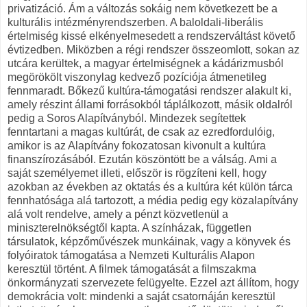
privatizáció. Ám a változás sokáig nem következett be a
kulturális intézményrendszerben. A baloldali-liberális
értelmiség kissé elkényelmesedett a rendszerváltást követő
évtizedben. Miközben a régi rendszer összeomlott, sokan az
utcára kerültek, a magyar értelmiségnek a kádárizmusból
megörökölt viszonylag kedvező pozíciója átmenetileg
fennmaradt. Bőkezű kultúra-támogatási rendszer alakult ki,
amely részint állami forrásokból táplálkozott, másik oldalról
pedig a Soros Alapítványból. Mindezek segítettek
fenntartani a magas kultúrát, de csak az ezredfordulóig,
amikor is az Alapítvány fokozatosan kivonult a kultúra
finanszírozásából. Ezután köszöntött be a válság. Ami a
saját személyemet illeti, először is rögzíteni kell, hogy
azokban az években az oktatás és a kultúra két külön tárca
fennhatósága alá tartozott, a média pedig egy közalapítvány
alá volt rendelve, amely a pénzt közvetlenül a
miniszterelnökségtől kapta. A színházak, független
társulatok, képzőművészek munkáinak, vagy a könyvek és
folyóiratok támogatása a Nemzeti Kulturális Alapon
keresztül történt. A filmek támogatását a filmszakma
önkormányzati szervezete felügyelte. Ezzel azt állítom, hogy
demokrácia volt: mindenki a saját csatornáján keresztül