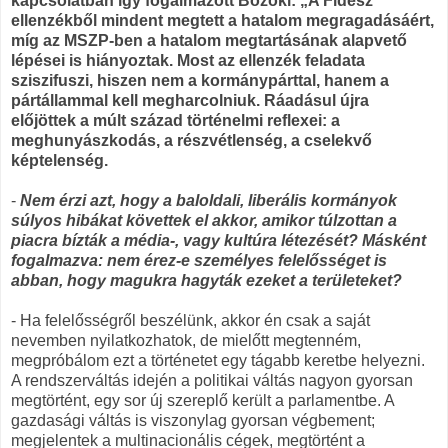
kapcsolatban így fogalmazott Bozóki: „A Fidesz
ellenzékből mindent megtett a hatalom megragadásáért,
míg az MSZP-ben a hatalom megtartásának alapvető
lépései is hiányoztak. Most az ellenzék feladata
sziszifuszi, hiszen nem a kormánypárttal, hanem a
pártállammal kell megharcolniuk. Ráadásul újra
előjöttek a múlt század történelmi reflexei: a
meghunyászkodás, a részvétlenség, a cselekvő
képtelenség.
-
Nem érzi azt, hogy a baloldali, liberális kormányok
súlyos hibákat követtek el akkor, amikor túlzottan a
piacra bízták a média-, vagy kultúra létezését? Másként
fogalmazva: nem érez-e személyes felelősséget is
abban, hogy magukra hagyták ezeket a területeket?
- Ha felelősségről beszélünk, akkor én csak a saját
nevemben nyilatkozhatok, de mielőtt megtenném,
megpróbálom ezt a történetet egy tágabb keretbe helyezni.
A rendszerváltás idején a politikai váltás nagyon gyorsan
megtörtént, egy sor új szereplő került a parlamentbe. A
gazdasági váltás is viszonylag gyorsan végbement;
megjelentek a multinacionális cégek, megtörtént a