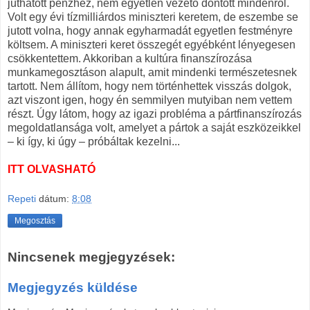
juthatott pénzhez, nem egyetlen vezető döntött mindenről.
Volt egy évi tízmilliárdos miniszteri keretem, de eszembe se
jutott volna, hogy annak egyharmadát egyetlen festményre
költsem. A miniszteri keret összegét egyébként lényegesen
csökkentettem. Akkoriban a kultúra finanszírozása
munkamegosztáson alapult, amit mindenki természetesnek
tartott. Nem állítom, hogy nem történhettek visszás dolgok,
azt viszont igen, hogy én semmilyen mutyiban nem vettem
részt. Úgy látom, hogy az igazi probléma a pártfinanszírozás
megoldatlansága volt, amelyet a pártok a saját eszközeikkel
– ki így, ki úgy – próbáltak kezelni...
ITT OLVASHATÓ
Repeti
dátum:
8:08
Megosztás
Nincsenek megjegyzések:
Megjegyzés küldése