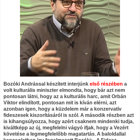
Bozóki Andrással készített interjúnk
első részében
a
volt kulturális miniszter elmondta, hogy bár azt nem
pontosan látni, hogy az a kulturális harc, amit Orbán
Viktor elindított, pontosan mit is kíván elérni, azt
azonban igen, hogy a küzdelem már a konzervatív
fideszesek kiszorításáról is szól. A második részben azt
is kihangsúlyozza, hogy azért csaknem mindenki tudja,
kiváltképp az új, megfelelni vágyó ifjak, hogy a Vezért
követése a legmegfelelőbb magatartás. A baloldallal