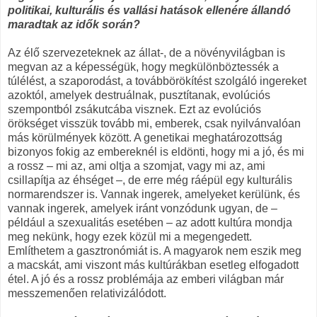
politikai, kulturális és vallási hatások ellenére állandó
maradtak az idők során?
Az élő szervezeteknek az állat-, de a növényvilágban is
megvan az a képességük, hogy megkülönböztessék a
túlélést, a szaporodást, a továbbörökítést szolgáló ingereket
azoktól, amelyek destruálnak, pusztítanak, evolúciós
szempontból zsákutcába visznek. Ezt az evolúciós
örökséget visszük tovább mi, emberek, csak nyilvánvalóan
más körülmények között. A genetikai meghatározottság
bizonyos fokig az embereknél is eldönti, hogy mi a jó, és mi
a rossz – mi az, ami oltja a szomjat, vagy mi az, ami
csillapítja az éhséget –, de erre még ráépül egy kulturális
normarendszer is. Vannak ingerek, amelyeket kerülünk, és
vannak ingerek, amelyek iránt vonzódunk ugyan, de –
például a szexualitás esetében – az adott kultúra mondja
meg nekünk, hogy ezek közül mi a megengedett.
Említhetem a gasztronómiát is. A magyarok nem eszik meg
a macskát, ami viszont más kultúrákban esetleg elfogadott
étel. A jó és a rossz problémája az emberi világban már
messzemenően relativizálódott.