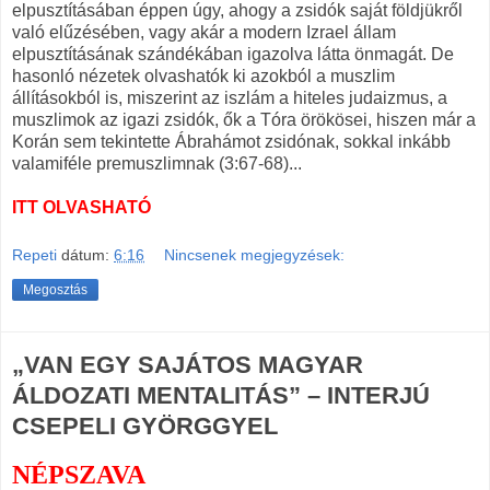
elpusztításában éppen úgy, ahogy a zsidók saját földjükről
való elűzésében, vagy akár a modern Izrael állam
elpusztításának szándékában igazolva látta önmagát. De
hasonló nézetek olvashatók ki azokból a muszlim
állításokból is, miszerint az iszlám a hiteles judaizmus, a
muszlimok az igazi zsidók, ők a Tóra örökösei, hiszen már a
Korán sem tekintette Ábrahámot zsidónak, sokkal inkább
valamiféle premuszlimnak (3:67-68)...
ITT OLVASHATÓ
Repeti
dátum:
6:16
Nincsenek megjegyzések:
Megosztás
„VAN EGY SAJÁTOS MAGYAR
ÁLDOZATI MENTALITÁS” – INTERJÚ
CSEPELI GYÖRGGYEL
NÉPSZAVA