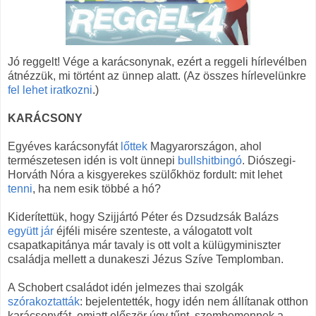
Jó reggelt! Vége a karácsonynak, ezért a reggeli hírlevélben
átnézzük, mi történt az ünnep alatt. (Az összes hírlevelünkre
fel lehet iratkozni
.)
KARÁCSONY
Egyéves karácsonyfát
lőttek
Magyarországon, ahol
természetesen idén is volt ünnepi
bullshitbingó
. Diószegi-
Horváth Nóra a kisgyerekes szülőkhöz fordult: mit lehet
tenni
, ha nem esik többé a hó?
Kiderítettük, hogy Szijjártó Péter és Dzsudzsák Balázs
együtt jár
éjféli misére szenteste, a válogatott volt
csapatkapitánya már tavaly is ott volt a külügyminiszter
családja mellett a dunakeszi Jézus Szíve Templomban.
A Schobert családot idén jelmezes thai szolgák
szórakoztatták
: bejelentették, hogy idén nem állítanak otthon
karácsonyfát, emiatt először úgy tűnt, szembemennek a