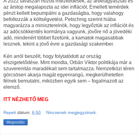
A 2022 tavaszán hozott intézkedések, az árbefagyasztás és
az árstop megalapozta az idei inflációt. Emellett temérdek
pénzt kellett bepumpálni a gazdaságba, hogy valahogy
befoltozzák a költségvetést. Petschnig szerint hiába
magyarázza a miniszterelnök, hogy legyőztük az inflációt és
az adócsökkentés kormánya vagyunk, jövőre nő a jövedéki
adó, mindenért többet fizetünk, a kamatok magasabbak
lesznek. tekint a jövő évre a gazdasági szakember.
Kéri arról beszélt, hogy folytatódott az ország
elszigetelődése. Mint mondta, Orbán Viktor politikája már a
szuverenitás maradékait sem tartalmazza. Nemzetközi téren
görcsösen akarja magát egyenrangú, megkerülhetetlen
félnek bemutatni, miközben egyik sem – fogalmazott az
elemző.
ITT NÉZHETŐ MEG
Repeti
dátum:
6:50
Nincsenek megjegyzések:
Megosztás