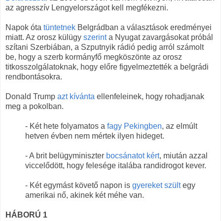
az agresszív Lengyelországot kell megfékezni.
Napok óta
tüntetnek
Belgrádban a választások eredményei
miatt. Az orosz külügy
szerint
a Nyugat zavargásokat próbál
szítani Szerbiában, a Szputnyik rádió pedig arról számolt
be, hogy a szerb kormányfő megköszönte az orosz
titkosszolgálatoknak, hogy előre figyelmeztették a belgrádi
rendbontásokra.
Donald Trump
azt kívánta
ellenfeleinek, hogy rohadjanak
meg a pokolban.
- Két hete folyamatos a
fagy Pekingben
, az elmúlt
hetven évben nem mértek ilyen hideget.
- A brit belügyminiszter
bocsánatot kért
, miután azzal
viccelődött, hogy felesége italába randidrogot kever.
- Két egymást követő napon is
gyereket szült
egy
amerikai nő, akinek két méhe van.
HÁBORÚ 1