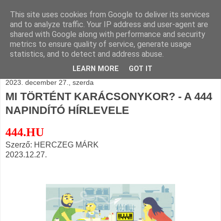
This site uses cookies from Google to deliver its services
BLOGÁSZAT, napi
and to analyze traffic. Your IP address and user-agent are
shared with Google along with performance and security
blogjava
metrics to ensure quality of service, generate usage
statistics, and to detect and address abuse.
LEARN MORE
GOT IT
2023. december 27., szerda
MI TÖRTÉNT KARÁCSONYKOR? - A 444
NAPINDÍTÓ HÍRLEVELE
444.HU
Szerző: HERCZEG MÁRK
2023.12.27.