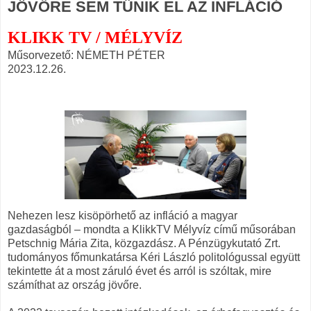
JÖVŐRE SEM TŰNIK EL AZ INFLÁCIÓ
KLIKK TV / MÉLYVÍZ
Műsorvezető: NÉMETH PÉTER
2023.12.26.
Nehezen lesz kisöpörhető az infláció a magyar
gazdaságból – mondta a KlikkTV Mélyvíz című műsorában
Petschnig Mária Zita, közgazdász. A Pénzügykutató Zrt.
tudományos főmunkatársa Kéri László politológussal együtt
tekintette át a most záruló évet és arról is szóltak, mire
számíthat az ország jövőre.