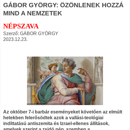
GÁBOR GYÖRGY: ÖZÖNLENEK HOZZÁ
MIND A NEMZETEK
NÉPSZAVA
Szerző: GÁBOR GYÖRGY
2023.12.23.
Az október 7-i barbár eseményeket követően az elmúlt
hetekben felerősödtek azok a vallási-teológiai
indíttatású antiszemita és Izrael-ellenes állítások,
amelyek szerint a zsidó nép, szemben a