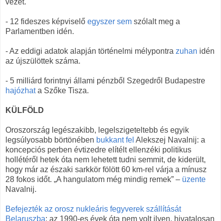
vezet.
- 12 fideszes képviselő
egyszer sem
szólalt meg a
Parlamentben idén.
- Az eddigi adatok alapján történelmi mélypontra
zuhan
idén
az újszülöttek száma.
- 5 milliárd forintnyi állami pénzből Szegedről Budapestre
hajózhat
a Szőke Tisza.
KÜLFÖLD
Oroszország legészakibb, legelszigeteltebb és egyik
legsúlyosabb börtönében
bukkant fel
Alekszej Navalnij: a
koncepciós perben évtizedre elítélt ellenzéki politikus
hollétéről hetek óta nem lehetett tudni semmit, de kiderült,
hogy már az északi sarkkör fölött 60 km-rel várja a mínusz
28 fokos időt. „A hangulatom még mindig remek” –
üzente
Navalnij.
Befejezték az orosz nukleáris fegyverek szállítását
Belaruszba
: az 1990-es évek óta nem volt ilyen, hivatalosan