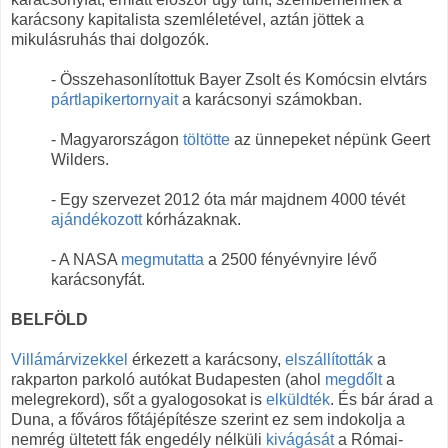
karácsony kapitalista szemléletével, aztán jöttek a
mikulásruhás thai dolgozók.
- Összehasonlítottuk Bayer Zsolt és Komócsin elvtárs
pártlapikertornyait
a karácsonyi számokban.
- Magyarországon
töltötte
az ünnepeket népünk Geert
Wilders.
- Egy szervezet 2012 óta már majdnem 4000 tévét
ajándékozott
kórházaknak.
- A NASA
megmutatta
a 2500 fényévnyire lévő
karácsonyfát.
BELFÖLD
Villámárvizekkel
érkezett a karácsony,
elszállították
a
rakparton parkoló autókat Budapesten (ahol
megdőlt
a
melegrekord), sőt a gyalogosokat is
elküldték
. És bár árad a
Duna, a főváros főtájépítésze szerint ez sem indokolja a
nemrég ültetett fák engedély nélküli
kivágását
a Római-