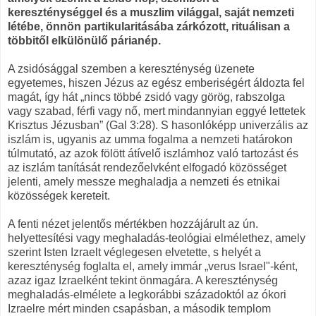
kereszténységgel és a muszlim világgal, saját nemzeti
létébe, önnön partikularitásába zárkózott, rituálisan a
többitől elkülönülő párianép.
A zsidósággal szemben a kereszténység üzenete
egyetemes, hiszen Jézus az egész emberiségért áldozta fel
magát, így hát „nincs többé zsidó vagy görög, rabszolga
vagy szabad, férfi vagy nő, mert mindannyian eggyé lettetek
Krisztus Jézusban” (Gal 3:28). S hasonlóképp univerzális az
iszlám is, ugyanis az umma fogalma a nemzeti határokon
túlmutató, az azok fölött átívelő iszlámhoz való tartozást és
az iszlám tanítását rendezőelvként elfogadó közösséget
jelenti, amely messze meghaladja a nemzeti és etnikai
közösségek kereteit.
A fenti nézet jelentős mértékben hozzájárult az ún.
helyettesítési vagy meghaladás-teológiai elmélethez, amely
szerint Isten Izraelt véglegesen elvetette, s helyét a
kereszténység foglalta el, amely immár „verus Israel"-ként,
azaz igaz Izraelként tekint önmagára. A kereszténység
meghaladás-elmélete a legkorábbi századoktól az ókori
Izraelre mért minden csapásban, a második templom