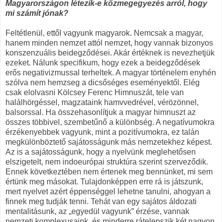
Magyarországon létezik-e közmegegyezés arról, hogy
mi számít jónak?
Feltétlenül, ettől vagyunk magyarok. Nemcsak a magyar,
hanem minden nemzet attól nemzet, hogy vannak bizonyos
konszenzuális beidegződései. Akár értéknek is nevezhetjük
ezeket. Nálunk specifikum, hogy ezek a beidegződések
erős negativizmussal terheltek. A magyar történelem enyhén
szólva nem hemzseg a dicsőséges eseményektől. Elég
csak elolvasni Kölcsey Ferenc Himnuszát, tele van
halálhörgéssel, magzataink hamvvedrével, vérözönnel,
balsorssal. Ha összehasonlítjuk a magyar himnuszt az
összes többivel, szembetűnő a különbség. A negatívumokra
érzékenyebbek vagyunk, mint a pozitívumokra, ez talán
megkülönböztető sajátosságunk más nemzetekhez képest.
Az is a sajátosságunk, hogy a nyelvünk meglehetősen
elszigetelt, nem indoeurópai struktúra szerint szerveződik.
Ennek következtében nem értenek meg bennünket, mi sem
értünk meg másokat. Tulajdonképpen erre rá is játszunk,
mert nyelvet azért éppenséggel lehetne tanulni, ahogyan a
finnek meg tudják tenni. Tehát van egy sajátos áldozati
mentalitásunk, az „egyedül vagyunk” érzése, vannak
nemzeti komplexusaink, és minderre rátelepszik két nagyon