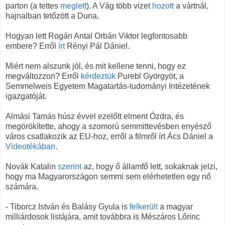
parton (a tettes
meglett
). A Vág több vizet
hozott
a vártnál,
hajnalban tetőzött a Duna.
Hogyan lett Rogán Antal Orbán Viktor legfontosabb
embere? Erről
írt
Rényi Pál Dániel.
Miért nem alszunk jól, és mit kellene tenni, hogy ez
megváltozzon? Erről
kérdeztük
Purebl Györgyöt, a
Semmelweis Egyetem Magatartás-tudományi Intézetének
igazgatóját.
Almási Tamás húsz évvel ezelőtt elment Ózdra, és
megörökítette, ahogy a szomorú semmittevésben enyésző
város csatlakozik az EU-hoz, erről a filmről írt Ács Dániel a
Videotékában
.
Novák Katalin
szerint
az, hogy ő államfő lett, sokaknak jelzi,
hogy ma Magyarországon semmi sem elérhetetlen egy nő
számára.
- Tiborcz István és Balásy Gyula is
felkerült
a magyar
milliárdosok listájára, amit továbbra is Mészáros Lőrinc