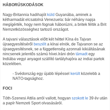
HÁBORÚSKODÁSOK
Nagy-Britannia hadihajót
küld
Guyanába, aminek a
kétharmadát elcsatolná Venezuela: bár néhány napja
megígérték, hogy nem fognak háborúzni, a britek féltik a Brit
Nemzetközösséghez tartozó országot.
A tajvani választások előtt két héttel Kína és Tajvan
újraegyesítéséről
beszélt
a kínai elnök, de Tajvanon se az
újraegyesítésnek, se a függetlenség azonnali kikiáltásának
nincsenek jelentős számú hívei.Iráni drón
támadt
egy
Indiába vegyi anyagot szállító tartályhajóra az indiai partok
közelében.
- Svédország egy újabb lépéssel
került
közelebb a
NATO-tagsághoz.
FOCI
Tóth-Szenesi Attila arról vallott, hogyan
szokott le
39 év után
a papír Nemzeti Sport olvasásáról.