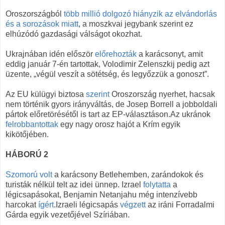
Oroszországból
több millió dolgozó hiányzik az elvándorlás
és a sorozások miatt
, a moszkvai jegybank szerint ez
elhúzódó gazdasági válságot okozhat.
Ukrajnában idén először
előrehozták
a karácsonyt, amit
eddig január 7-én tartottak, Volodimir Zelenszkij pedig azt
üzente, „végül veszít a sötétség, és legyőzzük a gonoszt”.
Az EU külügyi biztosa
szerint
Oroszország nyerhet, hacsak
nem történik gyors irányváltás, de Josep Borrell a jobboldali
pártok előretörésétől is tart az EP-választáson.Az ukránok
felrobbantottak
egy nagy orosz hajót a Krím egyik
kikötőjében.
HÁBORÚ 2
Szomorú volt
a karácsony Betlehemben, zarándokok és
turisták nélkül telt az idei ünnep. Izrael
folytatta
a
légicsapásokat, Benjamin Netanjahu még intenzívebb
harcokat
ígért
.Izraeli légicsapás
végzett
az iráni Forradalmi
Gárda egyik vezetőjével Szíriában.