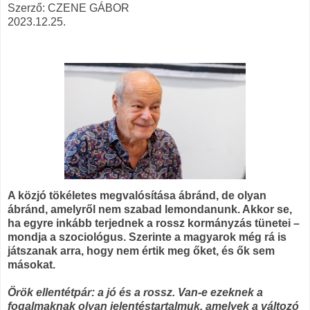
Szerző: CZENE GÁBOR
2023.12.25.
A közjó tökéletes megvalósítása ábránd, de olyan
ábránd, amelyről nem szabad lemondanunk. Akkor se,
ha egyre inkább terjednek a rossz kormányzás tünetei –
mondja a szociológus. Szerinte a magyarok még rá is
játszanak arra, hogy nem értik meg őket, és ők sem
másokat.
Örök ellentétpár: a jó és a rossz. Van-e ezeknek a
fogalmaknak olyan jelentéstartalmuk, amelyek a változó