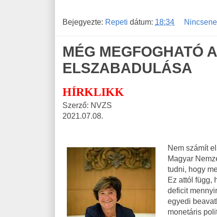
Bejegyezte:
Repeti
dátum:
18:34
Nincsene
MÉG MEGFOGHATÓ AZ
ELSZABADULÁSA
HÍRKLIKK
Szerző: NVZS
2021.07.08.
Nem számít els
Magyar Nemzet
tudni, hogy me
Ez attól függ,
deficit mennyi
egyedi beavatk
monetáris poli