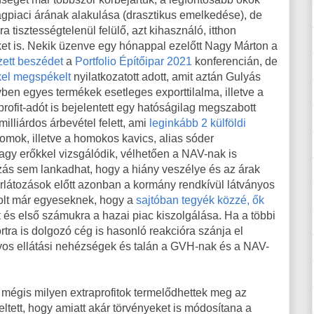
ágpiaci árának alakulása (drasztikus emelkedése), de
 tisztességtelenül felülő, azt kihasználó, itthon
ket is. Nekik üzenve egy hónappal ezelőtt Nagy Márton a
zett beszédet
a
Portfolio Építőipar 2021
konferencián, de
kel megspékelt
nyilatkozatott adott, amit aztán Gulyás
ben egyes termékek esetleges exporttilalma, illetve a
rofit-adót is bejelentett egy hatóságilag megszabott
illiárdos árbevétel felett, ami
leginkább 2 külföldi
homok, illetve a homokos kavics, alias sóder
y erőkkel vizsgálódik, vélhetően a NAV-nak is
ozás sem lankadhat, hogy a hiány veszélye és az árak
orlátozások előtt azonban a kormány rendkívül látványos
 volt már egyeseknek, hogy a
sajtóban tegyék közzé, ők
t
és első számukra a hazai piac kiszolgálása. Ha a többi
tra is dolgozó cég is hasonló reakcióra szánja el
os ellátási nehézségek és talán a GVH-nak és a NAV-
 mégis milyen extraprofitok termelődhettek meg az
ltett, hogy amiatt akár törvényeket is módosítana a