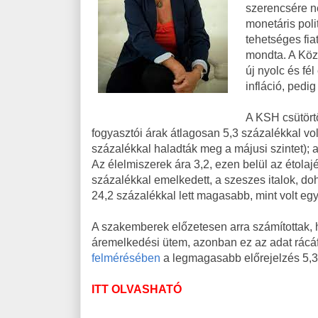
szerencsére ne
monetáris poli
tehetséges fia
mondta. A Közp
új nyolc és fé
infláció, pedi
A KSH csütörtö
fogyasztói árak átlagosan 5,3 százalékkal vo
százalékkal haladták meg a májusi szintet); a 
Az élelmiszerek ára 3,2, ezen belül az étolajé 
százalékkal emelkedett, a szeszes italok, d
24,2 százalékkal lett magasabb, mint volt egy
A szakemberek előzetesen arra számítottak, 
áremelkedési ütem, azonban ez az adat rácáf
felmérésében
a legmagasabb előrejelzés 5,3,
ITT OLVASHATÓ