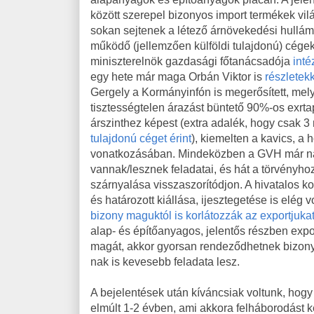
között szerepel bizonyos import termékek vil
sokan sejtenek a létező árnövekedési hullámra
működő (jellemzően külföldi tulajdonú) cége
miniszterelnök gazdasági főtanácsadója
inté
egy hete már maga Orbán Viktor is
részletek
Gergely a Kormányinfón is megerősített, mely
tisztességtelen árazást büntető 90%-os exrtap
árszinthez képest (extra adalék, hogy csak 3 m
tulajdonú céget érint
), kiemelten a kavics, a 
vonatkozásában. Mindeközben a GVH már nag
vannak/lesznek feladatai, és hát a törvényh
szárnyalása visszaszorítódjon. A hivatalos k
és határozott kiállása, ijesztegetése is elég
bizony maguktól is korlátozzák az exportjuka
alap- és építőanyagos, jelentős részben expor
magát, akkor gyorsan rendeződhetnek bizony
nak is kevesebb feladata lesz.
A bejelentések után kíváncsiak voltunk, hogy
elmúlt 1-2 évben, ami akkora felháborodást ke