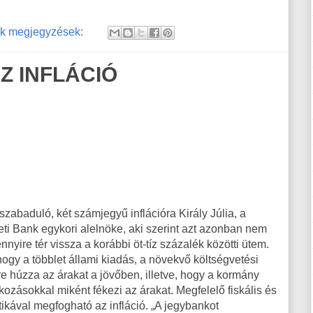
k megjegyzések:
 INFLÁCIÓ
zabaduló, két számjegyű inflációra Király Júlia, a
i Bank egykori alelnöke, aki szerint azt azonban nem
nnyire tér vissza a korábbi öt-tíz százalék közötti ütem.
 hogy a többlet állami kiadás, a növekvő költségvetési
re húzza az árakat a jövőben, illetve, hogy a kormány
ozásokkal miként fékezi az árakat. Megfelelő fiskális és
tikával megfogható az infláció. „A jegybankot