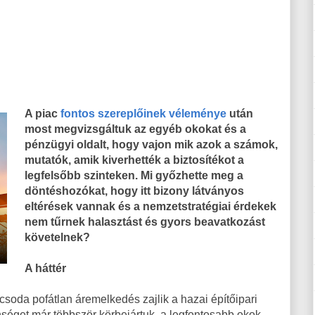
A piac
fontos szereplőinek véleménye
után
most megvizsgáltuk az egyéb okokat és a
pénzügyi oldalt, hogy vajon mik azok a számok,
mutatók, amik kiverhették a biztosítékot a
legfelsőbb szinteken. Mi győzhette meg a
döntéshozókat, hogy itt bizony látványos
eltérések vannak és a nemzetstratégiai érdekek
nem tűrnek halasztást és gyors beavatkozást
követelnek?
A háttér
soda pofátlan áremelkedés zajlik a hazai építőipari
séget már többször körbejártuk, a legfontosabb okok