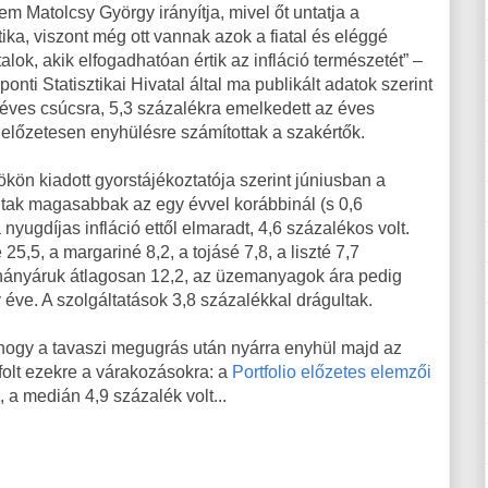
m Matolcsy György irányítja, mivel őt untatja a
tika, viszont még ott vannak azok a fiatal és eléggé
talok, akik elfogadhatóan értik az infláció természetét” –
onti Statisztikai Hivatal által ma publikált adatok szerint
l éves csúcsra, 5,3 százalékra emelkedett az éves
g előzetesen enyhülésre számítottak a szakértők.
kön kiadott gyorstájékoztatója szerint júniusban a
ltak magasabbak az egy évvel korábbinál (s 0,6
nyugdíjas infláció ettől elmaradt, 4,6 százalékos volt.
25,5, a margariné 8,2, a tojásé 7,8, a liszté 7,7
ohányáruk átlagosan 12,2, az üzemanyagok ára pedig
 éve. A szolgáltatások 3,8 százalékkal drágultak.
hogy a tavaszi megugrás után nyárra enyhül majd az
olt ezekre a várakozásokra: a
Portfolio előzetes elemzői
 a medián 4,9 százalék volt...