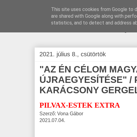
This site uses cookies from Google to de
are shared with Google along with perfo
BLOGÁSZAT, na
statistics, and to detect and address a
2021. július 8., csütörtök
"AZ ÉN CÉLOM MAG
ÚJRAEGYESÍTÉSE" / 
KARÁCSONY GERGE
PILVAX-ESTEK EXTRA
Szerző: Vona Gábor
2021.07.04.