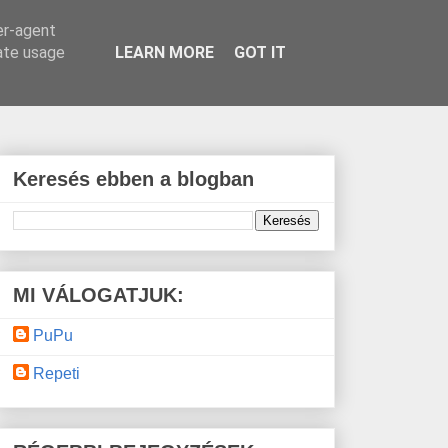
er-agent
rate usage
LEARN MORE
GOT IT
Keresés ebben a blogban
MI VÁLOGATJUK:
PuPu
Repeti