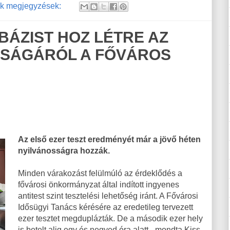
k megjegyzések:
ÁZIST HOZ LÉTRE AZ
SÁGÁRÓL A FŐVÁROS
Az első ezer teszt eredményét már a jövő héten
nyilvánosságra hozzák.
Minden várakozást felülmúló az érdeklődés a
fővárosi önkormányzat által indított ingyenes
antitest szint tesztelési lehetőség iránt. A Fővárosi
Idősügyi Tanács kérésére az eredetileg tervezett
ezer tesztet megduplázták. De a második ezer hely
is betelt alig egy és negyed óra alatt - mondta Kiss