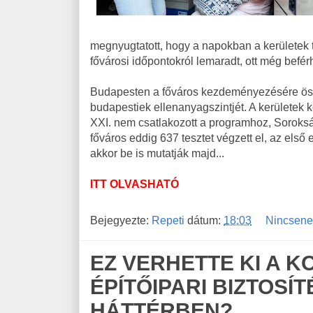
megnyugtatott, hogy a napokban a kerületek t
fővárosi időpontokról lemaradt, ott még befér
Budapesten a főváros kezdeményezésére össze
budapestiek ellenanyagszintjét. A kerületek k
XXI. nem csatlakozott a programhoz, Soroksá
főváros eddig 637 tesztet végzett el, az első
akkor be is mutatják majd...
ITT OLVASHATÓ
Bejegyezte:
Repeti
dátum:
18:03
Nincsene
EZ VERHETTE KI A 
ÉPÍTŐIPARI BIZTOSÍTÉ
HÁTTÉRBEN?