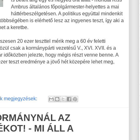
Ambrus általános főpolgármester-helyettes a mai
háttérbeszélgetésen. A politikus egyúttal mindenkit
öbbségében is elérhető lesz az ingyenes teszt, így aki a
het a keretbe.
sen 20 ezer teszttel mérik meg a 60 év feletti
özül csak a kormánypárti vezetésű V., XVI. XVII. és a
r időközben jelezte, hogy mégis részt venne benne. A
 ezer teszt eredménye a jövő hét közepére lehet meg,
k megjegyzések:
KORMÁNYNÁL AZ
KOT! - MI ÁLL A