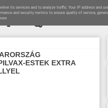
liver its services and to analyze traffic. Your IP address and us
rmance and security metrics to ensure quality of service, gene
pi blogjava
buse.
YARORSZÁG
PILVAX-ESTEK EXTRA
LLYEL