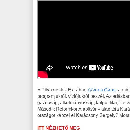
A Pilvax-estek Extrában
@Vona Gábor
a mini
programjukról, víziójukról beszél. Az adásban
gazdaság, alkotmányosság, külpolitika, illetv
Második Reformkor Alapítvány alapítója Karác
országot képzel el Karácsony Gergely? Most 
ITT NÉZHETŐ MEG