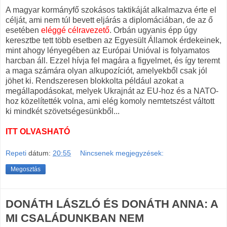
A magyar kormányfő szokásos taktikáját alkalmazva érte el
célját, ami nem túl bevett eljárás a diplomáciában, de az ő
esetében
eléggé célravezető
. Orbán ugyanis épp úgy
keresztbe tett több esetben az Egyesült Államok érdekeinek,
mint ahogy lényegében az Európai Unióval is folyamatos
harcban áll. Ezzel hívja fel magára a figyelmet, és így teremt
a maga számára olyan alkupozíciót, amelyekből csak jól
jöhet ki. Rendszeresen blokkolta például azokat a
megállapodásokat, melyek Ukrajnát az EU-hoz és a NATO-
hoz közelítették volna, ami elég komoly nemtetszést váltott
ki mindkét szövetségesünkből...
ITT OLVASHATÓ
Repeti
dátum:
20:55
Nincsenek megjegyzések:
Megosztás
DONÁTH LÁSZLÓ ÉS DONÁTH ANNA: A
MI CSALÁDUNKBAN NEM