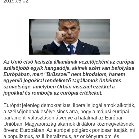
2019.05.02.
Az Unió első fasiszta államának vezetőjeként az európai
szélsőjobb egyik hangadója, akinek azért van befolyása
Európában, mert “Brüsszel” nem birodalom, hanem
egyenlő jogokkal rendelkező tagállamok önkéntes
szövetsége, amelyben Orbán visszaél ezekkel a
jogokkal és rombolja az európai értékeket.
Európát jelenleg demokratikus, liberális jogállamok alkotják,
a szélsőjobbnak esélye sincs arra, hogy a májusi európai
parlamenti választáson átvegye a hatalmat az Európai
Unióban. Magyarország akarnok diktátora közmegvetésnek
örvend Európában. Az európai polgárok pontosan tudják, mi
a populizmus, az illiberalizmus, az önkényuralom, és