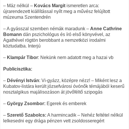
– Máz nélkül –
Kovács Margit
ismeretlen arca:
újrarendezett kiállítással nyílt meg a művész felújított
múzeuma Szentendrén
– A gyásszal szemben némák maradunk –
Anne Cathrine
Bomann
dán pszichológus és író első könyvével, az
Agathével rögtön berobbant a nemzetközi irodalmi
köztudatba. Interjú
–
Klampár Tibor
: Nekünk nem adatott meg a hazai vb
Publicisztika:
–
Dévényi István
: Vi-gyázz, középre nézz! – Miként lesz a
Kubatov-listára került józsefvárosi óvónők témájából keserű
nosztalgikus majálisozáson át jövőféltő szipogás
–
György Zsombor:
Egerek és emberek
–
Szerető Szabolcs:
A harmincadik – Nehéz feltétel nélkül
lelkesedni egy drága pénzen vett zsoldosseregért