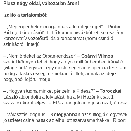
Plusz négy oldal, változatlan áron!
Ízelítő a tartalomból:
– „Megengedhetem magamnak a forrófejűséget” –
Pintér
Béla
„orbánozásról”, hithű kommunistákból lett keresztény
konzervatív vezetőkről és a forradalmat (nem) csináló
színházról. Interjú
– „Nem érdekel az Orbán-rendszer” –
Csányi Vilmos
szerint könnyen lehet, hogy a nyolcmilliárd embert irányító
„világelnök” egyszer egy mesterséges intelligencia lesz, ami
pedig a kisközösségi demokráciát illeti, annak az ideje
nagyjából lejárt. Interjú
– „Hogyan tudna minket pénzelni a Fidesz?” –
Toroczkai
László
átgondolja a folytatást, ha a Mi Hazánk csak 1
százalék körül teljesít – EP-ráhangoló interjúsorozat, 7. rész
– Választási döghús –
Kötegyánban
azt suttogják, egyesek
jó üzletet csinálhattak az elhullott szarvasmarhákkal. Riport