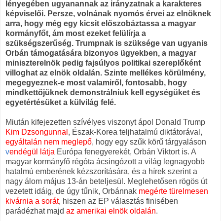
lényegében ugyanannak az irányzatnak a karakteres
képviselői. Persze, volnának nyomós érvei az elnöknek
arra, hogy még egy kicsit előszobáztassa a magyar
kormányfőt, ám most ezeket felülírja a
szükségszerűség. Trumpnak is szüksége van ugyanis
Orbán támogatására bizonyos ügyekben, a magyar
miniszterelnök pedig fajsúlyos politikai szereplőként
villoghat az elnök oldalán. Szinte mellékes körülmény,
megegyeznek-e most valamiről, fontosabb, hogy
mindkettőjüknek demonstrálniuk kell egységüket és
egyetértésüket a külvilág felé.
Miután kifejezetten szívélyes viszonyt ápol Donald Trump
Kim Dzsongunnal
, Észak-Korea teljhatalmú diktátorával,
egyáltalán nem meglepő
, hogy egy szűk körű tárgyaláson
v
endégül látja
Európa fenegyerekét, Orbán Viktort is. A
magyar kormányfő régóta ácsingózott a világ legnagyobb
hatalmú emberének kézszorítására, és a hírek szerint a
nagy álom május 13-án beteljesül. Meglehetősen rögös út
vezetett idáig, de úgy tűnik, Orbánnak
megérte
türelmesen
kivárnia a sorát
, hiszen az EP választás finisében
parádézhat majd
az amerikai elnök oldalán
.