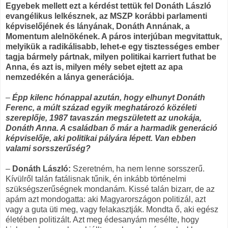
Egyebek mellett ezt a kérdést tettük fel Donáth László
evangélikus lelkésznek, az MSZP korábbi parlamenti
képviselőjének és lányának, Donáth Annának, a
Momentum alelnökének. A páros interjúban megvitattuk,
melyikük a radikálisabb, lehet-e egy tisztességes ember
tagja bármely pártnak, milyen politikai karriert futhat be
Anna, és azt is, milyen mély sebet ejtett az apa
nemzedékén a lánya generációja.
–
Épp kilenc hónappal azután, hogy elhunyt Donáth
Ferenc, a múlt század egyik meghatározó közéleti
szereplője, 1987 tavaszán megszületett az unokája,
Donáth Anna. A családban ő már a harmadik generáció
képviselője, aki politikai pályára lépett. Van ebben
valami sorsszerűség?
–
Donáth László:
Szeretném, ha nem lenne sorsszerű.
Kívülről talán fatálisnak tűnik, én inkább történelmi
szükségszerűségnek mondanám. Kissé talán bizarr, de az
apám azt mondogatta: aki Magyarországon politizál, azt
vagy a guta üti meg, vagy felakasztják. Mondta ő, aki egész
életében politizált. Azt meg édesanyám mesélte, hogy