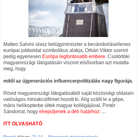
Matteo Salvini olasz belügyminiszter a bevándorlásellenes
európai jobboldal szimbolikus alakja, Orbán Viktor szerint
pedig egyenesen
Európa legfontosabb embere
. Csütörtöki
magyarországi látogatásán viszont elsősorban azt mutatta
meg, hogy
mitől az újgenerációs influencerpolitizálás nagy figurája.
Rövid magyarországi látogatásából saját közösségi oldalain
valóságos miniakciófilmet hozott ki. Alig szállt le a gépe,
máris helikopterbe ültek magyar kollégájával, Pintér
Sándorral, hogy
elrepüljenek a déli határhoz
:
...
ITT OLVASHATÓ
Repeti
dátum:
21:14
Nincsenek megjegyzések: