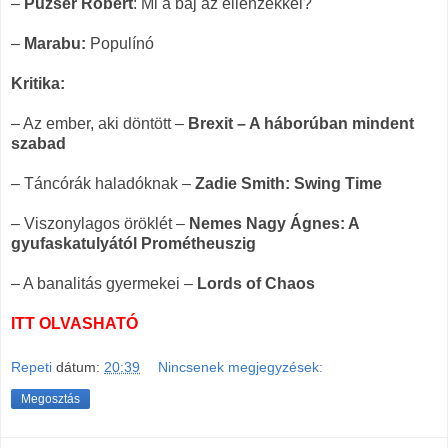
–
Puzsér Róbert
: Mi a baj az ellenzékkel?
–
Marabu:
Populínó
Kritika:
– Az ember, aki döntött –
Brexit – A háborúban mindent
szabad
– Táncórák haladóknak –
Zadie Smith: Swing Time
– Viszonylagos öröklét –
Nemes Nagy Ágnes: A
gyufaskatulyától Prométheuszig
– A banalitás gyermekei –
Lords of Chaos
ITT OLVASHATÓ
Repeti
dátum:
20:39
Nincsenek megjegyzések:
Megosztás