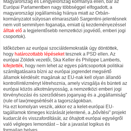
Magyarország és Lengyelország kormánya ellen, bár az
Európai Parlamentben nagy többséggel elfogadott, a
magyarországi jogállamiság hiánya miatt az Orbán-
kormányzatot súlyosan elmarasztaló Sargentini-jelentésnek
nem volt semmilyen foganatja, emiatt új kezdeményezéssel
álltak elő
a legjelentősebb nemzetközi jogvédő, emberi jogi
csoportok).
Időközben az európai szociáldemokraták úgy döntöttek,
hogy
határozottabb lépéseket
tesznek a PSD ellen. Az
európai Zöldek vezetői, Ska Keller és Philippe Lamberts,
kifejtették
, hogy nem lehet az egyes pártcsoportok politikai
számítgatásaira bízni az európai jogrendet megsértő
államok kérdését: magának az EU-nak kell olyan állandó
kontrollintézményt létrehoznia, amely vizsgálja és bünteti az
európai közös alkotmányosság, a nemzetközi emberi jogi
törvényhozási és szerződéses joganyag és a „jogállamiság”
(rule of law)megsértését a tagországokban.
Ha ezt komolyan veszik, akkor ez a kelet-európai EU-
tagállamok tömeges kizárását jelentené, a „bővítési” projekt
kudarcát és visszafordítását, az óhajtott európai egységről
való végleges lemondást – bár a javaslat logikus és
formailag helyes.