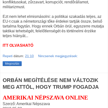
konfliktusokat, zűrzavart, korrupciót, rendőrállamot,
militarizmust.
Ezt nem lehet elmismásolni: a politikai szakadás teljes, az
EU-t csak a németországi tőke érdekei tartják össze, belső
tartalma fogytán. Hogy ennek Orbán örül, egyszerre mutatja
taktikai tehetségét, felelőtlenségét és történelmi érzéke
teljes hiányát...
ITT OLVASHATÓ
Repeti
dátum:
21:10
Nincsenek megjegyzések:
Megosztás
ORBÁN MEGÍTÉLÉSE NEM VÁLTOZIK
MEG ATTÓL, HOGY TRUMP FOGADJA
AMERIKAI NÉPSZAVA ONLINE
Szerző: Amerikai Népszava