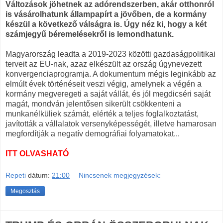
Változások jöhetnek az adórendszerben, akár otthonról
is vásárolhatunk állampapírt a jövőben, de a kormány
készül a következő válságra is. Úgy néz ki, hogy a két
számjegyű béremelésekről is lemondhatunk.
Magyarország leadta a 2019-2023 közötti gazdaságpolitikai
terveit az EU-nak, azaz elkészült az ország úgynevezett
konvergenciaprogramja. A dokumentum mégis leginkább az
elmúlt évek történéseit veszi végig, amelynek a végén a
kormány megveregeti a saját vállát, és jól megdicséri saját
magát, mondván jelentősen sikerült csökkenteni a
munkanélküliek számát, elérték a teljes foglalkoztatást,
javították a vállalatok versenyképességét, illetve hamarosan
megfordítják a negatív demográfiai folyamatokat...
ITT OLVASHATÓ
Repeti
dátum:
21:00
Nincsenek megjegyzések:
Megosztás