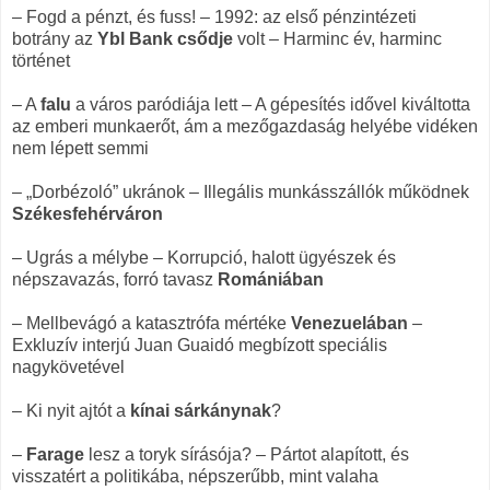
– Fogd a pénzt, és fuss! – 1992: az első pénzintézeti
botrány az
Ybl Bank csődje
volt – Harminc év, harminc
történet
– A
falu
a város paródiája lett – A gépesítés idővel kiváltotta
az emberi munkaerőt, ám a mezőgazdaság helyébe vidéken
nem lépett semmi
– „Dorbézoló” ukránok – Illegális munkásszállók működnek
Székesfehérváron
– Ugrás a mélybe – Korrupció, halott ügyészek és
népszavazás, forró tavasz
Romániában
– Mellbevágó a katasztrófa mértéke
Venezuelában
–
Exkluzív interjú Juan Guaidó megbízott speciális
nagykövetével
– Ki nyit ajtót a
kínai sárkánynak
?
–
Farage
lesz a toryk sírásója? – Pártot alapított, és
visszatért a politikába, népszerűbb, mint valaha