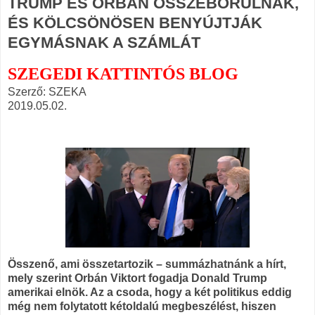
TRUMP ÉS ORBÁN ÖSSZEBORULNAK,
ÉS KÖLCSÖNÖSEN BENYÚJTJÁK
EGYMÁSNAK A SZÁMLÁT
SZEGEDI KATTINTÓS BLOG
Szerző: SZEKA
2019.05.02.
Összenő, ami összetartozik – summázhatnánk a hírt,
mely szerint Orbán Viktort fogadja Donald Trump
amerikai elnök. Az a csoda, hogy a két politikus eddig
még nem folytatott kétoldalú megbeszélést, hiszen