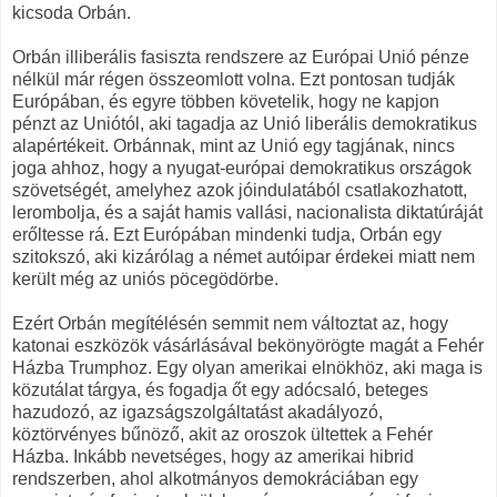
kicsoda Orbán.
Orbán illiberális fasiszta rendszere az Európai Unió pénze
nélkül már régen összeomlott volna. Ezt pontosan tudják
Európában, és egyre többen követelik, hogy ne kapjon
pénzt az Uniótól, aki tagadja az Unió liberális demokratikus
alapértékeit. Orbánnak, mint az Unió egy tagjának, nincs
joga ahhoz, hogy a nyugat-európai demokratikus országok
szövetségét, amelyhez azok jóindulatából csatlakozhatott,
lerombolja, és a saját hamis vallási, nacionalista diktatúráját
erőltesse rá. Ezt Európában mindenki tudja, Orbán egy
szitokszó, aki kizárólag a német autóipar érdekei miatt nem
került még az uniós pöcegödörbe.
Ezért Orbán megítélésén semmit nem változtat az, hogy
katonai eszközök vásárlásával bekönyörögte magát a Fehér
Házba Trumphoz. Egy olyan amerikai elnökhöz, aki maga is
közutálat tárgya, és fogadja őt egy adócsaló, beteges
hazudozó, az igazságszolgáltatást akadályozó,
köztörvényes bűnöző, akit az oroszok ültettek a Fehér
Házba. Inkább nevetséges, hogy az amerikai hibrid
rendszerben, ahol alkotmányos demokráciában egy