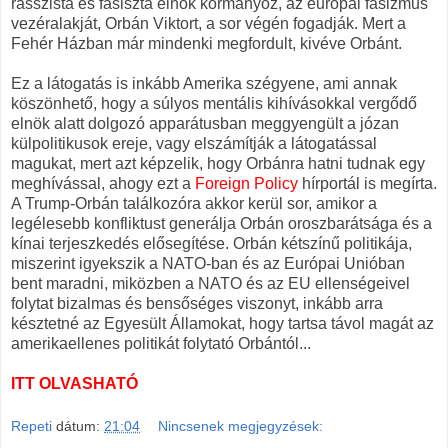
rasszista és fasiszta elnök kormányoz, az európai fasizmus
vezéralakját, Orbán Viktort, a sor végén fogadják. Mert a
Fehér Házban már mindenki megfordult, kivéve Orbánt.
Ez a látogatás is inkább Amerika szégyene, ami annak
köszönhető, hogy a súlyos mentális kihívásokkal vergődő
elnök alatt dolgozó apparátusban meggyengült a józan
külpolitikusok ereje, vagy elszámítják a látogatással
magukat, mert azt képzelik, hogy Orbánra hatni tudnak egy
meghívással, ahogy ezt a
Foreign Policy
hírportál is megírta.
A Trump-Orbán találkozóra akkor kerül sor, amikor a
legélesebb konfliktust generálja Orbán oroszbarátsága és a
kínai terjeszkedés elősegítése. Orbán kétszínű politikája,
miszerint igyekszik a NATO-ban és az Európai Unióban
bent maradni, miközben a NATO és az EU ellenségeivel
folytat bizalmas és bensőséges viszonyt, inkább arra
késztetné az Egyesült Államokat, hogy tartsa távol magát az
amerikaellenes politikát folytató Orbántól...
ITT OLVASHATÓ
Repeti
dátum:
21:04
Nincsenek megjegyzések: