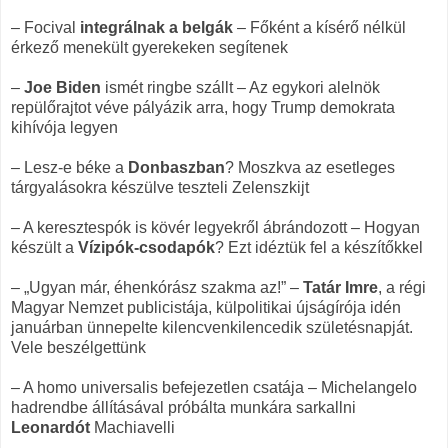
– Focival
integrálnak a belgák
– Főként a kísérő nélkül
érkező menekült gyerekeken segítenek
–
Joe Biden
ismét ringbe szállt – Az egykori alelnök
repülőrajtot véve pályázik arra, hogy Trump demokrata
kihívója legyen
– Lesz-e béke a
Donbaszban
? Moszkva az esetleges
tárgyalásokra készülve teszteli Zelenszkijt
– A keresztespók is kövér legyekről ábrándozott – Hogyan
készült a
Vízipók-csodapók
? Ezt idéztük fel a készítőkkel
– „Ugyan már, éhenkórász szakma az!” –
Tatár Imre
, a régi
Magyar Nemzet publicistája, külpolitikai újságírója idén
januárban ünnepelte kilencvenkilencedik születésnapját.
Vele beszélgettünk
– A homo universalis befejezetlen csatája – Michelangelo
hadrendbe állításával próbálta munkára sarkallni
Leonardót
Machiavelli