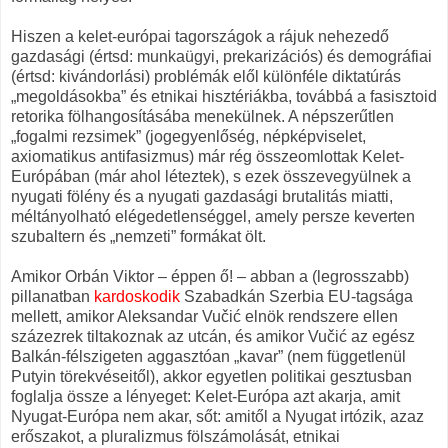
Hiszen a kelet-európai tagországok a rájuk nehezedő
gazdasági (értsd: munkaügyi, prekarizációs) és demográfiai
(értsd: kivándorlási) problémák elől különféle diktatúrás
„megoldásokba” és etnikai hisztériákba, továbbá a fasisztoid
retorika fölhangosításába menekülnek. A népszerűtlen
„fogalmi rezsimek” (jogegyenlőség, népképviselet,
axiomatikus antifasizmus) már rég összeomlottak Kelet-
Európában (már ahol léteztek), s ezek összevegyülnek a
nyugati fölény és a nyugati gazdasági brutalitás miatti,
méltányolható elégedetlenséggel, amely persze keverten
szubaltern és „nemzeti” formákat ölt.
Amikor Orbán Viktor – éppen ő! – abban a (legrosszabb)
pillanatban
kardoskodik
Szabadkán Szerbia EU-tagsága
mellett, amikor Aleksandar Vučić elnök rendszere ellen
százezrek tiltakoznak az utcán, és amikor Vučić az egész
Balkán-félszigeten aggasztóan „kavar” (nem függetlenül
Putyin törekvéseitől), akkor egyetlen politikai gesztusban
foglalja össze a lényeget: Kelet-Európa azt akarja, amit
Nyugat-Európa nem akar, sőt: amitől a Nyugat irtózik, azaz
erőszakot, a pluralizmus fölszámolását, etnikai