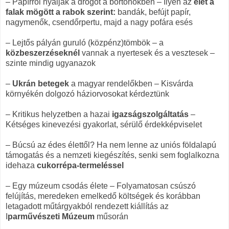
– Papírról nyalják a drogot a börtönökben – Ilyen az
élet a
falak mögött a rabok szerint:
bandák, befújt papír,
nagymenők, csendőrpertu, majd a nagy pofára esés
– Lejtős pályán guruló (közpénz)tömbök – a
közbeszerzéseknél
vannak a nyertesek és a vesztesek –
szinte mindig ugyanazok
–
Ukrán betegek
a magyar rendelőkben – Kisvárda
környékén dolgozó háziorvosokat kérdeztünk
– Kritikus helyzetben a hazai
igazságszolgáltatás
–
Kétséges kinevezési gyakorlat, sérülő érdekképviselet
– Búcsú az édes élettől? Ha nem lenne az uniós földalapú
támogatás és a nemzeti kiegészítés, senki sem foglalkozna
idehaza
cukorrépa-termeléssel
– Egy múzeum csodás élete – Folyamatosan csúszó
felújítás, meredeken emelkedő költségek és korábban
letagadott műtárgyakból rendezett kiállítás az
I
parművészeti Múzeum
műsorán