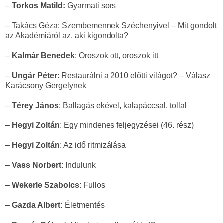
–
Torkos Matild:
Gyarmati sors
– Takács Géza: Szembemennek Széchenyivel – Mit gondolt
az Akadémiáról az, aki kigondolta?
–
Kalmár Benedek
: Oroszok ott, oroszok itt
–
Ungár Péter
: Restaurálni a 2010 előtti világot? – Válasz
Karácsony Gergelynek
–
Térey János
: Ballagás ekével, kalapáccsal, tollal
–
Hegyi Zoltán
: Egy mindenes feljegyzései (46. rész)
–
Hegyi Zoltán
: Az idő ritmizálása
–
Vass Norbert
: Indulunk
–
Wekerle Szabolcs
: Fullos
–
Gazda Albert:
Életmentés