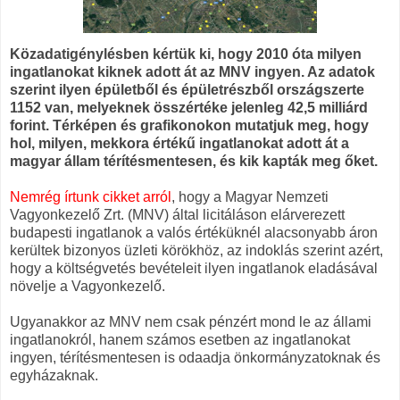
Közadatigénylésben kértük ki, hogy 2010 óta milyen
ingatlanokat kiknek adott át az MNV ingyen. Az adatok
szerint ilyen épületből és épületrészből országszerte
1152 van, melyeknek összértéke jelenleg 42,5 milliárd
forint. Térképen és grafikonokon mutatjuk meg, hogy
hol, milyen, mekkora értékű ingatlanokat adott át a
magyar állam térítésmentesen, és kik kapták meg őket.
Nemrég írtunk cikket arról
, hogy a Magyar Nemzeti
Vagyonkezelő Zrt. (MNV) által licitáláson elárverezett
budapesti ingatlanok a valós értéküknél alacsonyabb áron
kerültek bizonyos üzleti körökhöz, az indoklás szerint azért,
hogy a költségvetés bevételeit ilyen ingatlanok eladásával
növelje a Vagyonkezelő.
Ugyanakkor az MNV nem csak pénzért mond le az állami
ingatlanokról, hanem számos esetben az ingatlanokat
ingyen, térítésmentesen is odaadja önkormányzatoknak és
egyházaknak.