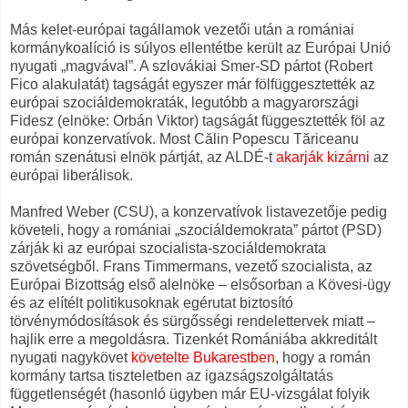
Más kelet-európai tagállamok vezetői után a romániai
kormánykoalíció is súlyos ellentétbe került az Európai Unió
nyugati „magvával”. A szlovákiai Smer-SD pártot (Robert
Fico alakulatát) tagságát egyszer már fölfüggesztették az
európai szociáldemokraták, legutóbb a magyarországi
Fidesz (elnöke: Orbán Viktor) tagságát függesztették föl az
európai konzervatívok. Most Călin Popescu Tăriceanu
román szenátusi elnök pártját, az ALDÉ-t
akarják kizárni
az
európai liberálisok.
Manfred Weber (CSU), a konzervatívok listavezetője pedig
követeli, hogy a romániai „szociáldemokrata” pártot (PSD)
zárják ki az európai szocialista-szociáldemokrata
szövetségből. Frans Timmermans, vezető szocialista, az
Európai Bizottság első alelnöke – elsősorban a Kövesi-ügy
és az elítélt politikusoknak egérutat biztosító
törvénymódosítások és sürgősségi rendelettervek miatt –
hajlik erre a megoldásra. Tizenkét Romániába akkreditált
nyugati nagykövet
követelte Bukarestben
, hogy a román
kormány tartsa tiszteletben az igazságszolgáltatás
függetlenségét (hasonló ügyben már EU-vizsgálat folyik