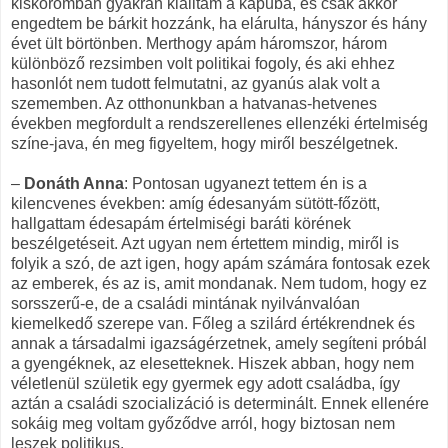
kiskoromban gyakran kiálltam a kapuba, és csak akkor
engedtem be bárkit hozzánk, ha elárulta, hányszor és hány
évet ült börtönben. Merthogy apám háromszor, három
különböző rezsimben volt politikai fogoly, és aki ehhez
hasonlót nem tudott felmutatni, az gyanús alak volt a
szememben. Az otthonunkban a hatvanas-hetvenes
években megfordult a rendszerellenes ellenzéki értelmiség
színe-java, én meg figyeltem, hogy miről beszélgetnek.
–
Donáth Anna
: Pontosan ugyanezt tettem én is a
kilencvenes években: amíg édesanyám sütött-főzött,
hallgattam édesapám értelmiségi baráti körének
beszélgetéseit. Azt ugyan nem értettem mindig, miről is
folyik a szó, de azt igen, hogy apám számára fontosak ezek
az emberek, és az is, amit mondanak. Nem tudom, hogy ez
sorsszerű-e, de a családi mintának nyilvánvalóan
kiemelkedő szerepe van. Főleg a szilárd értékrendnek és
annak a társadalmi igazságérzetnek, amely segíteni próbál
a gyengéknek, az elesetteknek. Hiszek abban, hogy nem
véletlenül születik egy gyermek egy adott családba, így
aztán a családi szocializáció is determinált. Ennek ellenére
sokáig meg voltam győződve arról, hogy biztosan nem
leszek politikus.