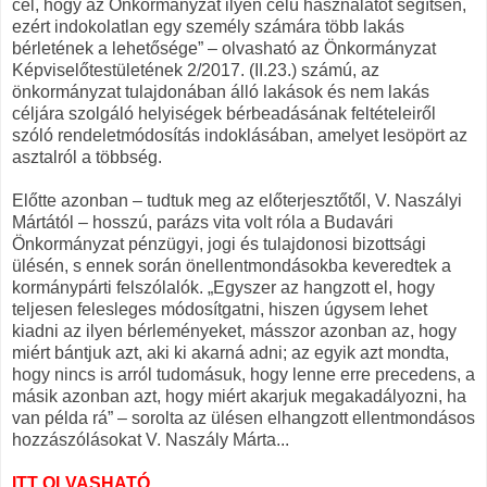
cél, hogy az Önkormányzat ilyen célú használatot segítsen,
ezért indokolatlan egy személy számára több lakás
bérletének a lehetősége” – olvasható az Önkormányzat
Képviselőtestületének 2/2017. (II.23.) számú, az
önkormányzat tulajdonában álló lakások és nem lakás
céljára szolgáló helyiségek bérbeadásának feltételeiről
szóló rendeletmódosítás indoklásában, amelyet lesöpört az
asztalról a többség.
Előtte azonban – tudtuk meg az előterjesztőtől, V. Naszályi
Mártától – hosszú, parázs vita volt róla a Budavári
Önkormányzat pénzügyi, jogi és tulajdonosi bizottsági
ülésén, s ennek során önellentmondásokba keveredtek a
kormánypárti felszólalók. „Egyszer az hangzott el, hogy
teljesen felesleges módosítgatni, hiszen úgysem lehet
kiadni az ilyen bérleményeket, másszor azonban az, hogy
miért bántjuk azt, aki ki akarná adni; az egyik azt mondta,
hogy nincs is arról tudomásuk, hogy lenne erre precedens, a
másik azonban azt, hogy miért akarjuk megakadályozni, ha
van példa rá” – sorolta az ülésen elhangzott ellentmondásos
hozzászólásokat V. Naszály Márta...
ITT OLVASHATÓ