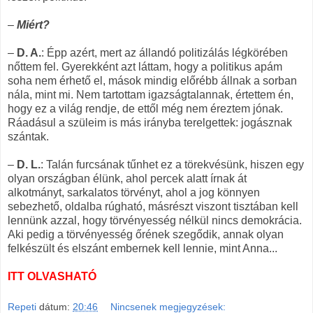
–
Miért?
–
D. A.
: Épp azért, mert az állandó politizálás légkörében
nőttem fel. Gyerekként azt láttam, hogy a politikus apám
soha nem érhető el, mások mindig előrébb állnak a sorban
nála, mint mi. Nem tartottam igazságtalannak, értettem én,
hogy ez a világ rendje, de ettől még nem éreztem jónak.
Ráadásul a szüleim is más irányba terelgettek: jogásznak
szántak.
–
D. L.
: Talán furcsának tűnhet ez a törekvésünk, hiszen egy
olyan országban élünk, ahol percek alatt írnak át
alkotmányt, sarkalatos törvényt, ahol a jog könnyen
sebezhető, oldalba rúgható, másrészt viszont tisztában kell
lennünk azzal, hogy törvényesség nélkül nincs demokrácia.
Aki pedig a törvényesség őrének szegődik, annak olyan
felkészült és elszánt embernek kell lennie, mint Anna...
ITT OLVASHATÓ
Repeti
dátum:
20:46
Nincsenek megjegyzések: