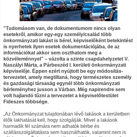
"Tudomásom van, de dokumentumom nincs olyan
esetekről, amikor egy-egy személy/család több
önkormányzati lakást is bérel, képviselőként betekintést
is nyerhetek ilyen esetek dokumentációjába, de az
információkat akkor sem oszthatom meg a
közvéleménnyel” – vázolta a szinte csapdahelyzetet V.
Naszályi Márta, a Párbeszéd I. kerületi önkormányzati
képviselője. Éppen ezért nyújtott be egy módosítás-
tervezetet, amely megtiltaná, hogy természetes személy
és gazdasági társaság egynél több önkormányzati
bérleményhez jusson a Várban. Még napirendre sem
volt hajlandó tűzni a tervezetet a képviselőtestület
Fideszes többsége.
„Az Önkormányzat tulajdonában lévő lakások a kerületben
élők lakhatását kell, hogy szolgálják. Mivel a lakások
harmadik fél számára nem adhatók bérbe és
szállásszolgáltatásra sem használhatók, valamint nem is