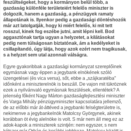
feszültségeket, hogy a kormányon belül több, a
gazdaság különféle területeiért felelős miniszter is
dolgozik, hanem a gazdaság, a pénzügyek ramaty
állapotának is. Ilyenkor pedig a gazdasági döntéshozók
már azt latolgatják, hogy ki miért felelős, ki mit tett
rosszul, kinek fog eszébe jutni, amit lépni kell. Bod
aggasztónak tartja ugyan a helyzetet, a kilátásokat
pedig nem túlságosan biztatónak, ám a kedélyeket is
csillapítandó, úgy látja, hogy azok ezért nem tragikusak,
s a helyzet sem utal azonnali válságra.
Egyre gyakoribbak a gazdasági kormányzat szereplőinek
egymásnak vagy éppen a jegybank elnökének szóló
üzengetései (és vica versa), sőt, ebbe a „szájkaratéba”
időnként a miniszterelnök is beszáll. De vajon mit tükröznek
ezek a nyilvánvaló egymásnak feszülések, ellentétek? A
jelenség főként Nagy Márton gazdaságfejlesztési miniszter
és Varga Mihály pénzügyminiszter kapcsolatára jellemző,
de az előbbi már át-áttéved a jegybanki felségterületre is,
nekimenve a jegybankelnök Matolcsy Györgynek, akinek
korábban öt évig alelnöke is volt. S már nem áll meg ez az
adok-kapok a miniszterek szintjén: nem egyszer, s nem
kétszer már Orbán és korábbi jobbkeze, Matolcsy között is