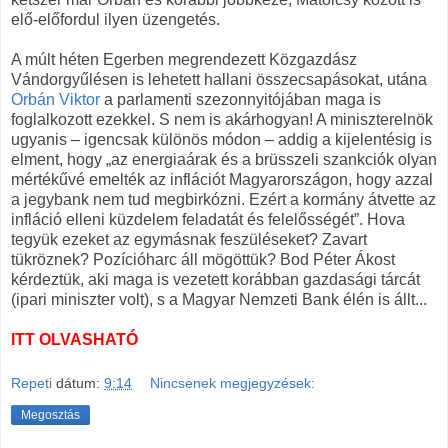
elő-előfordul ilyen üzengetés.
A múlt héten Egerben megrendezett Közgazdász
Vándorgyűlésen is lehetett hallani összecsapásokat, utána
Orbán Viktor
a parlamenti szezonnyitójában maga is
foglalkozott ezekkel. S nem is akárhogyan! A miniszterelnök
ugyanis – igencsak különös módon – addig a kijelentésig is
elment, hogy „az energiaárak és a brüsszeli szankciók olyan
mértékűvé emelték az inflációt Magyarországon, hogy azzal
a jegybank nem tud megbirkózni. Ezért a kormány átvette az
infláció elleni küzdelem feladatát és felelősségét”. Hova
tegyük ezeket az egymásnak feszüléseket? Zavart
tükröznek? Pozícióharc áll mögöttük? Bod Péter Ákost
kérdeztük, aki maga is vezetett korábban gazdasági tárcát
(ipari miniszter volt), s a Magyar Nemzeti Bank élén is állt...
ITT OLVASHATÓ
Repeti
dátum:
9:14
Nincsenek megjegyzések:
Megosztás