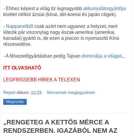
- Ehhez képest a világ tíz legnagyobb
akkumulátorgyártója
kivétel nélkül ázsiai (kínai, dél-koreai és japán cégek).
-
Nappanelből
csak azért nem ugyanez a helyzet, mert
létezik pár viszonylag nagy észak-amerikai (amerikai,
kanadai) gyártó is, de ezen a piacon is nyomasztó Kína
részesedése.
- A félvezetőgyártásban pedig Tajvan
dominálja a világot
...
ITT OLVASHATÓ
LEGFRISSEBB HÍREK A TELEXEN
Repeti
dátum:
10:29
Nincsenek megjegyzések:
Megosztás
„RENGETEG A KETTŐS MÉRCE A
RENDSZERBEN, IGAZÁBÓL NEM AZ