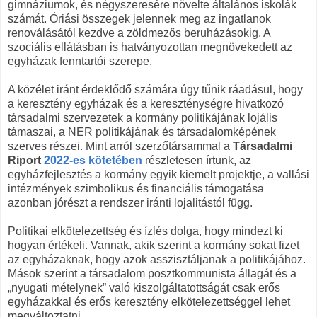
gimnáziumok, és négyszeresére növelte általános iskolák
számát. Óriási összegek jelennek meg az ingatlanok
renoválásától kezdve a zöldmezős beruházásokig. A
szociális ellátásban is hatványozottan megnövekedett az
egyházak fenntartói szerepe.
A közélet iránt érdeklődő számára úgy tűnik ráadásul, hogy
a keresztény egyházak és a kereszténységre hivatkozó
társadalmi szervezetek a kormány politikájának lojális
támaszai, a NER politikájának és társadalomképének
szerves részei. Mint arról szerzőtársammal a
Társadalmi
Riport
2022-es kötetében
részletesen írtunk, az
egyházfejlesztés a kormány egyik kiemelt projektje, a vallási
intézmények szimbolikus és financiális támogatása
azonban jórészt a rendszer iránti lojalitástól függ.
Politikai elkötelezettség és ízlés dolga, hogy mindezt ki
hogyan értékeli. Vannak, akik szerint a kormány sokat fizet
az egyházaknak, hogy azok asszisztáljanak a politikájához.
Mások szerint a társadalom posztkommunista állagát és a
„nyugati mételynek” való kiszolgáltatottságát csak erős
egyházakkal és erős keresztény elkötelezettséggel lehet
megváltoztatni.