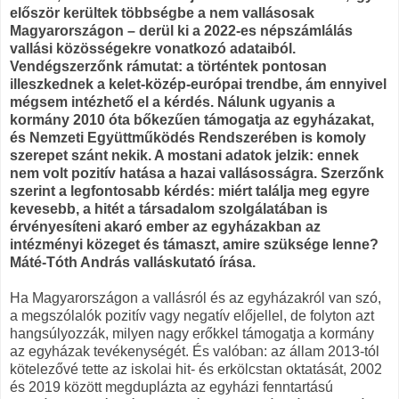
először kerültek többségbe a nem vallásosak
Magyarországon – derül ki a 2022-es népszámlálás
vallási közösségekre vonatkozó adataiból.
Vendégszerzőnk rámutat: a történtek pontosan
illeszkednek a kelet-közép-európai trendbe, ám ennyivel
mégsem intézhető el a kérdés. Nálunk ugyanis a
kormány 2010 óta bőkezűen támogatja az egyházakat,
és Nemzeti Együttműködés Rendszerében is komoly
szerepet szánt nekik. A mostani adatok jelzik: ennek
nem volt pozitív hatása a hazai vallásosságra. Szerzőnk
szerint a legfontosabb kérdés: miért találja meg egyre
kevesebb, a hitét a társadalom szolgálatában is
érvényesíteni akaró ember az egyházakban az
intézményi közeget és támaszt, amire szüksége lenne?
Máté-Tóth András valláskutató írása.
Ha Magyarországon a vallásról és az egyházakról van szó,
a megszólalók pozitív vagy negatív előjellel, de folyton azt
hangsúlyozzák, milyen nagy erőkkel támogatja a kormány
az egyházak tevékenységét. És valóban: az állam 2013-tól
kötelezővé tette az iskolai hit- és erkölcstan oktatását, 2002
és 2019 között megduplázta az egyházi fenntartású