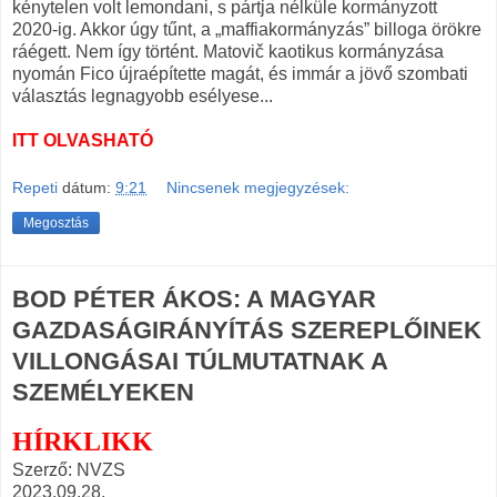
kénytelen volt lemondani, s pártja nélküle kormányzott
2020-ig. Akkor úgy tűnt, a „maffiakormányzás” billoga örökre
ráégett. Nem így történt. Matovič kaotikus kormányzása
nyomán Fico újraépítette magát, és immár a jövő szombati
választás legnagyobb esélyese...
ITT OLVASHATÓ
Repeti
dátum:
9:21
Nincsenek megjegyzések:
Megosztás
BOD PÉTER ÁKOS: A MAGYAR
GAZDASÁGIRÁNYÍTÁS SZEREPLŐINEK
VILLONGÁSAI TÚLMUTATNAK A
SZEMÉLYEKEN
HÍRKLIKK
Szerző: NVZS
2023.09.28.