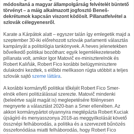
módosítaná a magyar állampolgárság felvételét büntető
törvényt – a máig alkalmazott jogfosztó Beneš-
dekrétumok kapcsán viszont ködösít. Pillanatfelvétel a
szlovák célegyenesről.
Karate a Kárpátok alatt – egyszer talán így emlegetik majd a
szeptember 30-iki előrehozott szlovák parlamenti választás
kampányát a politológia tankönyvek. A heves jelenetekben
bővelkedő politikai bozótharc egyik legemlékezetesebb
pillanata volt, amikor Igor Matovič ex-miniszterelnök és
Robert Kaliňák, Robert Fico korábbi belügyminisztere
dulakodni kezdtek, s előbbi mellkason rúgta utóbbit a teljes
szlovák sajtó
szeme láttára
.
A korábbi kormányfő politikai tőkéjét Robert Fico Smer-
elnök elleni politizálással szerezte. Matovič mindenki
(beleértve saját magát is) meglepetésére fölényesen
megnyerte a választást 2020-ban a Smer ellenében. Az
akkori kormánypártot olyannyira megtépázta Robert Kuciak
újságíró és menyasszonya 2018-as meggyilkolását követő
össznépi felháborodás, a politika és a szervezett bűnözés
összefonódása miatti felháborodás, hogy Robert Fico