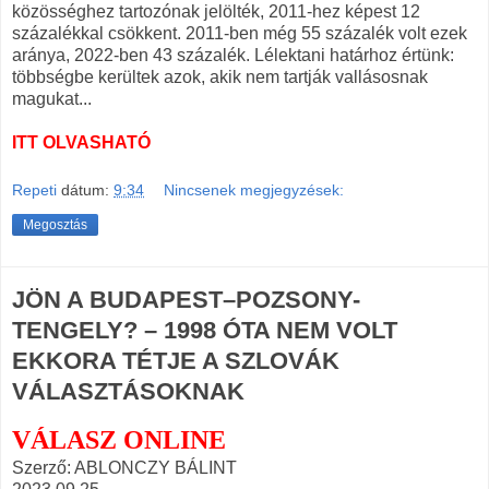
közösséghez tartozónak jelölték, 2011-hez képest 12
százalékkal csökkent. 2011-ben még 55 százalék volt ezek
aránya, 2022-ben 43 százalék. Lélektani határhoz értünk:
többségbe kerültek azok, akik nem tartják vallásosnak
magukat...
ITT OLVASHATÓ
Repeti
dátum:
9:34
Nincsenek megjegyzések:
Megosztás
JÖN A BUDAPEST–POZSONY-
TENGELY? – 1998 ÓTA NEM VOLT
EKKORA TÉTJE A SZLOVÁK
VÁLASZTÁSOKNAK
VÁLASZ ONLINE
Szerző: ABLONCZY BÁLINT