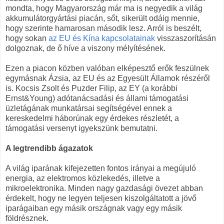
mondta, hogy Magyarország már ma is negyedik a világ
akkumulátorgyártási piacán, sőt, sikerült odáig mennie,
hogy szerinte hamarosan második lesz. Arról is beszélt,
hogy sokan
az EU és Kína kapcsolatainak
visszaszorításán
dolgoznak, de ő híve a viszony mélyítésének.
Ezen a piacon közben valóban elképesztő erők feszülnek
egymásnak Ázsia, az EU és az Egyesült Államok részéről
is. Kocsis Zsolt és Puzder Filip, az EY (a korábbi
Ernst&Young) adótanácsadási és állami támogatási
üzletágának munkatársai segítségével ennek a
kereskedelmi háborúnak egy érdekes részletét, a
támogatási versenyt igyekszünk bemutatni.
A legtrendibb ágazatok
A világ iparának kifejezetten fontos irányai a megújuló
energia, az elektromos közlekedés, illetve a
mikroelektronika. Minden nagy gazdasági övezet abban
érdekelt, hogy ne legyen teljesen kiszolgáltatott a jövő
iparágaiban egy másik országnak vagy egy másik
földrésznek.