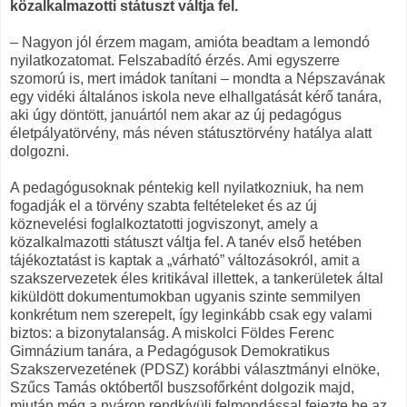
közalkalmazotti státuszt váltja fel.
– Nagyon jól érzem magam, amióta beadtam a lemondó
nyilatkozatomat. Felszabadító érzés. Ami egyszerre
szomorú is, mert imádok tanítani – mondta a Népszavának
egy vidéki általános iskola neve elhallgatását kérő tanára,
aki úgy döntött, januártól nem akar az új pedagógus
életpályatörvény, más néven státusztörvény hatálya alatt
dolgozni.
A pedagógusoknak péntekig kell nyilatkozniuk, ha nem
fogadják el a törvény szabta feltételeket és az új
köznevelési foglalkoztatotti jogviszonyt, amely a
közalkalmazotti státuszt váltja fel. A tanév első hetében
tájékoztatást is kaptak a „várható” változásokról, amit a
szakszervezetek éles kritikával illettek, a tankerületek által
kiküldött dokumentumokban ugyanis szinte semmilyen
konkrétum nem szerepelt, így leginkább csak egy valami
biztos: a bizonytalanság. A miskolci Földes Ferenc
Gimnázium tanára, a Pedagógusok Demokratikus
Szakszervezetének (PDSZ) korábbi választmányi elnöke,
Szűcs Tamás októbertől buszsofőrként dolgozik majd,
miután még a nyáron rendkívüli felmondással fejezte be az