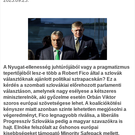
2023.09.25.
A Nyugat-ellenesség juhtúrójából vagy a pragmatizmus
tepertőjéből lesz-e több a Robert Fico által a szlovák
választóknak ajánlott politikai sztrapacskán? Ez a
kérdés a szombati szlovákiai előrehozott parlamenti
választáson, amelynek nagy esélyese a kétszeres
miniszterelnök, aki győzelme esetén Orbán Viktor
szoros európai szövetségese lehet. A koalíciókötési
kényszer miatt azonban szinte lehetetlen megjósolni a
végeredményt, Fico legnagyobb riválisa, a liberális
Progresszív Szlovákia pedig a magyar szavazókra is
hajt. Elnöke felszólalt az őshonos európai
kisebbségeket támogató Minority Safepack mellett,