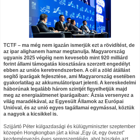
TCTF – ma még nem igazán ismerjük ezt a rövidítést, de
az ipar alighanem hamar megtanulja. Magyarország
ugyanis 2025 végéig nem kevesebb mint 920 milliárd
forint állami támogatás kiosztására szerzett engedélyt
ebben az uniós keretrendszerben. A cél a zöld átállást
segítő iparágak fejlesztése, ami Magyarország esetében
gyakorlatilag az akkumulátoripart jelenti. A kereskedelmi
háborúnak legalább három szintjét figyelhetjük majd
meg az energiaátmenet iparágaiban: Ázsia versenyez a
világ maradékával, az Egyesült Államok az Európai
Unióval, és az unió egyes tagállamai egymással, köztük
a nagyok a kicsikkel is.
Szijjártó Péter külgazdasági és külügyminiszter szeptember
közepén Hongkongban járt a kínai „Egy út, egy övezet”
kezdeményezés éves seregszemléjén, ahol büszkén azt