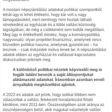
A mostani népszámlálási adatokat politikai szempontból
tehát úgy is lehet értékelni, hogy kár volt a nagy
támogatásokért, mert nemhogy nem hoztak látható
növekedést az egyházak és a többi vallási közösség
tagságában, de még a csökkenést sem tudták megállítani.
Meg úgy is értékelhető mindez, hogy a kormánypolitika
nagyvonalú: olyan projektet finanszíroz, amelynek nincs
közvetlen politikai haszna, amelynek gyümölcsei – ha
lesznek – csak évtizedek múlva érnek be. A népszámlálási
adatok ebben az egyházzal és vallással kapcsolatos
diskurzusban jelentek meg.
A különböző politikai nézetek képviselői meg is
fogják találni bennük a saját álláspontjukat
alátámasztó adatokat. Írásomban azonban ennél
árnyaltabb megközelítést ajánlok.
A 2022-es adatok azt jelzik, hogy sokkal többen nem
válaszoltak a vallási, felekezeti hovatartozást firtató
kérdésre, mint 2011-ben. Összességében azok aránya az
össznépességen belül, akik magukat valamelyik vallási