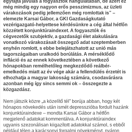
egyfajta javulás a fogyasztók hangulatában, de azért ez
még mindig egy nagyon erős pesszimizmus, az üzleti
várakozások pedig jellemzően még romlottak is” –
elemezte Karsai Gábor, a GKI Gazdaságkutató
vezérigazgató-helyettese kérdésünkre a cég által hétfőn
közzétett konjunktúraindexet. A fogyasztók és
cégvezetők szubjektív, a gazdasági élet alakulására
vonatkozó várakozásait összegző adat szeptemberben
enyhén romlott, s ebbe belejátszhatott az unió más
tagországaiban uralkodó borúlátás. A mérséklődő
infláció és az ennek következtében a következő
hónapokban remélhetőleg megkezdődő reálbér-
emelkedés miatt az év vége akár a fellendülés érzetét is
elhozhatja a magyar lakosság számára, csodavárásra
azonban még így sincs semmi ok – összegezte a
közgazdász.
Nem játszik közre „a közelítő tél” borúja abban, hogy két
hónapos növekedés után ismét depresszióba fordult hazánk
konjunktúraindexe – mondta Karsai Gábor a hétfőn
megjelenő adatokat kommentálva. A konjunktúraindex
ugyanis szezonálisan kiigazított adatokkal számol, s ebből
például télen a karácsonyi forgalmi növekményt, nyáron