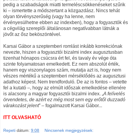
pedig a szabadságok miatti termeléscsökkenéseket szűrik
ki – ismertette a módszertant a közgazdász. Nincs tehát
olyan törvényszerűség (vagy ha lenne, nem
érvényesülhetne ebben az indexben), hogy a fogyasztók és
a cégvilág szereplői általánosan negatívabban látnák a
jövőt az ősz beköszöntével.
Karsai Gábor a szeptemberi romlást inkább korrekciónak
nevezte, hiszen a fogyasztói bizalmi index augusztusban
tizenhat hónapos csúcsra ért fel, és tavaly év vége óta
szinte folyamatosan emelkedett. Ez nem abszolút érték,
hanem egy viszonylagos szám, mutatja azt is, hogy nem
vészes mértékű a szeptemberi mérséklődés az augusztusi
adathoz képest. Nem trendforduló. De az is fontos – vetette
fel a kutató –, hogy az elmúlt időszak emelkedése ellenére
is alacsony a magyar fogyasztói bizalmi index. „
A felívelés
örvendetes, de azért ez még most sem egy erőtől duzzadó
várakozást jelent
” – fogalmazott Karsai Gábor...
ITT OLVASHATÓ
Repeti
dátum:
9:08
Nincsenek megjegyzések: