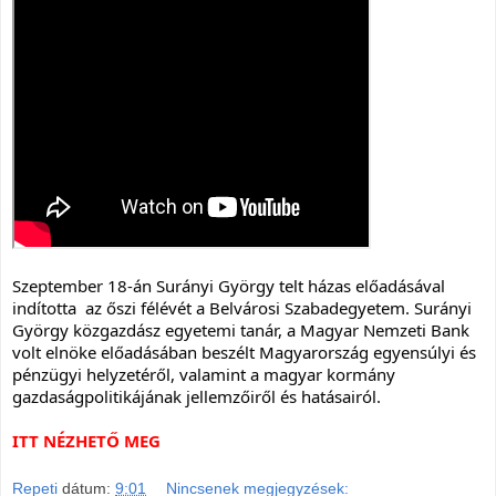
Szeptember 18-án Surányi György telt házas előadásával
indította az őszi félévét a Belvárosi Szabadegyetem. Surányi
György közgazdász egyetemi tanár, a Magyar Nemzeti Bank
volt elnöke előadásában beszélt Magyarország egyensúlyi és
pénzügyi
helyzetéről, valamint a magyar kormány
gazdaságpolitikájának jellemzőiről és hatásairól.
ITT NÉZHETŐ MEG
Repeti
dátum:
9:01
Nincsenek megjegyzések: