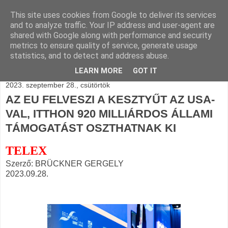
This site uses cookies from Google to deliver its services
BLOGÁSZAT, napi
and to analyze traffic. Your IP address and user-agent are
shared with Google along with performance and security
blogjava
metrics to ensure quality of service, generate usage
statistics, and to detect and address abuse.
LEARN MORE
GOT IT
2023. szeptember 28., csütörtök
AZ EU FELVESZI A KESZTYŰT AZ USA-
VAL, ITTHON 920 MILLIÁRDOS ÁLLAMI
TÁMOGATÁST OSZTHATNAK KI
TELEX
Szerző: BRÜCKNER GERGELY
2023.09.28.