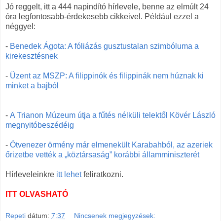
Jó reggelt, itt a 444 napindító hírlevele, benne az elmúlt 24
óra legfontosabb-érdekesebb cikkeivel. Például ezzel a
néggyel:
-
Benedek Ágota: A fóliázás gusztustalan szimbóluma a
kirekesztésnek
-
Üzent az MSZP: A filippinók és filippinák nem húznak ki
minket a bajból
-
A Trianon Múzeum útja a fűtés nélküli telektől Kövér László
megnyitóbeszédéig
-
Ötvenezer örmény már elmenekült Karabahból, az azeriek
őrizetbe vették a „köztársaság” korábbi államminiszterét
Hírleveleinkre
itt lehet
feliratkozni.
ITT OLVASHATÓ
Repeti
dátum:
7:37
Nincsenek megjegyzések: