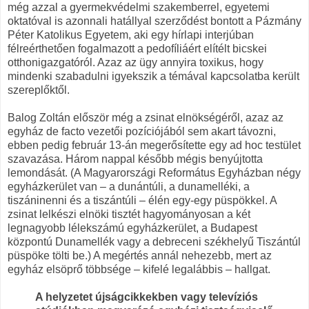
még azzal a gyermekvédelmi szakemberrel, egyetemi
oktatóval is azonnali hatállyal szerződést bontott a Pázmány
Péter Katolikus Egyetem, aki egy hírlapi interjúban
félreérthetően fogalmazott a pedofíliáért elítélt bicskei
otthonigazgatóról. Azaz az ügy annyira toxikus, hogy
mindenki szabadulni igyekszik a témával kapcsolatba került
szereplőktől.
Balog Zoltán először még a zsinat elnökségéről, azaz az
egyház de facto vezetői pozíciójából sem akart távozni,
ebben pedig február 13-án megerősítette egy ad hoc testület
szavazása. Három nappal később mégis benyújtotta
lemondását. (A Magyarországi Református Egyházban négy
egyházkerület van – a dunántúli, a dunamelléki, a
tiszáninenni és a tiszántúli – élén egy-egy püspökkel. A
zsinat lelkészi elnöki tisztét hagyományosan a két
legnagyobb lélekszámú egyházkerület, a Budapest
központú Dunamellék vagy a debreceni székhelyű Tiszántúl
püspöke tölti be.) A megértés annál nehezebb, mert az
egyház elsöprő többsége – kifelé legalábbis – hallgat.
A helyzetet újságcikkekben vagy televíziós