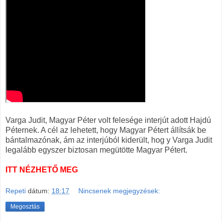
Varga Judit, Magyar Péter volt felesége interjút adott Hajdú
Péternek. A cél az lehetett, hogy Magyar Pétert állítsák be
bántalmazónak, ám az interjúból kiderült, hog y Varga Judit
legalább egyszer biztosan megütötte Magyar Pétert.
ITT NÉZHETŐ MEG
Repeti
dátum:
18:17
Nincsenek megjegyzések:
Megosztás