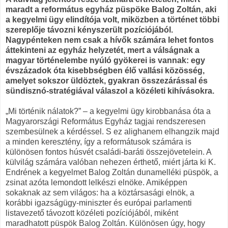
maradt a református egyház püspöke Balog Zoltán, aki
a kegyelmi ügy elindítója volt, miközben a történet többi
szereplője távozni kényszerült pozíciójából.
Nagypénteken nem csak a hívők számára lehet fontos
áttekinteni az egyház helyzetét, mert a válságnak a
magyar történelembe nyúló gyökerei is vannak: egy
évszázadok óta kisebbségben élő vallási közösség,
amelyet sokszor üldöztek, gyakran összezárással és
sündisznó-stratégiával válaszol a közéleti kihívásokra.
„Mi történik nálatok?” – a kegyelmi ügy kirobbanása óta a
Magyarországi Református Egyház tagjai rendszeresen
szembesülnek a kérdéssel. S ez alighanem elhangzik majd
a minden keresztény, így a reformátusok számára is
különösen fontos húsvét családi-baráti összejövetelein. A
külvilág számára valóban nehezen érthető, miért járta ki K.
Endrének a kegyelmet Balog Zoltán dunamelléki püspök, a
zsinat azóta lemondott lelkészi elnöke. Amiképpen
sokaknak az sem világos: ha a köztársasági elnök, a
korábbi igazságügy-miniszter és európai parlamenti
listavezető távozott közéleti pozíciójából, miként
maradhatott püspök Balog Zoltán. Különösen úgy, hogy