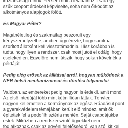
köztársasági elnök. Fel sem nőtt a feladathoz, csak egy
szűk csoport érdekeit képviselte, soha nem őrködött az
alkotmányos alapjogok fölött.
És Magyar Péter?
Magánéletileg és szakmailag beszorult egy
kényszerhelyzetbe, amiben úgy érezte, hogy sarokba
szorított állatként kell visszatámadnia. Hisz korábban is
tudta, hogy ilyen a rendszer, csak most jutott el odáig, hogy
cselekedjen. Egyelőre nem látszik, hogy sokan követnék a
példáját.
Pedig elég erősek az állításai arról, hogyan működnek a
NER belső mechanizmusai és döntési folyamatai.
Valóban, az embereket pedig nagyon is érdekli, amit mond.
Az első interjúját több mint kétmillióan látták. Tényleg
nagyon kellemetlen a kormánynak az egész. Ráadásul pont
a gyerekvédelem témájában került elő mindez, amit ők
építettek fel a pedofilhisztéria mentén. Saját csapdájukba
estek. Miközben a rendszerszintű ügyekkel nem
foglalkoznak, csak az egyéni felelősségről van szó: kit kell