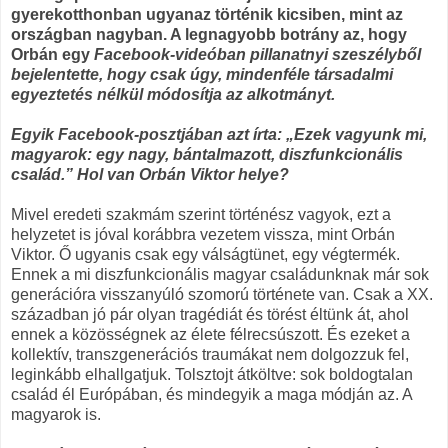
gyerekotthonban ugyanaz történik kicsiben, mint az
országban nagyban. A legnagyobb botrány az, hogy
Orbán egy
Facebook-videóban pillanatnyi szeszélyből
bejelentette, hogy csak úgy, mindenféle társadalmi
egyeztetés nélkül módosítja az alkotmányt.
Egyik Facebook-posztjában azt írta: „Ezek vagyunk mi,
magyarok: egy nagy, bántalmazott, diszfunkcionális
család.” Hol van Orbán Viktor helye?
Mivel eredeti szakmám szerint történész vagyok, ezt a
helyzetet is jóval korábbra vezetem vissza, mint Orbán
Viktor. Ő ugyanis csak egy válságtünet, egy végtermék.
Ennek a mi diszfunkcionális magyar családunknak már sok
generációra visszanyúló szomorú története van. Csak a XX.
században jó pár olyan tragédiát és törést éltünk át, ahol
ennek a közösségnek az élete félrecsúszott. És ezeket a
kollektív, transzgenerációs traumákat nem dolgozzuk fel,
leginkább elhallgatjuk. Tolsztojt átköltve: sok boldogtalan
család él Európában, és mindegyik a maga módján az. A
magyarok is.