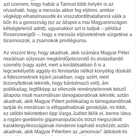
azt üzenem, hogy habár a Talmud több helyén is az
olvasható, hogy a messiás akkor fog eljönni, amikor
végképp elhatalmasodik és visszafordíthatatlanná válik a
bűn és a gonoszság (ez az állapot a mai Magyarországon
kétségtelenül adott), ugyanakkor azt is tudjuk – például
Rosenzweigtől –, hogy a messiás eljövetelének sürgetése a
türannoszok, a zsarnokok privilégiuma.
Az viszont tény, hogy akadnak, akik számára Magyar Péter
morálisan súlyosan megkérdőjelezendő és elutasítandó
személy (vagy azért, mert a korábbiakban ő is a
legcsekélyebb aggály és fenntartás nélkül könyékig dúskált
a fideszeseknek kijáró javakban, vagy azért, mert
bizonyítottnak tekintik, hogy bántalmazó volt), ám
politikailag, legfőképp az ellenzék reménytelennek tetsző
állapota miatt maximálisan támogatandónak tekintik; aztán
akadnak, akik Magyar Pétert politikailag is támogatandónak
tartják és morálisan is elfogadhatónak gondolják, mi több,
ez utóbbi tekintetben épp Varga Juditot ítélik el, benne látva
a rogáni-goebbelsi gigamanipulációs tröszt megszokott
karaktergyilkosságának mindenre kapható eszközét; aztán
akadnak, akik Magyar Péterben az „amonnan” átdobott és