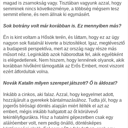
magad is zsarnokság vagy. Tisztában vagyunk azzal, hogy
semminek nincs következménye, a többség mégsem tesz
semmit ellene, és nem állnak ki egymásért.
Sok botrány volt már korábban is. Ez mennyiben más?
Én is kint voltam a Hősök terén, és láttam, hogy ez az ügy
nagyon sok fiatalnál kiverte a biztosítékot. Igaz, megtévesztő
a budapesti perspektíva, mert az ország nagy része más
műsort néz. Leginkább azok háborodtak fel, akik egyébként
is elégedetlenek. Nem hiszem, hogy lennének olyanok, akik
korábban hívőként támogatták az Erős Embert, most viszont
ezért átfordultak volna.
Novák Katalin milyen szerepet játszott? Ő is áldozat?
Inkább a cinkos, aki falaz. Azzal, hogy kegyelmet adott,
hozzájárult a gyerekek bántalmazásához. Tudta jól, hogy a
jogerős bírósági döntés alapján miért ítélték el azt az
embert, mégis inkább hallgatott az őt körülvevő
tekintélyfigurákra. Hisz a hatalmi gépezetben csak egy
aláíróember volt, nem pedig önálló, döntésképes