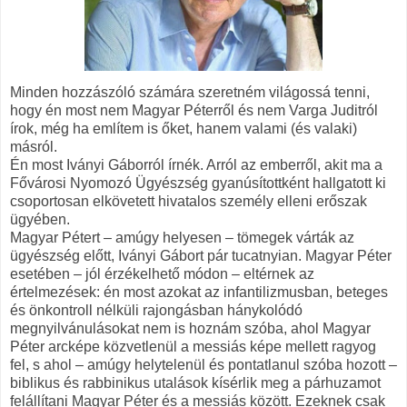
Minden hozzászóló számára szeretném világossá tenni,
hogy én most nem Magyar Péterről és nem Varga Juditról
írok, még ha említem is őket, hanem valami (és valaki)
másról.
Én most Iványi Gáborról írnék. Arról az emberről, akit ma a
Fővárosi Nyomozó Ügyészség gyanúsítottként hallgatott ki
csoportosan elkövetett hivatalos személy elleni erőszak
ügyében.
Magyar Pétert – amúgy helyesen – tömegek várták az
ügyészség előtt, Iványi Gábort pár tucatnyian. Magyar Péter
esetében – jól érzékelhető módon – eltérnek az
értelmezések: én most azokat az infantilizmusban, beteges
és önkontroll nélküli rajongásban hánykolódó
megnyilvánulásokat nem is hoznám szóba, ahol Magyar
Péter arcképe közvetlenül a messiás képe mellett ragyog
fel, s ahol – amúgy helytelenül és pontatlanul szóba hozott –
biblikus és rabbinikus utalások kísérlik meg a párhuzamot
felállítani Magyar Péter és a messiás között. Ezeknek csak