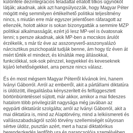
különféle dezintegrációs feladattal ellátott titkos ügynököt
látják; akadnak, akik azt hangsúlyozzák, hogy Magyar Péter
mögött még semmilyen értékelhető politikai teljesítmény
nincs, s miután erre már egyszer jelentősen ráfaragott az
ellenzék, holott akkor is sokan bizonygatták a semmire MZP
politikai alkalmasságát, ezért jó lesz MP-vel is óvatosnak
lenni; s persze akadnak, akik MP-ben a mocskos árulót
érzékelik, s már tíz éve az asszonyverő-asszonyalázó
nárcisztikus pszichopatát tudják benne, ám hogy tíz éven át
miért tűrték el mindezt, és kínálták meg állásokkal,
funkciókkal, sok-sok pénzzel, kegyekkel és keveseknek
kijáró lehetőségekkel, arra persze nincs válasz.
És én most mégsem Magyar Péterről kívánok írni, hanem
Iványi Gáborról. Arról az emberről, akit a pártállami diktatúra
is üldözött, illegalitásba kényszerített és felfüggesztett
börtönbüntetéssel sújtott, már akkor, amikor a mai fideszes
hatalom több privilegizált nagysága még javában az
egypárti diktatúrát szolgálta; arról az Iványi Gáborról, akit a
mai diktatúra is, mind az Alaptörvény, mind a lelkiismereti és
vallásszabadságról szóló törvény szellemiségét súlyosan
sértve üldöz, pusztán azért, mert a hazai diktatórikus
berendezkedés legfőbb ura és parancsolója személyében