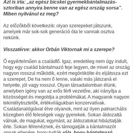
Azt is írta: „az egész bicskei gyermekbántalmazás-
sztoriban annyira benne van az egész ország sorsa”.
Miben nyilvánul ez meg?
Az előzőkből következik: olyan szerepeket játszunk,
amelyek már sok-sok generáció óta le vannak osztva
nekünk.
Visszatérve: akkor Orbán Viktornak mi a szerepe?
Ő egyértelműen a családfő. Igaz, eredetileg nem úgy indult,
hogy egy család bántalmazó feje legyen, de mivel az ország
nagyon rosszul működik, ezért megörökölte és eljátssza ezt
a szerepet. De ha nem ő lenne, valaki más játszaná el
helyette, jól vagy rosszul. Olyan társadalomban élünk,
amelyben igény van az erős férfi vezetőre, aki irányítja a
közösséget és megoldja a problémákat. A magyarok nagyon
tekintélytisztelők, értékvilágukban konzervatívak.
Családanalógiával élve olyanok, mint az ilyen patriarchális
közegben élő feleségek vagy gyerekek. Sokan áldozattá
válnak, de magukat, egymást, az áldozatokat hibáztatják
érte. Sokan félrenéznek, és támogatják a bántalmazót
annak ellenére, hogy tudják
róla, hogy bántalmazó.