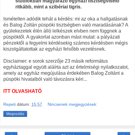
stúdiókban magyarázó egyházi tisztségviselő
ritkább, mint a szibériai tigris.
Ismételten adódik tehát a kérdés: mi az oka a hallgatásnak
és Balog Zoltán püspöki tisztségben való maradásának? A
gyülekezetek élén álló lelkészek elvben nem függnek a
püspöktől. A gyakorlat azonban mást mutat: a pályázati
pénzektől a fegyelmi kérdésekig számos kérdésben mégis
kiszolgáltatottak az egyházi felsőbb vezetésnek.
Disclaimer: e sorok szerzője 23 másik református
egyháztaggal együtt aláírta azt az értelmiségi nyilatkozatot,
amely az egyház megújulása érdekében Balog Zoltánt a
püspöki hivatalból való távozásra kéri...
ITT OLVASHATÓ
Repeti
dátum:
15:57
Nincsenek megjegyzések:
Megosztás