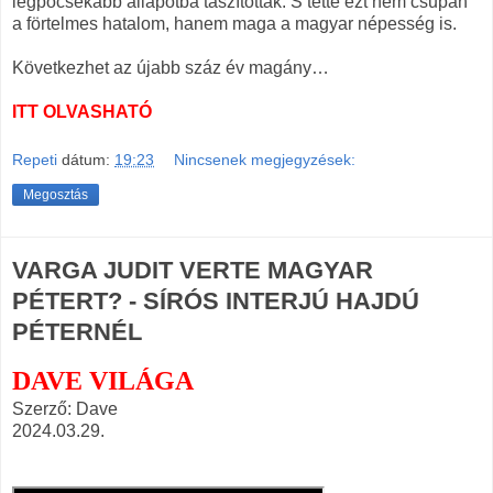
legpocsékabb állapotba taszították. S tette ezt nem csupán
a förtelmes hatalom, hanem maga a magyar népesség is.
Következhet az újabb száz év magány…
ITT OLVASHATÓ
Repeti
dátum:
19:23
Nincsenek megjegyzések:
Megosztás
VARGA JUDIT VERTE MAGYAR
PÉTERT? - SÍRÓS INTERJÚ HAJDÚ
PÉTERNÉL
DAVE VILÁGA
Szerző: Dave
2024.03.29.