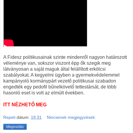
A Fidesz politikusainak szinte mindenről nagyon határozott
véleménye van, sokszor viszont épp ők szegik meg
látványosan a saját maguk által felállított erkölcsi
szabályokat. A kegyelmi ügyben a gyermekvédelemmel
kampányoló kormánypárt vezető politikusai szabadon
engedték egy pedofil bűnelkövető tettestársát, de több
hasonló eset is volt az elmúlt években.
ITT NÉZHETŐ MEG
Repeti
dátum:
19:31
Nincsenek megjegyzések:
Megosztás