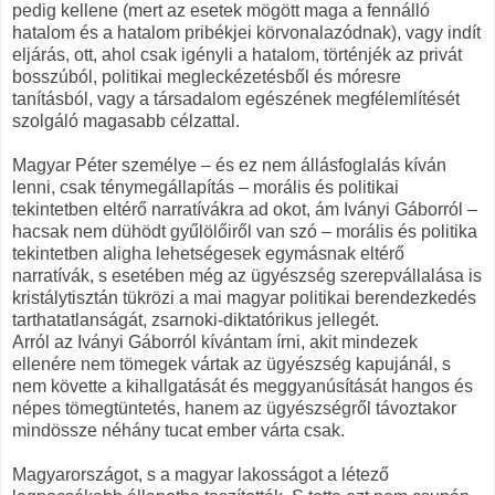
pedig kellene (mert az esetek mögött maga a fennálló
hatalom és a hatalom pribékjei körvonalazódnak), vagy indít
eljárás, ott, ahol csak igényli a hatalom, történjék az privát
bosszúból, politikai megleckézetésből és móresre
tanításból, vagy a társadalom egészének megfélemlítését
szolgáló magasabb célzattal.
Magyar Péter személye – és ez nem állásfoglalás kíván
lenni, csak ténymegállapítás – morális és politikai
tekintetben eltérő narratívákra ad okot, ám Iványi Gáborról –
hacsak nem dühödt gyűlölőiről van szó – morális és politika
tekintetben aligha lehetségesek egymásnak eltérő
narratívák, s esetében még az ügyészség szerepvállalása is
kristálytisztán tükrözi a mai magyar politikai berendezkedés
tarthatatlanságát, zsarnoki-diktatórikus jellegét.
Arról az Iványi Gáborról kívántam írni, akit mindezek
ellenére nem tömegek vártak az ügyészség kapujánál, s
nem követte a kihallgatását és meggyanúsítását hangos és
népes tömegtüntetés, hanem az ügyészségről távoztakor
mindössze néhány tucat ember várta csak.
Magyarországot, s a magyar lakosságot a létező