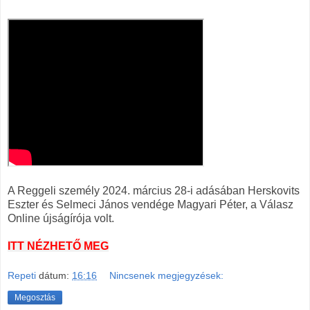
A Reggeli személy 2024. március 28-i adásában Herskovits
Eszter és Selmeci János vendége Magyari Péter, a Válasz
Online újságírója volt.
ITT NÉZHETŐ MEG
Repeti
dátum:
16:16
Nincsenek megjegyzések:
Megosztás