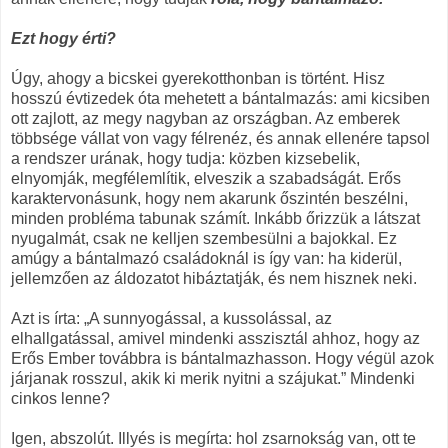
Ezt hogy érti?
Úgy, ahogy a bicskei gyerekotthonban is történt. Hisz
hosszú évtizedek óta mehetett a bántalmazás: ami kicsiben
ott zajlott, az megy nagyban az országban. Az emberek
többsége vállat von vagy félrenéz, és annak ellenére tapsol
a rendszer urának, hogy tudja: közben kizsebelik,
elnyomják, megfélemlítik, elveszik a szabadságát. Erős
karaktervonásunk, hogy nem akarunk őszintén beszélni,
minden probléma tabunak számít. Inkább őrizzük a látszat
nyugalmát, csak ne kelljen szembesülni a bajokkal. Ez
amúgy a bántalmazó családoknál is így van: ha kiderül,
jellemzően az áldozatot hibáztatják, és nem hisznek neki.
Azt is írta: „A sunnyogással, a kussolással, az
elhallgatással, amivel mindenki asszisztál ahhoz, hogy az
Erős Ember továbbra is bántalmazhasson. Hogy végül azok
járjanak rosszul, akik ki merik nyitni a szájukat.” Mindenki
cinkos lenne?
Igen, abszolút. Illyés is megírta: hol zsarnokság van, ott te