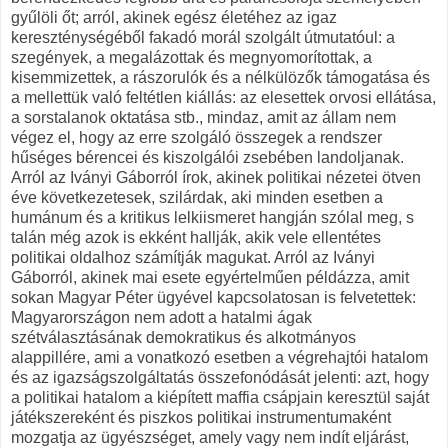
gyűlöli őt; arról, akinek egész életéhez az igaz
kereszténységéből fakadó morál szolgált útmutatóul: a
szegények, a megalázottak és megnyomorítottak, a
kisemmizettek, a rászorulók és a nélkülözők támogatása és
a mellettük való feltétlen kiállás: az elesettek orvosi ellátása,
a sorstalanok oktatása stb., mindaz, amit az állam nem
végez el, hogy az erre szolgáló összegek a rendszer
hűséges bérencei és kiszolgálói zsebében landoljanak.
Arról az Iványi Gáborról írok, akinek politikai nézetei ötven
éve következetesek, szilárdak, aki minden esetben a
humánum és a kritikus lelkiismeret hangján szólal meg, s
talán még azok is ekként hallják, akik vele ellentétes
politikai oldalhoz számítják magukat. Arról az Iványi
Gáborról, akinek mai esete egyértelműen példázza, amit
sokan Magyar Péter ügyével kapcsolatosan is felvetettek:
Magyarországon nem adott a hatalmi ágak
szétválasztásának demokratikus és alkotmányos
alappillére, ami a vonatkozó esetben a végrehajtói hatalom
és az igazságszolgáltatás összefonódását jelenti: azt, hogy
a politikai hatalom a kiépített maffia csápjain keresztül saját
játékszereként és piszkos politikai instrumentumaként
mozgatja az ügyészséget, amely vagy nem indít eljárást,