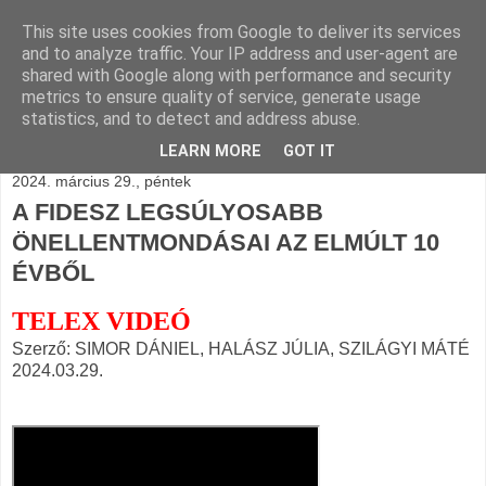
This site uses cookies from Google to deliver its services
BLOGÁSZAT, napi
and to analyze traffic. Your IP address and user-agent are
shared with Google along with performance and security
blogjava
metrics to ensure quality of service, generate usage
statistics, and to detect and address abuse.
LEARN MORE
GOT IT
2024. március 29., péntek
A FIDESZ LEGSÚLYOSABB
ÖNELLENTMONDÁSAI AZ ELMÚLT 10
ÉVBŐL
TELEX VIDEÓ
Szerző: SIMOR DÁNIEL, HALÁSZ JÚLIA, SZILÁGYI MÁTÉ
2024.03.29.