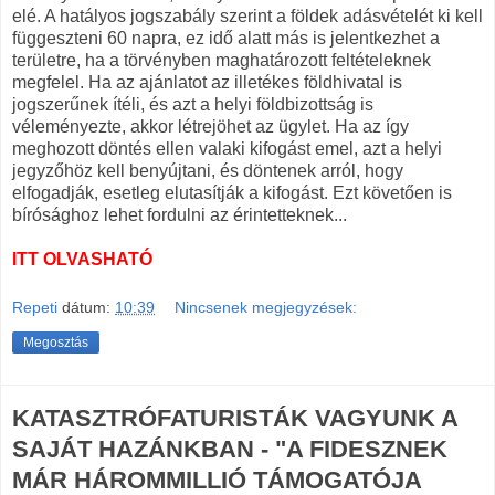
elé. A hatályos jogszabály szerint a földek adásvételét ki kell
függeszteni 60 napra, ez idő alatt más is jelentkezhet a
területre, ha a törvényben maghatározott feltételeknek
megfelel. Ha az ajánlatot az illetékes földhivatal is
jogszerűnek ítéli, és azt a helyi földbizottság is
véleményezte, akkor létrejöhet az ügylet. Ha az így
meghozott döntés ellen valaki kifogást emel, azt a helyi
jegyzőhöz kell benyújtani, és döntenek arról, hogy
elfogadják, esetleg elutasítják a kifogást. Ezt követően is
bírósághoz lehet fordulni az érintetteknek...
ITT OLVASHATÓ
Repeti
dátum:
10:39
Nincsenek megjegyzések:
Megosztás
KATASZTRÓFATURISTÁK VAGYUNK A
SAJÁT HAZÁNKBAN - "A FIDESZNEK
MÁR HÁROMMILLIÓ TÁMOGATÓJA