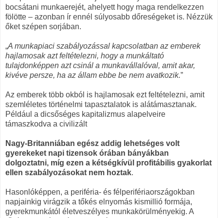
bocsátani munkaerejét, ahelyett hogy maga rendelkezzen
fölötte – azonban ír ennél súlyosabb dőreségeket is. Nézzük
őket szépen sorjában.
„
A munkapiaci szabályozással kapcsolatban az emberek
hajlamosak azt feltételezni, hogy a munkáltató
tulajdonképpen azt csinál a munkavállalóval, amit akar,
kivéve persze, ha az állam ebbe be nem avatkozik.
”
Az emberek több okból is hajlamosak ezt feltételezni, amit
szemléletes történelmi tapasztalatok is alátámasztanak.
Például a dicsőséges kapitalizmus alapelveire
támaszkodva a civilizált
Nagy-Britanniában egész addig lehetséges volt
gyerekeket napi tizensok órában bányákban
dolgoztatni, míg ezen a kétségkívül profitábilis gyakorlat
ellen szabályozásokat nem hoztak
.
Hasonlóképpen, a periféria- és félperifériaországokban
napjainkig virágzik a tőkés elnyomás kismillió formája,
gyerekmunkától életveszélyes munkakörülményekig. A