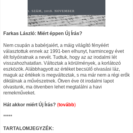
Farkas László: Miért éppen Új Írás?
Nem csupán a babérjaiért, a máig világító fényéért
választottuk ennek az 1991-ben elhunyt, harmincegy évet
élt folyóiratnak a nevét. Tudtuk, hogy az az irodalmi lét
visszahozhatatlan. Változtak a körülmények, a korlátozó
eszközök. Alábbhagyott az értéket becsülő olvasási láz,
maguk az értékek is megváltoztak, s ma már nem a régi erők
diktálnak a művészetnek. Ötven éve öt irodalmi lapot
olvastunk, ma ötvenben lehet megtalálni a havi
remekműveket.
Hát akkor miért Új Írás?
(
tovább
)
*****
TARTALOMJEGYZÉK: