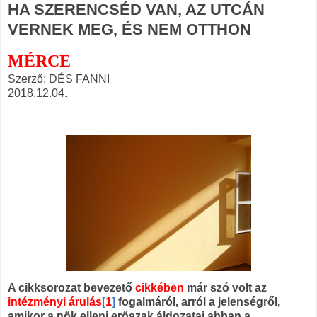
HA SZERENCSÉD VAN, AZ UTCÁN
VERNEK MEG, ÉS NEM OTTHON
MÉRCE
Szerző: DÉS FANNI
2018.12.04.
A cikksorozat bevezető
cikkében
már szó volt az
intézményi árulás
[
1
]
fogalmáról, arról a jelenségről,
amikor a nők elleni erőszak áldozatai abban a