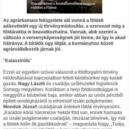
Az agrárkamara felügyelete alá vonná a földek
adásvételét egy új törvénymódosítás, a szervezet még a
földárakba is beavatkozhatna. Vannak, akik szerint a
változás a versenyképességnek jót tenne, de így is akad
hátránya. A bírálók úgy látják, a kormányhoz közeli
agrárvállalkozók járnak jól.
"
Katasztrófa
"
Ezzel az egyetlen szóval válaszolt a földforgalmi törvény
módosításával kapcsolatban feltett kérdésünkre egy karádi
gazda.
Nagy László
és családja szőlészettel foglalkozik
Somogy megyében. Korábban a helyi földbizottsággal is
meggyűlt a falubeliek baja, amikor abban az uniós pénzből
épített vendégházáról is elhíresült izsáki polgármester,
Mondok József
családjának érdekeit látták érvényesülni.
„Karádon körül háromezer hektár föld van, ennek harmada
az izsáki polgármester családjáé, ötszázat bérelnek, így már
a földek felén ők gazdálkodnak” – magyarázta Nagy. „Tudja,