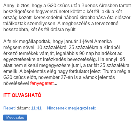
Annyi biztos, hogy a G20 csúcs után Buenos Airesben tartott
beszélgetésen fegyverszünetet kötött a két fél, akik a két
ország közötti kereskedelmi háború kirobbanása óta először
találkoztak személyesen. A megbeszélés a tervezettnél
hosszabbra, két és fél órásra nyúlt.
A felek megállapodtak, hogy január 1-jével Amerika
mégsem növeli 10 százalékról 25 százalékra a Kínából
érkező termékek vámját, legalábbis 90 nap haladékot ad
egyeztetésekre az intézkedés bevezetéséig. Ha ennyi idő
alatt nem sikerül megegyezésre jutni, a tarifát 25 százalékra
emelik. A bejelentés elég nagy fordulatot jelez: Trump még a
G20 csúcs előtt, november 27-én is a vámok jelentős
növelésével
fenyegetett
...
ITT OLVASHATÓ
Repeti
dátum:
11:41
Nincsenek megjegyzések:
Megosztás