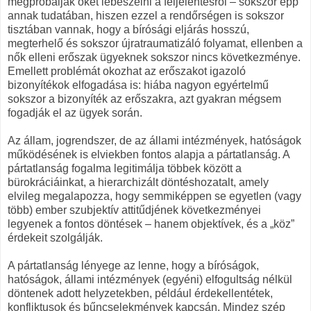
megpróbálják őket lebeszélni a feljelentésről – sokszor épp
annak tudatában, hiszen ezzel a rendőrségen is sokszor
tisztában vannak, hogy a bírósági eljárás hosszú,
megterhelő és sokszor újratraumatizáló folyamat, ellenben a
nők elleni erőszak ügyeknek sokszor nincs következménye.
Emellett problémát okozhat az erőszakot igazoló
bizonyítékok elfogadása is: hiába nagyon egyértelmű
sokszor a bizonyíték az erőszakra, azt gyakran mégsem
fogadják el az ügyek során.
Az állam, jogrendszer, de az állami intézmények, hatóságok
működésének is elviekben fontos alapja a pártatlanság. A
pártatlanság fogalma legitimálja többek között a
bürokráciáinkat, a hierarchizált döntéshozatalt, amely
elvileg megalapozza, hogy semmiképpen se egyetlen (vagy
több) ember szubjektív attitűdjének következményei
legyenek a fontos döntések – hanem objektívek, és a „köz”
érdekeit szolgálják.
A pártatlanság lényege az lenne, hogy a bíróságok,
hatóságok, állami intézmények (egyéni) elfogultság nélkül
döntenek adott helyzetekben, például érdekellentétek,
konfliktusok és bűncselekmények kapcsán. Mindez szép