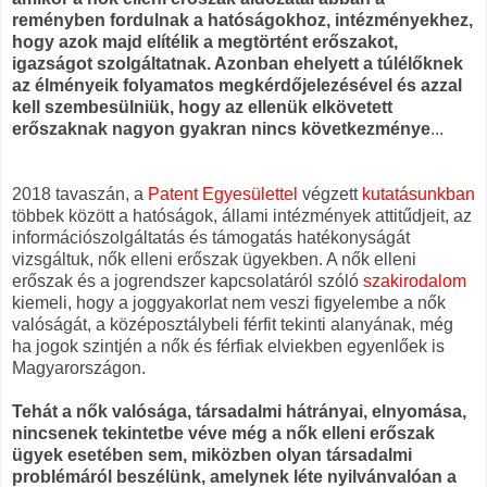
reményben fordulnak a hatóságokhoz, intézményekhez,
hogy azok majd elítélik a megtörtént erőszakot,
igazságot szolgáltatnak. Azonban ehelyett a túlélőknek
az élményeik folyamatos megkérdőjelezésével és azzal
kell szembesülniük, hogy az ellenük elkövetett
erőszaknak nagyon gyakran nincs következménye
...
2018 tavaszán, a
Patent Egyesülettel
végzett
kutatásunkban
többek között a hatóságok, állami intézmények attitűdjeit, az
információszolgáltatás és támogatás hatékonyságát
vizsgáltuk, nők elleni erőszak ügyekben. A nők elleni
erőszak és a jogrendszer kapcsolatáról szóló
szakirodalom
kiemeli, hogy a joggyakorlat nem veszi figyelembe a nők
valóságát, a középosztálybeli férfit tekinti alanyának, még
ha jogok szintjén a nők és férfiak elviekben egyenlőek is
Magyarországon.
Tehát a nők valósága, társadalmi hátrányai, elnyomása,
nincsenek tekintetbe véve még a nők elleni erőszak
ügyek esetében sem, miközben olyan társadalmi
problémáról beszélünk, amelynek léte nyilvánvalóan a