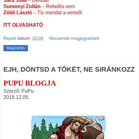
Sára Júlia
– Délután
Sumonyi Zoltán
– Rebellis vers
Zöldi László
–
Tíz mondat a versről
.
ITT OLVASHATÓ
Repeti
dátum:
20:04
Nincsenek megjegyzések:
Megosztás
EJH, DÖNTSD A TŐKÉT, NE SIRÁNKOZZ
PUPU BLOGJA
Szerző: PuPu
2018.12.05.