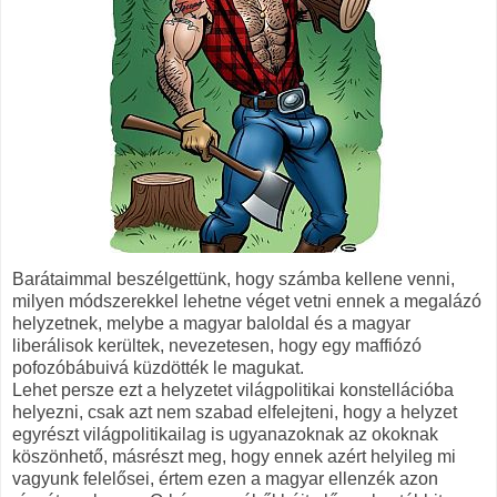
Barátaimmal beszélgettünk, hogy számba kellene venni,
milyen módszerekkel lehetne véget vetni ennek a megalázó
helyzetnek, melybe a magyar baloldal és a magyar
liberálisok kerültek, nevezetesen, hogy egy maffiózó
pofozóbábuivá küzdötték le magukat.
Lehet persze ezt a helyzetet világpolitikai konstellációba
helyezni, csak azt nem szabad elfelejteni, hogy a helyzet
egyrészt világpolitikailag is ugyanazoknak az okoknak
köszönhető, másrészt meg, hogy ennek azért helyileg mi
vagyunk felelősei, értem ezen a magyar ellenzék azon