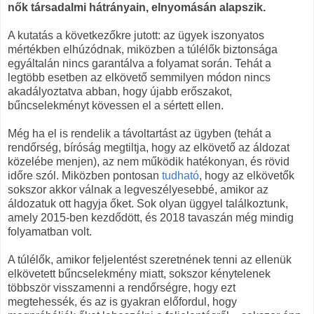
nők társadalmi hátrányain, elnyomásán alapszik.
A kutatás a következőkre jutott: az ügyek iszonyatos
mértékben elhúzódnak, miközben a túlélők biztonsága
egyáltalán nincs garantálva a folyamat során. Tehát a
legtöbb esetben az elkövető semmilyen módon nincs
akadályoztatva abban, hogy újabb erőszakot,
bűncselekményt kövessen el a sértett ellen.
Még ha el is rendelik a távoltartást az ügyben (tehát a
rendőrség, bíróság megtiltja, hogy az elkövető az áldozat
közelébe menjen), az nem működik hatékonyan, és rövid
időre szól. Miközben pontosan
tudható
, hogy az elkövetők
sokszor akkor válnak a legveszélyesebbé, amikor az
áldozatuk ott hagyja őket. Sok olyan üggyel találkoztunk,
amely 2015-ben kezdődött, és 2018 tavaszán még mindig
folyamatban volt.
A túlélők, amikor feljelentést szeretnének tenni az ellenük
elkövetett bűncselekmény miatt, sokszor kénytelenek
többször visszamenni a rendőrségre, hogy ezt
megtehessék, és az is gyakran előfordul, hogy