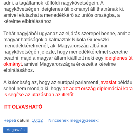
adni, a tagállamok külföldi nagykövetségein. A
nagykövetségen ideiglenes úti okmányt állíthatnának ki,
amivel elutazhat a menedékkérő az uniós országba, a
kérelme elbírálásához.
Tehát nagyjából ugyanaz az eljárás szerepel benne, amit a
magyar hatóságok alkalmaztak Nikola Gruevszki
menedékkérelménél, aki Magyarország albániai
nagykövetségén jelezte, hogy menedékkérelmet szeretne
beadni, majd a magyar állam kiállított neki egy
ideiglenes úti
okmányt
, amivel Magyarországra érkezett a kérelme
elbírálásához.
A különbség az, hogy az európai parlamenti
javaslat
például
sehol nem mondja ki, hogy
az adott ország diplomáciai kara
is segítse az utazásban az illetőt
...
ITT OLVASHATÓ
Repeti
dátum:
10:12
Nincsenek megjegyzések:
Megosztás