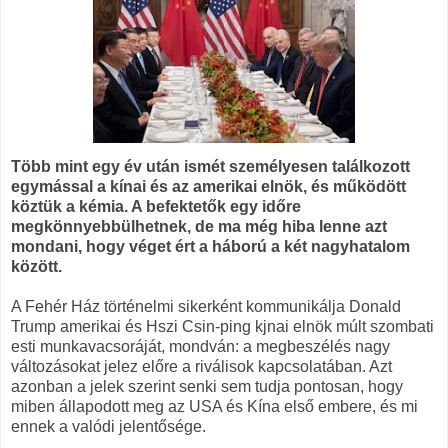
Több mint egy év után ismét személyesen találkozott
egymással a kínai és az amerikai elnök, és működött
köztük a kémia. A befektetők egy időre
megkönnyebbülhetnek, de ma még hiba lenne azt
mondani, hogy véget ért a háború a két nagyhatalom
között.
A Fehér Ház történelmi sikerként kommunikálja Donald
Trump amerikai és Hszi Csin-ping kjnai elnök múlt szombati
esti munkavacsoráját, mondván: a megbeszélés nagy
változásokat jelez előre a riválisok kapcsolatában. Azt
azonban a jelek szerint senki sem tudja pontosan, hogy
miben állapodott meg az USA és Kína első embere, és mi
ennek a valódi jelentősége.