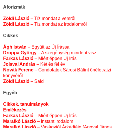
.
Aforizmák
.
Zöldi László
– Tíz mondat a versről
Zöldi László
– Tíz mondat az irodalomról
.
Cikkek
.
Ágh István
– Együtt az Új Írással
Droppa György
– A szegénység mindent visz
Farkas László
– Miért éppen Új Írás
Jolsvai András
– Két és fél év
Novák Ferenc
– Gondolatok Sárosi Bálint önéletrajzi
könyvéről
Zöldi László
– Said
.
Egyéb
.
Cikkek, tanulmányok
Emlékezés
Farkas László
– Miért éppen Új Írás
Marafkó László
– Instant irodalom
Marafkó László
– Vaságytól Árkádiáig (Angyal János