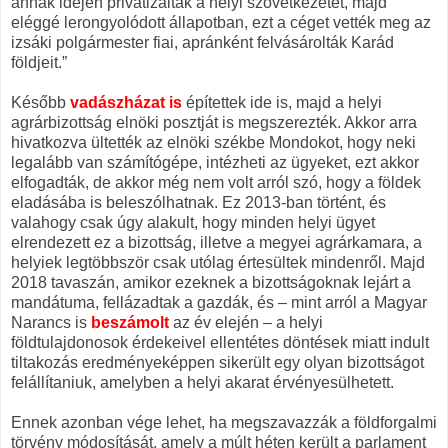
annak idején privatizálták a helyi szövetkezetet, majd
eléggé lerongyolódott állapotban, ezt a céget vették meg az
izsáki polgármester fiai, apránként felvásárolták Karád
földjeit.”
Később
vadászházat is
építettek ide is, majd a helyi
agrárbizottság elnöki posztját is megszerezték. Akkor arra
hivatkozva ültették az elnöki székbe Mondokot, hogy neki
legalább van számítógépe, intézheti az ügyeket, ezt akkor
elfogadták, de akkor még nem volt arról szó, hogy a földek
eladásába is beleszólhatnak. Ez 2013-ban történt, és
valahogy csak úgy alakult, hogy minden helyi ügyet
elrendezett ez a bizottság, illetve a megyei agrárkamara, a
helyiek legtöbbször csak utólag értesültek mindenről. Majd
2018 tavaszán, amikor ezeknek a bizottságoknak lejárt a
mandátuma, fellázadtak a gazdák, és – mint arról a Magyar
Narancs is
beszámolt
az év elején – a helyi
földtulajdonosok érdekeivel ellentétes döntések miatt indult
tiltakozás eredményeképpen sikerült egy olyan bizottságot
felállítaniuk, amelyben a helyi akarat érvényesülhetett.
Ennek azonban vége lehet, ha megszavazzák a földforgalmi
törvény módosítását, amely a múlt héten került a parlament