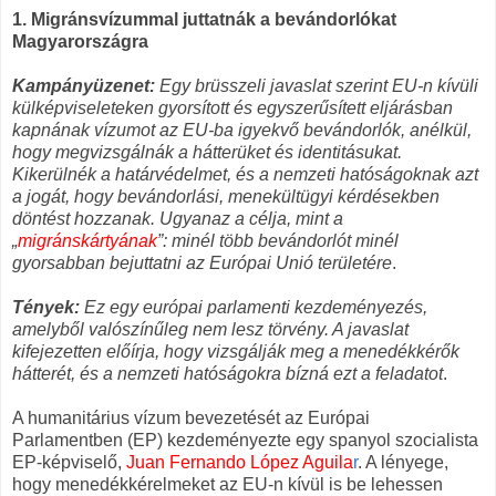
1. Migránsvízummal juttatnák a bevándorlókat
Magyarországra
Kampányüzenet:
Egy brüsszeli javaslat szerint EU-n kívüli
külképviseleteken gyorsított és egyszerűsített eljárásban
kapnának vízumot az EU-ba igyekvő bevándorlók, anélkül,
hogy megvizsgálnák a hátterüket és identitásukat.
Kikerülnék a határvédelmet, és a nemzeti hatóságoknak azt
a jogát, hogy bevándorlási, menekültügyi kérdésekben
döntést hozzanak. Ugyanaz a célja, mint a
„
migránskártyának
”: minél több bevándorlót minél
gyorsabban bejuttatni az Európai Unió területére
.
Tények:
Ez egy európai parlamenti kezdeményezés,
amelyből valószínűleg nem lesz törvény. A javaslat
kifejezetten előírja, hogy vizsgálják meg a menedékkérők
hátterét, és a nemzeti hatóságokra bízná ezt a feladatot
.
A humanitárius vízum bevezetését az Európai
Parlamentben (EP) kezdeményezte egy spanyol szocialista
EP-képviselő,
Juan Fernando López Aguila
r
. A lényege,
hogy menedékkérelmeket az EU-n kívül is be lehessen