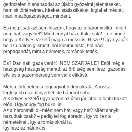
gerinctelen hiénahaddal az újabb győzelmi jelentéseket,
hamisít történelmet, híreket, statisztikákat, foglal el médiát,
ipart, mezőgazdaságot, mindent.
És még csak azt sem hiszem, hogy az a hárommillió –miért
nem hat, vagy hét? Miért ennyit hazudtak csak? – ne hinné,
hogy a Kedves Vezető maga a messiás. Hiszik! Úgy nyalják
be az unalomig ismert, hol kommunista, hol náci
propagandát, mint a németek, románok tették.
És? Daninak igaza van! KI NEM SZARJA LE? Ettől még a
hazugság hazugság marad, az őrültség sem lesz igazodási
elv, és a gazemberség sem válik etikává.
Mert a történelem a legnagyobb demokrata. A rossz
legfeljebb csatát nyerhet, de háborút soha!
A Kedves Vezető ugyanazon az úton jár, ahol a többi bukott
előd. Ugyanúgy fog bukni is!
Az a hárommillió –miért nem hat, vagy hét? Miért ennyit
hazudtak csak? – pedig fel fog ébredni. Így volt ez a
németeknél, így a románoknál is.
Így lesz ez nálunk is!