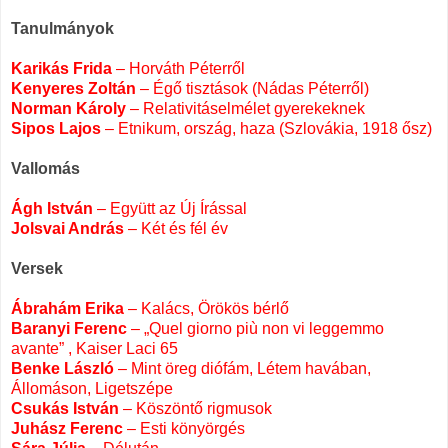
.
Tanulmányok
.
Karikás Frida
– Horváth Péterről
Kenyeres Zoltán
– Égő tisztások (Nádas Péterről)
Norman Károly
– Relativitáselmélet gyerekeknek
Sipos Lajos
– Etnikum, ország, haza (Szlovákia, 1918 ősz)
.
Vallomás
.
Ágh István
–
Együtt az Új Írással
Jolsvai András
– Két és fél év
.
Versek
.
Ábrahám Erika
– Kalács, Örökös bérlő
Baranyi Ferenc
– „Quel giorno più non vi leggemmo
avante” , Kaiser Laci 65
Benke László
– Mint öreg diófám, Létem havában,
Állomáson, Ligetszépe
Csukás István
– Köszöntő rigmusok
Juhász Ferenc
– Esti könyörgés