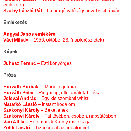
emlékére)
Szalay László Pál
– Fafaragó valóságshow Telkibányán
.
Emlékezés
.
Angyal János emlékére
Váci Mihály
– 1956. október 23. (naplórészletek)
.
Képek
.
Juhász Ferenc
– Esti könyörgés
.
Próza
.
Horváth Borbála
– Máról tegnapra
Horváth Péte
r – Pingpong, ulti, barátok 1. rész
Jolsvai András
– Egy kis szombati whist
Marafkó László
– Instant irodalom
Szakonyi Károly
– Békétlenek
Szakonyi Károly
– Fal tövében, esőben, napsütésben
Vári Attila
– Horembukk Károly méltósága
Zöldi László
– Tíz mondat az irodalomró
l