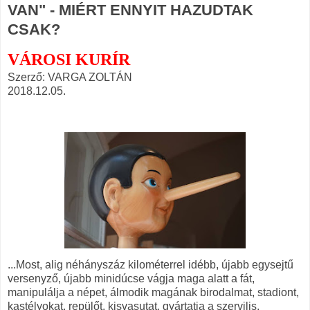
VAN" - MIÉRT ENNYIT HAZUDTAK
CSAK?
VÁROSI KURÍR
Szerző: VARGA ZOLTÁN
2018.12.05.
...Most, alig néhányszáz kilométerrel idébb, újabb egysejtű
versenyző, újabb minidúcse vágja maga alatt a fát,
manipulálja a népet, álmodik magának birodalmat, stadiont,
kastélyokat, repülőt, kisvasutat, gyártatja a szervilis,