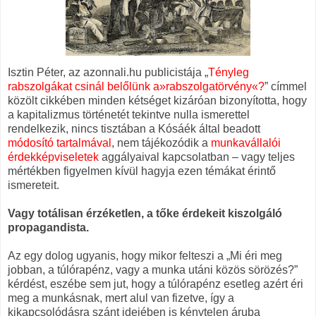
Isztin Péter, az azonnali.hu publicistája „
Tényleg
rabszolgákat csinál belőlünk
a»rabszolgatörvény«?
” címmel
közölt cikkében minden kétséget kizáróan bizonyította, hogy
a kapitalizmus történetét tekintve nulla ismerettel
rendelkezik, nincs tisztában a Kósáék által beadott
módosító tartalmával
, nem tájékozódik a
munkavállalói
érdekképviseletek
aggályaival kapcsolatban – vagy teljes
mértékben figyelmen kívül hagyja ezen témákat érintő
ismereteit.
Vagy totálisan érzéketlen, a tőke érdekeit kiszolgáló
propagandista.
Az egy dolog ugyanis, hogy mikor felteszi a „Mi éri meg
jobban, a túlórapénz, vagy a munka utáni közös sörözés?”
kérdést, eszébe sem jut, hogy a túlórapénz esetleg azért éri
meg a munkásnak, mert alul van fizetve, így a
kikapcsolódásra szánt idejében is kénytelen áruba