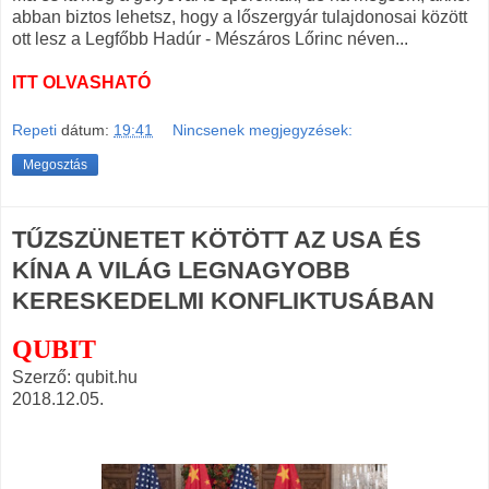
abban biztos lehetsz, hogy a lőszergyár tulajdonosai között
ott lesz a Legfőbb Hadúr - Mészáros Lőrinc néven...
ITT OLVASHATÓ
Repeti
dátum:
19:41
Nincsenek megjegyzések:
Megosztás
TŰZSZÜNETET KÖTÖTT AZ USA ÉS
KÍNA A VILÁG LEGNAGYOBB
KERESKEDELMI KONFLIKTUSÁBAN
QUBIT
Szerző: qubit.hu
2018.12.05.