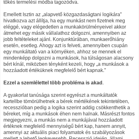
tőkés termelési módba tagozódva.
Emellett Isztin az „alapvető közgazdaságtani logikára”
hivatkozva azt állítja, ha egy munkást nem fizetnek meg
eléggé, vagy elégedetlen a munkakörülményeivel akkor
átmehet egy másik vállalathoz dolgozni, amennyiben az
jobb feltételeket ajánl. Konjunktúrában, munkaerőhiány
esetén, esetleg. Ahogy azt is felveti, amennyiben csupán
egy munkáltató van a környéken, ahhoz se mennek el
mindenképp dolgozni a munkások, ha túlságosan alacsony
bért kínál, miközben tényként kezeli, hogy „a munkások a
hozzáadott értéküknek megfelelő bért kapnak.”
Ezzel a szemlélettel több probléma is akad
.
A gyakorlat tanúsága szerint egyrészt a munkáltatók
kartellbe tömörülhetnek a bérek mértékének tekintetében,
recesszióban pedig a logika szerint addig csökkenthetik a
béreket, míg a munkások éhen nem halnak. Másrészt fontos
megjegyezni, a munkás nem a munkájával hozzáadott
értéknek megfelelő mennyiségű bért kap, hanem annyit,
amennyi az aktuális piaci folyamatok és szabályozások
mellett a lehető legkevesebb. Recesszió idején, állami