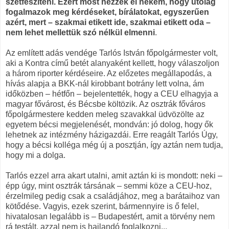
szétfeszíteni. Ezért most nézzék el nekem, hogy utólag
fogalmazok meg kérdéseket, bírálatokat, egyszerűen
azért, mert – szakmai etikett ide, szakmai etikett oda –
nem lehet mellettük szó nélkül elmenni
.
Az említett adás vendége Tarlós István főpolgármester volt,
aki a Kontra című betét alanyaként kellett, hogy válaszoljon
a három riporter kérdéseire. Az előzetes megállapodás, a
hívás alapja a BKK-nál kirobbant botrány lett volna, ám
időközben – hétfőn – bejelentették, hogy a CEU elhagyja a
magyar fővárost, és Bécsbe költözik. Az osztrák főváros
főpolgármestere kedden meleg szavakkal üdvözölte az
egyetem bécsi megjelenését, mondván: jó dolog, hogy ők
lehetnek az intézmény házigazdái. Erre reagált Tarlós Úgy,
hogy a bécsi kolléga még új a posztján, így aztán nem tudja,
hogy mi a dolga.
Tarlós ezzel arra akart utalni, amit aztán ki is mondott: neki –
épp úgy, mint osztrák társának – semmi köze a CEU-hoz,
érzelmileg pedig csak a családjához, meg a barátaihoz van
kötődése. Vagyis, ezek szerint, bármennyire is ő felel,
hivatalosan legalább is – Budapestért, amit a törvény nem
rá testált, azzal nem is hajlandó foglalkozni...