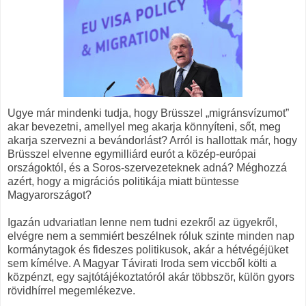
Ugye már mindenki tudja, hogy Brüsszel „migránsvízumot”
akar bevezetni, amellyel meg akarja könnyíteni, sőt, meg
akarja szervezni a bevándorlást? Arról is hallottak már, hogy
Brüsszel elvenne egymilliárd eurót a közép-európai
országoktól, és a Soros-szervezeteknek adná? Méghozzá
azért, hogy a migrációs politikája miatt büntesse
Magyarországot?
Igazán udvariatlan lenne nem tudni ezekről az ügyekről,
elvégre nem a semmiért beszélnek róluk szinte minden nap
kormánytagok és fideszes politikusok, akár a hétvégéjüket
sem kímélve. A Magyar Távirati Iroda sem viccből költi a
közpénzt, egy sajtótájékoztatóról akár többször, külön gyors
rövidhírrel megemlékezve.