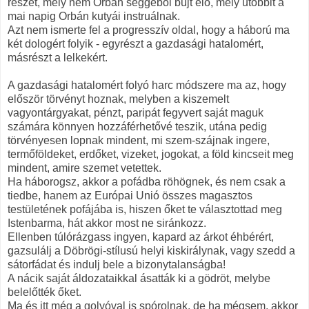
részét, mely nem Orbán seggéből bújt elő, mely utóbbit a
mai napig Orbán kutyái instruálnak.
Azt nem ismerte fel a progresszív oldal, hogy a háború ma
két dologért folyik - egyrészt a gazdasági hatalomért,
másrészt a lelkekért.
A gazdasági hatalomért folyó harc módszere ma az, hogy
először törvényt hoznak, melyben a kiszemelt
vagyontárgyakat, pénzt, paripát fegyvert saját maguk
számára könnyen hozzáférhetővé teszik, utána pedig
törvényesen lopnak mindent, mi szem-szájnak ingere,
termőföldeket, erdőket, vizeket, jogokat, a föld kincseit meg
mindent, amire szemet vetettek.
Ha háborogsz, akkor a pofádba röhögnek, és nem csak a
tiedbe, hanem az Európai Unió összes magasztos
testületének pofájába is, hiszen őket te választottad meg
Istenbarma, hát akkor most ne siránkozz.
Ellenben túlórázgass ingyen, kapard az árkot éhbérért,
gazsulálj a Döbrögi-stílusú helyi kiskirálynak, vagy szedd a
sátorfádat és indulj bele a bizonytalanságba!
A nácik saját áldozataikkal ásatták ki a gödröt, melybe
belelőtték őket.
Ma és itt még a golyóval is spórolnak, de ha mégsem, akkor