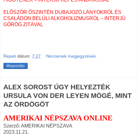
ELŐSZÖR ŐSZINTÉN DUBAJOZÓ LÁNYOKRÓL ÉS
CSALÁDON BELÜLI ALKOHOLIZMUSRÓL
– INTERJÚ
GÖRÖG ZITÁVAL
Repeti
dátum:
7:27
Nincsenek megjegyzések:
Megosztás
ALEX SOROST ÚGY HELYEZTÉK
URSULA VON DER LEYEN MÖGÉ, MINT
AZ ÖRDÖGÖT
AMERIKAI NÉPSZAVA ONLINE
Szerző: AMERIKAI NÉPSZAVA
2023.11.21.