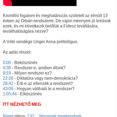
Kismillió fogalom és meghatározás született az elmúlt 13
évben az Orbán-rendszerre. De vajon mennyire jó leírások
ezek, és mi következik belőlük a Fidesz leváltására,
leválthatóságára nézve?
A Vétó vendége Unger Anna politológus.
Az adás részei:
0:00
- Beköszönés
0:38
- Rendszer-e, amiben élünk?
9:19
- Milyen rendszer ez?
22:26
- Diktatúra vagy nem-demokrácia?
28:42
- Érti-e az ellenzék a rendszert?
43:09
- Hogyan váltható le a rendszer?
1:05:44
- Elköszönés
ITT NÉZHETŐ MEG
Repeti
dátum:
7:07
Nincsenek megjegyzések: