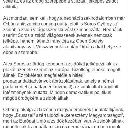
vette át, és az ördög szerepébe a stilizált, jelképes zsidót
állította.
Azt mondani sem kell, hogy a neonáci szakirodalomban már
Orbán antiszemita coming out-ja előtt is Soros György „a”
zsidót, a zsidó világösszeesküvést szimbolizálta. Neonácik
szerint Soros a zsidó világösszeesküvésnek nemcsak
jelképe, hanem látható irányítója az Open Society
alapítványaival. Visszavonulása után Orbán a fiát helyezte
ebbe a szerepbe.
Alex Soros az ördög képében a zsidókat jelképezi, akik a
plakát üzenete szerint az Európai Bizottság elnöke mögött
állnak. Ez tökéletes megfelelője a hitleri
propagandakiadványok ábrázolásának, amely a német
parlamentet (a parlamentarizmust) a zsidók által irányított
intézménynek mutatta. Minden demokratikus politikus
mögött ördögként a zsidók álltak.
Orbán plakátja azt üzeni a magyar emberek tudatalattijának,
hogy „Brüsszel” azért üldözi a „keresztény Magyarországot”,
mert az Európai Unió a zsidók kezében van. A zsidók állnak
mögötte, akik a jogállamiság és demokrácia, emberi jogok