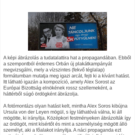
A képi ábrázolás a tudatalattira hat a propagandában. Ebből
a szempontból érdemes Orbán új plakátkampányát
megvizsgálni, mely a vízszintes (fekvő téglalap)
formátumban mutatja meg igazi arcát, fejti ki a kívánt hatást.
Itt látható igazán a kompozíció, amely Alex Sorost az
Európai Bizottság elnökének rossz szellemeként, a
háttérből súgó ördögként ábrázolja.
A fotómontázs olyan hatást kelt, mintha Alex Soros kibújna
Ursula von der Leyen mögül, s így láthatóvá válna, ki áll
mögötte, ki irányítja. Középkori festményeken ábrázolták így
az ördögöt, mint kísértőt és mint a személyiség mögött álló
személyt, aki a főalakot irányítja. A náci propaganda ezt