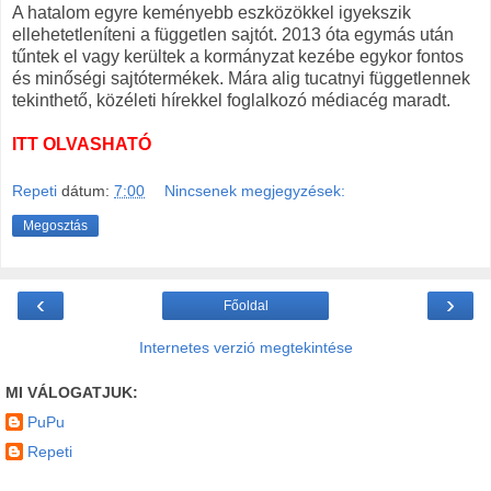
A hatalom egyre keményebb eszközökkel igyekszik
ellehetetleníteni a független sajtót. 2013 óta egymás után
tűntek el vagy kerültek a kormányzat kezébe egykor fontos
és minőségi sajtótermékek. Mára alig tucatnyi függetlennek
tekinthető, közéleti hírekkel foglalkozó médiacég maradt.
ITT OLVASHATÓ
Repeti
dátum:
7:00
Nincsenek megjegyzések:
Megosztás
‹
›
Főoldal
Internetes verzió megtekintése
MI VÁLOGATJUK:
PuPu
Repeti