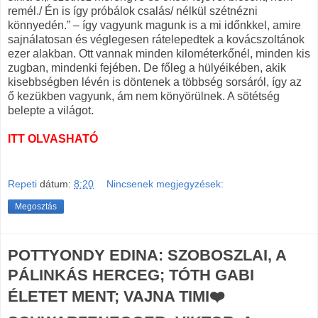
remél./ Én is így próbálok csalás/ nélkül szétnézni
könnyedén.” – így vagyunk magunk is a mi időnkkel, amire
sajnálatosan és véglegesen rátelepedtek a kovácszoltánok
ezer alakban. Ott vannak minden kilométerkőnél, minden kis
zugban, mindenki fejében. De főleg a hülyéikében, akik
kisebbségben lévén is döntenek a többség sorsáról, így az
ő kezükben vagyunk, ám nem könyörülnek. A sötétség
belepte a világot.
ITT OLVASHATÓ
Repeti
dátum:
8:20
Nincsenek megjegyzések:
Megosztás
POTTYONDY EDINA: SZOBOSZLAI, A
PÁLINKÁS HERCEG; TÓTH GABI
ÉLETET MENT; VAJNA TIMI❤️