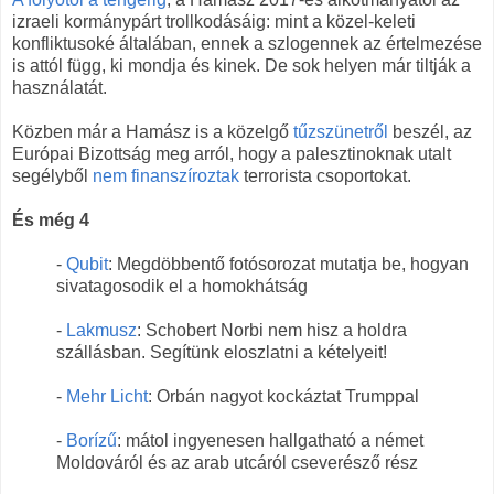
izraeli kormánypárt trollkodásáig: mint a közel-keleti
konfliktusoké általában, ennek a szlogennek az értelmezése
is attól függ, ki mondja és kinek. De sok helyen már tiltják a
használatát.
Közben már a Hamász is a közelgő
tűzszünetről
beszél, az
Európai Bizottság meg arról, hogy a palesztinoknak utalt
segélyből
nem finanszíroztak
terrorista csoportokat.
És még 4
-
Qubit
: Megdöbbentő fotósorozat mutatja be, hogyan
sivatagosodik el a homokhátság
-
Lakmusz
: Schobert Norbi nem hisz a holdra
szállásban. Segítünk eloszlatni a kételyeit!
-
Mehr Licht
: Orbán nagyot kockáztat Trumppal
-
Borízű
: mátol ingyenesen hallgatható a német
Moldováról és az arab utcáról cseverésző rész