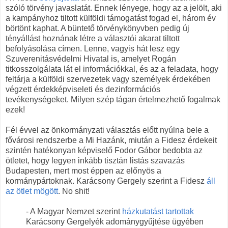
szóló törvény javaslatát. Ennek lényege, hogy az a jelölt, aki
a kampányhoz tiltott külföldi támogatást fogad el, három év
börtönt kaphat. A büntető törvénykönyvben pedig új
tényállást hoznának létre a választói akarat tiltott
befolyásolása címen. Lenne, vagyis hát lesz egy
Szuverenitásvédelmi Hivatal is, amelyet Rogán
titkosszolgálata lát el információkkal, és az a feladata, hogy
feltárja a külföldi szervezetek vagy személyek érdekében
végzett érdekképviseleti és dezinformációs
tevékenységeket. Milyen szép tágan értelmezhető fogalmak
ezek!
Fél évvel az önkormányzati választás előtt nyúlna bele a
fővárosi rendszerbe a Mi Hazánk, miután a Fidesz érdekeit
szintén hatékonyan képviselő Fodor Gábor bedobta az
ötletet, hogy legyen inkább tisztán listás szavazás
Budapesten, mert most éppen az előnyös a
kormánypártoknak. Karácsony Gergely szerint a Fidesz
áll
az ötlet mögött
. No shit!
- A Magyar Nemzet szerint
házkutatást tartottak
Karácsony Gergelyék adománygyűjtése ügyében