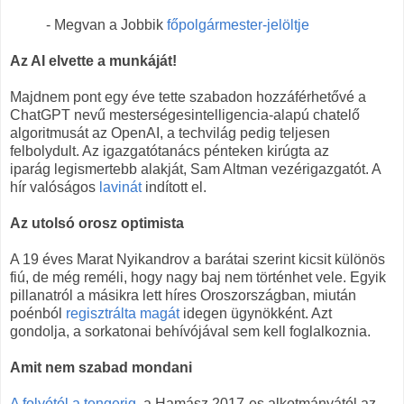
- Megvan a Jobbik
főpolgármester-jelöltje
Az AI elvette a munkáját!
Majdnem pont egy éve tette szabadon hozzáférhetővé a
ChatGPT nevű mesterségesintelligencia-alapú chatelő
algoritmusát az OpenAI, a techvilág pedig teljesen
felbolydult. Az igazgatótanács pénteken kirúgta az
iparág
legismertebb alakját, Sam Altman vezérigazgatót. A
hír valóságos
lavinát
indított el.
Az utolsó orosz optimista
A 19 éves Marat Nyikandrov a barátai szerint kicsit különös
fiú, de még reméli, hogy nagy baj nem történhet vele. Egyik
pillanatról a másikra lett híres Oroszországban, miután
poénból
regisztrálta magát
idegen ügynökként. Azt
gondolja, a sorkatonai behívójával sem kell foglalkoznia.
Amit nem szabad mondani
A folyótól a tengerig
, a Hamász 2017-es alkotmányától az