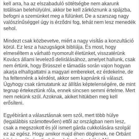
kell arra, ha az elszabaduló sötétségbe nem akarunk
totálisan belehülyülni, akkor be kell zárkóznunk a spájzba,
befogni a szemünket meg a fülünket. De a szarszag nagy
valószínűséggel úgy is érződni fog, tehát nem lesz menedék
sehol.
Mindezt csak közbevetve, miért a nagy visítás a konzultáció
körül. Ez lesz a hazugságok bibliája. És most, hogy
elmeséltem a várható nyomorult életünket, visszatérünk
Kovács állami levelező delirálásához, amelyet hallunk, csak
nem értünk, hogy Brüsszel e támadás során vajon hogyan
akarja elhallgattatni a magyari embereket, ez érdekelne, de
ha feltennénk a kérdést, akkor sem kapnánk rá választ.
Úgyhogy csak rámutatunk az állítás képtelenségére, de mint
tegnap értekeztünk róla, ennek sincsen semmi értelme. Mert
nem nekünk szól. Azoknak, akiket hitükben meg kell
erősíteni.
Egyébiránt a választásnak sem szól, mert több hülye
(legalábbis számottevően) ettől az országban nem lesz,
csak a megszokott és jól ismert gárda cukkolására szolgál
ez az egész. Hogy amikor majd éhen döglenek, ne Orbánt