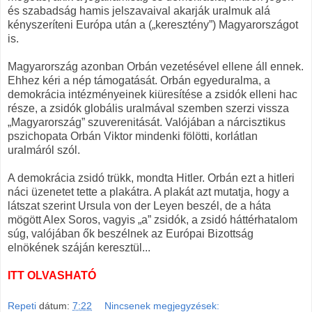
és szabadság hamis jelszavaival akarják uralmuk alá
kényszeríteni Európa után a („keresztény”) Magyarországot
is.
Magyarország azonban Orbán vezetésével ellene áll ennek.
Ehhez kéri a nép támogatását. Orbán egyeduralma, a
demokrácia intézményeinek kiüresítése a zsidók elleni hac
része, a zsidók globális uralmával szemben szerzi vissza
„Magyarország” szuverenitását. Valójában a nárcisztikus
pszichopata Orbán Viktor mindenki fölötti, korlátlan
uralmáról szól.
A demokrácia zsidó trükk, mondta Hitler. Orbán ezt a hitleri
náci üzenetet tette a plakátra. A plakát azt mutatja, hogy a
látszat szerint Ursula von der Leyen beszél, de a háta
mögött Alex Soros, vagyis „a” zsidók, a zsidó háttérhatalom
súg, valójában ők beszélnek az Európai Bizottság
elnökének száján keresztül...
ITT OLVASHATÓ
Repeti
dátum:
7:22
Nincsenek megjegyzések: