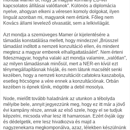
kapcsolatos állításai valótlanok”. Különös a diplomácia
nyelve, ahogyan elkeni a véresen komoly dolgokat, ilyen
linguát azonban mi, magyarok nem értünk. Főleg nem
Kovács állami levelező olvasatát, sem a lelkivilágát.
Azt mondja a szemüveges Mamer úr kijelentésére a
támadás konstatálása mellett, hogy mindezzel „Brüsszel
támadást indított a nemzeti konzultáció ellen, és mindent
megtesz a magyar emberek elhallgattatásáért”. Nem érteni
fideszmagyar, hogyha valaki azt mondja valamire, „valótlan”,
az milyen támadásnak minősül, mert a NER-en kívül ezt
ténymegállapításnak hívják, és nem látunk macsétét senki
kezében, hogy a nemzeti konzultációt cafatokra kaszabolja,
esetleg fröcsögne a vére ennek a konzultációnak. Orbán
kezében is épnek tűnik, mögötte a debil mosolya.
Node, mielőtt tovább haladnánk az utunkon a tébolyda
mélyibe bele, annyit jegyezzünk meg, hogy ez itt már a jövő
évi kampány része, annak az első szele, hogy el se tudjuk
képzelni, micsoda vihar lesz itt hamarosan. Ezért óvják úgy
és dédelgetik, erre lesz hivatkozva és majd a
nagyzenekarra megkomponálva, azaz, lélekben készülnünk