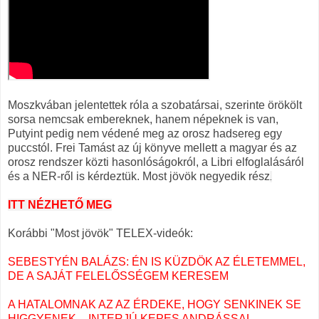
Moszkvában jelentettek róla a szobatársai, szerinte örökölt
sorsa nemcsak embereknek, hanem népeknek is van,
Putyint pedig nem védené meg az orosz hadsereg egy
puccstól. Frei Tamást az új könyve mellett a magyar és az
orosz rendszer közti hasonlóságokról, a Libri elfoglalásáról
és a NER-ről is kérdeztük. Most jövök negyedik rész
.
ITT NÉZHETŐ MEG
Korábbi "Most jövök" TELEX-videók:
SEBESTYÉN BALÁZS: ÉN IS KÜZDÖK AZ ÉLETEMMEL,
DE A SAJÁT FELELŐSSÉGEM KERESEM
A HATALOMNAK AZ AZ ÉRDEKE, HOGY SENKINEK SE
HIGGYENEK – INTERJÚ KEPES ANDRÁSSAL