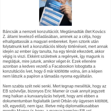
Báncsák a nemzeti konzultációt. Megtámadták őtet Kovács
Z. állami levelező előadásában, aminek az a célja, hogy
elhallgattassák a magyari embereket. Ilyen sztorik után
folytatnunk kell a konzultációs téboly történéseit, mert annak
idején az ember úgy tanulta, ha egy témát elkezdett, akkor
végig is viszi. Ekként születnek a regények, így magunk is
meglátjuk, mire jutunk, amikor véget ér. Ezek ellenére
azonban a kedves vezető a Facabookon lobogtatta a
konzultációs ívet, hogy ő már kitöltötte volna, ám a képen
nem látszik a papíron a támadás nyoma egyáltalán.
Nem szabta szét neki senki. Mert tegnap meséltük, hogy az
EB szóvivője, bizonyos Eric Mamer úr csak annyit jegyzett
meg halkan a kurvaanyázás helyett, hogy ami ebben a
dokumentumban foglaltatik (amit Orbán oly ügyesen kitöltött,
sőt, egyedül), nem igaz. Illetve még diplomatikusabban
mondta Mamer úr, hogy „a magyar kormány EB-vel