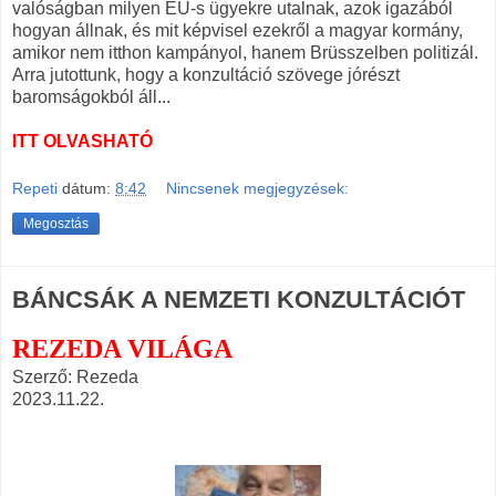
valóságban milyen EU-s ügyekre utalnak, azok igazából
hogyan állnak, és mit képvisel ezekről a magyar kormány,
amikor nem itthon kampányol, hanem Brüsszelben politizál.
Arra jutottunk, hogy a konzultáció szövege jórészt
baromságokból áll...
ITT OLVASHATÓ
Repeti
dátum:
8:42
Nincsenek megjegyzések:
Megosztás
BÁNCSÁK A NEMZETI KONZULTÁCIÓT
REZEDA VILÁGA
Szerző: Rezeda
2023.11.22.