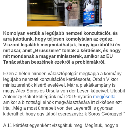
Komolyan vettük a legújabb nemzeti konzultációt, és
arra jutottunk, hogy teljesen komolytalan az egész.
Viszont legalább megmutathatjuk, hogy igazából ki és
mit akar, amit „Brüsszelre” tolnak a kérdések, és hogy
mit mondanak a magyar miniszterek, amikor az EU
Tanácsában beszélnek ezekről a problémákról.
Ezen a héten minden választópolgár megkapja a kormány
legújabb nemzeti konzultációs kérdéssorát, Orbán Viktor
miniszterelnök kísérőlevelével. Már a plakátkampány is
megy, Alex Soros és Ursula von der Leyen képeivel. Utóbbit
Ablonczy Bálint kollégánk már 2019 nyarán
megjósolta
,
amikor a bizottsági elnök megválasztására írt cikkében ezt
írta: „Még a most ünnepelt von der Leyenről is gyorsan
kiderülhet, hogy egy tálból cseresznyézik Soros Györggyel.”
A 11 kérdést egyenként vizsgáltuk meg. Megírtuk, hogy a