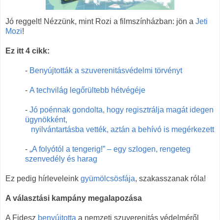
Jó reggelt! Nézzünk, mint Rozi a filmszínházban: jön a
Jeti
Mozi
!
Ez itt 4 cikk:
-
Benyújtották a szuverenitásvédelmi törvényt
-
A techvilág legőrültebb hétvégéje
-
Jó poénnak gondolta, hogy regisztrálja magát idegen
ügynökként,
nyilvántartásba vették, aztán a behívó is megérkezett
-
„A folyótól a tengerig!” – egy szlogen, rengeteg
szenvedély és harag
Ez pedig hírleveleink
gyümölcsösfája
, szakasszanak róla!
A választási kampány megalapozása
A Fidesz
benyújtotta
a nemzeti szuverenitás védelméről