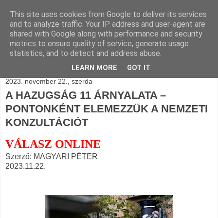
This site uses cookies from Google to deliver its services
BLOGÁSZAT, napi
and to analyze traffic. Your IP address and user-agent are
shared with Google along with performance and security
blogjava
metrics to ensure quality of service, generate usage
statistics, and to detect and address abuse.
LEARN MORE
GOT IT
2023. november 22., szerda
A HAZUGSÁG 11 ÁRNYALATA –
PONTONKÉNT ELEMEZZÜK A NEMZETI
KONZULTÁCIÓT
VÁLASZ ONLINE
Szerző: MAGYARI PÉTER
2023.11.22.