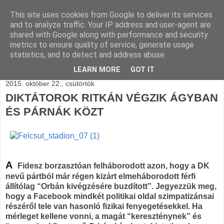
This site uses cookies from Google to deliver its services
BLOGÁSZAT, napi
and to analyze traffic. Your IP address and user-agent are
shared with Google along with performance and security
blogjava
metrics to ensure quality of service, generate usage
statistics, and to detect and address abuse.
LEARN MORE
GOT IT
2015. október 22., csütörtök
DIKTÁTOROK RITKÁN VÉGZIK ÁGYBAN
ÉS PÁRNÁK KÖZT
A
Fidesz borzasztóan felháborodott azon, hogy a DK
nevű pártból már régen kizárt elmeháborodott férfi
állítólag “Orbán kivégzésére buzdított”. Jegyezzük meg,
hogy a Facebook mindkét politikai oldal szimpatizánsai
részéről tele van hasonló fizikai fenyegetésekkel. Ha
mérleget kellene vonni, a magát “kereszténynek” és