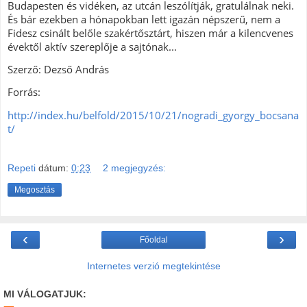
Budapesten és vidéken, az utcán leszólítják, gratulálnak neki.
És bár ezekben a hónapokban lett igazán népszerű, nem a
Fidesz csinált belőle szakértősztárt, hiszen már a kilencvenes
évektől aktív szereplője a sajtónak.
..
Szerző: Dezső András
Forrás:
http://index.hu/belfold/2015/10/21/nogradi_gyorgy_bocsana
t/
Repeti
dátum:
0:23
2 megjegyzés:
Megosztás
‹
›
Főoldal
Internetes verzió megtekintése
MI VÁLOGATJUK: