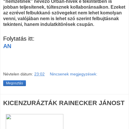
“nemzetinek” nevező Orbán-hívek e tekintetben is
jobban teljesítenek, túltesznek kollaboránsaikon. Ezeket
az ezrével felbukkanó szövegeket nem lehet komolyan
venni, valójában nem is lehet szó szerint felbujtásnak
tekinteni, hanem indulatkitörések csupán.
Folytatás itt:
AN
Névtelen
dátum:
23:02
Nincsenek megjegyzések:
Megosztás
KICENZURÁZTÁK RAINECKER JÁNOST