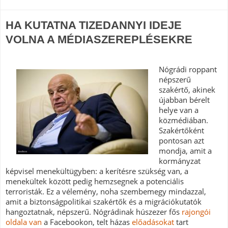
HA KUTATNA TIZEDANNYI IDEJE
VOLNA A MÉDIASZEREPLÉSEKRE
Nógrádi roppant
népszerű
szakértő, akinek
újabban bérelt
helye van a
közmédiában.
Szakértőként
pontosan azt
mondja, amit a
kormányzat
képvisel menekültügyben: a kerítésre szükség van, a
menekültek között pedig hemzsegnek a potenciális
terroristák. Ez a vélemény, noha szembemegy mindazzal,
amit a biztonságpolitikai szakértők és a migrációkutatók
hangoztatnak, népszerű. Nógrádinak húszezer fős
rajongói
oldala van
a Facebookon, telt házas
előadásokat
tart