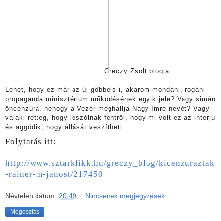
Gréczy Zsolt blogja
Lehet, hogy ez már az új göbbels-i, akarom mondani, rogáni
propaganda minisztérium működésének egyik jele? Vagy simán
öncenzúra, nehogy a Vezér meghallja Nagy Imre nevét? Vagy
valaki retteg, hogy leszólnak fentről, hogy mi volt ez az interjú
és aggódik, hogy állását veszítheti
Folytatás itt:
http://www.sztarklikk.hu/greczy_blog/kicenzuraztak
-rainer-m-janost/217450
Névtelen
dátum:
20:49
Nincsenek megjegyzések:
Megosztás