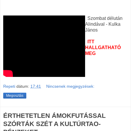
Szombat délután
Alindával - Kulka
János
ITT
HALLGATHATÓ
MEG
Repeti
dátum:
17:41
Nincsenek megjegyzések:
Megosztás
ÉRTHETETLEN ÁMOKFUTÁSSAL
SZÓRTÁK SZÉT A KULTÚRTAO-