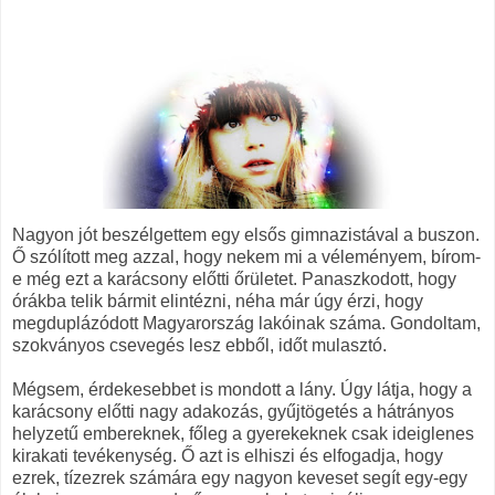
Nagyon jót beszélgettem egy elsős gimnazistával a buszon.
Ő szólított meg azzal, hogy nekem mi a véleményem, bírom-
e még ezt a karácsony előtti őrületet. Panaszkodott, hogy
órákba telik bármit elintézni, néha már úgy érzi, hogy
megduplázódott Magyarország lakóinak száma. Gondoltam,
szokványos csevegés lesz ebből, időt mulasztó.
Mégsem, érdekesebbet is mondott a lány. Úgy látja, hogy a
karácsony előtti nagy adakozás, gyűjtögetés a hátrányos
helyzetű embereknek, főleg a gyerekeknek csak ideiglenes
kirakati tevékenység. Ő azt is elhiszi és elfogadja, hogy
ezrek, tízezrek számára egy nagyon keveset segít egy-egy