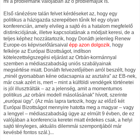
mi a problémánk valójában az ő problémájuk is.
Első ránézésre talán felvet kérdéseket az, hogy egy
politikus a házigazda szerepében tűnik fel egy olyan
konferencián, amely elvileg a sajtó és a hatalom megfelelő
distinkciójának, illetve kapcsolatának a módjait keresi, de a
teljes képhez hozzátartozik, hogy Donáth jelenleg Renew
Europe-os képviselőtársaival
épp azon dolgozik
,
hogy
felkérje az Európai Bizottságot, indítson
kötelezettségszegési eljárást az Orbán-kormánnyal
szemben a médiaszabadság uniós szabályainak
megsértése miatt. Donáth felvezetőjében arról beszélt, hogy
„minél gyorsabban kéne odacsapnia az asztalra” az EB-nek,
már csak azért is, mert – mint a külföldi vendégek történetei
is jól illusztrálták – az a jelenség, amit a momentumos
politikus „az orbáni modell másolásának” hívott, szerinte
„európai ügy”. (Az más lapra tartozik, hogy az előző két
Európai Bizottságot mennyire hatotta meg a magyar – vagy
a lengyel – médiaszabadság ügye az elmúlt 9 évben, de ez
valójában a konferencia keretei miatt érdekes csak, a helyi
sajtó tényleges, aktuális dilemmái szempontjából már
kevésbé fontos szál.)...