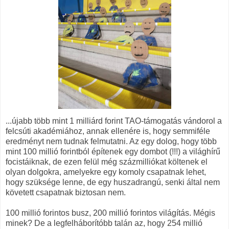
...újabb több mint 1 milliárd forint TAO-támogatás vándorol a
felcsúti akadémiához, annak ellenére is, hogy semmiféle
eredményt nem tudnak felmutatni. Az egy dolog, hogy több
mint 100 millió forintból építenek egy dombot (!!!) a világhírű
focistáiknak, de ezen felül még százmilliókat költenek el
olyan dolgokra, amelyekre egy komoly csapatnak lehet,
hogy szüksége lenne, de egy huszadrangú, senki által nem
követett csapatnak biztosan nem.
100 millió forintos busz, 200 millió forintos világítás. Mégis
minek? De a legfelháborítóbb talán az, hogy 254 millió