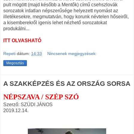
pult mögött (majd később a Mentők) című csehszlovák
sorozatok irdatlan népszerűsége helyezett nyomást az
illetékesekre, megmutatván, hogy korunk névtelen hőseiről,
a kisemberekről igenis lehet nézhető sorozatokat
produkálni...
ITT OLVASHATÓ
Repeti
dátum:
14:33
Nincsenek megjegyzések:
Megosztás
A SZAKKÉPZÉS ÉS AZ ORSZÁG SORSA
NÉPSZAVA / SZÉP SZÓ
Szerző: SZÜDI JÁNOS
2019.12.14.