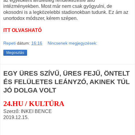
az egyébként területileg rendelkezésre álló
intézményekben. Most már nem csak gyógyulni, de
okosodni is a legközelebbi stadionokban tudunk. Ez ám az
unortodox módszer, kérem szépen.
ITT OLVASHATÓ
Repeti
dátum:
16:16
Nincsenek megjegyzések:
Megosztás
EGY ÜRES SZÍVŰ, ÜRES FEJŰ, ÖNTELT
ÉS FELÜLETES LEÁNYZÓ, AKINEK TÚL
JÓ DOLGA VOLT
24.HU / KULTÚRA
Szerző: INKEI BENCE
2019.12.15.