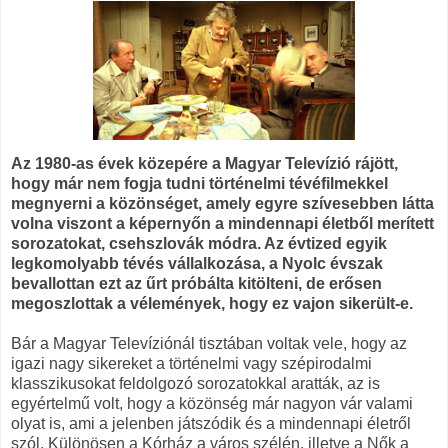
Az 1980-as évek közepére a Magyar Televízió rájött,
hogy már nem fogja tudni történelmi tévéfilmekkel
megnyerni a közönséget, amely egyre szívesebben látta
volna viszont a képernyőn a mindennapi életből merített
sorozatokat, csehszlovák módra. Az évtized egyik
legkomolyabb tévés vállalkozása, a Nyolc évszak
bevallottan ezt az űrt próbálta kitölteni, de erősen
megoszlottak a vélemények, hogy ez vajon sikerült-e.
Bár a Magyar Televíziónál tisztában voltak vele, hogy az
igazi nagy sikereket a történelmi vagy szépirodalmi
klasszikusokat feldolgozó sorozatokkal aratták, az is
egyértelmű volt, hogy a közönség már nagyon vár valami
olyat is, ami a jelenben játszódik és a mindennapi életről
szól. Különösen a Kórház a város szélén, illetve a Nők a