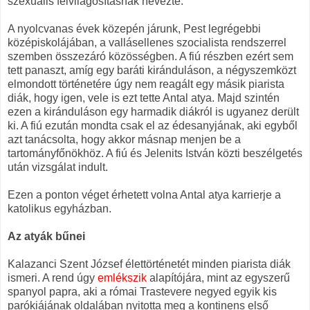
szexuális felvilágosításnak nevezte.
A nyolcvanas évek közepén járunk, Pest legrégebbi
középiskolájában, a vallásellenes szocialista rendszerrel
szemben összezáró közösségben. A fiú részben ezért sem
tett panaszt, amíg egy baráti kiránduláson, a négyszemközt
elmondott történetére úgy nem reagált egy másik piarista
diák, hogy igen, vele is ezt tette Antal atya. Majd szintén
ezen a kiránduláson egy harmadik diákról is ugyanez derült
ki. A fiú ezután mondta csak el az édesanyjának, aki egyből
azt tanácsolta, hogy akkor másnap menjen be a
tartományfőnökhöz. A fiú és Jelenits István közti beszélgetés
után vizsgálat indult.
Ezen a ponton véget érhetett volna Antal atya karrierje a
katolikus egyházban.
Az atyák bűnei
Kalazanci Szent József élettörténetét minden piarista diák
ismeri. A rend úgy
emlékszik
alapítójára, mint az egyszerű
spanyol papra, aki a római Trastevere negyed egyik kis
parókiájának oldalában nyitotta meg a kontinens első