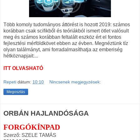
Több komoly tudományos áttörést is hozott 2019: számos
korábban csak scifikből és teóriákból ismert ötlet valósult
meg és számos korábban feltalált eszköz ért el fontos
fejlesztési mérföldkövet ebben az évben. Megnéztünk tíz
olyan találmányt, ami forradalmasíthatja az emberiség
hétköznapjait:...
ITT OLVASHATÓ
Repeti
dátum:
10:10
Nincsenek megjegyzések:
Megosztás
ORBÁN HAJLANDÓSÁGA
FORGÓKÍNPAD
Szerző: SZELE TAMÁS