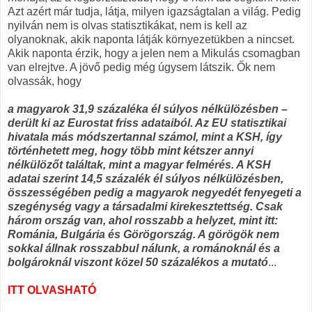
Azt azért már tudja, látja, milyen igazságtalan a világ. Pedig
nyilván nem is olvas statisztikákat, nem is kell az
olyanoknak, akik naponta látják környezetükben a nincset.
Akik naponta érzik, hogy a jelen nem a Mikulás csomagban
van elrejtve. A jövő pedig még úgysem látszik. Ők nem
olvassák, hogy
a magyarok 31,9 százaléka él súlyos nélkülözésben –
derült ki az Eurostat friss adataiból. Az EU statisztikai
hivatala más módszertannal számol, mint a KSH, így
történhetett meg, hogy több mint kétszer annyi
nélkülözőt találtak, mint a magyar felmérés. A KSH
adatai szerint 14,5 százalék él súlyos nélkülözésben,
összességében pedig a magyarok negyedét fenyegeti a
szegénység vagy a társadalmi kirekesztettség. Csak
három ország van, ahol rosszabb a helyzet, mint itt:
Románia, Bulgária és Görögország. A görögök nem
sokkal állnak rosszabbul nálunk, a románoknál és a
bolgároknál viszont közel 50 százalékos a mutató
...
ITT OLVASHATÓ