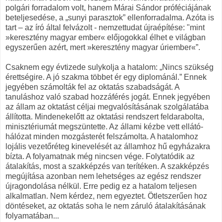
polgári forradalom volt, hanem Márai Sándor próféciájának
beteljesedése, a „sunyi parasztok” ellenforradalma. Azóta is
tart – az író által felvázolt - nemzettudat újraépítése: "mint
»keresztény magyar ember« előjogokkal élhet e világban
egyszerűen azért, mert »keresztény magyar úriember«”.
Csaknem egy évtizede sulykolja a hatalom: „Nincs szükség
érettségire. A jó szakma többet ér egy diplománál.” Ennek
jegyében számolták fel az oktatás szabadságát. A
tanuláshoz való szabad hozzáférés jogát. Ennek jegyében
az állam az oktatást céljai megvalósításának szolgálatába
állította. Mindenekelőtt az oktatási rendszert feldarabolta,
minisztériumát megszüntette. Az állami kézbe vett ellátó-
hálózat minden mozgásterét felszámolta. A hatalomhoz
lojális vezetőréteg kinevelését az államhoz hű egyházakra
bízta. A folyamatnak még nincsen vége. Folytatódik az
átalakítás, most a szakképzés van terítéken. A szakképzés
megújítása azonban nem lehetséges az egész rendszer
újragondolása nélkül. Erre pedig ez a hatalom teljesen
alkalmatlan. Nem kérdez, nem egyeztet. Ötletszerűen hoz
döntéseket, az oktatás soha le nem záruló átalakításának
folyamatában...