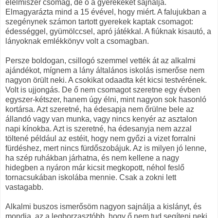
élelmiszer csomag, de ő a gyerekeket sajnálja.
Elmagyarázta mind a 15 évével, hogy miért. A falujukban a
szegénynek számon tartott gyerekek kaptak csomagot:
édességgel, gyümölccsel, apró játékkal. A fiúknak kisautó, a
lányoknak emlékkönyv volt a csomagban.
Persze boldogan, csillogó szemmel vették át az alkalmi
ajándékot, mígnem a lány általános iskolás ismerőse nem
nagyon örült neki. A csokikat odaadta két kicsi testvérének.
Volt is ujjongás. De ő nem csomagot szeretne egy évben
egyszer-kétszer, hanem úgy élni, mint nagyon sok hasonló
kortársa. Azt szeretné, ha édesapja nem őrülne bele az
állandó vagy van munka, vagy nincs kenyér az asztalon
napi kínokba. Azt is szeretné, ha édesanyja nem azzal
töltené például az estéit, hogy nem győzi a vizet forralni
fürdéshez, mert nincs fürdőszobájuk. Az is milyen jó lenne,
ha szép ruhákban járhatna, és nem kellene a nagy
hidegben a nyáron már kicsit megkopott, néhol feslő
tornacsukában iskolába mennie. Csak a zokni lett
vastagabb.
Alkalmi buszos ismerősöm nagyon sajnálja a kislányt, és
mondja, az a legborzasztóbb, hogy ő nem tud segíteni neki.