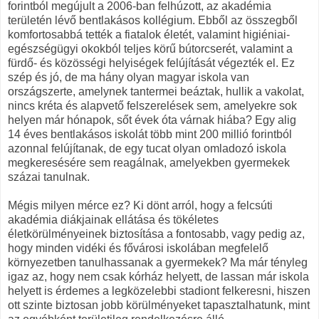
forintból megújult a 2006-ban felhúzott, az akadémia
területén lévő bentlakásos kollégium. Ebből az összegből
komfortosabbá tették a fiatalok életét, valamint higiéniai-
egészségügyi okokból teljes körű bútorcserét, valamint a
fürdő- és közösségi helyiségek felújítását végezték el. Ez
szép és jó, de ma hány olyan magyar iskola van
országszerte, amelynek tantermei beáztak, hullik a vakolat,
nincs kréta és alapvető felszerelések sem, amelyekre sok
helyen már hónapok, sőt évek óta várnak hiába? Egy alig
14 éves bentlakásos iskolát több mint 200 millió forintból
azonnal felújítanak, de egy tucat olyan omladozó iskola
megkeresésére sem reagálnak, amelyekben gyermekek
százai tanulnak.
Mégis milyen mérce ez? Ki dönt arról, hogy a felcsúti
akadémia diákjainak ellátása és tökéletes
életkörülményeinek biztosítása a fontosabb, vagy pedig az,
hogy minden vidéki és fővárosi iskolában megfelelő
környezetben tanulhassanak a gyermekek? Ma már tényleg
igaz az, hogy nem csak kórház helyett, de lassan már iskola
helyett is érdemes a legközelebbi stadiont felkeresni, hiszen
ott szinte biztosan jobb körülményeket tapasztalhatunk, mint