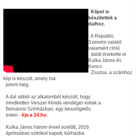
Klipet is
készítettek a
dalhoz.
A Republic
Szeretni valakit
valamiért című
dalát énekelte el
Kulka János és
Koncz
Zsuzsa, a számhoz
klip is készült, amely ma
jelent meg.
A dal abból az alkalomból készült, hogy
mindketten Veiszer Alinda vendégei voltak a
Belvárosi Színházban, egy beszélgetős
esten -
írja a 24.hu
.
Kulka János három évvel ezelőtt, 2016
áprilisában sztrókot kapott, kórházba