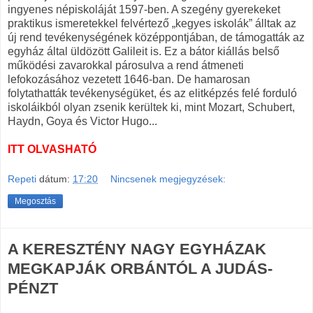
ingyenes népiskoláját 1597-ben. A szegény gyerekeket
praktikus ismeretekkel felvértező „kegyes iskolák” álltak az
új rend tevékenységének középpontjában, de támogatták az
egyház által üldözött Galileit is. Ez a bátor kiállás belső
működési zavarokkal párosulva a rend átmeneti
lefokozásához vezetett 1646-ban. De hamarosan
folytathatták tevékenységüket, és az elitképzés felé forduló
iskoláikból olyan zsenik kerültek ki, mint Mozart, Schubert,
Haydn, Goya és Victor Hugo...
ITT OLVASHATÓ
Repeti
dátum:
17:20
Nincsenek megjegyzések:
Megosztás
A KERESZTÉNY NAGY EGYHÁZAK
MEGKAPJÁK ORBÁNTÓL A JUDÁS-
PÉNZT