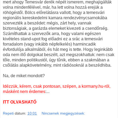
mert ahogy Temesvár derék népét ismerem, meghajigálták
volna mindenfélével, már, ha lett volna hozzá erejük a
röhögéstől. Bölcs előrelátásra vallott, hogy a temesvári
regionális kereskedelmi kamara rendezvénycsarnokába
szervezték a beszédet: mégis, zárt hely, vannak
biztonságiak, a garázda elemeket kivezeti a csendőrség.
Számíthattak a szervezők arra, hogy valami egészen
kivételes stand-upot fog előadni ez a srác a temesvári
forradalom (vagy inkább népfelkelés) harmincadik
évfordulója alkalmából, és hát meg is tette. Hogy leginkább
oda nem illő dolgokat beszélt, azt megszokhattuk: nem csak
tőle, minden politikustól, úgy tűnik, ebben a szakmában a
csőlátás alapkövetelmény, mint rádiósoknál a beszédhiba.
Na, de miket mondott?
Idézzük, kérem, csak pontosan, szépen, a kormany.hu-ról,
másként nem érdemes
:...
ITT OLVASHATÓ
Repeti
dátum:
10:01
Nincsenek megjegyzések: