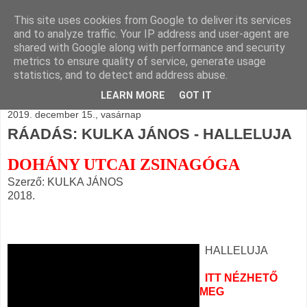
This site uses cookies from Google to deliver its services
BLOGÁSZAT, napi
and to analyze traffic. Your IP address and user-agent are
shared with Google along with performance and security
blogjava
metrics to ensure quality of service, generate usage
statistics, and to detect and address abuse.
LEARN MORE
GOT IT
2019. december 15., vasárnap
RÁADÁS: KULKA JÁNOS - HALLELUJA
DOHÁNY UTCAI ZSINAGÓGA
Szerző: KULKA JÁNOS
2018.
HALLELUJA
ITT NÉZHETŐ
MEG