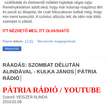
szállították és életmentő műtétet hajtottak végre rajta.
Reménykedésre adott okot, hogy már másnap magához tért
és javult az állapota, de csak fokozatosan tudtuk meg, hogy
min ment keresztül. A színész afáziás lett, de idén már több
szerepet is vállalt.
ITT NÉZHETŐ MEG, ITT OLVASHATÓ
Repeti
dátum:
17:41
Nincsenek megjegyzések:
Megosztás
RÁADÁS: SZOMBAT DÉLUTÁN
ALINDÁVAL - KULKA JÁNOS│PÁTRIA
RÁDIÓ│
PÁTRIA RÁDIÓ / YOUTUBE
Szerző: VEISZER ALINDA
2019.02.09.