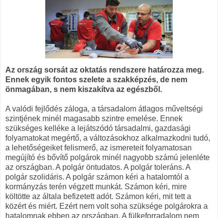
Az ország sorsát az oktatás rendszere határozza meg.
Ennek egyik fontos szelete a szakképzés, de nem
önmagában, s nem kiszakítva az egészből.
A valódi fejlődés záloga, a társadalom átlagos műveltségi
szintjének minél magasabb szintre emelése. Ennek
szükséges kelléke a lejátszódó társadalmi, gazdasági
folyamatokat megértő, a változásokhoz alkalmazkodni tudó,
a lehetőségeiket felismerő, az ismereteit folyamatosan
megújító és bővítő polgárok minél nagyobb számú jelenléte
az országban. A polgár öntudatos. A polgár toleráns. A
polgár szolidáris. A polgár számon kéri a hatalomtól a
kormányzás terén végzett munkát. Számon kéri, mire
költötte az általa befizetett adót. Számon kéri, mit tett a
közért és miért. Ezért nem volt soha szüksége polgárokra a
hatalomnak ebben az országban. A fülkeforradalom nem