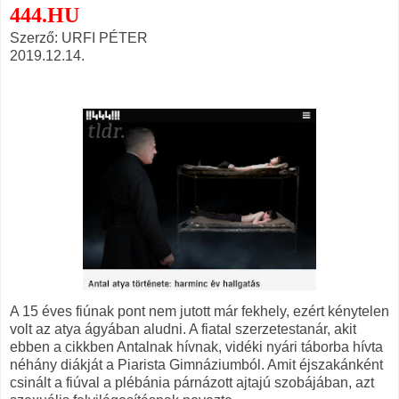
444.HU
Szerző: URFI PÉTER
2019.12.14.
A 15 éves fiúnak pont nem jutott már fekhely, ezért kénytelen
volt az atya ágyában aludni. A fiatal szerzetestanár, akit
ebben a cikkben Antalnak hívnak, vidéki nyári táborba hívta
néhány diákját a Piarista Gimnáziumból. Amit éjszakánként
csinált a fiúval a plébánia párnázott ajtajú szobájában, azt