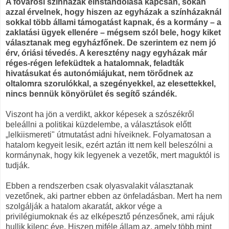
A fővárosi színházak einstandolása kapcsán, sokan
azzal érvelnek, hogy hiszen az egyházak a színházaknál
sokkal több állami támogatást kapnak, és a kormány – a
zaklatási ügyek ellenére – mégsem szól bele, hogy kiket
választanak meg egyházfőnek. De szerintem ez nem jó
érv, óriási tévedés. A keresztény nagy egyházak már
réges-régen lefeküdtek a hatalomnak, feladták
hivatásukat és autonómiájukat, nem törődnek az
oltalomra szorulókkal, a szegényekkel, az elesettekkel,
nincs bennük könyörület és segítő szándék.
Viszont ha jön a verdikt, akkor képesek a szószékről
beleállni a politikai küzdelembe, a választások előtt
„lelkiismereti" útmutatást adni híveiknek. Folyamatosan a
hatalom kegyeit lesik, ezért aztán itt nem kell beleszólni a
kormánynak, hogy kik legyenek a vezetők, mert maguktól is
tudják.
Ebben a rendszerben csak olyasvalakit választanak
vezetőnek, aki partner ebben az önfeladásban. Mert ha nem
szolgálják a hatalom akaratát, akkor vége a
privilégiumoknak és az elképesztő pénzesőnek, ami rájuk
hullik kilenc éve. Hiszen miféle állam az, amely több mint