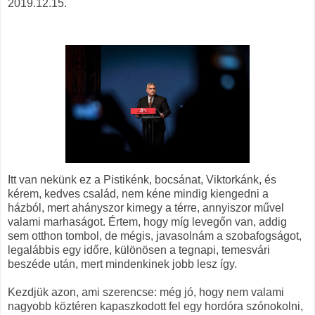
2019.12.15.
Itt van nekünk ez a Pistikénk, bocsánat, Viktorkánk, és
kérem, kedves család, nem kéne mindig kiengedni a
házból, mert ahányszor kimegy a térre, annyiszor művel
valami marhaságot. Értem, hogy míg levegőn van, addig
sem otthon tombol, de mégis, javasolnám a szobafogságot,
legalábbis egy időre, különösen a tegnapi, temesvári
beszéde után, mert mindenkinek jobb lesz így.
Kezdjük azon, ami szerencse: még jó, hogy nem valami
nagyobb köztéren kapaszkodott fel egy hordóra szónokolni,