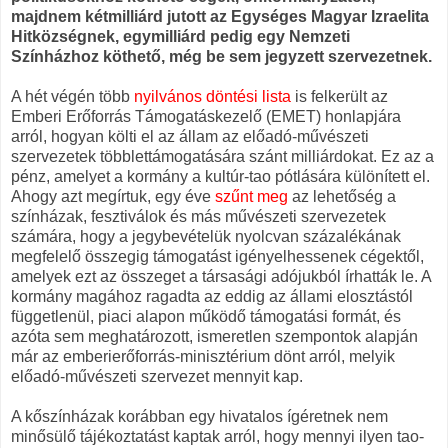
majdnem kétmilliárd jutott az Egységes Magyar Izraelita
Hitközségnek, egymilliárd pedig egy Nemzeti
Színházhoz köthető, még be sem jegyzett szervezetnek.
A hét végén több
nyilvános döntési lista
is felkerült az
Emberi Erőforrás Támogatáskezelő (EMET) honlapjára
arról, hogyan költi el az állam az előadó-művészeti
szervezetek többlettámogatására szánt milliárdokat. Ez az a
pénz, amelyet a kormány a kultúr-tao pótlására különített el.
Ahogy azt megírtuk, egy éve
szűnt meg
az lehetőség a
színházak, fesztiválok és más művészeti szervezetek
számára, hogy a jegybevételük nyolcvan százalékának
megfelelő összegig támogatást igényelhessenek cégektől,
amelyek ezt az összeget a társasági adójukból írhatták le. A
kormány magához ragadta az eddig az állami elosztástól
függetlenül, piaci alapon működő támogatási formát, és
azóta sem meghatározott, ismeretlen szempontok alapján
már az emberierőforrás-minisztérium dönt arról, melyik
előadó-művészeti szervezet mennyit kap.
A kőszínházak korábban egy hivatalos ígéretnek nem
minősülő tájékoztatást kaptak arról, hogy mennyi ilyen tao-