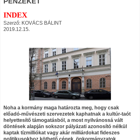
PÉNZEKET
INDEX
Szerző: KOVÁCS BÁLINT
2019.12.15.
Noha a kormány maga határozta meg, hogy csak
előadó-művészeti szervezetek kaphatnak a kultúr-taót
helyettesítő támogatásból, a most nyilvánossá vált
döntések alapján sokszor pályázati azonosító nélkül
kaptak tízmilliókat vagy akár milliárdokat fideszes
politikusokhoz köthető cégek, önkormányzatok,