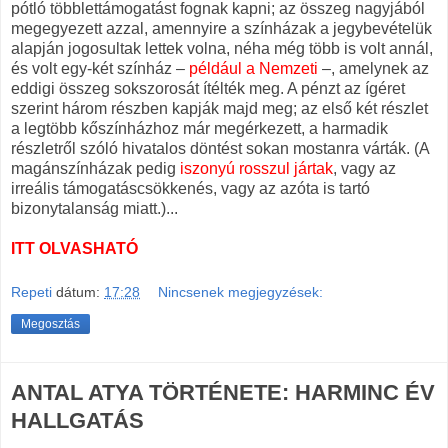
pótló többlettámogatást fognak kapni; az összeg nagyjából
megegyezett azzal, amennyire a színházak a jegybevételük
alapján jogosultak lettek volna, néha még több is volt annál,
és volt egy-két színház –
például a Nemzeti
–, amelynek az
eddigi összeg sokszorosát ítélték meg. A pénzt az ígéret
szerint három részben kapják majd meg; az első két részlet
a legtöbb kőszínházhoz már megérkezett, a harmadik
részletről szóló hivatalos döntést sokan mostanra várták. (A
magánszínházak pedig
iszonyú rosszul jártak
, vagy az
irreális támogatáscsökkenés, vagy az azóta is tartó
bizonytalanság miatt.)...
ITT OLVASHATÓ
Repeti
dátum:
17:28
Nincsenek megjegyzések:
Megosztás
ANTAL ATYA TÖRTÉNETE: HARMINC ÉV
HALLGATÁS