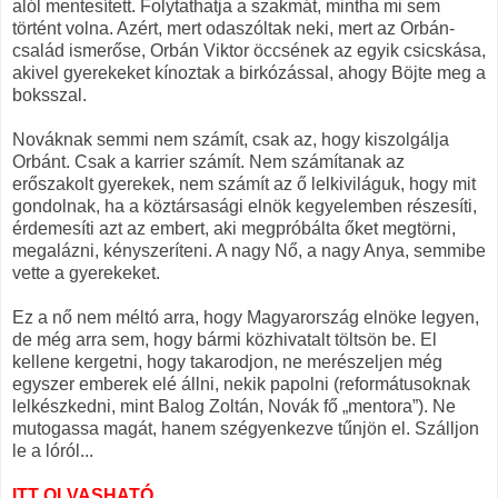
alól mentesített. Folytathatja a szakmát, mintha mi sem
történt volna. Azért, mert odaszóltak neki, mert az Orbán-
család ismerőse, Orbán Viktor öccsének az egyik csicskása,
akivel gyerekeket kínoztak a birkózással, ahogy Böjte meg a
boksszal.
Nováknak semmi nem számít, csak az, hogy kiszolgálja
Orbánt. Csak a karrier számít. Nem számítanak az
erőszakolt gyerekek, nem számít az ő lelkiviláguk, hogy mit
gondolnak, ha a köztársasági elnök kegyelemben részesíti,
érdemesíti azt az embert, aki megpróbálta őket megtörni,
megalázni, kényszeríteni. A nagy Nő, a nagy Anya, semmibe
vette a gyerekeket.
Ez a nő nem méltó arra, hogy Magyarország elnöke legyen,
de még arra sem, hogy bármi közhivatalt töltsön be. El
kellene kergetni, hogy takarodjon, ne merészeljen még
egyszer emberek elé állni, nekik papolni (reformátusoknak
lelkészkedni, mint Balog Zoltán, Novák fő „mentora”). Ne
mutogassa magát, hanem szégyenkezve tűnjön el. Szálljon
le a lóról...
ITT OLVASHATÓ