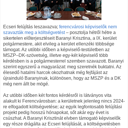
Ecseri felújítás leszavazva;
ferencvárosi képviselők nem
szavazták meg a költségvetést
– posztolja hétről hétre a
sikertelen előterjesztéseit Baranyi Krisztina, a IX. kerület
polgármestere, akit elvileg a kerület ellenzéki többsége
támogat. Az utóbbi időben a képviselő-testületben az
MSZP–DK-szövetség, illetve egy-két képviselő több
kérdésben is a polgármesterrel szemben szavazott. Baranyi
szerint egyszerű a magyarázat: meg szeretnék buktatni. Az
élesedő hatalmi harcok okozhatnak még fejfájást az
újrainduló Baranyinak, különösen, hogy az MSZP és a DK
még nem állt be mögé.
Az utóbbi időben két fontos kérdésről is látványos vita
alakult ki Ferencvárosban: a kerületnek jelenleg nincs 2024-
re elfogadott költségvetése; az egyik legfontosabb felújítási
projekt pedig hosszú hónapokat, sőt akár egy évet is
csúszhat. A Baranyi Krisztinát elvben támogató képviselők
egy része drágálta az Ecseri felújítását, a költségvetésben