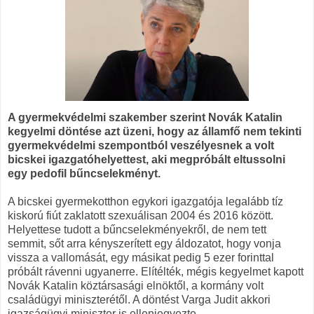
A gyermekvédelmi szakember szerint Novák Katalin
kegyelmi döntése azt üzeni, hogy az államfő nem tekinti
gyermekvédelmi szempontból veszélyesnek a volt
bicskei igazgatóhelyettest, aki megpróbált eltussolni
egy pedofil bűncselekményt.
A bicskei gyermekotthon egykori igazgatója legalább tíz
kiskorú fiút zaklatott szexuálisan 2004 és 2016 között.
Helyettese tudott a bűncselekményekről, de nem tett
semmit, sőt arra kényszerített egy áldozatot, hogy vonja
vissza a vallomását, egy másikat pedig 5 ezer forinttal
próbált rávenni ugyanerre. Elítélték, mégis kegyelmet kapott
Novák Katalin köztársasági elnöktől, a kormány volt
családügyi miniszterétől. A döntést Varga Judit akkori
igazságügyi miniszter is ellenjegyezte.