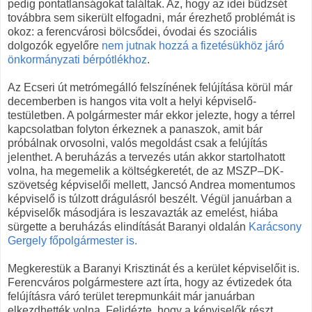
pedig pontatlanságokat találtak. Az, hogy az idei büdzsét
továbbra sem sikerült elfogadni, már érezhető problémát is
okoz: a ferencvárosi bölcsődei, óvodai és szociális
dolgozók egyelőre
nem jutnak hozzá a fizetésükhöz járó
önkormányzati bérpótlékhoz
.
Az Ecseri út metrómegálló felszínének felújítása körül már
decemberben is hangos vita volt a helyi képviselő-
testületben. A polgármester már ekkor jelezte, hogy a térrel
kapcsolatban folyton érkeznek a panaszok, amit bár
próbálnak orvosolni, valós megoldást csak a felújítás
jelenthet. A beruházás a tervezés után akkor startolhatott
volna, ha megemelik a költségkeretét, de az MSZP–DK-
szövetség képviselői mellett, Jancsó Andrea momentumos
képviselő is túlzott drágulásról beszélt. Végül januárban a
képviselők másodjára is leszavazták az emelést, hiába
sürgette a beruházás elindítását Baranyi oldalán
Karácsony
Gergely főpolgármester is.
Megkerestük a Baranyi Krisztinát és a kerület képviselőit is.
Ferencváros polgármestere azt írta, hogy az évtizedek óta
felújításra váró terület terepmunkáit már januárban
elkezdhették volna. Felidézte, hogy a képviselők részt