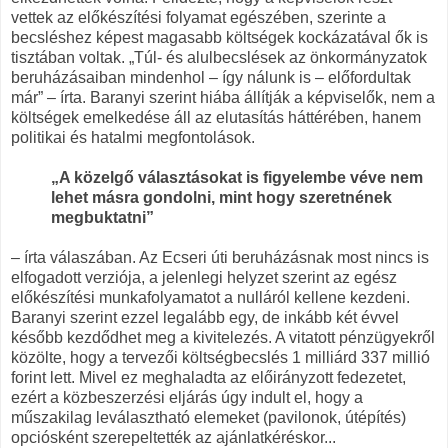
vettek az előkészítési folyamat egészében, szerinte a
becsléshez képest magasabb költségek kockázatával ők is
tisztában voltak. „Túl- és alulbecslések az önkormányzatok
beruházásaiban mindenhol – így nálunk is – előfordultak
már” – írta. Baranyi szerint hiába állítják a képviselők, nem a
költségek emelkedése áll az elutasítás háttérében, hanem
politikai és hatalmi megfontolások.
„A közelgő választásokat is figyelembe véve nem
lehet másra gondolni, mint hogy szeretnének
megbuktatni”
– írta válaszában. Az Ecseri úti beruházásnak most nincs is
elfogadott verziója, a jelenlegi helyzet szerint az egész
előkészítési munkafolyamatot a nulláról kellene kezdeni.
Baranyi szerint ezzel legalább egy, de inkább két évvel
később kezdődhet meg a kivitelezés. A vitatott pénzügyekről
közölte, hogy a tervezői költségbecslés 1 milliárd 337 millió
forint lett. Mivel ez meghaladta az előirányzott fedezetet,
ezért a közbeszerzési eljárás úgy indult el, hogy a
műszakilag leválasztható elemeket (pavilonok, útépítés)
opciósként szerepeltették az ajánlatkéréskor...