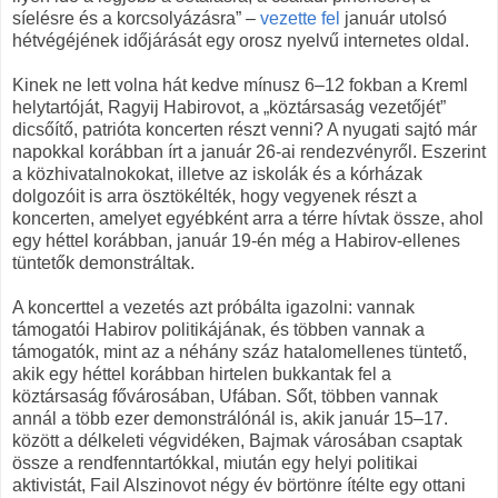
síelésre és a korcsolyázásra” –
vezette fel
január utolsó
hétvégéjének időjárását egy orosz nyelvű internetes oldal.
Kinek ne lett volna hát kedve mínusz 6–12 fokban a Kreml
helytartóját, Ragyij Habirovot, a „köztársaság vezetőjét”
dicsőítő, patrióta koncerten részt venni? A nyugati sajtó már
napokkal korábban írt a január 26-ai rendezvényről. Eszerint
a közhivatalnokokat, illetve az iskolák és a kórházak
dolgozóit is arra ösztökélték, hogy vegyenek részt a
koncerten, amelyet egyébként arra a térre hívtak össze, ahol
egy héttel korábban, január 19-én még a Habirov-ellenes
tüntetők demonstráltak.
A koncerttel a vezetés azt próbálta igazolni: vannak
támogatói Habirov politikájának, és többen vannak a
támogatók, mint az a néhány száz hatalomellenes tüntető,
akik egy héttel korábban hirtelen bukkantak fel a
köztársaság fővárosában, Ufában. Sőt, többen vannak
annál a több ezer demonstrálónál is, akik január 15–17.
között a délkeleti végvidéken, Bajmak városában csaptak
össze a rendfenntartókkal, miután egy helyi politikai
aktivistát, Fail Alszinovot négy év börtönre ítélte egy ottani