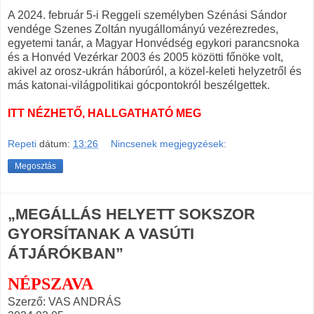
A 2024. február 5-i Reggeli személyben Szénási Sándor
vendége Szenes Zoltán nyugállományú vezérezredes,
egyetemi tanár, a Magyar Honvédség egykori parancsnoka
és a Honvéd Vezérkar 2003 és 2005 közötti főnöke volt,
akivel az orosz-ukrán háborúról, a közel-keleti helyzetről és
más katonai-világpolitikai gócpontokról beszélgettek.
ITT NÉZHETŐ, HALLGATHATÓ MEG
Repeti
dátum:
13:26
Nincsenek megjegyzések:
Megosztás
„MEGÁLLÁS HELYETT SOKSZOR
GYORSÍTANAK A VASÚTI
ÁTJÁRÓKBAN”
NÉPSZAVA
Szerző: VAS ANDRÁS