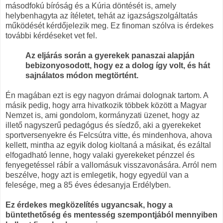
másodfokú bíróság és a Kúria döntését is, amely
helybenhagyta az ítéletet, tehát az igazságszolgáltatás
működését kérdőjelezik meg. Ez finoman szólva is érdekes
további kérdéseket vet fel.
Az eljárás során a gyerekek panaszai alapján
bebizonyosodott, hogy ez a dolog így volt, és hát
sajnálatos módon megtörtént.
Én magában ezt is egy nagyon drámai dolognak tartom. A
másik pedig, hogy arra hivatkozik többek között a Magyar
Nemzet is, ami gondolom, kormányzati üzenet, hogy az
illető nagyszerű pedagógus és síedző, aki a gyerekeket
sportversenyekre és Felcsútra vitte, és mindenhova, ahova
kellett, mintha az egyik dolog kioltaná a másikat, és ezáltal
elfogadható lenne, hogy valaki gyerekeket pénzzel és
fenyegetéssel rábír a vallomásuk visszavonására. Arról nem
beszélve, hogy azt is emlegetik, hogy egyedül van a
felesége, meg a 85 éves édesanyja Erdélyben.
Ez érdekes megközelítés ugyancsak, hogy a
büntethetőség és mentesség szempontjából mennyiben