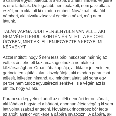
a csalival együtt beledobta a vízbe, s aláírt mindent, végtére
is erre tartották. De legalább nem pofázott, nem játszotta az
eszét, nem oktatott ki minden embert. Nováknál irritálóbb
némbert, aki hivatkozásaival égette a nőket, még nem
láttunk.
TALÁN VARGA JUDIT VERSENYBEN VAN VELE, AKI
NEM VÉLETLENÜL, SZINTÉN ÉRINTETT A PEDOFIL-
ÜGYBEN, MINT AKI ELLENJEGYEZTE A KEGYELMI
KÉRVÉNYT.
Azzal indított, hogy ő nem lesz báb, miközben már rég az
volt, ezért lehetett köztársasági elnök a nemlétező
köztársaságban. Orbán lábakapcája, a diktátor jellemtelen,
gerinctelen, gátlástalan kiszolgálója, aki minden parancsot
teljesít, lelketlen nímand, aki mindent aláírt, aki soha egy
percre nem tudott együttérezni senkivel, s a végén azt is
elhitte, hogy valaki.
Parancsra kegyelmet adott az elítélt neonáci terroristának,
aki lóháton hagyta el a börtönt, ahonnan élete végéig ki sem
lett volna szabad engedni. Nováknak rinocérosz bőr fedte
az arcát, amikor volt képe a pápára hivatkozni. A pápára, aki