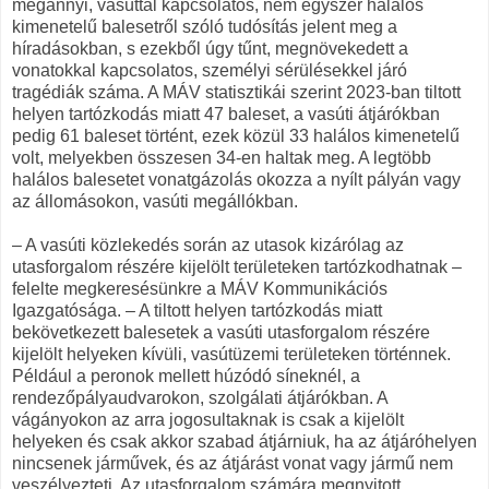
megannyi, vasúttal kapcsolatos, nem egyszer halálos
kimenetelű balesetről szóló tudósítás jelent meg a
híradásokban, s ezekből úgy tűnt, megnövekedett a
vonatokkal kapcsolatos, személyi sérülésekkel járó
tragédiák száma. A MÁV statisztikái szerint 2023-ban tiltott
helyen tartózkodás miatt 47 baleset, a vasúti átjárókban
pedig 61 baleset történt, ezek közül 33 halálos kimenetelű
volt, melyekben összesen 34-en haltak meg. A legtöbb
halálos balesetet vonatgázolás okozza a nyílt pályán vagy
az állomásokon, vasúti megállókban.
– A vasúti közlekedés során az utasok kizárólag az
utasforgalom részére kijelölt területeken tartózkodhatnak –
felelte megkeresésünkre a MÁV Kommunikációs
Igazgatósága. – A tiltott helyen tartózkodás miatt
bekövetkezett balesetek a vasúti utasforgalom részére
kijelölt helyeken kívüli, vasútüzemi területeken történnek.
Például a peronok mellett húzódó síneknél, a
rendezőpályaudvarokon, szolgálati átjárókban. A
vágányokon az arra jogosultaknak is csak a kijelölt
helyeken és csak akkor szabad átjárniuk, ha az átjáróhelyen
nincsenek járművek, és az átjárást vonat vagy jármű nem
veszélyezteti. Az utasforgalom számára megnyitott