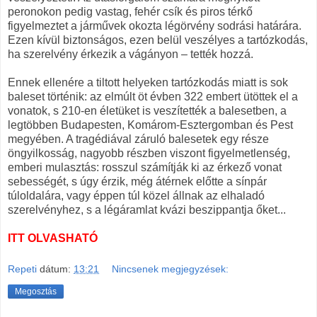
peronokon pedig vastag, fehér csík és piros térkő
figyelmeztet a járművek okozta légörvény sodrási határára.
Ezen kívül biztonságos, ezen belül veszélyes a tartózkodás,
ha szerelvény érkezik a vágányon – tették hozzá.
Ennek ellenére a tiltott helyeken tartózkodás miatt is sok
baleset történik: az elmúlt öt évben 322 embert ütöttek el a
vonatok, s 210-en életüket is veszítették a balesetben, a
legtöbben Budapesten, Komárom-Esztergomban és Pest
megyében. A tragédiával záruló balesetek egy része
öngyilkosság, nagyobb részben viszont figyelmetlenség,
emberi mulasztás: rosszul számítják ki az érkező vonat
sebességét, s úgy érzik, még átérnek előtte a sínpár
túloldalára, vagy éppen túl közel állnak az elhaladó
szerelvényhez, s a légáramlat kvázi beszippantja őket...
ITT OLVASHATÓ
Repeti
dátum:
13:21
Nincsenek megjegyzések:
Megosztás