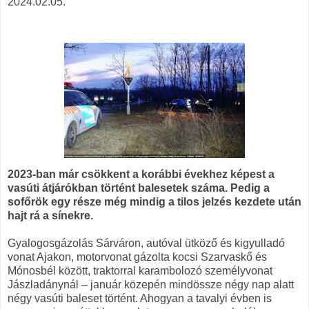
2024.02.05.
2023-ban már csökkent a korábbi évekhez képest a
vasúti átjárókban történt balesetek száma. Pedig a
sofőrök egy része még mindig a tilos jelzés kezdete után
hajt rá a sínekre.
Gyalogosgázolás Sárváron, autóval ütköző és kigyulladó
vonat Ajakon, motorvonat gázolta kocsi Szarvaskő és
Mónosbél között, traktorral karambolozó személyvonat
Jászladánynál – január közepén mindössze négy nap alatt
négy vasúti baleset történt. Ahogyan a tavalyi évben is