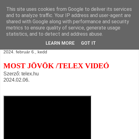
This site uses cookies from Google to deliver its services
BLOGÁSZAT, napi
and to analyze traffic. Your IP address and user-agent are
shared with Google along with performance and security
blogjava
metrics to ensure quality of service, generate usage
statistics, and to detect and address abuse.
LEARN MORE
GOT IT
2024. február 6., kedd
MOST JÖVÖK /TELEX VIDEÓ
Szerző: telex.hu
2024.02.06.