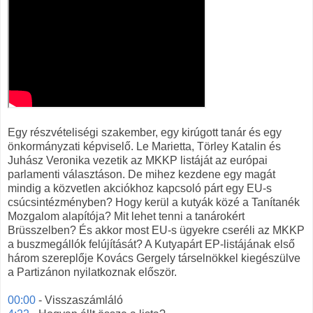
Egy részvételiségi szakember, egy kirúgott tanár és egy
önkormányzati képviselő. Le Marietta, Törley Katalin és
Juhász Veronika vezetik az MKKP listáját az európai
parlamenti választáson. De mihez kezdene egy magát
mindig a közvetlen akciókhoz kapcsoló párt egy EU-s
csúcsintézményben? Hogy kerül a kutyák közé a Tanítanék
Mozgalom alapítója? Mit lehet tenni a tanárokért
Brüsszelben? És akkor most EU-s ügyekre cseréli az MKKP
a buszmegállók felújítását? A Kutyapárt EP-listájának első
három szereplője Kovács Gergely társelnökkel kiegészülve
a Partizánon nyilatkoznak először.
00:00
- Visszaszámláló