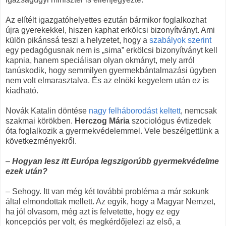
Az elítélt igazgatóhelyettes ezután bármikor foglalkozhat
újra gyerekekkel, hiszen kaphat erkölcsi bizonyítványt. Ami
külön pikánssá teszi a helyzetet, hogy a
szabályok szerint
egy pedagógusnak nem is „sima” erkölcsi bizonyítványt kell
kapnia, hanem speciálisan olyan okmányt, mely arról
tanúskodik, hogy semmilyen gyermekbántalmazási ügyben
nem volt elmarasztalva. És az elnöki kegyelem után ez is
kiadható.
Novák Katalin döntése
nagy felháborodást keltett
, nemcsak
szakmai körökben.
Herczog Mária
szociológus évtizedek
óta foglalkozik a gyermekvédelemmel. Vele beszélgettünk a
következményekről.
–
Hogyan lesz itt Európa legszigorúbb gyermekvédelme
ezek után?
– Sehogy. Itt van még két további probléma a már sokunk
által elmondottak mellett. Az egyik, hogy a Magyar Nemzet,
ha jól olvasom, még azt is felvetette, hogy ez egy
koncepciós per volt, és megkérdőjelezi az első, a