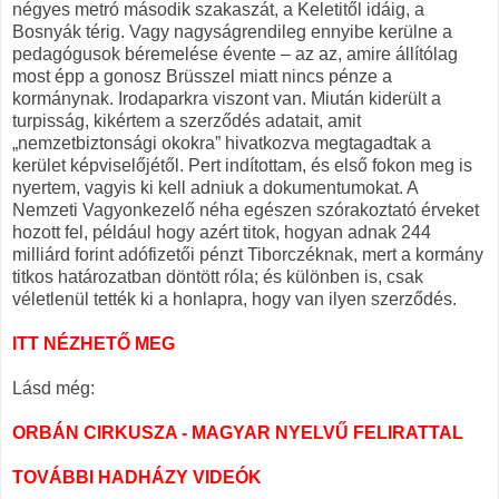
négyes metró második szakaszát, a Keletitől idáig, a
Bosnyák térig. Vagy nagyságrendileg ennyibe kerülne a
pedagógusok béremelése évente – az az, amire állítólag
most épp a gonosz Brüsszel miatt nincs pénze a
kormánynak. Irodaparkra viszont van. Miután kiderült a
turpisság, kikértem a szerződés adatait, amit
„nemzetbiztonsági okokra” hivatkozva megtagadtak a
kerület képviselőjétől. Pert indítottam, és első fokon meg is
nyertem, vagyis ki kell adniuk a dokumentumokat. A
Nemzeti Vagyonkezelő néha egészen szórakoztató érveket
hozott fel, például hogy azért titok, hogyan adnak 244
milliárd forint adófizetői pénzt Tiborczéknak, mert a kormány
titkos határozatban döntött róla; és különben is, csak
véletlenül tették ki a honlapra, hogy van ilyen szerződés.
ITT NÉZHETŐ MEG
Lásd még:
ORBÁN CIRKUSZA - MAGYAR NYELVŰ FELIRATTAL
TOVÁBBI HADHÁZY VIDEÓK