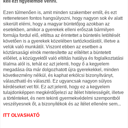
kell ezt figyelembe venni.
Ezen túlmenően is, amit minden szakember említ, és ezt
rettenetesen fontos hangsúlyozni, hogy nagyon sok év alatt
sikerült elérni, hogy a magyar büntetőjog azokban az
esetekben, amikor a gyerekek elleni erőszak bármilyen
formája fordul elő, eltiltsa az érintettet a büntetés letöltését
követően is a gyerekek közelében tartózkodástól, illetve a
velük való munkától. Viszont ebben az esetben a
köztársasági elnök mentesítette az elítéltet a büntetett
előélet, a közügyektől való eltiltás hatálya és foglalkoztatási
tilalma alól is, tehát ez azt jelenti, hogy ő a kegyelem
megadása óta már dolgozhatott újra gyerekekkel, minden
következmény nélkül, és kaphat erkölcsi bizonyítványt,
választható és választó. Ez ugyancsak nagyon súlyos
kérdéseket vet föl. Ez azt jelenti, hogy ez a kegyelem
tulajdonképpen megkérdőjelezi az ítélet hitelességét, illetve
a történteket, és nem tekinti gyermekvédelmi szempontból
veszélyesnek őt, a bizonyítékok és az ítélet ellenére sem...
ITT OLVASHATÓ