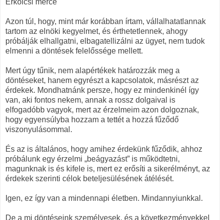
Erkölcsi mérce
Azon túl, hogy, mint már korábban írtam, vállalhatatlannak
tartom az elnöki kegyelmet, és érthetetlennek, ahogy
próbálják elhallgatni, elbagatellizálni az ügyet, nem tudok
elmenni a döntések felelőssége mellett.
Mert úgy tűnik, nem alapértékek határozzák meg a
döntéseket, hanem egyrészt a kapcsolatok, másrészt az
érdekek. Mondhatnánk persze, hogy ez mindenkinél így
van, aki fontos nekem, annak a rossz dolgaival is
elfogadóbb vagyok, mert az érzelmeim azon dolgoznak,
hogy egyensúlyba hozzam a tettét a hozzá fűződő
viszonyulásommal.
És az is általános, hogy amihez érdekünk fűződik, ahhoz
próbálunk egy érzelmi „beágyazást” is működtetni,
magunknak is és kifele is, mert ez erősíti a sikerélményt, az
érdekek szerinti célok beteljesülésének átélését.
Igen, ez így van a mindennapi életben. Mindannyiunkkal.
De a mi döntéseink személyesek, és a következményekkel