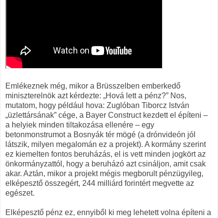
Emlékeznek még, mikor a Brüsszelben emberkedő
miniszterelnök azt kérdezte: „Hová lett a pénz?” Nos,
mutatom, hogy például hova: Zuglóban Tiborcz István
„üzlettársának” cége, a Bayer Construct kezdett el építeni –
a helyiek minden tiltakozása ellenére – egy
betonmonstrumot a Bosnyák tér mögé (a drónvideón jól
látszik, milyen megalomán ez a projekt). A kormány szerint
ez kiemelten fontos beruházás, el is vett minden jogkört az
önkormányzattól, hogy a beruházó azt csináljon, amit csak
akar. Aztán, mikor a projekt mégis megborult pénzügyileg,
elképesztő összegért, 244 milliárd forintért megvette az
egészet.
Elképesztő pénz ez, ennyiből ki meg lehetett volna építeni a