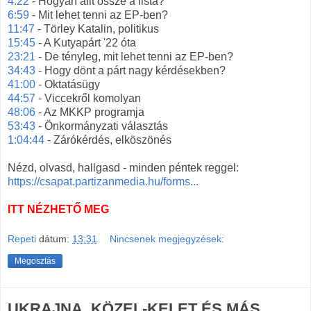
4:22
- Hogyan állt össze a lista?
6:59
- Mit lehet tenni az EP-ben?
11:47
- Törley Katalin, politikus
15:45
- A Kutyapárt '22 óta
23:21
- De tényleg, mit lehet tenni az EP-ben?
34:43
- Hogy dönt a párt nagy kérdésekben?
41:00
- Oktatásügy
44:57
- Viccekről komolyan
48:06
- Az MKKP programja
53:43
- Önkormányzati választás
1:04:44
- Zárókérdés, elköszönés
Nézd, olvasd, hallgasd - minden péntek reggel:
https://csapat.partizanmedia.hu/forms...
ITT NÉZHETŐ MEG
Repeti
dátum:
13:31
Nincsenek megjegyzések:
Megosztás
UKRAJNA, KÖZEL-KELET ÉS MÁS