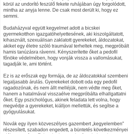
körül az undorító feszülő fekete ruhájában úgy forgolódott,
mintha az anyja lenne. De csak most derült ki, hogy ez
semmi.
Budaházyval együtt kegyelmet adott a bicskei
gyermekotthon igazgatóhelyettesének, aki kiszolgáltatott,
kihasznált, szexuálisan zaklatott gyerekeket, áldozatokat,
akiket egy életre szóló traumával terheltek meg, megpróbált
hamis tanúzásra rávenni. Kényszerítette őket a pedofil
főnöke védelmében, hogy vonják vissza a vallomásukat,
tagadják le, ami történt.
Ez is az erőszak egy formája, de az áldozatokkal szembeni
legaljasabb árulás. Gyerekeket dobott oda egy pedofil
ragadozónak, és nem állt melléjük, nem védte meg őket,
hanem a hatalmával visszaélve megpróbálta elhallgattatni
őket. Egy pszichológus, akinek feladata lett volna, hogy
megvédje a gyerekeket, kiálljon mellettük, és segítse a
gyógyulásukat.
Novák egy ilyen közveszélyes gazembert „kegyelemben”
részesített, szabadon engedett, a büntetés következményei