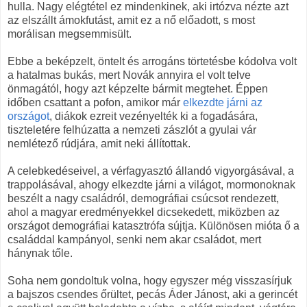
hulla. Nagy elégtétel ez mindenkinek, aki irtózva nézte azt
az elszállt ámokfutást, amit ez a nő előadott, s most
morálisan megsemmisült.
Ebbe a beképzelt, öntelt és arrogáns törtetésbe kódolva volt
a hatalmas bukás, mert Novák annyira el volt telve
önmagától, hogy azt képzelte bármit megtehet. Éppen
időben csattant a pofon, amikor már
elkezdte járni az
országot
, diákok ezreit vezényelték ki a fogadására,
tiszteletére felhúzatta a nemzeti zászlót a gyulai vár
nemlétező rúdjára, amit neki állítottak.
A celebkedéseivel, a vérfagyasztó állandó vigyorgásával, a
trappolásával, ahogy elkezdte járni a világot, mormonoknak
beszélt a nagy családról, demográfiai csúcsot rendezett,
ahol a magyar eredményekkel dicsekedett, miközben az
országot demográfiai katasztrófa sújtja. Különösen mióta ő a
családdal kampányol, senki nem akar családot, mert
hánynak tőle.
Soha nem gondoltuk volna, hogy egyszer még visszasírjuk
a bajszos csendes őrültet, pecás Áder Jánost, aki a gerincét