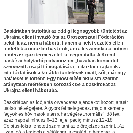
Baskíriában tartották az eddigi legnagyobb tüntetést az
Ukrajna elleni invázió óta az Oroszországi Föderáción
belül. Igaz, nem a háború, hanem a helyi vezetés ellen
tüntettek a muszlim baskírok, ám a leszámolás a putyini
rendszer igazi természetét is megmutatta. A Kreml
baskíriai helytartója ötvenezres „hazafias koncertet”
szervezett a saját támogatására, miközben zajlanak a
letartóztatások a korábbi tüntetések miatt, sőt, már egy
haláleset is történt. Egy most elítélt aktivista szerint
aránytalan mértékben sorozzák be a baskírokat az
Ukrajna elleni háborúba.
Baskíriában az időjárás örvendetes ajándékot hozott január
utolsó hétvégéjére. A gyors felmelegedés, majd a kemény
fagyok és hóviharok után a hétvégére „normális” idő lett,
azaz nappal mínusz 6–12, éjjel pedig mínusz 12–18
Celsius-fokra lehetett számítani az előrejelzés szerint. „Az
ilyen idő a legjobb a sétálásra, a családi pihenésre, a