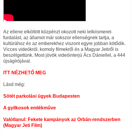
Az ellene elköltött közpénzt okozott neki lelkiismeret-
furdalást, az államot már sokszor ellenségnek tartja, a
kultúrához és az emberekhez viszont egyre jobban kötődik.
Vicces videókról, komoly filmekről és a Magyar Jetiről is
beszélgettünk. Most jövök videóinterjú Ács Dániellel, a 444
újságírójával.
ITT NÉZHETŐ MEG
Lásd még:
Sötét parkolási ügyek Budapesten
A gyilkosok emlékműve
Valótlanul: Fekete kampányok az Orbán-rendszerben
(Magyar Jeti Film)