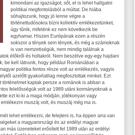
kimondani az igazságot, sőt, el is lehet hallgatni
politikai megfontolásból a múltat. De hiába
sóhajtozunk, hogy jó lenne végre a
történettudósokra bízni kollektív emlékezetünket,
úgy tűnik, mifelénk ez nem következik be
egyhamar. Hiszen Európának ezen a részén
sokszor a tények sem tények, és még a számoknak
is van nemzetiségük, nem mindig találnak a
atok élőkről és holtakról. Nem beszélve egy-egy hajdani
zik, be kell látnunk, hogy például Romániában a
agyar politika fontos része volt az emlékezés, vagyis
ytől azelőtt gyakorlatilag megfosztottak minket. Ezt
tt történelmet kaptak persze a románok is abban a
ntos felelősségük volt az 1989 utáni kormányoknak a
Tette ezt ki-ki a maga módján, jótékonyan vagy
, emlékezni muszáj volt, és muszáj még ma is.
ét lehet emlékezni, de felejteni is, ha éppen arra van
ségeket a magyarországi és az erdélyi magyar
óan más üzeneteket erősített fel 1989 után az erdélyi