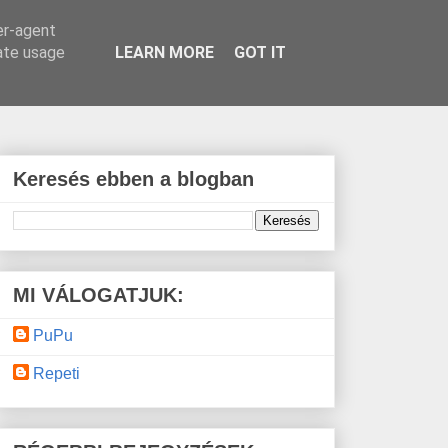
er-agent
rate usage
LEARN MORE
GOT IT
Keresés ebben a blogban
MI VÁLOGATJUK:
PuPu
Repeti