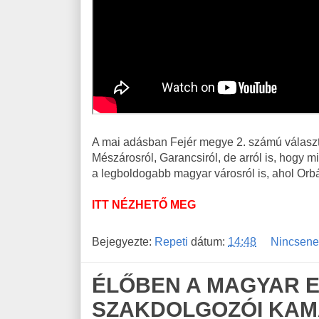
A mai adásban Fejér megye 2. számú választók
Mészárosról, Garancsiról, de arról is, hogy m
a legboldogabb magyar városról is, ahol Orbán
ITT NÉZHETŐ MEG
Bejegyezte:
Repeti
dátum:
14:48
Nincsene
ÉLŐBEN A MAGYAR 
SZAKDOLGOZÓI KA