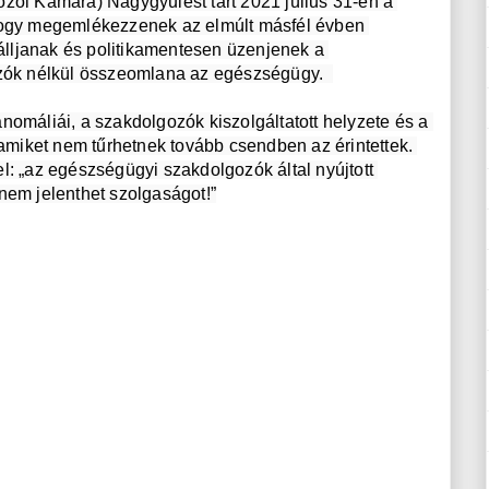
i Kamara) Nagygyűlést tart 2021 július 31-én a 
hogy megemlékezzenek az elmúlt másfél évben 
iálljanak és politikamentesen üzenjenek a 
k nélkül összeomlana az egészségügy.  

nomáliái, a szakdolgozók kiszolgáltatott helyzete és a 
iket nem tűrhetnek tovább csendben az érintettek. 
l: „az egészségügyi szakdolgozók által nyújtott 
m jelenthet szolgaságot!”
