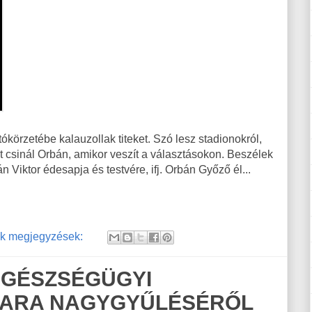
örzetébe kalauzollak titeket. Szó lesz stadionokról,
it csinál Orbán, amikor veszít a választásokon. Beszélek
 Viktor édesapja és testvére, ifj. Orbán Győző él...
k megjegyzések:
EGÉSZSÉGÜGYI
MARA NAGYGYŰLÉSÉRŐL