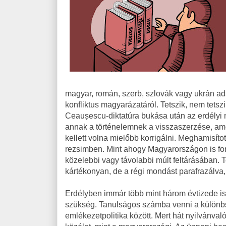
magyar, román, szerb, szlovák vagy ukrán ad
konfliktus magyarázatáról. Tetszik, nem tets
Ceaușescu-diktatúra bukása után az erdélyi m
annak a történelemnek a visszaszerzése, amel
kellett volna mielőbb korrigálni. Meghamisíto
rezsimben. Mint ahogy Magyarországon is fo
közelebbi vagy távolabbi múlt feltárásában. 
kártékonyan, de a régi mondást parafrazálva
Erdélyben immár több mint három évtizede ism
szükség. Tanulságos számba venni a különb
emlékezetpolitika között. Mert hát nyilvánval