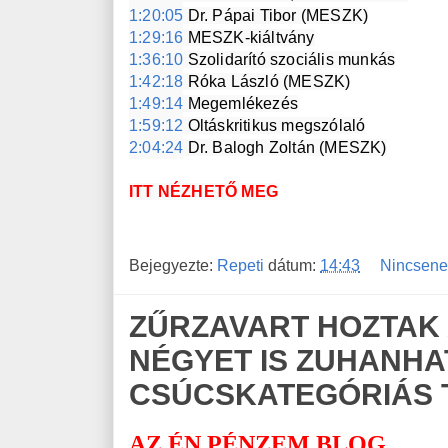
1:20:05
1:29:16
1:36:10
1:42:18
1:49:14
1:59:12
2:04:24
 Dr. Balogh Zoltán (MESZK)
ITT NÉZHETŐ MEG
Bejegyezte:
Repeti
dátum:
14:43
Nincsene
ZŰRZAVART HOZTAK 
NÉGYET IS ZUHANHA
CSÚCSKATEGÓRIÁS
AZ ÉN PÉNZEM BLOG