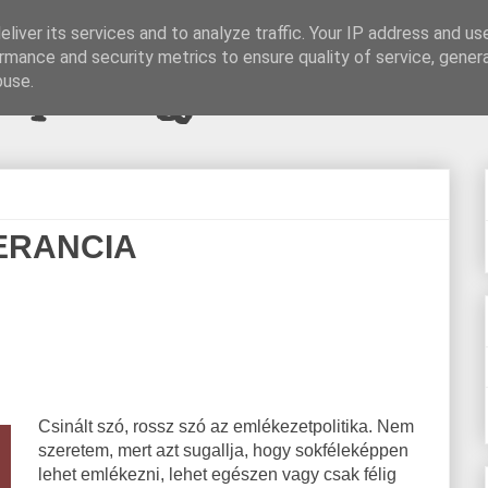
liver its services and to analyze traffic. Your IP address and us
rmance and security metrics to ensure quality of service, gene
pi blogjava
buse.
ERANCIA
Csinált szó, rossz szó az emlékezetpolitika. Nem
szeretem, mert azt sugallja, hogy sokféleképpen
lehet emlékezni, lehet egészen vagy csak félig