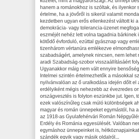
közélet, mint a magyarországi. Az ünnepi b
hanem a románokhoz is szóltak, és ilyenkor s
értelme, ha a jövőről is sikerül valamit mon
kezdetben ugyan erős ellenkezést váltott ki 
demokrácia- vagy tolerancia-üzenet megfoga
eszméjét nehéz lett volna tagadnia bárkinek
kötődő évforduló, ezúttal gyásznap vagy emlék
tizenhárom vértanúra emlékezve elmondhassu
szabadságért, amelynek nincsen, nem lehet ne
aradi Szabadság-szobor visszaállításáért fol
Ugyanakkor máig nem vált ennyire bensősége
Intelmei szintén értelmezhetők a másokkal 
nyilvánvalóan az ő uralkodása idején dőlt el 
erdélyiként mégis nehezebb az évezredes ors
országvesztés is folyton eszünkbe jut. Igen,
ezek valószínűleg csak múló különbségek ahh
magyar és román ünnepeket egymástól, ha a
az 1918-as Gyulafehérvári Román Népgyűlés 
Erdély és Románia egyesülését. Valóban nem t
egymáshoz ünnepeinket is, hétköznapjainkat 
szándék egyik vagy másik oldalról...