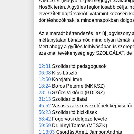
A MESZK (Magyar Egészségügyi Szakdolgozó
Hősök terén. A gyűlés legfontosabb célja, 
elveszített bajtársakról, valamint közösen k
döntéshozóknak: a mindennapokban dolgozó
Az elmaradt bérrendezés, az új jogviszony a
méltánytalan bánásmód mind olyan témák, am
Mert ahogy a gyűlés felhívásában is szerepe
szakmai tevékenység egy SZOLGÁLAT, de ne
02:31
06:08
12:50
18:24
23:16
31:13
45:52
56:23
58:42
59:59
1:13:03