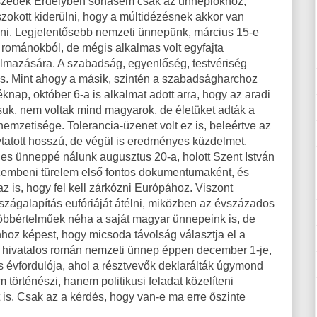
eszédek Erdélyben sohasem csak az ünneplőkhöz,
zokott kiderülni, hogy a múltidézésnek akkor van
dani. Legjelentősebb nemzeti ünnepünk, március 15-e
a románokból, de mégis alkalmas volt egyfajta
lmazására. A szabadság, egyenlőség, testvériség
 is. Mint ahogy a másik, szintén a szabadságharchoz
nap, október 6-a is alkalmat adott arra, hogy az aradi
k, nem voltak mind magyarok, de életüket adták a
mzetisége. Tolerancia-üzenet volt ez is, beleértve az
ytatott hosszú, de végül is eredményes küzdelmet.
s ünneppé nálunk augusztus 20-a, holott Szent István
szembeni türelem első fontos dokumentumaként, és
az is, hogy fel kell zárkózni Európához. Viszont
zágalapítás eufóriáját átélni, miközben az évszázados
 többértelműek néha a saját magyar ünnepeink is, de
oz képest, hogy micsoda távolság választja el a
 hivatalos román nemzeti ünnep éppen december 1-je,
évfordulója, ahol a résztvevők deklarálták úgymond
örténészi, hanem politikusi feladat közelíteni
is. Csak az a kérdés, hogy van-e ma erre őszinte