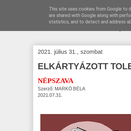
This site uses cookies from Google to de
are shared with Google along with perfo
BLOGÁSZAT, na
statistics, and to detect and address a
2021. július 31., szombat
ELKÁRTYÁZOTT TOL
NÉPSZAVA
Szerző: MARKÓ BÉLA
2021.07.31.