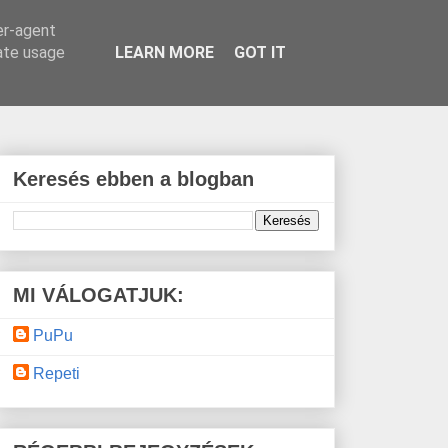
er-agent
rate usage
LEARN MORE
GOT IT
Keresés ebben a blogban
MI VÁLOGATJUK:
PuPu
Repeti