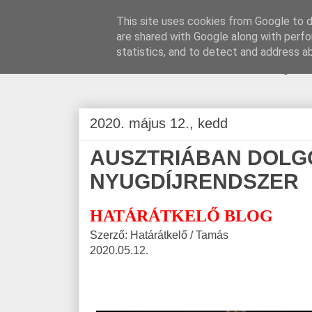
This site uses cookies from Google to de
are shared with Google along with perfo
BLOGÁSZAT, na
statistics, and to detect and address a
2020. május 12., kedd
AUSZTRIÁBAN DOLGO
NYUGDÍJRENDSZER
HATÁRÁTKELŐ BLOG
Szerző: Határátkelő / Tamás
2020.05.12.