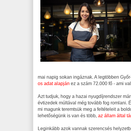
mai napig sokan ingáznak. A legtöbben Győr
os adat alapján
ez a szám 72.000 fő - ami va
Azt tudjuk, hogy a hazai nyugdíjrendszer már 
évtizedek múltával még tovább fog romlani.
mi magunk teremtsük meg a feltételeit a bold
lehetőségünk is van és több,
az állam által 
Leginkább azok vannak szerencsés helyzetben,