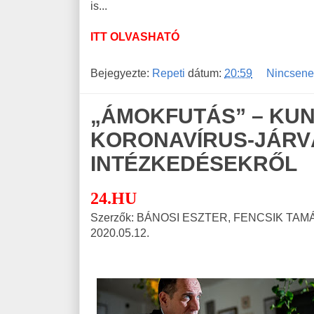
is...
ITT OLVASHATÓ
Bejegyezte:
Repeti
dátum:
20:59
Nincsene
„ÁMOKFUTÁS” – KU
KORONAVÍRUS-JÁRV
INTÉZKEDÉSEKRŐL
24.HU
Szerzők: BÁNOSI ESZTER, FENCSIK TAM
2020.05.12.