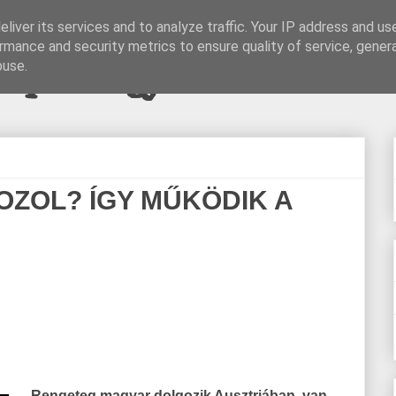
liver its services and to analyze traffic. Your IP address and us
rmance and security metrics to ensure quality of service, gene
pi blogjava
buse.
ZOL? ÍGY MŰKÖDIK A
Rengeteg magyar dolgozik Ausztriában, van,