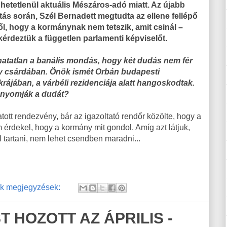
hetetlenül aktuális Mészáros-adó miatt. Az újabb
tás során, Szél Bernadett megtudta az ellene fellépő
ől, hogy a kormánynak nem tetszik, amit csinál –
 kérdeztük a független parlamenti képviselőt.
atatlan a banális mondás, hogy két dudás nem fér
 csárdában. Önök ismét Orbán budapesti
krájában, a várbéli rezidenciája alatt hangoskodtak.
nyomják a dudát?
tott rendezvény, bár az igazoltató rendőr közölte, hogy a
érdekel, hogy a kormány mit gondol. Amíg azt látjuk,
 tartani, nem lehet csendben maradni...
k megjegyzések:
HOZOTT AZ ÁPRILIS -