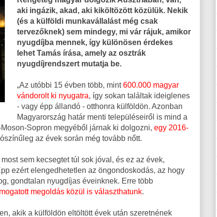
aki ingázik, akad, aki kiköltözött közülük. Nekik
(és a külföldi munkavállalást még csak
tervezőknek) sem mindegy, mi vár rájuk, amikor
nyugdíjba mennek, így különösen érdekes
lehet Tamás írása, amely az osztrák
nyugdíjrendszert mutatja be.
„Az utóbbi 15 évben több, mint
600.000 magyar
vándorolt ki
nyugatra
, így sokan találtak ideiglenes
- vagy épp állandó - otthonra külföldön. Azonban
Magyarország határ menti településeiről is mind a
-Moson-Sopron megyéből járnak ki dolgozni,
egy 2016-
lószínűleg az évek során még tovább nőtt.
most sem kecsegtet túl sok jóval, és ez az évek,
 Épp ezért elengedhetetlen az öngondoskodás, az hogy
og, gondtalan nyugdíjas éveinknek. Erre több
támogatott megoldás közül is választhatunk
.
 akik a külföldön eltöltött évek után szeretnének