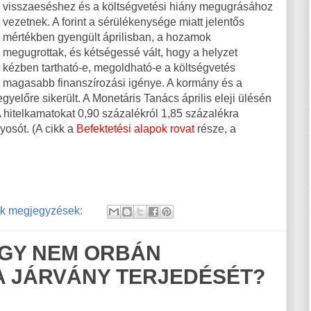
visszaeséshez és a költségvetési hiány megugrásához
vezetnek. A forint a sérülékenysége miatt jelentős
mértékben gyengült áprilisban, a hozamok
megugrottak, és kétségessé vált, hogy a helyzet
kézben tartható-e, megoldható-e a költségvetés
magasabb finanszírozási igénye. A kormány és a
előre sikerült. A Monetáris Tanács április eleji ülésén
A hitelkamatokat 0,90 százalékról 1,85 százalékra
yosót. (A cikk a
Befektetési alapok rovat
része, a
k megjegyzések:
HOGY NEM ORBÁN
A JÁRVÁNY TERJEDÉSÉT?