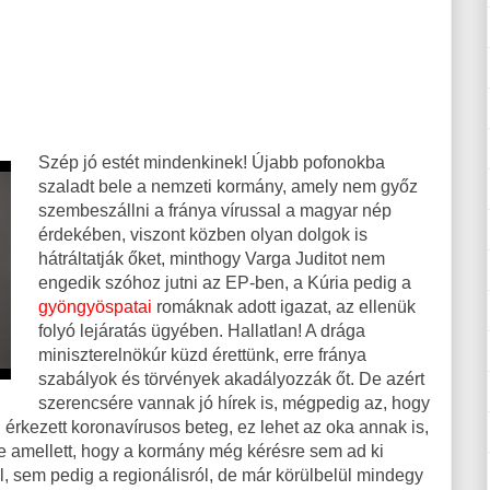
Szép jó estét mindenkinek! Újabb pofonokba
szaladt bele a nemzeti kormány, amely nem győz
szembeszállni a fránya vírussal a magyar nép
érdekében, viszont közben olyan dolgok is
hátráltatják őket, minthogy Varga Juditot nem
engedik szóhoz jutni az EP-ben, a Kúria pedig a
gyöngyöspatai
romáknak adott igazat, az ellenük
folyó lejáratás ügyében. Hallatlan! A drága
miniszterelnökúr küzd érettünk, erre fránya
szabályok és törvények akadályozzák őt. De azért
szerencsére vannak jó hírek is, mégpedig az, hogy
 érkezett koronavírusos beteg, ez lehet az oka annak is,
ze amellett, hogy a kormány még kérésre sem ad ki
l, sem pedig a regionálisról, de már körülbelül mindegy