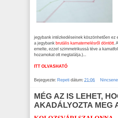
jegybank intézkedéseinek köszönhetően ez egy
a jegybank
brutális kamatemelésről döntött
. 
emelte, ezzel szimmetrikussá téve a kamatfol
hozamokat ott megtalálja.)...
ITT OLVASHATÓ
Bejegyezte:
Repeti
dátum:
21:06
Nincsene
MÉG AZ IS LEHET, 
AKADÁLYOZTA MEG 