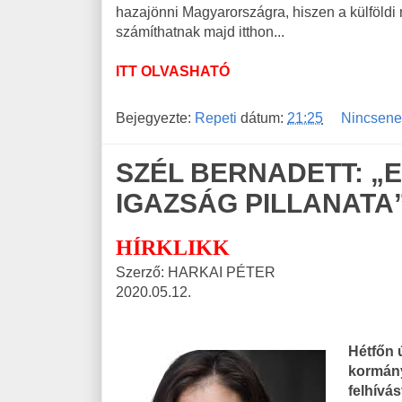
hazajönni Magyarországra, hiszen a külföldi
számíthatnak majd itthon...
ITT OLVASHATÓ
Bejegyezte:
Repeti
dátum:
21:25
Nincsene
SZÉL BERNADETT: „
IGAZSÁG PILLANATA
HÍRKLIKK
Szerző: HARKAI PÉTER
2020.05.12.
Hétfőn 
kormány
felhívás