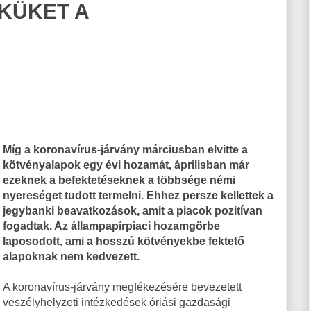
KÜKET A
Míg a koronavírus-járvány márciusban elvitte a
kötvényalapok egy évi hozamát, áprilisban már
ezeknek a befektetéseknek a többsége némi
nyereséget tudott termelni. Ehhez persze kellettek a
jegybanki beavatkozások, amit a piacok pozitívan
fogadtak. Az állampapírpiaci hozamgörbe
laposodott, ami a hosszú kötvényekbe fektető
alapoknak nem kedvezett.
A koronavírus-járvány megfékezésére bevezetett
veszélyhelyzeti intézkedések óriási gazdasági