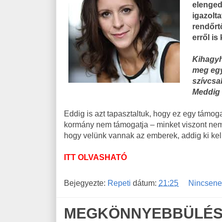
elenged
igazolta
rendőrt
erről is
Kihagyh
meg egy
szívcsa
Meddig 
Eddig is azt tapasztaltuk, hogy ez egy támoga
kormány nem támogatja – minket viszont nem 
hogy velünk vannak az emberek, addig ki kell
ITT OLVASHATÓ
Bejegyezte:
Repeti
dátum:
21:25
Nincsene
MEGKÖNNYEBBÜLÉST 