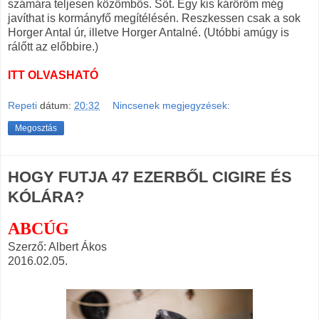
számára teljesen közömbös. Sőt. Egy kis káröröm még
javíthat is kormányfő megítélésén. Reszkessen csak a sok
Horger Antal úr, illetve Horger Antalné. (Utóbbi amúgy is
rálőtt az előbbire.)
ITT OLVASHATÓ
Repeti
dátum:
20:32
Nincsenek megjegyzések:
Megosztás
HOGY FUTJA 47 EZERBŐL CIGIRE ÉS
KÓLÁRA?
ABCÚG
Szerző: Albert Ákos
2016.02.05.