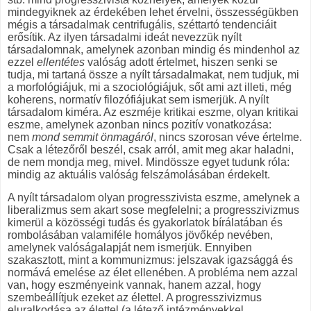
mindegyiknek az érdekében lehet érvelni, összességükben
mégis a társadalmak centrifugális, széttartó tendenciáit
erősítik. Az ilyen társadalmi ideát nevezzük nyílt
társadalomnak, amelynek azonban mindig és mindenhol az
ezzel
ellentétes
valóság adott értelmet, hiszen senki se
tudja, mi tartaná össze a nyílt társadalmakat, nem tudjuk, mi
a morfológiájuk, mi a szociológiájuk, sőt ami azt illeti, még
koherens, normatív filozófiájukat sem ismerjük. A nyílt
társadalom kiméra. Az eszméje kritikai eszme, olyan kritikai
eszme, amelynek azonban nincs pozitív vonatkozása:
nem
mond semmit önmagáról
, nincs szorosan véve értelme.
Csak a létezőről beszél, csak arról, amit meg akar haladni,
de nem mondja meg, mivel. Mindössze egyet tudunk róla:
mindig az aktuális valóság felszámolásában érdekelt.
A nyílt társadalom olyan progresszivista eszme, amelynek a
liberalizmus sem akart sose megfelelni; a progresszivizmus
kimerül a közösségi tudás és gyakorlatok bírálatában és
rombolásában valamiféle homályos jövőkép nevében,
amelynek valóságalapját nem ismerjük. Ennyiben
szakasztott, mint a kommunizmus: jelszavak igazsággá és
normává emelése az élet ellenében. A probléma nem azzal
van, hogy eszményeink vannak, hanem azzal, hogy
szembeállítjuk ezeket az élettel. A progresszivizmus
eluralkodása az élettel (a létező intézményekkel,