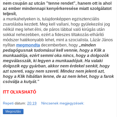
nem csupán az utcán "tenne rendet", hanem ott is ahol
az ember mindennapi kenyérkeresése miatt szolgálatot
teljesít,
a munkahelyeken is, tulajdonképpen egzisztenciális
zsarolásba kezdett. Meg kell vallani, hogy gyülekezési jog
nélkül meg lehet élni, de páros lábbal való kirúgás után
sokkal nehezebben, ezért a fideszes tiltakozás-elhárító
módszer hatékonyabb lehet, mint a szocialista. Lázár János
nyíltan
megmondta
decemberben, hogy
„minden
pedagógusnak tudomásul kell vennie, hogy a Klik a
munkaadója, ezért semmi oka nincs, hogy a dolgozók
megválasszák, ki legyen a munkaadójuk. Ha valaki
dolgozik egy gyárban, akkor nem érdekel senkit, hogy
azt szereti, vagy nem szereti. Mindez nem jelenti azt,
hogy a Klik hibátlan lenne, de az nem lehet, hogy a farok
csóválja a kutyát.”
ITT OLVASHATÓ
Repeti
dátum:
20:19
Nincsenek megjegyzések:
Megosztás