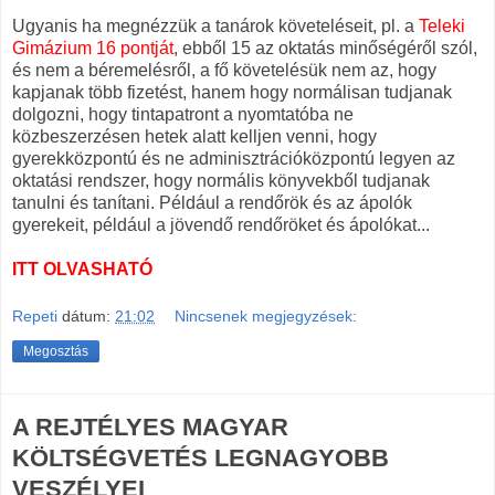
Ugyanis ha megnézzük a tanárok követeléseit, pl. a
Teleki
Gimázium 16 pontját
, ebből 15 az oktatás minőségéről szól,
és nem a béremelésről, a fő követelésük nem az, hogy
kapjanak több fizetést, hanem hogy normálisan tudjanak
dolgozni, hogy tintapatront a nyomtatóba ne
közbeszerzésen hetek alatt kelljen venni, hogy
gyerekközpontú és ne adminisztrációközpontú legyen az
oktatási rendszer, hogy normális könyvekből tudjanak
tanulni és tanítani. Például a rendőrök és az ápolók
gyerekeit, például a jövendő rendőröket és ápolókat...
ITT OLVASHATÓ
Repeti
dátum:
21:02
Nincsenek megjegyzések:
Megosztás
A REJTÉLYES MAGYAR
KÖLTSÉGVETÉS LEGNAGYOBB
VESZÉLYEI