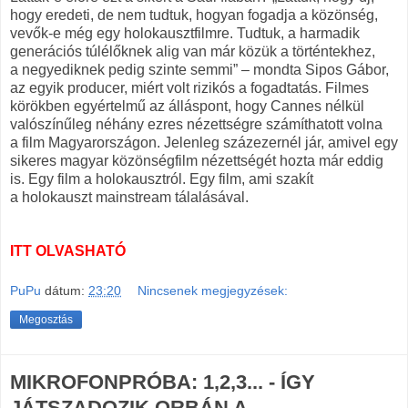
hogy eredeti, de nem tudtuk, hogyan fogadja a közönség,
vevők-e még egy holokausztfilmre. Tudtuk, a harmadik
generációs túlélőknek alig van már közük a történtekhez,
a negyediknek pedig szinte semmi” – mondta Sipos Gábor,
az egyik producer, miért volt rizikós a fogadtatás. Filmes
körökben egyértelmű az álláspont, hogy Cannes nélkül
valószínűleg néhány ezres nézettségre számíthatott volna
a film Magyarországon. Jelenleg százezernél jár, amivel egy
sikeres magyar közönségfilm nézettségét hozta már eddig
is. Egy film a holokausztról. Egy film, ami szakít
a holokauszt mainstream tálalásával.
ITT OLVASHATÓ
PuPu
dátum:
23:20
Nincsenek megjegyzések:
Megosztás
MIKROFONPRÓBA: 1,2,3... - ÍGY
JÁTSZADOZIK ORBÁN A