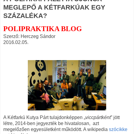
MEGLEPŐ A KÉTFARKÚAK EGY
SZÁZALÉKA?
POLIPRAKTIKA BLOG
Szerző
: Herczeg Sándor
2016.02.05.
A Kétfarkú Kutya Párt tulajdonképpen „
viccpártként
” jött
létre, 2014-ben jegyezték be hivatalosan, azt
megelőzően
egyesületként működött. A wikipedia
szócikke