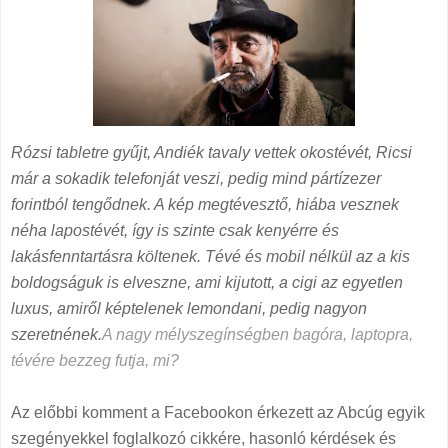
Rózsi tabletre gyűjt, Andiék tavaly vettek okostévét, Ricsi
már a sokadik telefonját veszi, pedig mind pártízezer
forintból tengődnek. A kép megtévesztő, hiába vesznek
néha lapostévét, így is szinte csak kenyérre és
lakásfenntartásra költenek. Tévé és mobil nélkül az a kis
boldogságuk is elveszne, ami kijutott, a cigi az egyetlen
luxus, amiről képtelenek lemondani, pedig nagyon
szeretnének.
A nagy mélyszegínségben bagóra, laptopra,
tévére bezzeg futja, mi?
Az előbbi komment a Facebookon érkezett az Abcúg egyik
szegényekkel foglalkozó cikkére, hasonló kérdések és