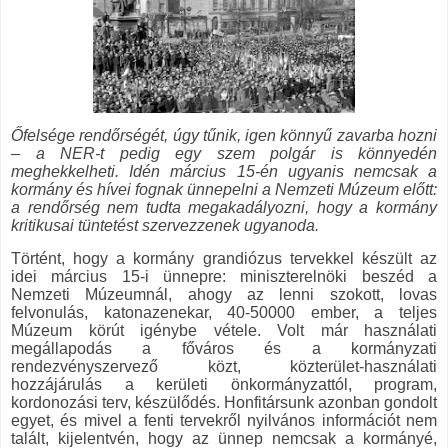
Őfelsége rendőrségét, úgy tűnik, igen könnyű zavarba hozni
– a NER-t pedig egy szem polgár is könnyedén
meghekkelheti. Idén március 15-én ugyanis nemcsak a
kormány és hívei fognak ünnepelni a Nemzeti Múzeum előtt:
a rendőrség nem tudta megakadályozni, hogy a kormány
kritikusai tüntetést szervezzenek ugyanoda.
Történt, hogy a kormány grandiózus tervekkel készült az
idei március 15-i ünnepre: miniszterelnöki beszéd a
Nemzeti Múzeumnál, ahogy az lenni szokott, lovas
felvonulás, katonazenekar, 40-50000 ember, a teljes
Múzeum körút igénybe vétele. Volt már használati
megállapodás a főváros és a kormányzati
rendezvényszervező közt, közterület-használati
hozzájárulás a kerületi önkormányzattól, program,
kordonozási terv, készülődés. Honfitársunk azonban gondolt
egyet, és mivel a fenti tervekről nyilvános információt nem
talált, kijelentvén, hogy az ünnep nemcsak a kormányé,