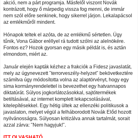
akció, nem a párt programja. Másfelől viszont Novák
kontrázott, hogy ő márpedig vissza fog menni, de immár
nem szól előre senkinek, hogy sikerrel járjon. Lekalapácsol
az emlékműről mindent.
Hónapok teltek el azóta, de az emlékmű sértetlen. Úgy
tűnik, Vona Gábor eréllyel rá tudott szólni az alelnökére.
Fontos ez? Hozok gyorsan egy másik példát is, és aztán
elmondom, miért az.
Január elején kapták kézhez a frakciók a Fidesz javaslatát,
mely az úgynevezett "terrorveszély-helyzet" bekövetkeztére
számítva úgy módosította volna az alaptörvényt, hogy egy
sima kormányrendelettel is bevezethet egy hatvannapos
diktatúrát. Súlyos jogkorlátozásokkal, sajtótermékek
betiltásával, az internet komplett lekapcsolásával,
kitelepítésekkel. Egy hétig ültek az ellenzéki politikusok a
javaslaton, melyet végül a felháborodott Novák Előd hozott
nyilvánosságra. Súlyosan kritizálva annak tartalmát, sorait
azzal zárva: "Nem hagyjuk!".
ITT OLVASHATÓ