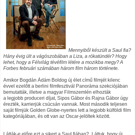
Mennyiből készült a Saul fia?
Hány évig ült a vágószobában a Liza, a rókatündér? Hogy
lehet, hogy a Félvilág tévéfilm létére a mozikba megy? A
Forbes februári számában három film három története.
Amikor Bogdán Ádám Boldog új élet című filmjét kilenc
évvel ezelőtt a berlini filmfesztivál Panoráma szekciójában
bemutatták, illetve a magyar Filmszemlén elhozták
a legjobb produceri díjat, Sipos Gábor és Rajna Gábor úgy
érezték, karrierjük csúcsán vannak. Most második teljesen
saját filmjük Golden Globe-nyertes lett a legjobb külföldi film
kategóriájában, és ott van az Oscar-jelöltek között.
Látták-e előre ezt a sikert a Saul fiában? „Láttuk, hogy új,