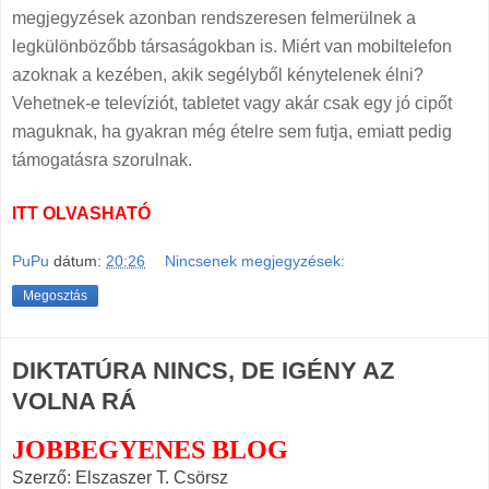
megjegyzések azonban rendszeresen felmerülnek a
legkülönbözőbb társaságokban is. Miért van mobiltelefon
azoknak a kezében, akik segélyből kénytelenek élni?
Vehetnek-e televíziót, tabletet vagy akár csak egy jó cipőt
maguknak, ha gyakran még ételre sem futja, emiatt pedig
támogatásra szorulnak.
ITT OLVASHATÓ
PuPu
dátum:
20:26
Nincsenek megjegyzések:
Megosztás
DIKTATÚRA NINCS, DE IGÉNY AZ
VOLNA RÁ
JOBBEGYENES BLOG
Szerző: Elszaszer T. Csörsz