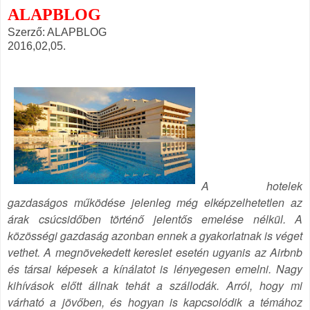
ALAPBLOG
Szerző: ALAPBLOG
2016,02,05.
A hotelek
gazdaságos működése jelenleg még elképzelhetetlen az
árak csúcsidőben történő jelentős emelése nélkül. A
közösségi gazdaság azonban ennek a gyakorlatnak is véget
vethet. A megnövekedett kereslet esetén ugyanis az Airbnb
és társai képesek a kínálatot is lényegesen emelni. Nagy
kihívások előtt állnak tehát a szállodák. Arról, hogy mi
várható a jövőben, és hogyan is kapcsolódik a témához