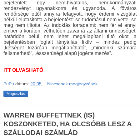
bejelentett egy nem-hivatalos, nem-kormányzati
rendezvényt ugyanakkorra és ugyanoda. A főváros
rendőrsége ettől annyira lefagyott, hogy érdemi vizsgálat
nélkül elutasította a bejelentést: se tudomásul nem vette, se
meg nem tiltotta. Az indoklás forradalmi: nem fér el annyi
ember a körúton, vélhetően zavarná az állami ünnepséget,
határidőn belül nem lehet megállapítani tiltó okot, a
bejelentésben foglalt tényállás fiktív – mindez pedig
„kétséget kizáróan megállapítható”, „mindenki számára
felismerhető”, „ésszerűségi alapú jogértelmezés”.
ITT OLVASHATÓ
PuPu
dátum:
20:05
Nincsenek megjegyzések:
Megosztás
WARREN BUFFETTNEK (IS)
KÖSZÖNKETED, HA OLCSÓBB LESZ A
SZÁLLODAI SZÁMLÁD