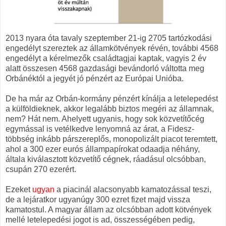
2013 nyara óta tavaly szeptember 21-ig 2705 tartózkodási
engedélyt szereztek az államkötvények révén,
további 4568
engedélyt a kérelmezők családtagjai kaptak, vagyis 2 év
alatt
összesen 4568 gazdasági bevándorló váltotta meg
Orbánéktól a jegyét jó pénzért az Európai Unióba.
De ha már az Orbán-kormány pénzért kínálja a letelepedést
a külföldieknek, akkor legalább biztos megéri az államnak,
nem? Hát nem. Ahelyett ugyanis, hogy sok közvetítőcég
egymással is vetélkedve lenyomná az árat, a Fidesz-
többség inkább párszereplős, monopolizált piacot teremtett,
ahol a 300 ezer eurós állampapírokat odaadja néhány,
általa kiválasztott közvetítő cégnek, ráadásul olcsóbban,
csupán 270 ezerért.
Ezeket
ugyan
a piacinál alacsonyabb kamatozással teszi,
de a lejáratkor ugyanúgy 300 ezret fizet majd vissza
kamatostul.
A magyar állam az olcsóbban adott kötvények
mellé letelepedési jogot is ad, összességében pedig,