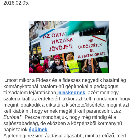
2016.02.05.
...most mikor a Fidesz és a fideszes negyedik hatalmi ág
kormánykatonái hatalom-hű gépírnokai a pedagógus
társadalom lejáratásban
jeleskednek
, azért mert egy
szakma kiáll az érdekeiért, akkor azt kell mondanom, hogy
megint lopakodik a diktatúra kísértete/kísérlete, megint azt
kell kiabálni, hogy ennek megálljt kell parancsolni,
„ez
Európa!
” Persze mondhatjuk, hogy még mindig él a
sajtószabadság, de eközben a közpénzből kormányhű
napiszarok
épülnek
.
A jelenlegi rezsim ráadásul aljasabb, mint az előző, mert