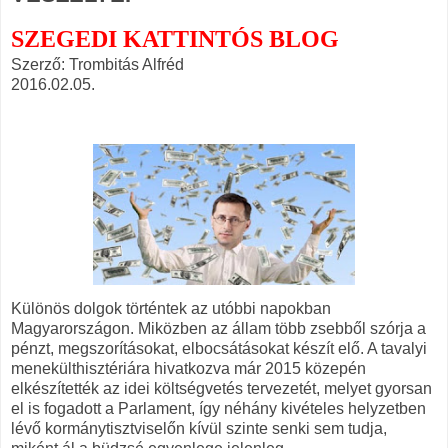
SZEGEDI KATTINTÓS BLOG
Szerző: Trombitás Alfréd
2016.02.05.
Különös dolgok történtek az utóbbi napokban
Magyarországon. Miközben az állam több zsebből szórja a
pénzt, megszorításokat, elbocsátásokat készít elő. A tavalyi
menekülthisztériára hivatkozva már 2015 közepén
elkészítették az idei költségvetés tervezetét, melyet gyorsan
el is fogadott a Parlament, így néhány kivételes helyzetben
lévő kormánytisztviselőn kívül szinte senki sem tudja,