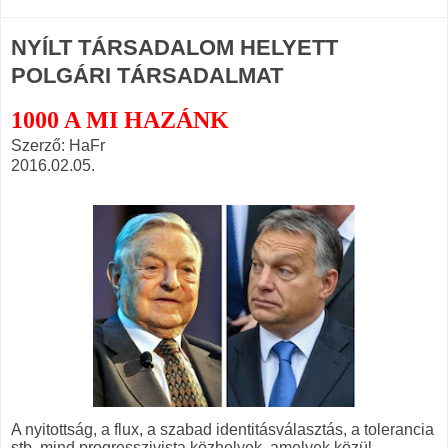
NYÍLT TÁRSADALOM HELYETT
POLGÁRI TÁRSADALMAT
1000 A MI HAZÁNK
Szerző: HaFr
2016.02.05.
A nyitottság, a flux, a szabad identitásválasztás, a tolerancia
stb. mind progresszivista közhelyek, amelyek közül