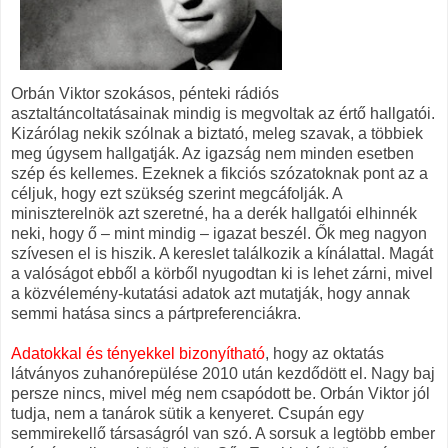
Orbán Viktor szokásos, pénteki rádiós
asztaltáncoltatásainak mindig is megvoltak az értő hallgatói.
Kizárólag nekik szólnak a biztató, meleg szavak, a többiek
meg úgysem hallgatják. Az igazság nem minden esetben
szép és kellemes. Ezeknek a fikciós szózatoknak pont az a
céljuk, hogy ezt szükség szerint megcáfolják. A
miniszterelnök azt szeretné, ha a derék hallgatói elhinnék
neki, hogy ő – mint mindig – igazat beszél. Ők meg nagyon
szívesen el is hiszik. A kereslet találkozik a kínálattal. Magát
a valóságot ebből a körből nyugodtan ki is lehet zárni, mivel
a közvélemény-kutatási adatok azt mutatják, hogy annak
semmi hatása sincs a pártpreferenciákra.
Adatokkal és tényekkel bizonyítható
, hogy az oktatás
látványos zuhanórepülése 2010 után kezdődött el. Nagy baj
persze nincs, mivel még nem csapódott be. Orbán Viktor jól
tudja, nem a tanárok sütik a kenyeret. Csupán egy
semmirekellő társaságról van szó. A sorsuk a legtöbb ember