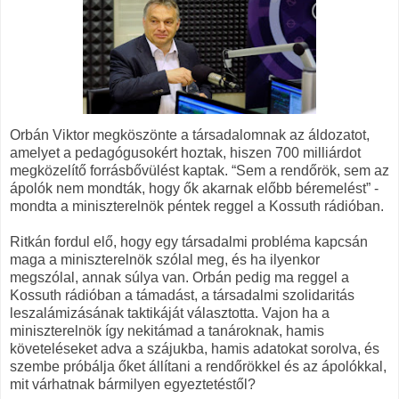
Orbán Viktor megköszönte a társadalomnak az áldozatot,
amelyet a pedagógusokért hoztak, hiszen 700 milliárdot
megközelítő forrásbővülést kaptak. “Sem a rendőrök, sem az
ápolók nem mondták, hogy ők akarnak előbb béremelést” -
mondta a miniszterelnök péntek reggel a Kossuth rádióban.
Ritkán fordul elő, hogy egy társadalmi probléma kapcsán
maga a miniszterelnök szólal meg, és ha ilyenkor
megszólal, annak súlya van. Orbán pedig ma reggel a
Kossuth rádióban a támadást, a társadalmi szolidaritás
leszalámizásának taktikáját választotta. Vajon ha a
miniszterelnök így nekitámad a tanároknak, hamis
követeléseket adva a szájukba, hamis adatokat sorolva, és
szembe próbálja őket állítani a rendőrökkel és az ápolókkal,
mit várhatnak bármilyen egyeztetéstől?