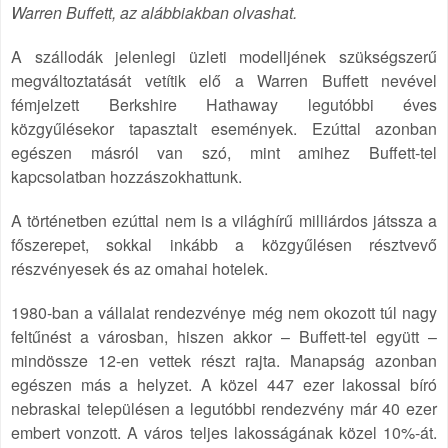
Warren Buffett, az alábbiakban olvashat.
A szállodák jelenlegi üzleti modelljének szükségszerű
megváltoztatását vetítik elő a Warren Buffett nevével
fémjelzett Berkshire Hathaway legutóbbi éves
közgyűlésekor tapasztalt események. Ezúttal azonban
egészen másról van szó, mint amihez Buffett-tel
kapcsolatban hozzászokhattunk.
A történetben ezúttal nem is a világhírű milliárdos játssza a
főszerepet, sokkal inkább a közgyűlésen résztvevő
részvényesek és az omahai hotelek.
1980-ban a vállalat rendezvénye még nem okozott túl nagy
feltűnést a városban, hiszen akkor – Buffett-tel együtt –
mindössze 12-en vettek részt rajta. Manapság azonban
egészen más a helyzet. A közel 447 ezer lakossal bíró
nebraskai településen a legutóbbi rendezvény már 40 ezer
embert vonzott. A város teljes lakosságának közel 10%-át.