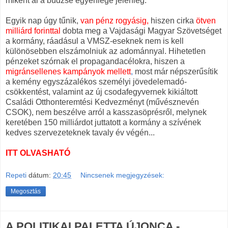
miként ál a büdzsé egyenlege jelenleg.
Egyik nap úgy tűnik,
van pénz rogyásig,
hiszen cirka
ötven
milliárd forinttal
dobta meg a Vajdasági Magyar Szövetséget
a kormány, ráadásul a VMSZ-eseknek nem is kell
különösebben elszámolniuk az adománnyal. Hihetetlen
pénzeket szórnak el propagandacélokra, hiszen a
migránsellenes kampányok mellett
,
most már népszerűsítik
a kemény egyszázalékos személyi jövedelemadó-
csökkentést, valamint az új csodafegyvernek kikiáltott
Családi Otthonteremtési Kedvezményt (művésznevén
CSOK), nem beszélve arról a kasszasöprésről, melynek
keretében 150 milliárdot juttatott a kormány a szívének
kedves szervezeteknek tavaly év végén...
ITT OLVASHATÓ
Repeti
dátum:
20:45
Nincsenek megjegyzések:
Megosztás
A POLITIKAI PALETTA ÚJONCA -