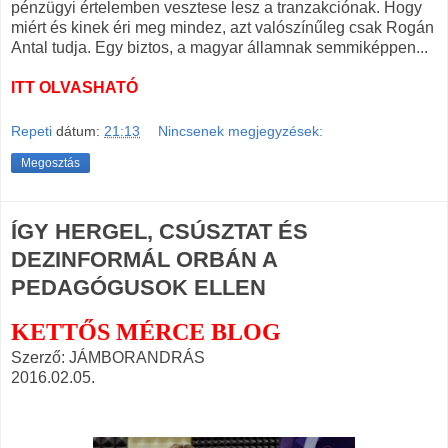
pénzügyi értelemben vesztese lesz a tranzakciónak. Hogy
miért és kinek éri meg mindez, azt valószínűleg csak Rogán
Antal tudja. Egy biztos, a magyar államnak semmiképpen...
ITT OLVASHATÓ
Repeti
dátum:
21:13
Nincsenek megjegyzések:
Megosztás
ÍGY HERGEL, CSÚSZTAT ÉS
DEZINFORMÁL ORBÁN A
PEDAGÓGUSOK ELLEN
KETTŐS MÉRCE BLOG
Szerző
: JÁMBORANDRÁS
2016.02.05.