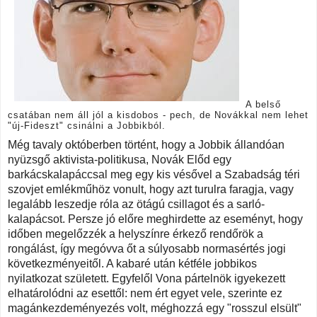
A belső
csatában nem áll jól a kisdobos - pech, de Novákkal nem lehet
"új-Fideszt" csinálni a Jobbikból.
Még tavaly októberben történt, hogy a Jobbik állandóan
nyüzsgő aktivista-politikusa, Novák Előd egy
barkácskalapáccsal meg egy kis vésővel a Szabadság téri
szovjet emlékműhöz vonult, hogy azt turulra faragja, vagy
legalább leszedje róla az ötágú csillagot és a sarló-
kalapácsot. Persze jó előre meghirdette az eseményt, hogy
időben megelőzzék a helyszínre érkező rendőrök a
rongálást, így megóvva őt a súlyosabb normasértés jogi
következményeitől. A kabaré után kétféle jobbikos
nyilatkozat született. Egyfelől Vona pártelnök igyekezett
elhatárolódni az esettől: nem ért egyet vele, szerinte ez
magánkezdeményezés volt, méghozzá egy "rosszul elsült"