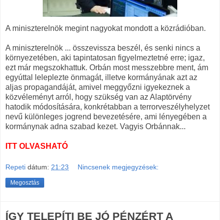
A miniszterelnök megint nagyokat mondott a közrádióban.
A miniszterelnök ... összevissza beszél, és senki nincs a
környezetében, aki tapintatosan figyelmeztetné erre; igaz,
ezt már megszokhattuk. Orbán most messzebbre ment, ám
egyúttal leleplezte önmagát, illetve kormányának azt az
aljas propagandáját, amivel meggyőzni igyekeznek a
közvéleményt arról, hogy szükség van az Alaptörvény
hatodik módosítására, konkrétabban a terrorveszélyhelyzet
nevű különleges jogrend bevezetésére, ami lényegében a
kormánynak adna szabad kezet. Vagyis Orbánnak...
ITT OLVASHATÓ
Repeti
dátum:
21:23
Nincsenek megjegyzések:
Megosztás
ÍGY TELEPÍTI BE JÓ PÉNZÉRT A