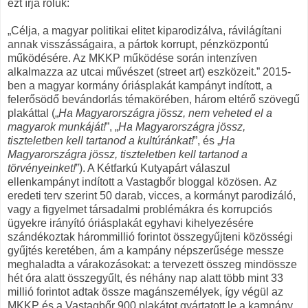
ezt írja róluk
:
„
Célja, a magyar politikai elitet
kiparodizálva, rávilágítani
annak visszásságaira, a pártok korrupt, pénzközpontú
működésére. Az MKKP működése során intenzíven
alkalmazza az utcai művészet (street art) eszközeit.” 2015-
ben a
magyar kormány
óriásplakát kampányt indított, a
felerősödő bevándorlás témakörében, három eltérő szövegű
plakáttal („
Ha Magyarországra jössz, nem veheted el a
magyarok munkáját!
”, „
Ha Magyarországra jössz,
tiszteletben kell tartanod a kultúránkat!
”, és „
Ha
Magyarországra jössz, tiszteletben kell tartanod a
törvényeinket!
”). A Kétfarkú Kutyapárt válaszul
ellenkampányt indított a Vastagbőr bloggal közösen.
Az
eredeti terv szerint 50 darab, vicces, a kormányt parodizáló,
vagy a figyelmet társadalmi problémákra és korrupciós
ügyekre irányító óriásplakát egyhavi kihelyezésére
szándékoztak hárommillió forintot összegyűjteni közösségi
gyűjtés keretében, ám a kampány népszerűsége messze
meghaladta a várakozásokat: a tervezett összeg mindössze
hét óra alatt összegyűlt
, és néhány nap alatt több mint 33
millió forintot adtak össze magánszemélyek, így végül az
MKKP és a Vastagbőr 900 plakátot gyártatott le a kampány