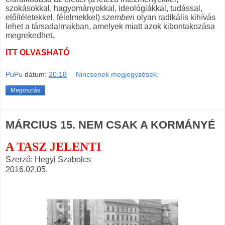
szokásokkal, hagyományokkal, ideológiákkal, tudással,
előítéletekkel, félelmekkel)
szemben
olyan radikális kihívás
lehet a társadalmakban, amelyek miatt azok kibontakozása
megrekedhet.
ITT OLVASHATÓ
PuPu
dátum:
20:18
Nincsenek megjegyzések:
Megosztás
MÁRCIUS 15. NEM CSAK A KORMÁNYÉ
A TASZ JELENTI
Szerző: Hegyi Szabolcs
2016.02.05.