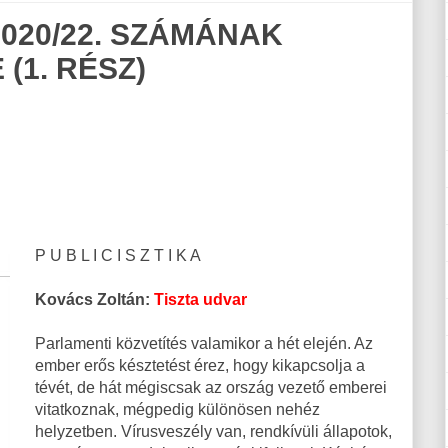
020/22. SZÁMÁNAK
(1. RÉSZ)
P U B L I C I S Z T I K A
Kovács Zoltán:
Tiszta udvar
Parlamenti közvetítés valamikor a hét elején. Az
ember erős késztetést érez, hogy kikapcsolja a
tévét, de hát mégiscsak az ország vezető emberei
vitatkoznak, mégpedig különösen nehéz
helyzetben. Vírusveszély van, rendkívüli állapotok,