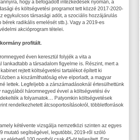
lyannyira, hogy a befogadott intézkedések nyomán, a
sági és költségvetési programot tett közzé 2017-2020-
z egykulcsos társasági adót, a szociális hozzájárulás
 bérek radikális emelését stb.). Vagy a 2019-es
védelmi akcióprogram tételei.
kormány profitált.
áromnegyed éven keresztül folyjék a vita a
l lankadtabb a társadalom figyelme is. Részint, mert a
abinet rejtett költségvetési tartalékot épített ki
Közben a kiszámíthatóság elve elporladt, a magyar
nné lettek. Legfeljebb a zárszámadásoknál értesülhettünk
gy nagyjából háromnegyed évvel a költségvetési év
érdekelték a folyamatok… Patyomkin költségvetések
int rendelkezhetett átcsoportosításokról, többletforrások
amely kétévente vizsgálja nemzetközi szinten az egyes
 mutató segítségével, legutóbbi, 2019-ről szóló
z elérhető 100 pontból csak 45-öt teljesített. Egy