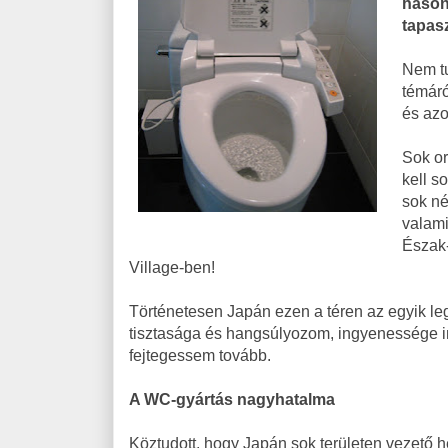
hason
tapasz
Nem tu
témáró
és azo
Sok or
kell 
sok né
valami
Észak-
Village-ben!
Történetesen Japán ezen a téren az egyik l
tisztasága és hangsúlyozom, ingyenessége i
fejtegessem tovább.
A WC-gyártás nagyhatalma
Köztudott, hogy Japán sok területen vezető h