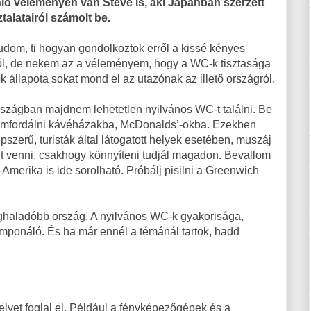
ló véleményen van Steve is, aki Japánban szerzett
talatairól számolt be.
dom, ti hogyan gondolkoztok erről a kissé kényes
l, de nekem az a véleményem, hogy a WC-k tisztasága
k állapota sokat mond el az utazónak az illető országról.
szágban majdnem lehetetlen nyilvános WC-t találni. Be
somfordálni kávéházakba, McDonalds’-okba. Ezekben
pszerű, turisták által látogatott helyek esetében, muszáj
t venni, csakhogy könnyíteni tudjál magadon. Bevallom
Amerika is ide sorolható. Próbálj pisilni a Greenwich
eghaladóbb ország. A nyilvános WC-k gyakorisága,
mponáló. És ha már ennél a témánál tartok, hadd
elyet foglal el. Például a fényképezőgépek és a