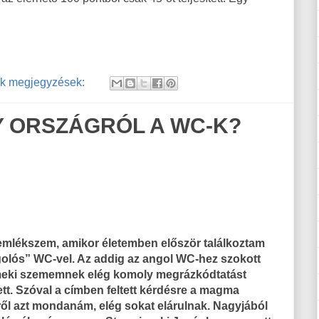
k megjegyzések:
Y ORSZÁGRÓL A WC-K?
emlékszem, amikor életemben először találkoztam
olós” WC-vel. Az addig az angol WC-hez szokott
eki szememnek elég komoly megrázkódtatást
ett. Szóval a címben feltett kérdésre a magma
ről azt mondanám, elég sokat elárulnak. Nagyjából