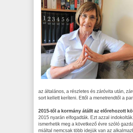
az általános, a részletes és záróvita után, 
sort kellett keríteni. Ettől a menetrendtől a p
2015-től a kormány átállt az előrehozott k
2015 nyarán elfogadták. Ezt azzal indokolták
ismerhetik meg a következő évre szóló gazdas
miáltal nemcsak több idejük van az alkalmazk