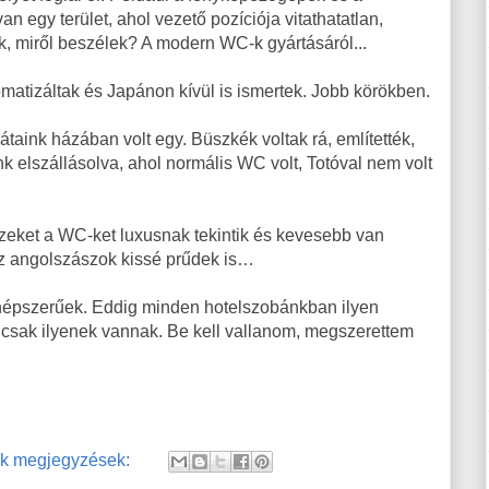
n egy terület, ahol vezető pozíciója vitathatatlan,
ok, miről beszélek? A modern WC-k gyártásáról...
matizáltak és Japánon kívül is ismertek. Jobb körökben.
taink házában volt egy. Büszkék voltak rá, említették,
k elszállásolva, ahol normális WC volt, Totóval nem volt
eket a WC-ket luxusnak tekintik és kevesebb van
 az angolszászok kissé prűdek is…
népszerűek. Eddig minden hotelszobánkban ilyen
s csak ilyenek vannak. Be kell vallanom, megszerettem
k megjegyzések: