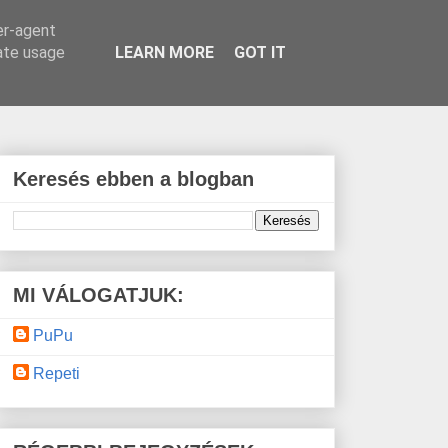
er-agent
rate usage
LEARN MORE
GOT IT
Keresés ebben a blogban
MI VÁLOGATJUK:
PuPu
Repeti