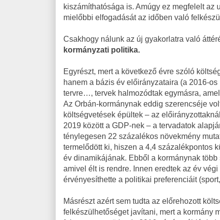
kiszámíthatósága is. Amúgy ez megfelelt az u
mielőbbi elfogadását az időben való felkész
Csakhogy nálunk az új gyakorlatra való átté
kormányzati politika.
Egyrészt, mert a következő évre szóló költs
hanem a bázis év előirányzataira (a 2016-os 
tervre…, tervek halmozódtak egymásra, amel
Az Orbán-kormánynak eddig szerencséje volt
költségvetések épültek – az előirányzottakn
2019 között a GDP-nek – a tervadatok alapján 
ténylegesen 22 százalékos növekmény mutatko
termelődött ki, hiszen a 4,4 százalékpontos 
év dinamikájának. Ebből a kormánynak több 
amivel élt is rendre. Innen eredtek az év vé
érvényesíthette a politikai preferenciáit (sport
Másrészt azért sem tudta az előrehozott költ
felkészülhetőséget javítani, mert a kormány 