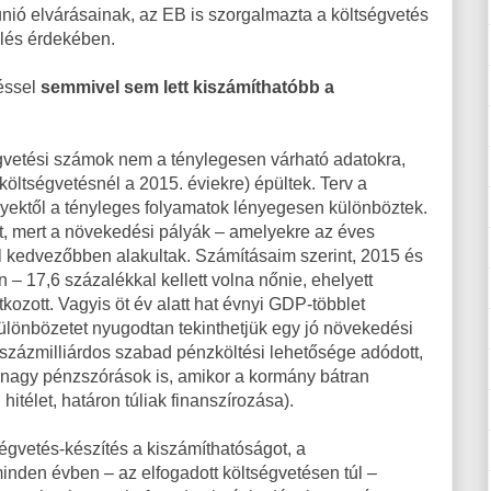
nió elvárásainak, az EB is szorgalmazta a költségvetés
ülés érdekében.
réssel
semmivel sem lett kiszámíthatóbb a
égvetési számok nem a ténylegesen várható adatokra,
költségvetésnél a 2015. éviekre) épültek. Terv a
yektől a tényleges folyamatok lényegesen különböztek.
, mert a növekedési pályák – amelyekre az éves
ál kedvezőbben alakultak. Számításaim szerint, 2015 és
– 17,6 százalékkal kellett volna nőnie, ehelyett
zott. Vagyis öt év alatt hat évnyi GDP-többlet
különbözetet nyugodtan tekinthetjük egy jó növekedési
százmilliárdos szabad pénzköltési lehetősége adódott,
gi nagy pénzszórások is, amikor a kormány bátran
, hitélet, határon túliak finanszírozása).
ségvetés-készítés a kiszámíthatóságot, a
minden évben – az elfogadott költségvetésen túl –