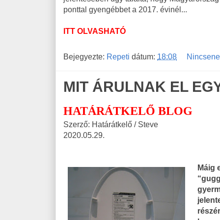
ponttal gyengébbet a 2017. évinél...
ITT OLVASHATÓ
Bejegyezte:
Repeti
dátum:
18:08
Nincsene
MIT ÁRULNAK EL EG
HATÁRÁTKELŐ BLOG
Szerző: Határátkelő / Steve
2020.05.29.
Máig 
“gugg
gyerm
jelent
részé