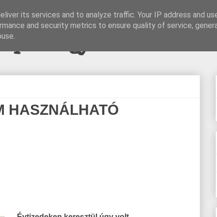
liver its services and to analyze traffic. Your IP address and us
rmance and security metrics to ensure quality of service, gene
pi blogjava
buse.
EM HASZNÁLHATÓ
Évtizedeken keresztül úgy volt,