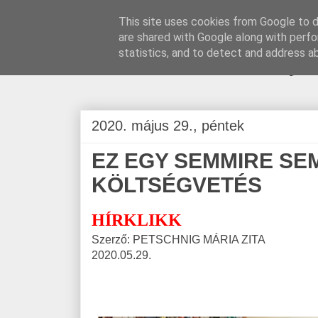
This site uses cookies from Google to de
are shared with Google along with perfo
BLOGÁSZAT, na
statistics, and to detect and address a
2020. május 29., péntek
EZ EGY SEMMIRE S
KÖLTSÉGVETÉS
HÍRKLIKK
Szerző: PETSCHNIG MÁRIA ZITA
2020.05.29.