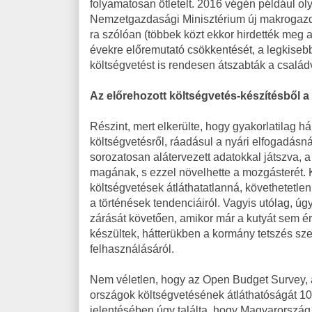
folyamatosan ötletelt. 2016 végén például o
Nemzetgazdasági Minisztérium új makrogazda
ra szólóan (többek közt ekkor hirdették meg a
évekre előremutató csökkentését, a legkisebb
költségvetést is rendesen átszabták a család
Az előrehozott költségvetés-készítésből a 
Részint, mert elkerülte, hogy gyakorlatilag h
költségvetésről, ráadásul a nyári elfogadásná
sorozatosan alátervezett adatokkal játszva, a k
magának, s ezzel növelhette a mozgásterét. 
költségvetések átláthatatlanná, követhetetle
a történések tendenciáiról. Vagyis utólag, ú
zárását követően, amikor már a kutyát sem 
készültek, hátterükben a kormány tetszés szer
felhasználásáról.
Nem véletlen, hogy az Open Budget Survey, 
országok költségvetésének átláthatóságát 109
jelentésében úgy találta, hogy Magyarország a