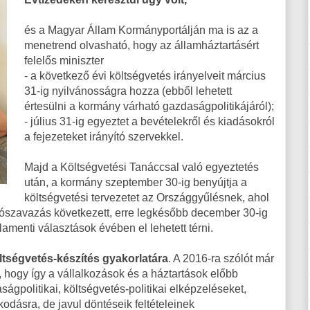
és a Magyar Állam Kormányportálján ma is az a
menetrend olvasható, hogy az államháztartásért
felelős miniszter
- a következő évi költségvetés irányelveit március
31-ig nyilvánosságra hozza (ebből lehetett
értesülni a kormány várható gazdaságpolitikájáról);
- július 31-ig egyeztet a bevételekről és kiadásokról
a fejezeteket irányító szervekkel.
Majd a Költségvetési Tanáccsal való egyeztetés
után, a kormány szeptember 30-ig benyújtja a
költségvetési tervezetet az Országgyűlésnek, ahol
zárószavazás következett, erre legkésőbb december 30-ig
arlamenti választások évében el lehetett térni.
öltségvetés-készítés gyakorlatára
. A 2016-ra szólót már
, hogy így a vállalkozások és a háztartások előbb
ágpolitikai, költségvetés-politikai elképzeléseket,
odásra, de javul döntéseik feltételeinek