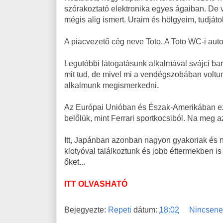
szórakoztató elektronika egyes ágaiban. De va
mégis alig ismert. Uraim és hölgyeim, tudját
A piacvezető cég neve Toto. A Toto WC-i auto
Legutóbbi látogatásunk alkalmával svájci bará
mit tud, de mivel mi a vendégszobában voltun
alkalmunk megismerkedni.
Az Európai Unióban és Észak-Amerikában ez
belőlük, mint Ferrari sportkocsiból. Na meg
Itt, Japánban azonban nagyon gyakoriak és 
klotyóval találkoztunk és jobb éttermekben i
őket...
ITT OLVASHATÓ
Bejegyezte:
Repeti
dátum:
18:02
Nincsene