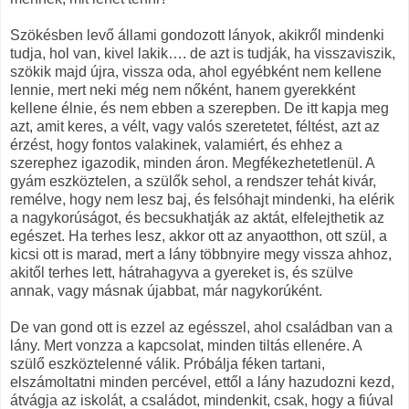
Szökésben levő állami gondozott lányok, akikről mindenki
tudja, hol van, kivel lakik…. de azt is tudják, ha visszaviszik,
szökik majd újra, vissza oda, ahol egyébként nem kellene
lennie, mert neki még nem nőként, hanem gyerekként
kellene élnie, és nem ebben a szerepben. De itt kapja meg
azt, amit keres, a vélt, vagy valós szeretetet, féltést, azt az
érzést, hogy fontos valakinek, valamiért, és ehhez a
szerephez igazodik, minden áron. Megfékezhetetlenül. A
gyám eszköztelen, a szülők sehol, a rendszer tehát kivár,
remélve, hogy nem lesz baj, és felsóhajt mindenki, ha elérik
a nagykorúságot, és becsukhatják az aktát, elfelejthetik az
egészet. Ha terhes lesz, akkor ott az anyaotthon, ott szül, a
kicsi ott is marad, mert a lány többnyire megy vissza ahhoz,
akitől terhes lett, hátrahagyva a gyereket is, és szülve
annak, vagy másnak újabbat, már nagykorúként.
De van gond ott is ezzel az egésszel, ahol családban van a
lány. Mert vonzza a kapcsolat, minden tiltás ellenére. A
szülő eszköztelenné válik. Próbálja féken tartani,
elszámoltatni minden percével, ettől a lány hazudozni kezd,
átvágja az iskolát, a családot, mindenkit, csak, hogy a fiúval