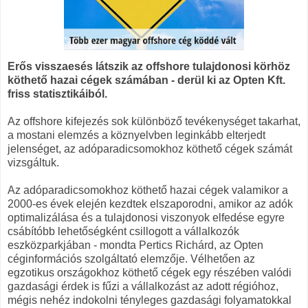
Erős visszaesés látszik az offshore tulajdonosi körhöz
köthető hazai cégek számában - derül ki az Opten Kft.
friss statisztikáiból.
Az offshore kifejezés sok különböző tevékenységet takarhat,
a mostani elemzés a köznyelvben leginkább elterjedt
jelenséget, az adóparadicsomokhoz köthető cégek számát
vizsgáltuk.
Az adóparadicsomokhoz köthető hazai cégek valamikor a
2000-es évek elején kezdtek elszaporodni, amikor az adók
optimalizálása és a tulajdonosi viszonyok elfedése egyre
csábítóbb lehetőségként csillogott a vállalkozók
eszközparkjában - mondta Pertics Richárd, az Opten
céginformációs szolgáltató elemzője. Vélhetően az
egzotikus országokhoz köthető cégek egy részében valódi
gazdasági érdek is fűzi a vállalkozást az adott régióhoz,
mégis nehéz indokolni tényleges gazdasági folyamatokkal