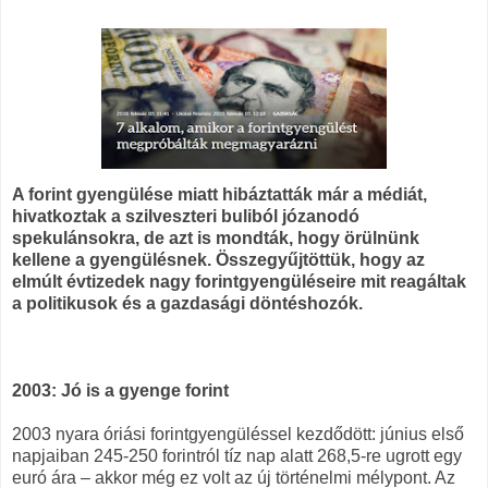
A forint gyengülése miatt hibáztatták már a médiát,
hivatkoztak a szilveszteri buliból józanodó
spekulánsokra, de azt is mondták, hogy örülnünk
kellene a gyengülésnek. Összegyűjtöttük, hogy az
elmúlt évtizedek nagy forintgyengüléseire mit reagáltak
a politikusok és a gazdasági döntéshozók.
2003: Jó is a gyenge forint
2003 nyara óriási forintgyengüléssel kezdődött: június első
napjaiban 245-250 forintról tíz nap alatt 268,5-re ugrott egy
euró ára – akkor még ez volt az új történelmi mélypont. Az