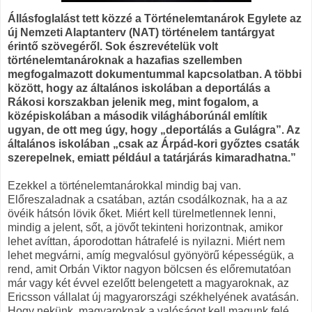
Állásfoglalást tett közzé a Történelemtanárok Egylete az
új Nemzeti Alaptanterv (NAT) történelem tantárgyat
érintő szövegéről. Sok észrevételük volt
történelemtanároknak a hazafias szellemben
megfogalmazott dokumentummal kapcsolatban. A többi
között, hogy az általános iskolában a deportálás a
Rákosi korszakban jelenik meg, mint fogalom, a
középiskolában a második világháborúnál említik
ugyan, de ott meg úgy, hogy „deportálás a Gulágra”. Az
általános iskolában „csak az Árpád-kori győztes csaták
szerepelnek, emiatt például a tatárjárás kimaradhatna.”
Ezekkel a történelemtanárokkal mindig baj van.
Előreszaladnak a csatában, aztán csodálkoznak, ha a az
övéik hátsón lövik őket. Miért kell türelmetlennek lenni,
mindig a jelent, sőt, a jövőt tekinteni horizontnak, amikor
lehet avíttan, áporodottan hátrafelé is nyilazni. Miért nem
lehet megvárni, amíg megvalósul gyönyörű képességük, a
rend, amit Orbán Viktor nagyon bölcsen és előremutatóan
már vagy két évvel ezelőtt belengetett a magyaroknak, az
Ericsson vállalat új magyarországi székhelyének avatásán.
Hogy nekünk, magyaroknak a valóságot kell magunk felé