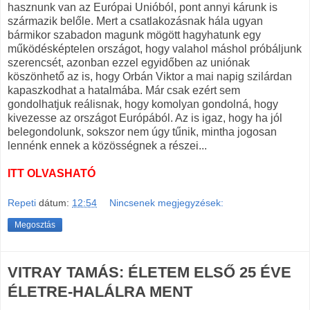
hasznunk van az Európai Unióból, pont annyi kárunk is
származik belőle. Mert a csatlakozásnak hála ugyan
bármikor szabadon magunk mögött hagyhatunk egy
működésképtelen országot, hogy valahol máshol próbáljunk
szerencsét, azonban ezzel egyidőben az uniónak
köszönhető az is, hogy Orbán Viktor a mai napig szilárdan
kapaszkodhat a hatalmába. Már csak ezért sem
gondolhatjuk reálisnak, hogy komolyan gondolná, hogy
kivezesse az országot Európából. Az is igaz, hogy ha jól
belegondolunk, sokszor nem úgy tűnik, mintha jogosan
lennénk ennek a közösségnek a részei...
ITT OLVASHATÓ
Repeti
dátum:
12:54
Nincsenek megjegyzések:
Megosztás
VITRAY TAMÁS: ÉLETEM ELSŐ 25 ÉVE
ÉLETRE-HALÁLRA MENT