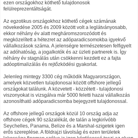
ezen országokhoz köthető tulajdonosok
felülreprezentáltságát.
Az egzotikus országokhoz köthető cégek számának
növekedése 2005 és 2009 között volt a leglátványosabb,
ekkor néhány év alatt megháromszorozódott és
megközelített a hétezret az adóparadicsomokba igyekvő
vállalkozások száma. A jelenségre természetesen felfigyelt
az adóhatóság, a jogalkotók és az üzleti partnerek is. Így
néhány év stagnálás után csökkenni kezdett ez a fajta
adóoptimalizálás és rejtőzködési gyakorlat.
Jelenleg mintegy 3300 cég működik Magyarországon,
amelyek közvetlen tulajdonosai között offshore jellegű
országokat találunk. A közvetett - közzétett - tulajdonosi
viszonyokat is vizsgálva már 5000 feletti hazai vállalkozás
azonosítható adóparadicsomba bejegyzett tulajdonossal.
Az offshore jellegű országok közül 10 ország adja az
offshore cégek 90 százalékát, de talán a legkirívóbb
Seychelles, Panama, Belize és a Marshal-szigetek igen
erős szereplése. A földrajzi távolság és ezen területek