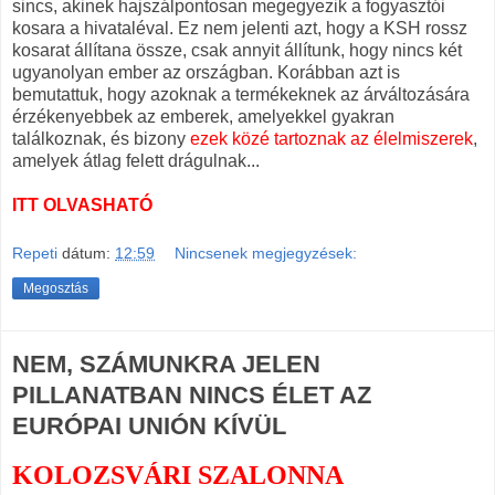
sincs, akinek hajszálpontosan megegyezik a fogyasztói
kosara a hivataléval. Ez nem jelenti azt, hogy a KSH rossz
kosarat állítana össze, csak annyit állítunk, hogy nincs két
ugyanolyan ember az országban. Korábban azt is
bemutattuk, hogy azoknak a termékeknek az árváltozására
érzékenyebbek az emberek, amelyekkel gyakran
találkoznak, és bizony
e
zek közé tartoznak az élelmiszerek
,
amelyek átlag felett drágulnak...
ITT OLVASHATÓ
Repeti
dátum:
12:59
Nincsenek megjegyzések:
Megosztás
NEM, SZÁMUNKRA JELEN
PILLANATBAN NINCS ÉLET AZ
EURÓPAI UNIÓN KÍVÜL
KOLOZSVÁRI SZALONNA