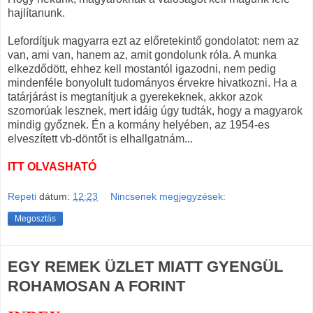
hajlítanunk.
Lefordítjuk magyarra ezt az előretekintő gondolatot: nem az
van, ami van, hanem az, amit gondolunk róla. A munka
elkezdődött, ehhez kell mostantól igazodni, nem pedig
mindenféle bonyolult tudományos érvekre hivatkozni. Ha a
tatárjárást is megtanítjuk a gyerekeknek, akkor azok
szomorúak lesznek, mert idáig úgy tudták, hogy a magyarok
mindig győznek. Én a kormány helyében, az 1954-es
elveszített vb-döntőt is elhallgatnám...
ITT OLVASHATÓ
Repeti
dátum:
12:23
Nincsenek megjegyzések:
Megosztás
EGY REMEK ÜZLET MIATT GYENGÜL
ROHAMOSAN A FORINT