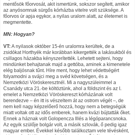
mentősök főorvosát, akit ismertünk, sokszor segített, amikor
az anyósomnak sürgős kórházba vitelre volt szüksége. A
főorvos úr apja egykor, a nyilas uralom alatt, az életemet is
megmentette.
MN: Hogyan?
VT:
A nyilasok október 15-én uralomra kerültek, de a
zsidókat Horthyék már korábban kikergették a lakásukból és
csillagos házakba kényszerítették. Lehetett sejteni, hogy
min­dünket behajtanak majd a gettóba, aminek a kimenetele
elég baljósnak tűnt. Híre ment, hogy lehet védettségért
folyamodni a svájci meg a svéd követségen, és a
Nemzetközi Vöröskeresztnél. Mi a nagyszüleimmel a
Csanády utca 21.-be költöztünk, ahol a földszint és az I.
emelet a Nemzetközi Vöröskereszt kórházának volt
berendezve – én itt is vészeltem át az ostrom végét –, de
nem kell nagy képzelőerő hozzá, hogy nem a betegségük
miatt voltak ott az idős emberek, hanem kvázi bújtatták őket.
Ennek a háznak volt Golopencza Illés a légóparancsnoka.
Az egyik szülője bolgár volt, a másik szlovák, ő pedig igaz
magyar ember. Évekkel később találkoztam vele tévésként,