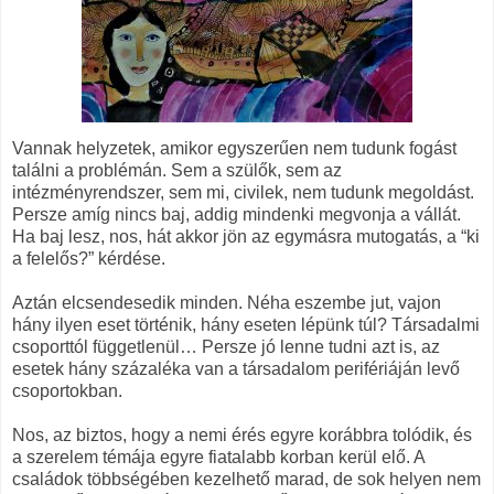
Vannak helyzetek, amikor egyszerűen nem tudunk fogást
találni a problémán. Sem a szülők, sem az
intézményrendszer, sem mi, civilek, nem tudunk megoldást.
Persze amíg nincs baj, addig mindenki megvonja a vállát.
Ha baj lesz, nos, hát akkor jön az egymásra mutogatás, a “ki
a felelős?” kérdése.
Aztán elcsendesedik minden. Néha eszembe jut, vajon
hány ilyen eset történik, hány eseten lépünk túl? Társadalmi
csoporttól függetlenül… Persze jó lenne tudni azt is, az
esetek hány százaléka van a társadalom perifériáján levő
csoportokban.
Nos, az biztos, hogy a nemi érés egyre korábbra tolódik, és
a szerelem témája egyre fiatalabb korban kerül elő. A
családok többségében kezelhető marad, de sok helyen nem