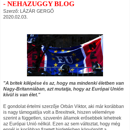
- NEHAZUGGY BLOG
Szerző: LÁZÁR GERGŐ
2020.02.03.
"A britek kilépése és az, hogy ma mindenki életben van
Nagy-Britanniában, azt mutatja, hogy az Európai Unión
kívül is van élet."
E gondolat értelmi szerzője Orbán Viktor, aki már korábban
is nagy támogatója volt a Brexitnek, hiszen véleménye
szerint a független, szuverén államok erősebbek lehetnek
az Európai Unió nélkül. Ezen az sem változtat, hogy még
ennél is korábban fizetett hirdetésben könyörgött a