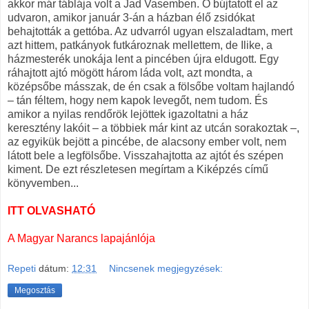
akkor már táblája volt a Jad Vasemben. Ő bújtatott el az
udvaron, amikor január 3-án a házban élő zsidókat
behajtották a gettóba. Az udvarról ugyan elszaladtam, mert
azt hittem, patkányok futkároznak mellettem, de Ilike, a
házmesterék unokája lent a pincében újra eldugott. Egy
ráhajtott ajtó mögött három láda volt, azt mondta, a
középsőbe másszak, de én csak a fölsőbe voltam hajlandó
– tán féltem, hogy nem kapok levegőt, nem tudom. És
amikor a nyilas rendőrök lejöttek igazoltatni a ház
keresztény lakóit – a többiek már kint az utcán sorakoztak –,
az egyikük bejött a pincébe, de alacsony ember volt, nem
látott bele a legfölsőbe. Visszahajtotta az ajtót és szépen
kiment. De ezt részletesen megírtam a Kiképzés című
könyvemben...
ITT OLVASHATÓ
A Magyar Narancs lapajánlója
Repeti
dátum:
12:31
Nincsenek megjegyzések:
Megosztás