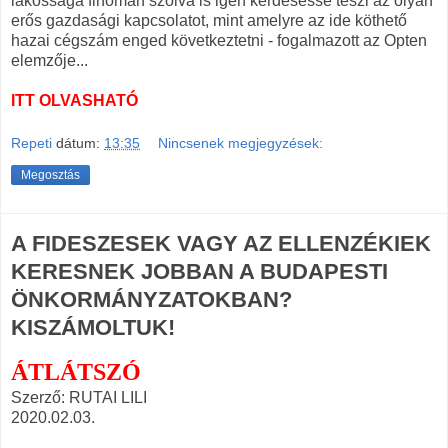
lakossága finoman szólva is igen kérdésessé teszi az olyan
erős gazdasági kapcsolatot, mint amelyre az ide köthető
hazai cégszám enged következtetni - fogalmazott az Opten
elemzője...
ITT OLVASHATÓ
Repeti
dátum:
13:35
Nincsenek megjegyzések:
Megosztás
A FIDESZESEK VAGY AZ ELLENZÉKIEK
KERESNEK JOBBAN A BUDAPESTI
ÖNKORMÁNYZATOKBAN?
KISZÁMOLTUK!
ÁTLÁTSZÓ
Szerző: RUTAI LILI
2020.02.03.