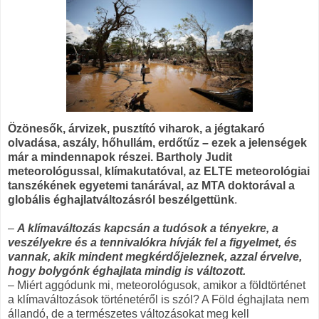
Özönesők, árvizek, pusztító viharok, a jégtakaró
olvadása, aszály, hőhullám, erdőtűz – ezek a jelenségek
már a mindennapok részei. Bartholy Judit
meteorológussal, klímakutatóval, az ELTE meteorológiai
tanszékének egyetemi tanárával, az MTA doktorával a
globális éghajlatváltozásról beszélgettünk
.
–
A klímaváltozás kapcsán a tudósok a tényekre, a
veszélyekre és a tennivalókra hívják fel a figyelmet, és
vannak, akik mindent megkérdőjeleznek, azzal érvelve,
hogy bolygónk éghajlata mindig is változott.
– Miért aggódunk mi, meteorológusok, amikor a földtörténet
a klímaváltozások történetéről is szól? A Föld éghajlata nem
állandó, de a természetes változásokat meg kell