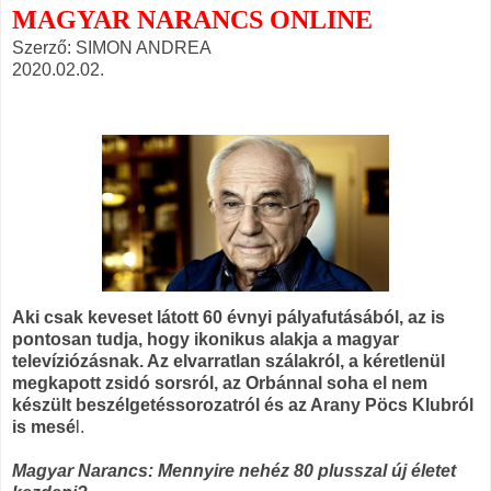
MAGYAR NARANCS ONLINE
Szerző: SIMON ANDREA
2020.02.02.
Aki csak keveset látott 60 évnyi pályafutásából, az is
pontosan tudja, hogy ikonikus alakja a magyar
televíziózásnak. Az elvarratlan szálakról, a kéretlenül
megkapott zsidó sorsról, az Orbánnal soha el nem
készült beszélgetéssorozatról és az Arany Pöcs Klubról
is mesé
l.
Magyar Narancs: Mennyire nehéz 80 plusszal új életet