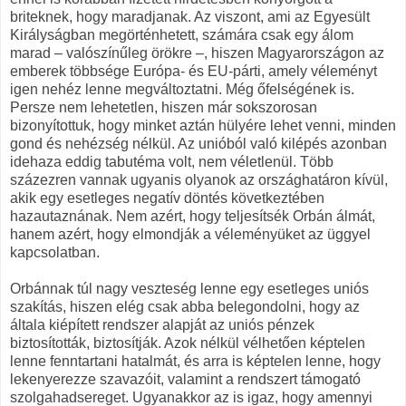
briteknek, hogy maradjanak. Az viszont, ami az Egyesült
Királyságban megörténhetett, számára csak egy álom
marad – valószínűleg örökre –, hiszen Magyarországon az
emberek többsége Európa- és EU-párti, amely véleményt
igen nehéz lenne megváltoztatni. Még őfelségének is.
Persze nem lehetetlen, hiszen már sokszorosan
bizonyítottuk, hogy minket aztán hülyére lehet venni, minden
gond és nehézség nélkül. Az unióból való kilépés azonban
idehaza eddig tabutéma volt, nem véletlenül. Több
százezren vannak ugyanis olyanok az országhatáron kívül,
akik egy esetleges negatív döntés következtében
hazautaznának. Nem azért, hogy teljesítsék Orbán álmát,
hanem azért, hogy elmondják a véleményüket az üggyel
kapcsolatban.
Orbánnak túl nagy veszteség lenne egy esetleges uniós
szakítás, hiszen elég csak abba belegondolni, hogy az
általa kiépített rendszer alapját az uniós pénzek
biztosították, biztosítják. Azok nélkül vélhetően képtelen
lenne fenntartani hatalmát, és arra is képtelen lenne, hogy
lekenyerezze szavazóit, valamint a rendszert támogató
szolgahadsereget. Ugyanakkor az is igaz, hogy amennyi