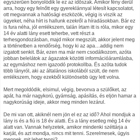
egyszerűen bonyolódik le ez az időszak. Amikor fény derül
arra, hogy egy felnőtt egy gyereklánnyal létesít kapcsolatot,
ott megvannak a hatósági eszközök, végig is viszik az
ügyeket, néha hírt is hallunk ezekről a híradásokban. Bár ez
is fura néha, jól emlékszem, talán írtam itt is róla, mikor egy
14 év alatti lány esett teherbe, vett részt a
terhesgondozásban, majd mikor megszült, akkor jelent meg
a történetben a rendőrség, hogy ki az apa…addig nem
izgatott senkit. Bár, ezen ma már nem csodálkozom, azóta
jobban belelátok az ágazatok közötti információáramlásba,
az egymáshoz nem igazodó protokollba. És azóta tudok
több lányról, aki az általános iskolából szült, de nem
emlékszem, hogy ezekből különösebb ügy lett volna.
Mert megoldódik, elsimul, végig, bevonva a szülőket, az
apát, ha már nagykorú, gyámság, apásítás, és eljön hamar a
nagykorúság ideje, akkor meg minden lezárul.
De mi van ott, akiknél nem jön el ez az idő? Ahol mondjuk a
lány is és a fiú is 18 év alatti. És a lány esetleg még 14 év
alatt van. Vannak helyzetek, amikor mindenki széttárja a
karját, és azt mondja, nincs mit tenni. Szerelmesek, úgyis
mennek, mit lehet tenni?