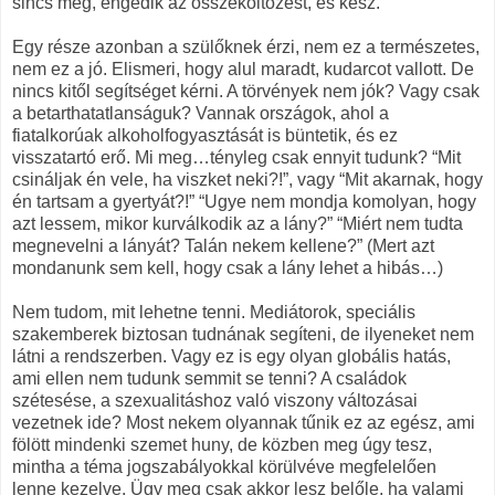
sincs meg, engedik az összeköltözést, és kész.
Egy része azonban a szülőknek érzi, nem ez a természetes,
nem ez a jó. Elismeri, hogy alul maradt, kudarcot vallott. De
nincs kitől segítséget kérni. A törvények nem jók? Vagy csak
a betarthatatlanságuk? Vannak országok, ahol a
fiatalkorúak alkoholfogyasztását is büntetik, és ez
visszatartó erő. Mi meg…tényleg csak ennyit tudunk? “Mit
csináljak én vele, ha viszket neki?!”, vagy “Mit akarnak, hogy
én tartsam a gyertyát?!” “Ugye nem mondja komolyan, hogy
azt lessem, mikor kurválkodik az a lány?” “Miért nem tudta
megnevelni a lányát? Talán nekem kellene?” (Mert azt
mondanunk sem kell, hogy csak a lány lehet a hibás…)
Nem tudom, mit lehetne tenni. Mediátorok, speciális
szakemberek biztosan tudnának segíteni, de ilyeneket nem
látni a rendszerben. Vagy ez is egy olyan globális hatás,
ami ellen nem tudunk semmit se tenni? A családok
szétesése, a szexualitáshoz való viszony változásai
vezetnek ide? Most nekem olyannak tűnik ez az egész, ami
fölött mindenki szemet huny, de közben meg úgy tesz,
mintha a téma jogszabályokkal körülvéve megfelelően
lenne kezelve. Ügy meg csak akkor lesz belőle, ha valami