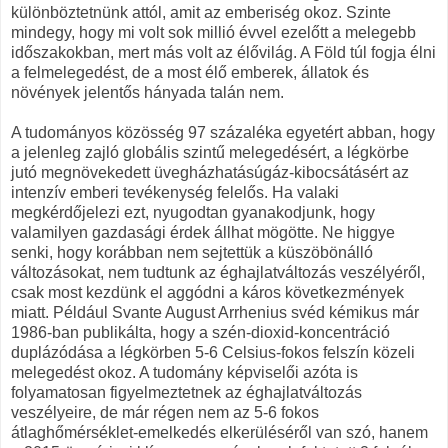
különböztetnünk attól, amit az emberiség okoz. Szinte
mindegy, hogy mi volt sok millió évvel ezelőtt a melegebb
időszakokban, mert más volt az élővilág. A Föld túl fogja élni
a felmelegedést, de a most élő emberek, állatok és
növények jelentős hányada talán nem.
A tudományos közösség 97 százaléka egyetért abban, hogy
a jelenleg zajló globális szintű melegedésért, a légkörbe
jutó megnövekedett üvegházhatásúgáz-kibocsátásért az
intenzív emberi tevékenység felelős. Ha valaki
megkérdőjelezi ezt, nyugodtan gyanakodjunk, hogy
valamilyen gazdasági érdek állhat mögötte. Ne higgye
senki, hogy korábban nem sejtettük a küszöbönálló
változásokat, nem tudtunk az éghajlatváltozás veszélyéről,
csak most kezdünk el aggódni a káros következmények
miatt. Például Svante August Arrhenius svéd kémikus már
1986-ban publikálta, hogy a szén-dioxid-koncentráció
duplázódása a légkörben 5-6 Celsius-fokos felszín közeli
melegedést okoz. A tudomány képviselői azóta is
folyamatosan figyelmeztetnek az éghajlatváltozás
veszélyeire, de már régen nem az 5-6 fokos
átlaghőmérséklet-emelkedés elkerüléséről van szó, hanem