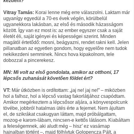
kezdeni?
Vitray Tamás:
Korai lenne még erre válaszolni. Laktam már
ugyanígy egyedül a 70-es évek végén, körülbelül
ugyanekkora lakásban, az első és második házasságom
között. Így van ez most is: az ember egyszer csak a saját
éle­tét éli, saját igényei és képességei szerint. Minden
magától értetődő: mosni, beágyazni, rendet rakni kell. Jelen
pillanatban az egyetlen gondom, hogy egyelőre nem tudok
nekikezdeni semminek. Nincs hova kipakolnom, tele
dobozzal a pincerekesz.
MN: Mi volt az első gondolata, amikor az otthoni, 17
lépcsős zuhanását követően földet ért?
VT:
Már útközben is ordítottam: „jaj ne! jaj ne!” – miközben
hol a falhoz, hol a lépcső vastag fakorlátjához csapódtam.
Amikor megérkeztem a lépcsősor aljára, a könyvespolcunk
tövébe, jobbról hatalmas ütés érte a fejemet. Nem ájultam
el, de szikrákat csakugyan láttam, majd próbálgattam,
mozog-e karom-lábam, nincsen-e kettős látásom. Kiabáltam
a feleségemnek, aki aludt még – hisz’ ez vasárnap
hajnalban történt –, majd fölhívtuk Golopencza Pált, a