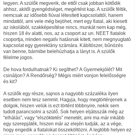
legyen. A szülők megverik, de ettől csak jobban kötődik
ahhoz, akitől gyengédséget, megértést kap. A szülők féltik,
nemcsak az idősebb fiúval létesített kapcsolattól, hanem
mindattól, ami vele még bejöhet, mert egy fiatal, aki kiesett
az iskolából, szakképesítése nincs, munkát nem kap még,
hiszen 18 év alatti, nos, az a csoport az un. NEET fiatalok
csoportja, minden negatív hatásnak kitett, nem megnyugtató
kapcsolat egy gyereklány számára. Kábítószer, bűnözés
van benne, bármibe belehúzhatja a lányt is. A szülők
félelme jogos.
De hova fordulhatnak? Ki segíthet? A Gyermekjólét? Mit
csináljon? A Rendőrség? Mégis miért vonjon felelősségre
és kit?
A szülők egy része, sajnos a nagyobb százaléka ilyen
esetben nem tesz semmit. Hagyja, hogy megtörténjenek a
dolgok, hiszen velük is ezt történt többnyire, nekik sem
tudott parancsolni a szülő. Sok helyen eljátsszák még az
“elhálás”, vagy “elszöktetés” menetét, ami ma már inkább
egy szerepjáték, hiszen már az elején tudják, az a vége,
hogy engedik a fiatalokat összeköltözni. A legtöbb helyen ez