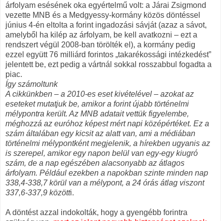
árfolyam esésének oka egyértelmű volt: a Járai Zsigmond
vezette MNB és a Medgyessy-kormány közös döntéssel
június 4-én eltolta a forint ingadozási sávját (azaz a sávot,
amelyből ha kilép az árfolyam, be kell avatkozni – ezt a
rendszert végül 2008-ban törölték el), a kormány pedig
ezzel együtt 76 milliárd forintos „takarékossági intézkedést”
jelentett be, ezt pedig a vártnál sokkal rosszabbul fogadta a
piac.
Így számoltunk
A cikkünkben – a 2010-es eset kivételével – azokat az
eseteket mutatjuk be, amikor a forint újabb történelmi
mélypontra került. Az MNB adatait vettük figyelembe,
méghozzá az euróhoz képest mért napi középértéket. Ez a
szám általában egy kicsit az alatt van, ami a médiában
történelmi mélypontként megjelenik, a hírekben ugyanis az
is szerepel, amikor egy napon belül van egy-egy kiugró
szám, de a nap egészében alacsonyabb az átlagos
árfolyam. Például ezekben a napokban szinte minden nap
338,4-338,7 körül van a mélypont, a 24 órás átlag viszont
337,6-337,9 között
i.
A döntést azzal indokolták, hogy a gyengébb forintra