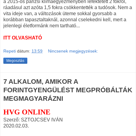
a 2015-ös párizsi klímaegyezményben lefektetett 2 fokról,
ráadásul azt azóta 1,5 fokra csökkentették a tudósok. Nem a
vita ideje van, a változások üteme sokkal gyorsabb a
korábban tapasztaltaknál, azonnal cselekedni kell, mert a
jelenlegi életformánk nem tartható...
ITT OLVASHATÓ
Repeti
dátum:
13:59
Nincsenek megjegyzések:
Megosztás
7 ALKALOM, AMIKOR A
FORINTGYENGÜLÉST MEGPRÓBÁLTÁK
MEGMAGYARÁZNI
HVG ONLINE
Szerző: SZTOJCSEV IVÁN
2020.02.03.