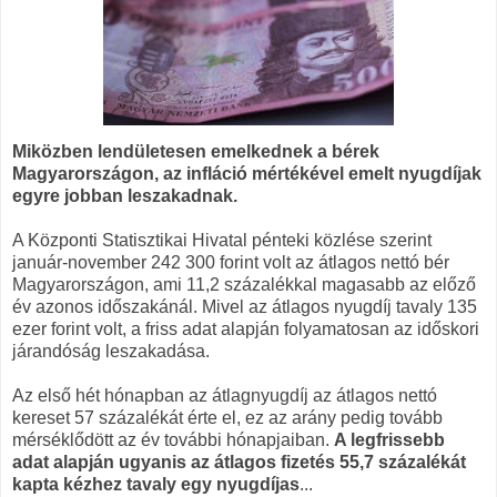
Miközben lendületesen emelkednek a bérek
Magyarországon, az infláció mértékével emelt nyugdíjak
egyre jobban leszakadnak.
A Központi Statisztikai Hivatal pénteki közlése szerint
január-november 242 300 forint volt az átlagos nettó bér
Magyarországon, ami 11,2 százalékkal magasabb az előző
év azonos időszakánál. Mivel az átlagos nyugdíj tavaly 135
ezer forint volt, a friss adat alapján folyamatosan az időskori
járandóság leszakadása.
Az első hét hónapban az átlagnyugdíj az átlagos nettó
kereset 57 százalékát érte el, ez az arány pedig tovább
mérséklődött az év további hónapjaiban.
A legfrissebb
adat alapján ugyanis az átlagos fizetés 55,7 százalékát
kapta kézhez tavaly egy nyugdíjas
...