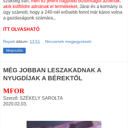
szükség van,
mert ez jelent nagyobb biztonságot azoknak,
akik külföldre adnának el termékeket
. Járai és a kormány is
úgy számolt, hogy a 240-nél erősebb forint már káros volna
a gazdaságunk számára...
ITT OLVASHATÓ
Repeti
dátum:
13:51
Nincsenek megjegyzések:
Megosztás
MÉG JOBBAN LESZAKADNAK A
NYUGDÍJAK A BÉREKTŐL
MFOR
Szerző: SZÉKELY SAROLTA
2020.02.03.