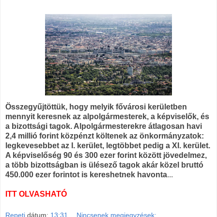
Összegyűjtöttük, hogy melyik fővárosi kerületben
mennyit keresnek az alpolgármesterek, a képviselők, és
a bizottsági tagok. Alpolgármesterekre átlagosan havi
2,4 millió forint közpénzt költenek az önkormányzatok:
legkevesebbet az I. kerület, legtöbbet pedig a XI. kerület.
A képviselőség 90 és 300 ezer forint között jövedelmez,
a több bizottságban is ülésező tagok akár közel bruttó
450.000 ezer forintot is kereshetnek havonta
...
ITT OLVASHATÓ
Repeti
dátum:
13:31
Nincsenek megjegyzések: