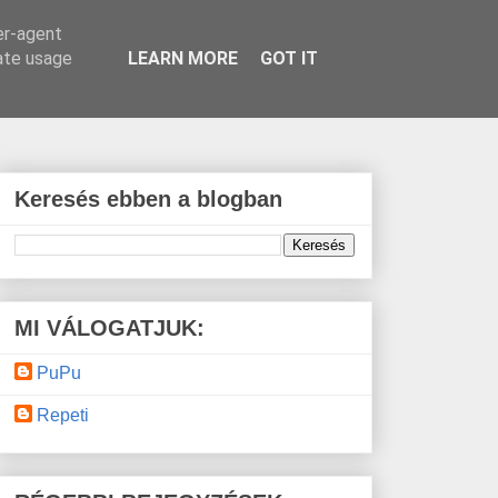
er-agent
rate usage
LEARN MORE
GOT IT
Keresés ebben a blogban
MI VÁLOGATJUK:
PuPu
Repeti