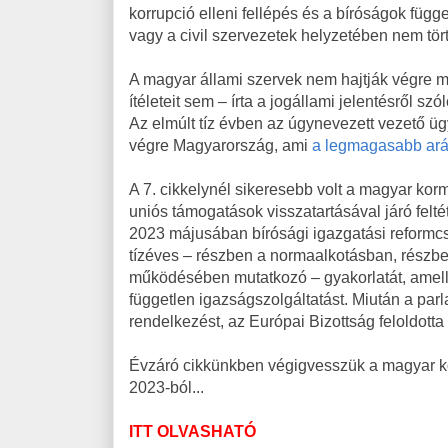
korrupció elleni fellépés és a bíróságok fü
vagy a civil szervezetek helyzetében nem tört
A magyar állami szervek nem hajtják végre 
ítéleteit sem – írta a jogállami jelentésről 
Az elmúlt tíz évben az úgynevezett vezető üg
végre Magyarország, ami
a legmagasabb ar
A 7. cikkelynél sikeresebb volt a magyar ko
uniós támogatások visszatartásával járó fel
2023 májusában bírósági igazgatási reformcso
tízéves – részben a normaalkotásban, részben
működésében mutatkozó – gyakorlatát, amelly
független igazságszolgáltatást. Miután a p
rendelkezést, az Európai Bizottság feloldotta
Évzáró cikkünkben végigvesszük a magyar ko
2023-ból...
ITT OLVASHATÓ