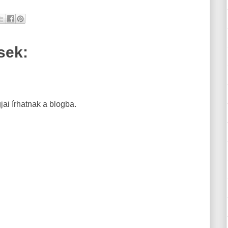
sek:
ai írhatnak a blogba.