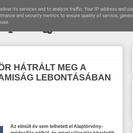
liver its services and to analyze traffic. Your IP address and us
rmance and security metrics to ensure quality of service, gene
pi blogjava
buse.
ZÖR HÁTRÁLT MEG A
AMISÁG LEBONTÁSÁBAN
Az elmúlt év sem telhetett el Alaptörvény-
módosítás nélkül, és mivel választás közeledik,