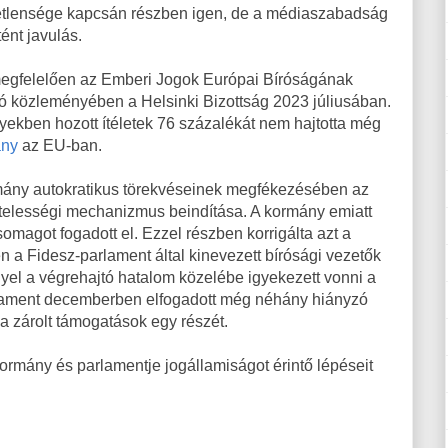
ggetlensége kapcsán részben igen, de a médiaszabadság
ént javulás.
megfelelően az Emberi Jogok Európai Bíróságának
szóló közleményében a Helsinki Bizottság 2023 júliusában.
yekben hozott ítéletek 76 százalékát nem hajtotta még
ány
az EU-ban.
rmány autokratikus törekvéseinek megfékezésében az
tételességi mechanizmus beindítása. A kormány emiatt
magot fogadott el. Ezzel részben korrigálta azt a
 a Fidesz-parlament által kinevezett bírósági vezetők
el a végrehajtó hatalom közelébe igyekezett vonni a
arlament decemberben elfogadott még néhány hiányzó
 a zárolt támogatások egy részét.
rmány és parlamentje jogállamiságot érintő lépéseit