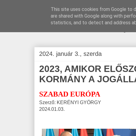
This site uses cookies from Google to de
are shared with Google along with perfo
BLOGÁSZAT, na
statistics, and to detect and address a
2024. január 3., szerda
2023, AMIKOR ELŐS
KORMÁNY A JOGÁLL
SZABAD EURÓPA
Szerző: KERÉNYI GYÖRGY
2024.01.03.