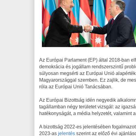
Az Európai Parlament (EP) által 2018-ban el
demokrácia és jogállam rendszerszintű probl
súlyosan megsérti az Európai Unió alapérté
Magyarországgal szemben. Ez zajlik, de mes
róla az Európai Unió Tanácsában.
Az Európai Bizottság idén negyedik alkalo
tagállamban négy területet vizsgál: az igazsá
hatékonyságát, a média helyzetét, valamint a
A bizottság 2022-es jelentésében fogalmazot
2023-as
jelentés
szerint az előző évi ajánlá