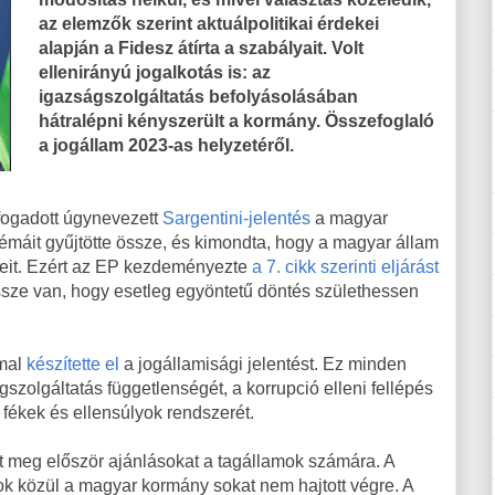
az elemzők szerint aktuálpolitikai érdekei
alapján a Fidesz átírta a szabályait. Volt
ellenirányú jogalkotás is: az
igazságszolgáltatás befolyásolásában
hátralépni kényszerült a kormány. Összefoglaló
a jogállam 2023-as helyzetéről.
fogadott úgynevezett
Sargentini-jelentés
a magyar
émáit gyűjtötte össze, és kimondta, hogy a magyar állam
keit. Ezért az EP kezdeményezte
a 7. cikk szerinti eljárást
sze van, hogy esetleg egyöntetű döntés születhessen
mmal
készítette el
a jogállamisági jelentést. Ez minden
gszolgáltatás függetlenségét, a korrupció elleni fellépés
 fékek és ellensúlyok rendszerét.
t meg először ajánlásokat a tagállamok számára. A
sok közül a magyar kormány sokat nem hajtott végre. A