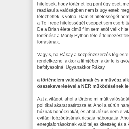
hitelesek, hogy történetileg pont úgy esett 
ráadásul a valóságban nem is úgy estek meg 
létezhettek is volna. Hamlet hitelességét nem 
a Téli rege hitelességét cseppet sem csorbí
De a Brian élete című film sem attól válik hit
történész a Monty Python-féle értelmezést te
forrásának.
Vagyis, ha Rákay a közpénzszerzés légiesre ér
rendelkezne, akkor a filmjében akár le is gy
befolyásolná. Ugyanakkor Rákay
a történelem valóságának és a művész alko
összekeverésével a NER működésének leg
Azt a világot, ahol a történelmi múlt valóságát
politikai akarat satírozza át. Ahol a sűrűn 
húznak bohócsipkát, és ahol Jézus nem e vi
evilági tobzódásának ricsaja háborgatja. Aho
energiaforrásoknak való teljes kitettség és 