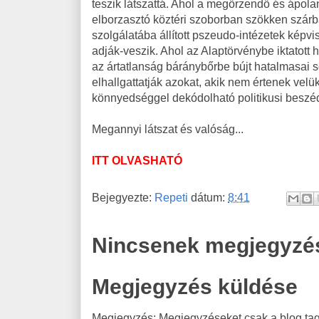
teszik látszattá. Ahol a megőrzendő és ápol
elborzasztó köztéri szoborban szökken szárb
szolgálatába állított pszeudo-intézetek képvi
adják-veszik. Ahol az Alaptörvénybe iktatott
az ártatlanság báránybőrbe bújt hatalmasa
elhallgattatják azokat, akik nem értenek velük 
könnyedséggel dekódolható politikusi beszéde
Megannyi látszat és valóság...
ITT OLVASHATÓ
Bejegyezte:
Repeti
dátum:
8:41
Nincsenek megjegyzé
Megjegyzés küldése
Megjegyzés: Megjegyzéseket csak a blog tagj