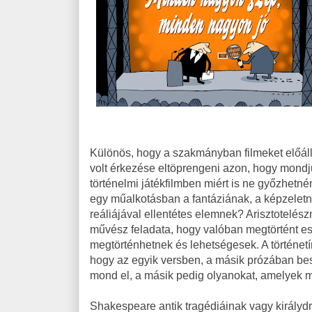
Különös, hogy a szakmányban filmeket előáll
volt érkezése eltöprengeni azon, hogy mond
történelmi játékfilmben miért is ne győzhetn
egy műalkotásban a fantáziának, a képzelet
reáliájával ellentétes elemnek? Arisztotelész
művész feladata, hogy valóban megtörtént 
megtörténhetnek és lehetségesek. A történetír
hogy az egyik versben, a másik prózában be
mond el, a másik pedig olyanokat, amelyek 
Shakespeare antik tragédiáinak vagy királydrá