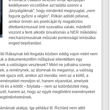
kedélyesen viccelődve azt találta üzenni a
„fanyalgóknak”, hogy mindenkit megnyugtat, „nem
fogunk győzni a végén”. Ritkán adódó pillanat,
amikor önnön ars poeticáját ily magabiztos
dilettantizmussal önti szavakba valaki, másfelől
viszont a fenti alkotói önvallomás a NER működési
mechanizmusának műszaki pontosságú leírásába
enged bepillantást.
ító Rákaynak két forgatás közben eddig vajon miért nem
juk a dokumentumfilm műfajával ellentétben egy
ének a valóságos vesztesek? Miért ne juthatna szerep
nek, a reménynek, az álomnak és megannyi, a valóság
nek igaza volt, amikor azt mondta: nem az a költő, a
eseményeket mondjon el, hanem olyanokat, amelyek
ót és a költőt – folytatta – nem az különbözteti meg,
szél, hanem az, hogy az egyik megtörtént eseményeket
megtörténhetnének.
máinak alakjai, így például III. Richárd nem attól