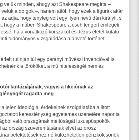
meg velük minden, ahogy azt Shakespeare megírta –
velük a dolgok –, hanem attól, hogy ezek a figurák akár
az adja, hogy tényleg volt egy ilyen nevű dán királyfi, s
tja, hogy a műben Shakespeare a cseh tengert emlegeti.
elessé, ha a vonatkozó korszakot és Jézus életét kutató
kinti tudományos vizsgálódása alapvető történeti
lelt rutinján túl egy parányi művészi invencióval is
őzhetnénk a törököket, a mű hitelességét nem ez
tói fantáziájának, vagyis a fikciónak az
lényegét ragadta meg.
 a jelen ideológiai érdekeinek szolgálatába állított
hangoztatott kereszténység egyetemes üzenetére naponta
lágból való országának méltóságát luxuspüspökök
l az ország szuverenitásának elvét az orosz
a kínai befektetésekhez nélkülözhetetlen pénzkölcsönök