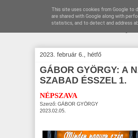
This site uses cookies from Google to de
are shared with Google along with perfo
BLOGÁSZAT, na
statistics, and to detect and address a
2023. február 6., hétfő
GÁBOR GYÖRGY: A N
SZABAD ÉSSZEL 1.
NÉPSZAVA
Szerző: GÁBOR GYÖRGY
2023.02.05.