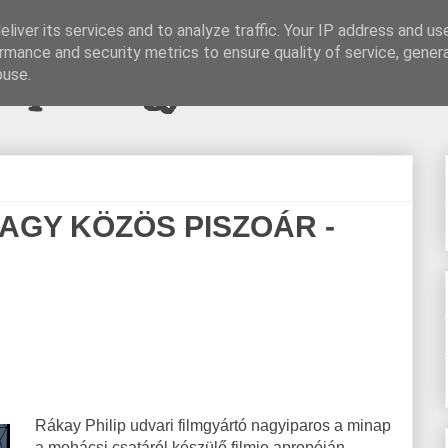
liver its services and to analyze traffic. Your IP address and us
rmance and security metrics to ensure quality of service, gene
pi blogjava
buse.
AGY KÖZÖS PISZOÁR -
Rákay Philip udvari filmgyártó nagyiparos a minap
a mohácsi csatáról készülő filmje apropóján