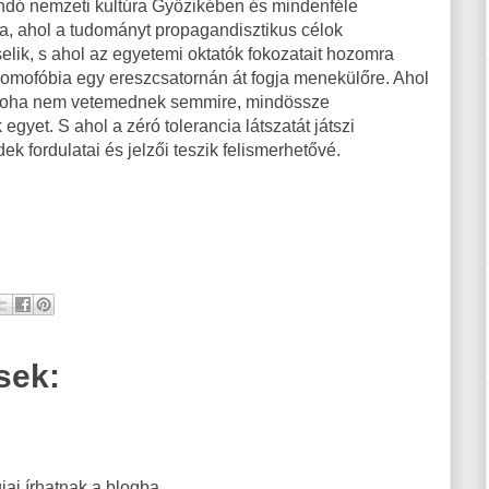
andó nemzeti kultúra Győzikében és mindenféle
a, ahol a tudományt propagandisztikus célok
selik, s ahol az egyetemi oktatók fokozatait hozomra
 homofóbia egy ereszcsatornán át fogja menekülőre. Ahol
i soha nem vetemednek semmire, mindössze
egyet. S ahol a zéró tolerancia látszatát játszi
k fordulatai és jelzői teszik felismerhetővé.
sek:
ai írhatnak a blogba.