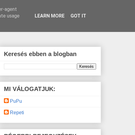
er-agent
rate usage
LEARN MORE
GOT IT
Keresés ebben a blogban
MI VÁLOGATJUK:
PuPu
Repeti