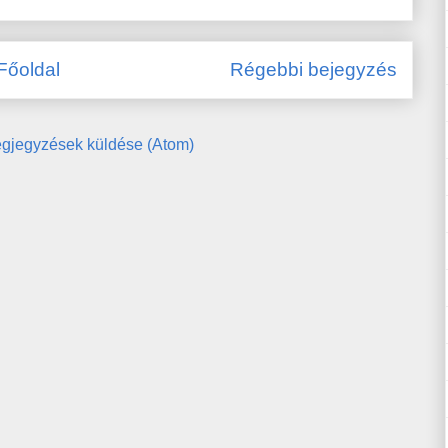
Főoldal
Régebbi bejegyzés
gjegyzések küldése (Atom)