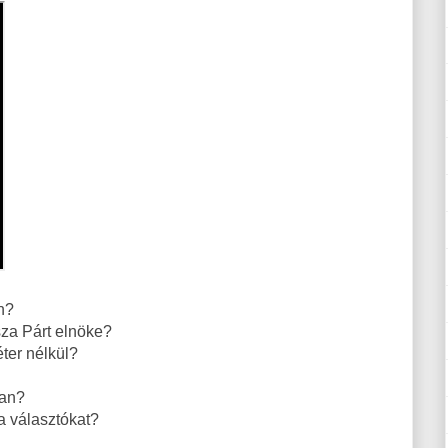
an?
isza Párt elnöke?
éter nélkül?
ban?
a választókat?