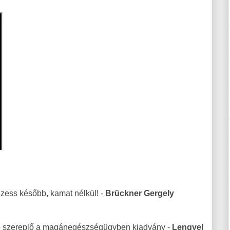
izess később, kamat nélkül! -
Brückner Gergely
b szereplő a magánegészségügyben kiadvány -
Lengyel