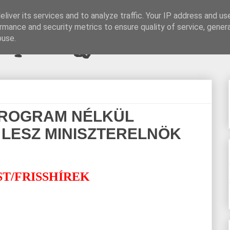
liver its services and to analyze traffic. Your IP address and us
rmance and security metrics to ensure quality of service, gene
pi blogjava
buse.
PROGRAM NÉLKÜL
LESZ MINISZTERELNÖK
T/FRISSHÍREK