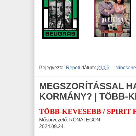
Bejegyezte:
Repeti
dátum:
21:05
Nincsene
MEGSZORÍTÁSSAL HA
KORMÁNY? | TÖBB-
TÖBB-KEVESEBB / SPIRIT 
Műsorvezető: RÓNAI EGON
2024.09.24.