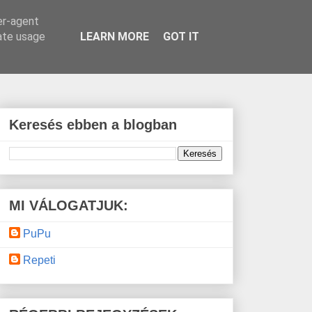
er-agent
rate usage
LEARN MORE
GOT IT
Keresés ebben a blogban
MI VÁLOGATJUK:
PuPu
Repeti