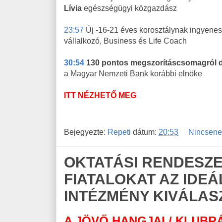
Lívia
egészségügyi közgazdász
23:57
Új -16-21 éves korosztálynak ingyenes
vállalkozó, Business és Life Coach
30:54
130 pontos megszorításcsomagról dö
a Magyar Nemzeti Bank korábbi elnöke
ITT NÉZHETŐ MEG
Bejegyezte:
Repeti
dátum:
20:53
Nincsene
OKTATÁSI RENDESZE
FIATALOKAT AZ IDEÁ
INTÉZMÉNY KIVÁLA
A JÖVŐ HANGJAI / KLUBR