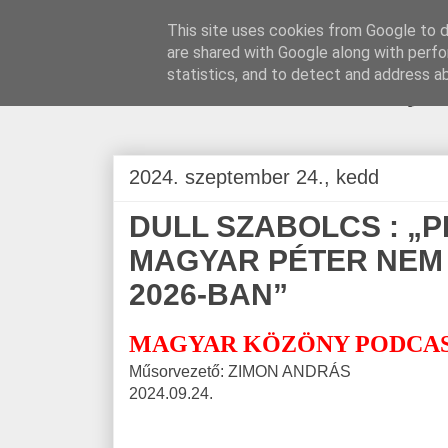
This site uses cookies from Google to de
are shared with Google along with perfo
BLOGÁSZAT, na
statistics, and to detect and address a
2024. szeptember 24., kedd
DULL SZABOLCS : „
MAGYAR PÉTER NEM 
2026-BAN”
MAGYAR KÖZÖNY PODCAS
Műsorvezető: ZIMON ANDRÁS
2024.09.24.