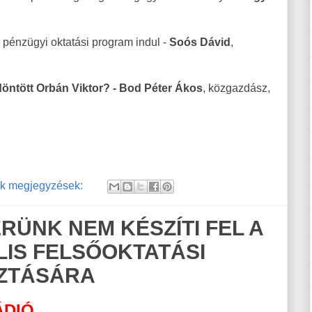
 pénzügyi oktatási program indul -
Soós Dávid
,
ntött Orbán Viktor? - Bod Péter Ákos
, közgazdász,
k megjegyzések:
RÜNK NEM KÉSZÍTI FEL A
LIS FELSŐOKTATÁSI
SZTÁSÁRA
ÁDIÓ