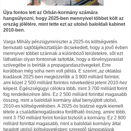
Újra fontos lett az Orbán-kormány számára
hangsúlyozni, hogy 2025-ben mennyivel többet költ az
ország jólétére, mint tette ezt az utolsó baloldali kabinet
2010-ben.
Varga Mihály pénzügyminiszter a 2025-ös költségvetés
bemutató sajtótájékoztatóján dicsekedett, hogy a jövő évben
mennyivel többet szánnak a különböző területekre, sőt ezt
láthatóan olyan fontosnak tartották, hogy a törvényjavaslat
szövegébe is beírták a propagandaszövegeket. Erre
korábban még soha nem volt példa. E szerint „az oktatási
kiadások 2025-ben megközelítik a 3 900 milliárd forintot,
ami közel 2 500 milliárd forintos növekedést jelent 2010-hez
képest. Egészségügyi célokra több, mint 3 700 milliárd forint
fog rendelkezésre állni. Ez 2 500 milliárd forinttal magasabb
összeg, mint a baloldali kormány által benyújtott utolsó,
2010-es költségvetésben. A 2025-ös büdzsé egyik kiemelt
tétele a családtámogatásokra fordítható összeg, amire több,
mint 3 750 milliárd forint forrást biztosít a kormány. Ez 2 800
milliárd forinttal magasabb, mint a baloldali kormány által
beadott utolsó költségvetésben szereplő támogatások