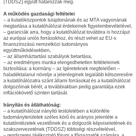
(TDDSZ) együtt határozzák meg.
A működés gazdasági feltételei
– a kutatóközpontok tulajdonának és az MTA vagyonának
megtartása a kutatóhálózat érdekeinek figyelembevételével,
– garanciák arra, hogy a kutatóhálózat továbbra is hozzájut
az európai uniós forrásokhoz, és részt vehet az EU-s
finanszírozású nemzetközi tudományos
együttműködésekben,
– az államháztartási szabályok betartása,
– az eredményes munka elengedhetetlen feltételeinek
biztosítása: a kormány – az ígéreteknek megfelelően –
haladéktalanul növelje a jelenleginek legalább kétszeresére
a kutatóhálózatra szánt állami forrásokat és a kutatóhálózat
dolgozóinak bérét, a továbbiakban pedig garantálja ezek
inflációkövető szinten tartását.
Irányítás és átláthatóság:
– a kutatóhálózat irányító testületében a különféle
tudományterületek széles körű és arányos jelenléte a
kutatóintézetek vezetőinek és a dolgozók képviseletének és
szakszervezetének (TDDSZ) többségi részvételével,
– rendszeres tájékoztató fórum a főigazgatók számára, a