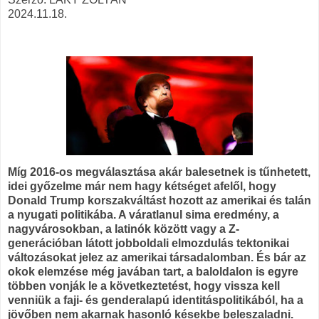
2024.11.18.
Míg 2016-os megválasztása akár balesetnek is tűnhetett,
idei győzelme már nem hagy kétséget afelől, hogy
Donald Trump korszakváltást hozott az amerikai és talán
a nyugati politikába. A váratlanul sima eredmény, a
nagyvárosokban, a latinók között vagy a Z-
generációban látott jobboldali elmozdulás tektonikai
változásokat jelez az amerikai társadalomban. És bár az
okok elemzése még javában tart, a baloldalon is egyre
többen vonják le a következtetést, hogy vissza kell
venniük a faji- és genderalapú identitáspolitikából, ha a
jövőben nem akarnak hasonló késekbe beleszaladni.