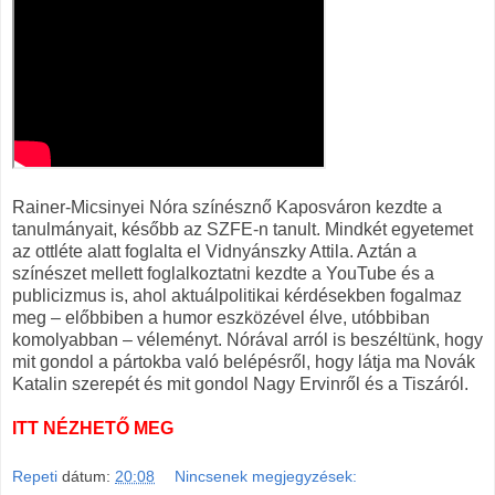
Rainer-Micsinyei Nóra színésznő Kaposváron kezdte a
tanulmányait, később az SZFE-n tanult. Mindkét egyetemet
az ottléte alatt foglalta el Vidnyánszky Attila. Aztán a
színészet mellett foglalkoztatni kezdte a YouTube és a
publicizmus is, ahol aktuálpolitikai kérdésekben fogalmaz
meg – előbbiben a humor eszközével élve, utóbbiban
komolyabban – véleményt. Nórával arról is beszéltünk, hogy
mit gondol a pártokba való belépésről, hogy látja ma Novák
Katalin szerepét és mit gondol Nagy Ervinről és a Tiszáról.
ITT NÉZHETŐ MEG
Repeti
dátum:
20:08
Nincsenek megjegyzések: