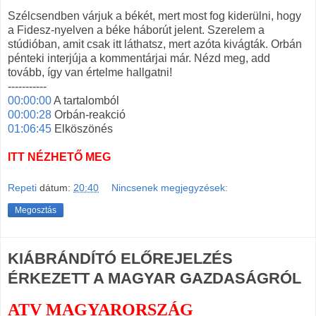
Szélcsendben várjuk a békét, mert most fog kiderülni, hogy
a Fidesz-nyelven a béke háborút jelent. Szerelem a
stúdióban, amit csak itt láthatsz, mert azóta kivágták. Orbán
pénteki interjúja a kommentárjai már. Nézd meg, add
tovább, így van értelme hallgatni!
-----------
00:00:00
A tartalomból
00:00:28
Orbán-reakció
01:06:45
Elköszönés
ITT NÉZHETŐ MEG
Repeti
dátum:
20:40
Nincsenek megjegyzések:
Megosztás
KIÁBRÁNDÍTÓ ELŐREJELZÉS
ÉRKEZETT A MAGYAR GAZDASÁGRÓL
ATV MAGYARORSZÁG