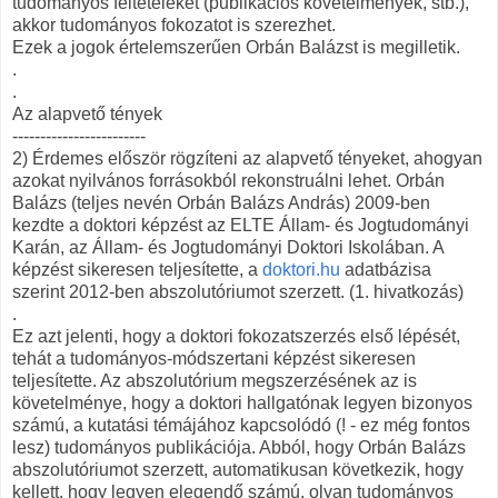
tudományos feltételeket (publikációs követelmények, stb.),
akkor tudományos fokozatot is szerezhet.
Ezek a jogok értelemszerűen Orbán Balázst is megilletik.
.
.
Az alapvető tények
------------------------
2) Érdemes először rögzíteni az alapvető tényeket, ahogyan
azokat nyilvános forrásokból rekonstruálni lehet. Orbán
Balázs (teljes nevén Orbán Balázs András) 2009-ben
kezdte a doktori képzést az ELTE Állam- és Jogtudományi
Karán, az Állam- és Jogtudományi Doktori Iskolában. A
képzést sikeresen teljesítette, a
doktori.hu
adatbázisa
szerint 2012-ben abszolutóriumot szerzett. (1. hivatkozás)
.
Ez azt jelenti, hogy a doktori fokozatszerzés első lépését,
tehát a tudományos-módszertani képzést sikeresen
teljesítette. Az abszolutórium megszerzésének az is
követelménye, hogy a doktori hallgatónak legyen bizonyos
számú, a kutatási témájához kapcsolódó (! - ez még fontos
lesz) tudományos publikációja. Abból, hogy Orbán Balázs
abszolutóriumot szerzett, automatikusan következik, hogy
kellett, hogy legyen elegendő számú, olyan tudományos