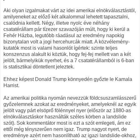
Aki olyan izgalmakat várt az idei amerikai elnökválasztástól,
amilyeneket az előző két alkalommal lehetett tapasztalni,
csalódnia kellett. Négy, illetve nyolc éve néhány
csatatérállam pár tízezer szavazóján múlt, hogy ki kerül a
Fehér Házba, legutóbb ráadásul az eredmény napokig
bizonytalan volt a jogi hercehurcák miatt. A közvélemény-
kutatók most is valami hasonlót ígértek: szinte teljes
konszenzus alakult ki köztük, hogy fej-fej mellett van a két
jelölt, bármelyikük nyerhet, és a 7 csatatérállamból is 6-ban
is statisztikai döntetlent jeleztek.
Ehhez képest Donald Trump könnyedén győzte le Kamala
Harrist.
Az amerikai politika nyomán nevezzük földcsuszamlásszerű
győzelemnek azokat az eredményeket, amelyeknél az egyik
jelölt vagy párt elsöprő fölénnyel nyer (először az 1880-as
elnökválasztáskor használták széles körben a landslide
szót). Sok kommentátor most is ezt a szót emlegeti, ám ez
ettől még tényszerűen nem igaz. Trump nagyot nyert, de
eredménye azért nem hasonlítható az igazi landslide-okhoz,