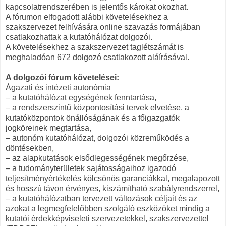
kapcsolatrendszerében is jelentős károkat okozhat.
A fórumon elfogadott alábbi követelésekhez a
szakszervezet felhívására online szavazás formájában
csatlakozhattak a kutatóhálózat dolgozói.
A követelésekhez a szakszervezet taglétszámát is
meghaladóan 672 dolgozó csatlakozott aláírásával.
A dolgozói fórum követelései:
Ágazati és intézeti autonómia
– a kutatóhálózat egységének fenntartása,
– a rendszerszintű központosítási tervek elvetése, a
kutatóközpontok önállóságának és a főigazgatók
jogköreinek megtartása,
– autonóm kutatóhálózat, dolgozói közreműködés a
döntésekben,
– az alapkutatások elsődlegességének megőrzése,
– a tudományterületek sajátosságaihoz igazodó
teljesítményértékelés kölcsönös garanciákkal, megalapozott
és hosszú távon érvényes, kiszámítható szabályrendszerrel,
– a kutatóhálózatban tervezett változások céljait és az
azokat a legmegfelelőbben szolgáló eszközöket mindig a
kutatói érdekképviseleti szervezetekkel, szakszervezettel