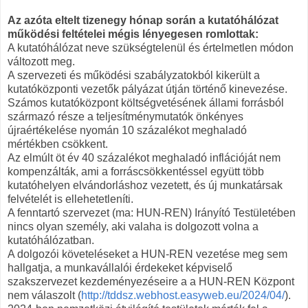
Az azóta eltelt tizenegy hónap során a kutatóhálózat
működési feltételei mégis lényegesen romlottak:
A kutatóhálózat neve szükségtelenül és értelmetlen módon
változott meg.
A szervezeti és működési szabályzatokból kikerült a
kutatóközponti vezetők pályázat útján történő kinevezése.
Számos kutatóközpont költségvetésének állami forrásból
származó része a teljesítménymutatók önkényes
újraértékelése nyomán 10 százalékot meghaladó
mértékben csökkent.
Az elmúlt öt év 40 százalékot meghaladó inflációját nem
kompenzálták, ami a forráscsökkentéssel együtt több
kutatóhelyen elvándorláshoz vezetett, és új munkatársak
felvételét is ellehetetleníti.
A fenntartó szervezet (ma: HUN-REN) Irányító Testületében
nincs olyan személy, aki valaha is dolgozott volna a
kutatóhálózatban.
A dolgozói követeléseket a HUN-REN vezetése meg sem
hallgatja, a munkavállalói érdekeket képviselő
szakszervezet kezdeményezéseire a a HUN-REN Központ
nem válaszolt (
http://tddsz.webhost.easyweb.eu/2024/04/
).