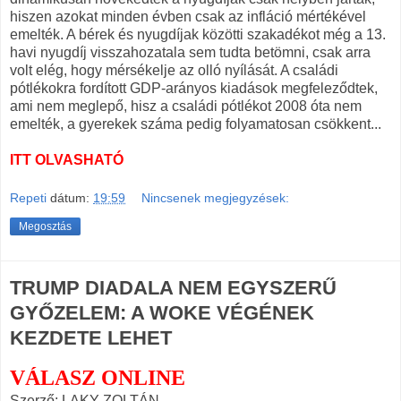
hiszen azokat minden évben csak az infláció mértékével
emelték. A bérek és nyugdíjak közötti szakadékot még a 13.
havi nyugdíj visszahozatala sem tudta betömni, csak arra
volt elég, hogy mérsékelje az olló nyílását. A családi
pótlékokra fordított GDP-arányos kiadások megfeleződtek,
ami nem meglepő, hisz a családi pótlékot 2008 óta nem
emelték, a gyerekek száma pedig folyamatosan csökkent...
ITT OLVASHATÓ
Repeti
dátum:
19:59
Nincsenek megjegyzések:
Megosztás
TRUMP DIADALA NEM EGYSZERŰ
GYŐZELEM: A WOKE VÉGÉNEK
KEZDETE LEHET
VÁLASZ ONLINE
Szerző: LAKY ZOLTÁN