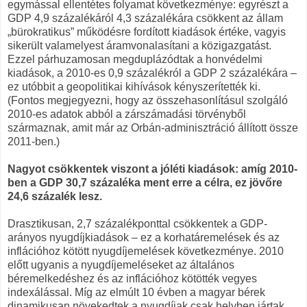
egymással ellentétes folyamat következménye: egyrészt a
GDP 4,9 százalékáról 4,3 százalékára csökkent az állam
„bürokratikus” működésre fordított kiadások értéke, vagyis
sikerült valamelyest áramvonalasítani a közigazgatást.
Ezzel párhuzamosan megduplázódtak a honvédelmi
kiadások, a 2010-es 0,9 százalékról a GDP 2 százalékára –
ez utóbbit a geopolitikai kihívások kényszerítették ki.
(Fontos megjegyezni, hogy az összehasonlításul szolgáló
2010-es adatok abból a zárszámadási törvényből
származnak, amit már az Orbán-adminisztráció állított össze
2011-ben.)
Nagyot csökkentek viszont a jóléti kiadások: amíg 2010-
ben a GDP 30,7 százaléka ment erre a célra, ez jövőre
24,6 százalék lesz.
Drasztikusan, 2,7 százalékponttal csökkentek a GDP-
arányos nyugdíjkiadások – ez a korhatáremelések és az
inflációhoz kötött nyugdíjemelések következménye. 2010
előtt ugyanis a nyugdíjemeléseket az általános
béremelkedéshez és az inflációhoz kötötték vegyes
indexálással. Míg az elmúlt 10 évben a magyar bérek
dinamikusan növekedtek a nyugdíjak csak helyben jártak,