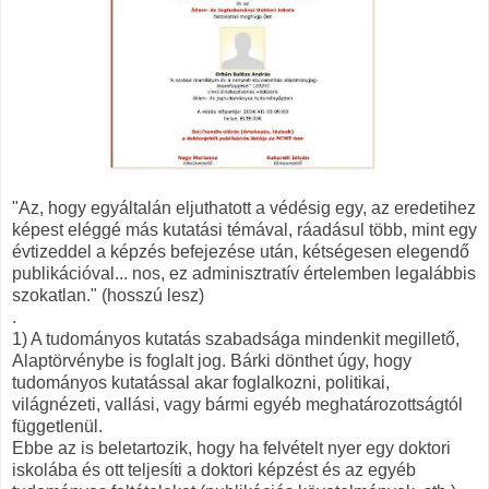
"Az, hogy egyáltalán eljuthatott a védésig egy, az eredetihez
képest eléggé más kutatási témával, ráadásul több, mint egy
évtizeddel a képzés befejezése után, kétségesen elegendő
publikációval... nos, ez adminisztratív értelemben legalábbis
szokatlan." (hosszú lesz)
.
1) A tudományos kutatás szabadsága mindenkit megillető,
Alaptörvénybe is foglalt jog. Bárki dönthet úgy, hogy
tudományos kutatással akar foglalkozni, politikai,
világnézeti, vallási, vagy bármi egyéb meghatározottságtól
függetlenül.
Ebbe az is beletartozik, hogy ha felvételt nyer egy doktori
iskolába és ott teljesíti a doktori képzést és az egyéb