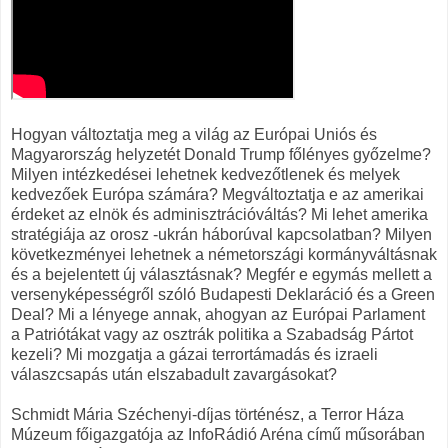
Hogyan változtatja meg a világ az Európai Uniós és
Magyarország helyzetét Donald Trump főlényes győzelme?
Milyen intézkedései lehetnek kedvezőtlenek és melyek
kedvezőek Európa számára? Megváltoztatja e az amerikai
érdeket az elnök és adminisztrációváltás? Mi lehet amerika
stratégiája az orosz -ukrán háborúval kapcsolatban? Milyen
következményei lehetnek a németországi kormányváltásnak
és a bejelentett új választásnak? Megfér e egymás mellett a
versenyképességről szóló Budapesti Deklaráció és a Green
Deal? Mi a lényege annak, ahogyan az Európai Parlament
a Patriótákat vagy az osztrák politika a Szabadság Pártot
kezeli? Mi mozgatja a gázai terrortámadás és izraeli
válaszcsapás után elszabadult zavargásokat?
Schmidt Mária Széchenyi-díjas történész, a Terror Háza
Múzeum főigazgatója az InfoRádió Aréna című műsorában