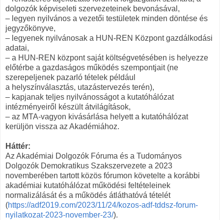
dolgozók képviseleti szervezeteinek bevonásával,
– legyen nyilvános a vezetői testületek minden döntése és
jegyzőkönyve,
– legyenek nyilvánosak a HUN-REN Központ gazdálkodási
adatai,
– a HUN-REN központ saját költségvetésében is helyezze
előtérbe a gazdaságos működés szempontjait (ne
szerepeljenek pazarló tételek például
a helyszínválasztás, utazástervezés terén),
– kapjanak teljes nyilvánosságot a kutatóhálózat
intézményeiről készült átvilágítások,
– az MTA-vagyon kivásárlása helyett a kutatóhálózat
kerüljön vissza az Akadémiához.
Háttér:
Az Akadémiai Dolgozók Fóruma és a Tudományos
Dolgozók Demokratikus Szakszervezete a 2023
novemberében tartott közös fórumon követelte a korábbi
akadémiai kutatóhálózat működési feltételeinek
normalizálását és a működés átláthatóvá tételét
(
https://adf2019.com/2023/11/24/kozos-adf-tddsz-forum-
nyilatkozat-2023-november-23/
).