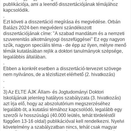
publikációja, ami a leendő disszertációjának témájához
kapcsolódik.
.
Ezt követi a disszertáció megírása és megvédése. Orbán
Balázs 2024-ben megvédeni szándékozott
disszertációjának címe: "A szabad mandátum és a nemzeti
szuverenitás alkotmányjogi összefüggései" Ez egy nagyon
szűk, nagyon speciális téma - de épp az ilyen, mélyre menő
témák kutatásában rejlik a doktori tanulmányok szépsége,
legalábbis általában.
.
Ebben a konkrét esetben a disszertáció-tervezet szövege
nem nyilvános, de a tézisfüzet elérhető (2. hivatkozás)
.
.
3) Az ELTE ÁJK Állam- és Jogtudományi Doktori
Iskolájának jelenleg hatályos szabályzata (3. hivatkozás)
azt írja elő, hogy az abszolutórium megszerzéséhez
legalább öt, a kutatási témához kapcsolódó, legalább egy
szerzői ív hosszúságú (40.000 leütés, tehát tördeléstől
függően 13-16 oldal) publikációval kell rendelkezni. Nyelvi
követelmény a szabályzatban nincs, tehát csak magyar