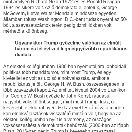
mint amilyen Richard Nixon 1972-es és Ronald Reagan
1984-es sikere volt. Az ő demokrata ellenfelük, George
McGovern, illetve Walter Mondale mindössze egyetlen
államban (plusz Washington, D.C.-ben) tudtak nyerni az 50-
ből, a szavazatszámok terén pedig tízmilliókban volt
mérhető a különbség.
Ugyanakkor Trump győzelme valóban az elmúlt
három és fél évtized legmeggyőzőbb republikánus
diadala.
Az elektori kollégiumban 1988-ban nyert utoljára jobboldali
politikus több mandátumot, mint most Trump, és egy
kivétellel ez volt az utolsó elnökválasztás, amikor a
republikánus jelölt, George H. W. Bush, összességében is
több szavazatot kapott. Az említett kivétel 2004 volt, amikor
fia, George W. Bush győzte le John Kerryt, ráadásul
nagyobb vokskülönbséggel, mint most Trump. Igaz, ő
kevesebb elektorral nyert. Ezt az évet leszámítva a modern
kori elnökválasztások visszatérő mintája volt, hogy ha az
elektori kollégiumban nyílt is a verseny, az országos
voksösszesítést a demokraták behúzzák (2000-ben az ifjabb
Bush, 2016-ban pedig Trump is kevesebb szavazattal