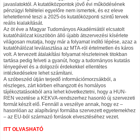
javaslatoktól. A kutatóközpontok jövő évi működésének
pénzügyi feltételei egyelőre nem ismertek, és ez eleve
lehetetlenné teszi a 2025-ös kutatóközponti szintű tervek
reális kialakítását.
Az öt éve a Magyar Tudományos Akadémiától elcsatolt
kutatóhálózat küszöbön álló újabb átszervezési kísérlete
világosan mutatja, hogy már a folyamat indító lépése, azaz a
kutatóhálózat leválasztása az MTA-ról értelmetlen és káros
volt. A tervezett átalakítási folyamat részleteinek titokban
tartása pedig felveti a gyanút, hogy a tudományos kutatás
lényegével és a dolgozói érdekekkel ellentétes
intézkedésekre lehet számítani.
A szóbeszéd útján terjedő információmorzsákból, a
részleges, zárt körben elhangzott és homályos
tájékoztatásokból arra lehet következtetni, hogy a HUN-
REN vezetése a KEKVA-rendszerhez hasonló új szervezeti
formát készít elő. Fennáll a veszélye annak, hogy ez –
hasonlóan az alapítványi formába szervezett egyetemekhez
– az EU-ból származó források elvesztéséhez vezet.
ITT OLVASHATÓ