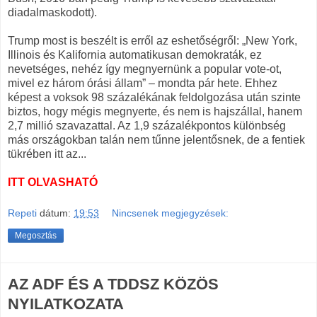
diadalmaskodott).
Trump most is beszélt is erről az eshetőségről: „New York,
Illinois és Kalifornia automatikusan demokraták, ez
nevetséges, nehéz így megnyernünk a popular vote-ot,
mivel ez három órási állam” – mondta pár hete. Ehhez
képest a voksok 98 százalékának feldolgozása után szinte
biztos, hogy mégis megnyerte, és nem is hajszállal, hanem
2,7 millió szavazattal. Az 1,9 százalékpontos különbség
más országokban talán nem tűnne jelentősnek, de a fentiek
tükrében itt az...
ITT OLVASHATÓ
Repeti
dátum:
19:53
Nincsenek megjegyzések:
Megosztás
AZ ADF ÉS A TDDSZ KÖZÖS
NYILATKOZATA