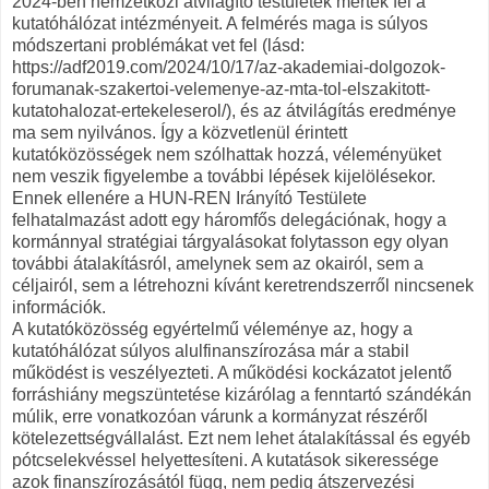
2024-ben nemzetközi átvilágító testületek mérték fel a
kutatóhálózat intézményeit. A felmérés maga is súlyos
módszertani problémákat vet fel (lásd:
https://adf2019.com/2024/10/17/az-akademiai-dolgozok-
forumanak-szakertoi-velemenye-az-mta-tol-elszakitott-
kutatohalozat-ertekeleserol/), és az átvilágítás eredménye
ma sem nyilvános. Így a közvetlenül érintett
kutatóközösségek nem szólhattak hozzá, véleményüket
nem veszik figyelembe a további lépések kijelölésekor.
Ennek ellenére a HUN-REN Irányító Testülete
felhatalmazást adott egy háromfős delegációnak, hogy a
kormánnyal stratégiai tárgyalásokat folytasson egy olyan
további átalakításról, amelynek sem az okairól, sem a
céljairól, sem a létrehozni kívánt keretrendszerről nincsenek
információk.
A kutatóközösség egyértelmű véleménye az, hogy a
kutatóhálózat súlyos alulfinanszírozása már a stabil
működést is veszélyezteti. A működési kockázatot jelentő
forráshiány megszüntetése kizárólag a fenntartó szándékán
múlik, erre vonatkozóan várunk a kormányzat részéről
kötelezettségvállalást. Ezt nem lehet átalakítással és egyéb
pótcselekvéssel helyettesíteni. A kutatások sikeressége
azok finanszírozásától függ, nem pedig átszervezési