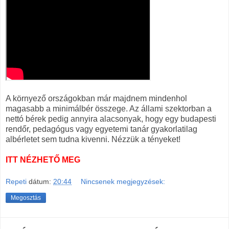
A környező országokban már majdnem mindenhol
magasabb a minimálbér összege. Az állami szektorban a
nettó bérek pedig annyira alacsonyak, hogy egy budapesti
rendőr, pedagógus vagy egyetemi tanár gyakorlatilag
albérletet sem tudna kivenni. Nézzük a tényeket!
ITT NÉZHETŐ MEG
Repeti
dátum:
20:44
Nincsenek megjegyzések:
Megosztás