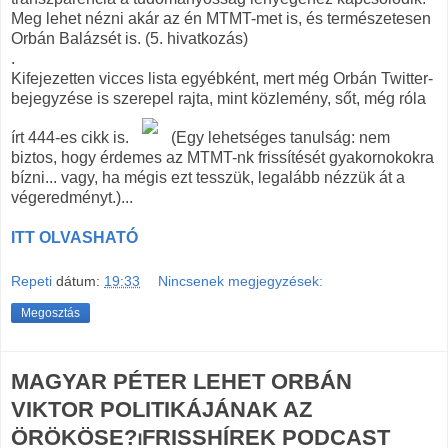
Meg lehet nézni akár az én MTMT-met is, és természetesen
Orbán Balázsét is. (5. hivatkozás)
.
Kifejezetten vicces lista egyébként, mert még Orbán Twitter-
bejegyzése is szerepel rajta, mint közlemény, sőt, még róla
írt 444-es cikk is.
(Egy lehetséges tanulság: nem
biztos, hogy érdemes az MTMT-nk frissítését gyakornokokra
bízni... vagy, ha mégis ezt tesszük, legalább nézzük át a
végeredményt.)...
ITT OLVASHATÓ
Repeti
dátum:
19:33
Nincsenek megjegyzések:
Megosztás
MAGYAR PÉTER LEHET ORBÁN
VIKTOR POLITIKÁJÁNAK AZ
ÖRÖKÖSE?⏐FRISSHÍREK PODCAST