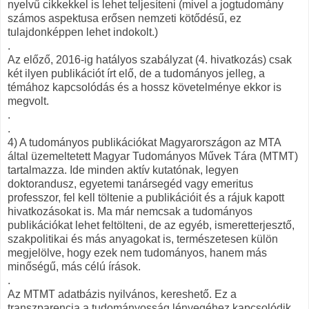
nyelvű cikkekkel is lehet teljesíteni (mivel a jogtudomány
számos aspektusa erősen nemzeti kötődésű, ez
tulajdonképpen lehet indokolt.)
.
Az előző, 2016-ig hatályos szabályzat (4. hivatkozás) csak
két ilyen publikációt írt elő, de a tudományos jelleg, a
témához kapcsolódás és a hossz követelménye ekkor is
megvolt.
.
.
4) A tudományos publikációkat Magyarországon az MTA
által üzemeltetett Magyar Tudományos Művek Tára (MTMT)
tartalmazza. Ide minden aktív kutatónak, legyen
doktorandusz, egyetemi tanársegéd vagy emeritus
professzor, fel kell töltenie a publikációit és a rájuk kapott
hivatkozásokat is. Ma már nemcsak a tudományos
publikációkat lehet feltölteni, de az egyéb, ismeretterjesztő,
szakpolitikai és más anyagokat is, természetesen külön
megjelölve, hogy ezek nem tudományos, hanem más
minőségű, más célú írások.
.
Az MTMT adatbázis nyilvános, kereshető. Ez a
transzparencia a tudományosság lényegéhez kapcsolódik.