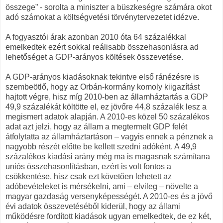
összege” - sorolta a miniszter a büszkeségre számára okot
adó számokat a költségvetési törvénytervezetet idézve.
A fogyasztói árak azonban 2010 óta 64 százalékkal
emelkedtek ezért sokkal reálisabb összehasonlásra ad
lehetőséget a GDP-arányos költések összevetése.
A GDP-arányos kiadásoknak tekintve első ránézésre is
szembeötlő, hogy az Orbán-kormány komoly kiigazítást
hajtott végre, hisz míg 2010-ben az államháztartás a GDP
49,9 százalékát költötte el, ez jövőre 44,8 százalék lesz a
megismert adatok alapján. A 2010-es közel 50 százalékos
adat azt jelzi, hogy az állam a megtermelt GDP felét
átfolytatta az államháztartáson – vagyis ennek a pénznek a
nagyobb részét előtte be kellett szedni adóként. A 49,9
százalékos kiadási arány még ma is magasnak számítana
uniós összehasonlításban, ezért is volt fontos a
csökkentése, hisz csak ezt követően lehetett az
adóbevételeket is mérsékelni, ami – elvileg – növelte a
magyar gazdaság versenyképességét. A 2010-es és a jövő
évi adatok összevetéséből kiderül, hogy az állami
működésre fordított kiadások ugyan emelkedtek, de ez két,