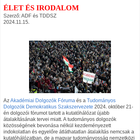
ÉLET ÉS IRODALOM
Szerző: ADF és TDDSZ
2024.11.15.
Az
Akadémiai Dolgozók Fóruma
és a
Tudományos
Dolgozók Demokratikus Szakszervezete
2024. október 21-
én dolgozói fórumot tartott a kutatóhálózat újabb
átalakításának tervei miatt. A tudományos dolgozók
közösségének bevonása nélkül kezdeményezett
indokolatlan és egyelőre átláthatatlan átalakítás nemcsak a
kutatóhálózatban, de a magyar tudományosság nemzetközi