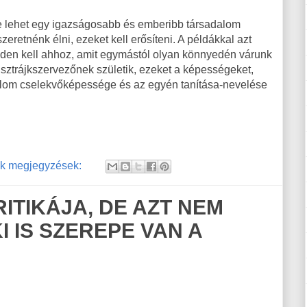
e lehet egy igazságosabb és emberibb társadalom
retnénk élni, ezeket kell erősíteni. A példákkal azt
nden kell ahhoz, amit egymástól olyan könnyedén várunk
 sztrájkszervezőnek születik, ezeket a képességeket,
adalom cselekvőképessége és az egyén tanítása-nevelése
k megjegyzések:
ITIKÁJA, DE AZT NEM
I IS SZEREPE VAN A