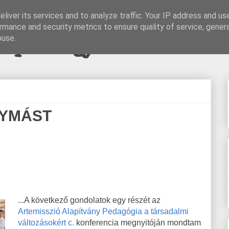
liver its services and to analyze traffic. Your IP address and us
rmance and security metrics to ensure quality of service, gene
pi blogjava
buse.
GYMÁST
...A következő gondolatok egy részét az
Artemisszió Alapítvány
Pedagógia a társadalmi
változásokért c.
konferencia megnyitóján mondtam