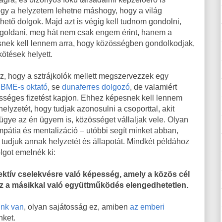
ogy a helyzetem lehetne máshogy, hogy a világ
ető dolgok. Majd azt is végig kell tudnom gondolni,
goldani, meg hát nem csak engem érint, hanem a
pesnek kell lennem arra, hogy közösségben gondolkodjak,
kötések helyett.
, hogy a sztrájkolók mellett megszervezzek egy
e
BME-s oktató
, se
dunaferres dolgozó
, de valamiért
ességes fizetést kapjon. Ehhez képesnek kell lennem
lyzetét, hogy tudjak azonosulni a csoporttal, akit
 ügye az én ügyem is, közösséget vállaljak vele. Olyan
pátia és mentalizáció – utóbbi segít minket abban,
tudjuk annak helyzetét és állapotát. Mindkét példához
olgot emelnék ki:
ektív cselekvésre való képesség, amely a közös cél
ez a másikkal való együttműködés elengedhetetlen.
unk van
, olyan sajátosság ez, amiben
az emberi
nket.