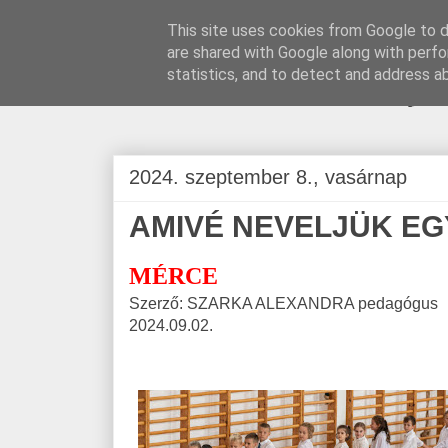
This site uses cookies from Google to de
are shared with Google along with perfo
BLOGÁSZAT, na
statistics, and to detect and address a
2024. szeptember 8., vasárnap
AMIVÉ NEVELJÜK E
MÉRCE
Szerző: SZARKA ALEXANDRA pedagógus
2024.09.02.