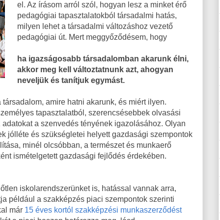
el. Az írásom arról szól, hogyan lesz a minket érő
pedagógiai tapasztalatokból társadalmi hatás,
milyen lehet a társadalmi változáshoz vezető
pedagógiai út. Mert meggyőződésem, hogy
ha igazságosabb társadalomban akarunk élni,
akkor meg kell változtatnunk azt, ahogyan
neveljük és tanítjuk egymást.
a társadalom, amire hatni akarunk, és miért ilyen.
 személyes tapasztalatból, szerencsésebbek olvasási
z adatokat a szenvedés tényének igazolásához. Olyan
k jólléte és szükségletei helyett gazdasági szempontok
llítása, minél olcsóbban, a természet és munkaerő
nt ismételgetett gazdasági fejlődés érdekében.
tlen iskolarendszerünket is, hatással vannak arra,
tja például a szakképzés piaci szempontok szerinti
kkal már
15 éves kortól szakképzési munkaszerződést