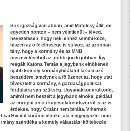
Sok igazság van abban, amit Matolcsy állít, de
egyetlen ponton – nem véletlenül – téved,
nevezetesen, hogy neki ehhez semmi köze,
hiszen az ő felelőssége is súlyos; az azonban
tény, hogy a kormány és az MNB
összevetéséből az utóbbi jön ki jobban. Így
reagált Katona Tamás a jegybank elnökének
újabb komoly kormánybírálatot tartalmazó
beszédére, amelynek a fő üzenet az, hogy utat
tévesztett a kormány, s gazdaságpolitikai
fordulatra van szükség. Ugyanakkor árulkodó,
amiről nem beszélt a jegybank elnöke, például
az európai uniós kapcsolatrendszerről, s az is
érdekes, hogy Orbánt nem bírálta. Viharnak
sztikai Hivatal korábbi elnöke, aki megjegyezte: nem
 kormány szándéka a komoly választási költekezés