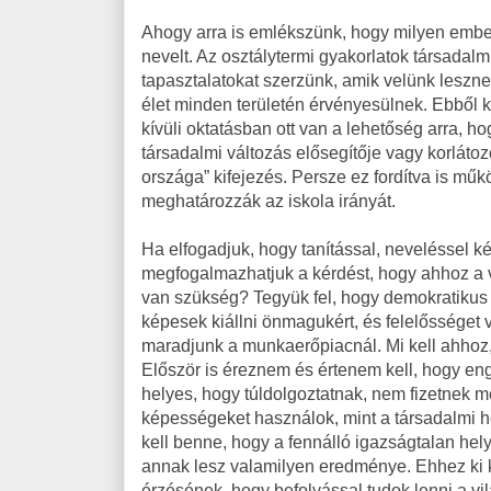
Ahogy arra is emlékszünk, hogy milyen ember v
nevelt. Az osztálytermi gyakorlatok társadal
tapasztalatokat szerzünk, amik velünk leszn
élet minden területén érvényesülnek. Ebből 
kívüli oktatásban ott van a lehetőség arra, h
társadalmi változás elősegítője vagy korlátozó
országa” kifejezés. Persze ez fordítva is műk
meghatározzák az iskola irányát.
Ha elfogadjuk, hogy tanítással, neveléssel k
megfogalmazhatjuk a kérdést, hogy ahhoz a 
van szükség? Tegyük fel, hogy demokratikus
képesek kiállni önmagukért, és felelősséget v
maradjunk a munkaerőpiacnál. Mi kell ahho
Először is éreznem és értenem kell, hogy en
helyes, hogy túldolgoztatnak, nem fizetnek 
képességeket használok, mint a társadalmi h
kell benne, hogy a fennálló igazságtalan hely
annak lesz valamilyen eredménye. Ehhez ki 
érzésének, hogy befolyással tudok lenni a vi