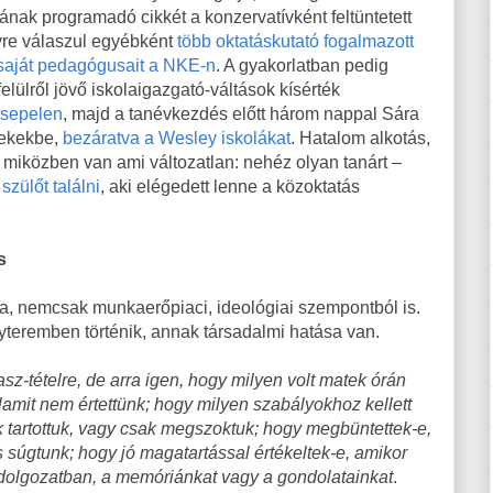
ának programadó cikkét a konzervatívként feltüntetett
yre válaszul egyébként
több oktatáskutató
fogalmazott
saját pedagógusait a NKE-n
. A gyakorlatban pedig
felülről jövő iskolaigazgató-váltások kísérték
sepelen
, majd a tanévkezdés előtt három nappal Sára
rekekbe,
bezáratva a Wesley iskolákat
. Hatalom alkotás,
 miközben van ami változatlan: nehéz olyan tanárt –
 szülőt találni
, aki elégedett lenne a közoktatás
s
a, nemcsak munkaerőpiaci, ideológiai szempontból is.
lyteremben történik, annak társadalmi hatása van.
z-tételre, de arra igen, hogy milyen volt matek órán
alamit nem értettünk; hogy milyen szabályokhoz kellett
 tartottuk, vagy csak megszoktuk; hogy megbüntettek-e,
 súgtunk; hogy jó magatartással értékeltek-e, amikor
 dolgozatban, a memóriánkat vagy a gondolatainkat
.