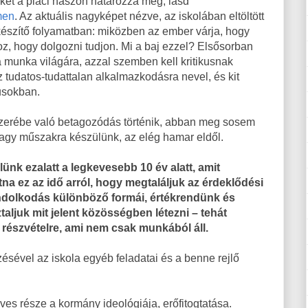
tékét a piaci haszon határozza meg, lásd
men
. Az aktuális nagyképet nézve, az iskolában eltöltött
észítő folyamatban: miközben az ember várja, hogy
z, hogy dolgozni tudjon. Mi a baj ezzel? Elsősorban
a munka világára, azzal szemben kell kritikusnak
tudatos-tudattalan alkalmazkodásra nevel, és kit
usokban.
zerébe való betagozódás történik, abban meg sosem
agy műszakra készülünk, az elég hamar eldől.
nk ezalatt a legkevesebb 10 év alatt, amit
na ez az idő arról, hogy megtaláljuk az érdeklődési
ndolkodás különböző formái, értékrendünk és
aljuk mit jelent közösségben létezni – tehát
részvételre, ami nem csak munkából áll.
sével az iskola egyéb feladatai és a benne rejlő
es része a kormány ideológiája, erőfitogtatása.