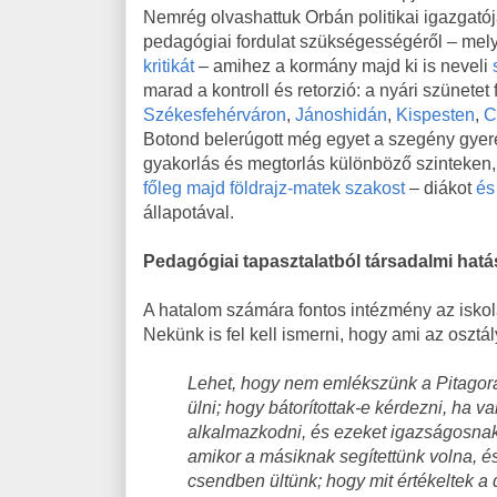
Nemrég olvashattuk Orbán politikai igazgatój
pedagógiai fordulat szükségességéről – mel
kritikát
– amihez a kormány majd ki is neveli
marad a kontroll és retorzió: a nyári szünetet 
Székesfehérváron
,
Jánoshidán
,
Kispesten
,
C
Botond belerúgott még egyet a szegény gye
gyakorlás és megtorlás különböző szinteken,
főleg majd földrajz-matek szakost
– diákot
és
állapotával.
Pedagógiai tapasztalatból társadalmi hatá
A hatalom számára fontos intézmény az iskol
Nekünk is fel kell ismerni, hogy ami az osztá
Lehet, hogy nem emlékszünk a Pitagoras
ülni; hogy bátorítottak-e kérdezni, ha v
alkalmazkodni, és ezeket igazságosnak
amikor a másiknak segítettünk volna, és
csendben ültünk; hogy mit értékeltek a