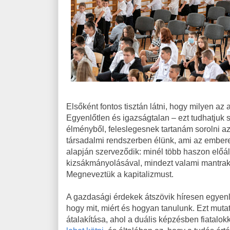
Elsőként fontos tisztán látni, hogy milyen az 
Egyenlőtlen és igazságtalan – ezt tudhatjuk
élményből, feleslegesnek tartanám sorolni a
társadalmi rendszerben élünk, ami az embere
alapján szerveződik: minél több haszon előá
kizsákmányolásával, mindezt valami mantraké
Megneveztük a kapitalizmust.
A gazdasági érdekek átszövik híresen egyenlő
hogy mit, miért és hogyan tanulunk. Ezt muta
átalakítása, ahol a duális képzésben fiatalo