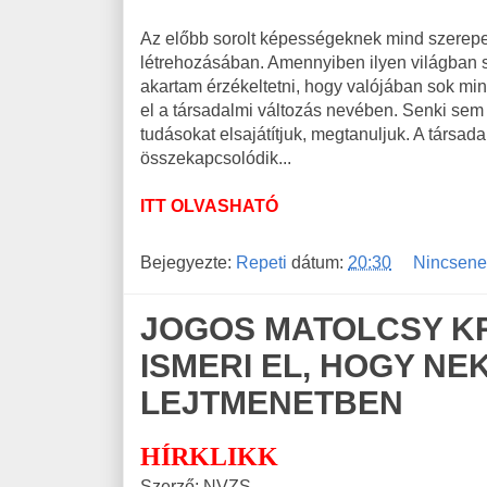
Az előbb sorolt képességeknek mind szerep
létrehozásában. Amennyiben ilyen világban sze
akartam érzékeltetni, hogy valójában sok mi
el a társadalmi változás nevében. Senki sem
tudásokat elsajátítjuk, megtanuljuk. A társ
összekapcsolódik...
ITT OLVASHATÓ
Bejegyezte:
Repeti
dátum:
20:30
Nincsene
JOGOS MATOLCSY KR
ISMERI EL, HOGY NEK
LEJTMENETBEN
HÍRKLIKK
Szerző: NVZS