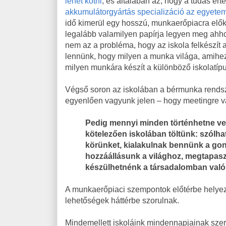
lehet kötni
, és általában az, hogy a tudás ér
akkumulátorgyártás specializáció az egyete
idő kimerül egy hosszú, munkaerőpiacra elők
legalább valamilyen papírja legyen meg ahho
nem az a probléma, hogy az iskola felkészít 
lennünk, hogy milyen a munka világa, amihez 
milyen munkára készít a különböző iskolatíp
Végső soron az iskolában a bérmunka rends
egyenlően vagyunk jelen – hogy meetingre v
Pedig mennyi minden történhetne velü
kötelezően iskolában töltünk: szólhat
körünket, kialakulnak bennünk a go
hozzáállásunk a világhoz, megtapaszt
készülhetnénk a társadalomban való 
A munkaerőpiaci szempontok előtérbe helyezé
lehetőségek háttérbe szorulnak.
Mindemellett iskoláink mindennapjainak szerv