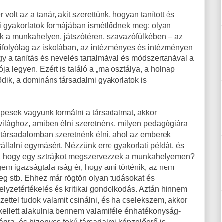
olt az a tanár, akit szerettünk, hogyan tanított és
mi gyakorlatok formájában ismétlődnek meg: olyan
ek a munkahelyen, játszótéren, szavazófülkében – az
kifolyólag az iskolában, az intézményes és intézményen
ogy a tanítás és nevelés tartalmával és módszertanával a
ja legyen. Ezért is találó a „ma osztálya, a holnap
ödik, a domináns társadalmi gyakorlatok is
épesek vagyunk formálni a társadalmat, akkor
világhoz, amiben élni szeretnénk, milyen pedagógiára
 társadalomban szeretnénk élni, ahol az emberek
állalni egymásért. Nézzünk erre gyakorlati példát, és
z, hogy egy sztrájkot megszervezzek a munkahelyemen?
gem igazságtalanság ér, hogy ami történik, az nem
meg stb. Ehhez már rögtön olyan tudásokat és
elyzetértékelés és kritikai gondolkodás. Aztán hinnem
zettel tudok valamit csinálni, és ha cselekszem, akkor
kellett alakulnia bennem valamiféle énhatékonyság-
lágra, és bizonyos fokú társadalmi képzelőerő is