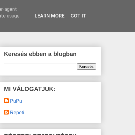
er-agent
rate usage
LEARN MORE
GOT IT
Keresés ebben a blogban
MI VÁLOGATJUK:
PuPu
Repeti