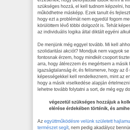
szükséges hozzá, el kell tudnom képzelni, h
működhetne másképp. Ezek tanult és fejleszth
hogy ezt a problémát nem egyedül fogom me
körülöttem lévő többi dolgozót is. Tehát ké
az individuális logika által diktált egyéni alku
De menjünk még eggyel tovább. Mi kell ahhoz
szolidaritási akciót? Mondjuk nem vagyok s
fontosnak érzem, hogy mindkét csoport tiszt
arra, hogy átérezzem és megértsem a másik he
igazságtalanság ér, és felismerve, hogy az ő
képességekkel kell rendelkeznem, mint az em
hogy a másik viselkedése alapján értelmezni 
lehetne tovább folytatni a sort, de még egy d
végezetül szükséges hozzájuk a koll
elérése érdekében történik, és amih
Az
együttműködésre velünk született hajlam
természet segít
, nem pedig akadályoz bennü