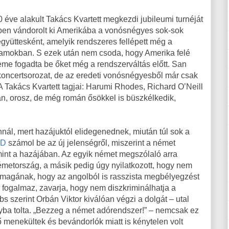
éve alakult Takács Kvartett megkezdi jubileumi turnéját
ben vándorolt ki Amerikába a vonósnégyes sok-sok
 együttesként, amelyik rendszeres fellépett még a
llamokban. S ezek után nem csoda, hogy Amerika felé
teme fogadta be őket még a rendszerváltás előtt. San
 koncertsorozat, de az eredeti vonósnégyesből már csak
 A Takács Kvartett tagjai: Harumi Rhodes, Richard O’Neill
n, orosz, de még román ősökkel is büszkélkedik,
ál, mert hazájuktól elidegenednek, miután túl sok a
RD
számol be az új jelenségről, miszerint a német
mint a hazájában. Az egyik német megszólaló arra
émetország, a másik pedig úgy nyilatkozott, hogy nem
te magának, hogy az angolból is rasszista megbélyegzést
s fogalmaz, zavarja, hogy nem diszkriminálhatja a
s szerint Orbán Viktor kiválóan végzi a dolgát – utal
nyba tolta. „Bezzeg a német adórendszer!” – nemcsak ez
 menekültek és bevándorlók miatt is kénytelen volt