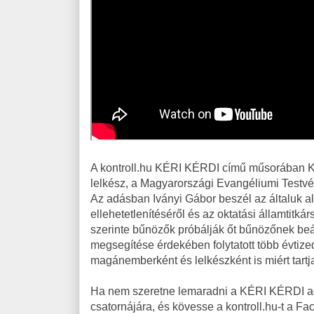
A kontroll.hu KÉRI KÉRDI című műsorában Ké
lelkész, a Magyarországi Evangéliumi Testvé
Az adásban Iványi Gábor beszél az általuk al
ellehetetlenítéséről és az oktatási államtitká
szerinte bűnözők próbálják őt bűnözőnek beá
megsegítése érdekében folytatott több évtize
magánemberként és lelkészként is miért tartj
Ha nem szeretne lemaradni a KÉRI KÉRDI adás
csatornájára, és kövesse a kontroll.hu-t a Fa