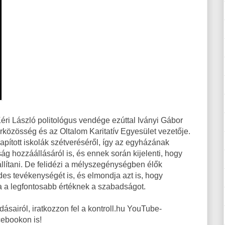
ri László politológus vendége ezúttal Iványi Gábor
rközösség és az Oltalom Karitatív Egyesület vezetője.
apított iskolák szétveréséről, így az egyházának
rság hozzáállásáról is, és ennek során kijelenti, hogy
llítani. De felidézi a mélyszegénységben élők
des tevékenységét is, és elmondja azt is, hogy
a a legfontosabb értéknek a szabadságot.
airól, iratkozzon fel a kontroll.hu YouTube-
cebookon is!