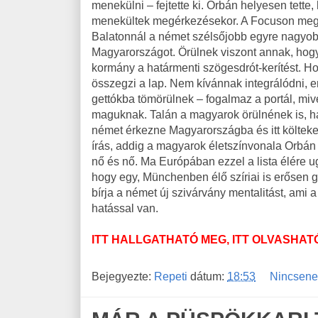
menekülni – fejtette ki. Orbán helyesen tette,
menekültek megérkezésekor. A Focuson megj
Balatonnál a német szélsőjobb egyre nagyobb
Magyarországot. Örülnek viszont annak, hogy
kormány a határmenti szögesdrót-kerítést. H
összegzi a lap. Nem kívánnak integrálódni, 
gettókba tömörülnek – fogalmaz a portál, mi
maguknak. Talán a magyarok örülnének is, ha
német érkezne Magyarországba és itt költek
írás, addig a magyarok életszínvonala Orbán a
nő és nő. Ma Európában ezzel a lista élére ugrot
hogy egy, Münchenben élő szíriai is erősen
bírja a német új szivárvány mentalitást, ami 
hatással van.
ITT HALLGATHATÓ MEG, ITT OLVASHAT
Bejegyezte:
Repeti
dátum:
18:53
Nincsene