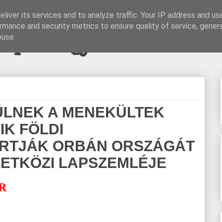
liver its services and to analyze traffic. Your IP address and us
rmance and security metrics to ensure quality of service, gene
pi blogjava
buse.
LNEK A MENEKÜLTEK
IK FÖLDI
RTJÁK ORBÁN ORSZÁGÁT
ZETKÖZI LAPSZEMLÉJE
R