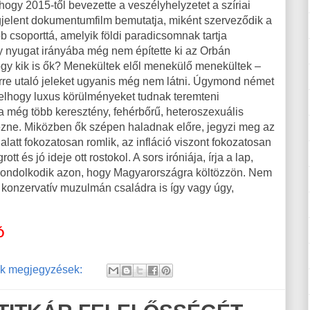
 hogy 2015-től bevezette a veszélyhelyzetet a szíriai
elent dokumentumfilm bemutatja, miként szerveződik a
 csoporttá, amelyik földi paradicsomnak tartja
 nyugat irányába még nem építette ki az Orbán
ogy kik is ők? Menekültek elől menekülő menekültek –
erre utaló jeleket ugyanis még nem látni. Úgymond német
velhogy luxus körülményeket tudnak teremteni
 még több keresztény, fehérbőrű, heteroszexuális
ezne. Miközben ők szépen haladnak előre, jegyzi meg az
latt fokozatosan romlik, az infláció viszont fokozatosan
t és jó ideje ott rostokol. A sors iróniája, írja a lap,
 gondolkodik azon, hogy Magyarországra költözzön. Nem
a konzervatív muzulmán családra is így vagy úgy,
Ó
k megjegyzések: