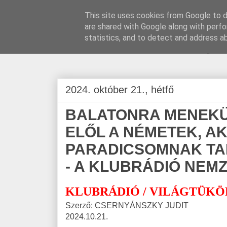
This site uses cookies from Google to de
are shared with Google along with perfo
BLOGÁSZAT, na
statistics, and to detect and address a
2024. október 21., hétfő
BALATONRA MENEKÜ
ELŐL A NÉMETEK, AK
PARADICSOMNAK TA
- A KLUBRÁDIÓ NEM
KLUBRÁDIÓ / VILÁGTÜKÖ
Szerző: CSERNYÁNSZKY JUDIT
2024.10.21.