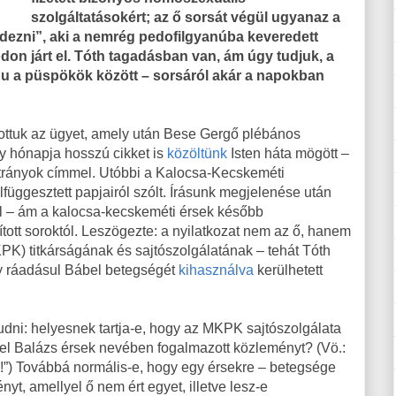
szolgáltatásokért; az ő sorsát végül ugyanaz a
ndezni”, aki a nemrég pedofilgyanúba keveredett
don járt el. Tóth tagadásban van, ám úgy tudjuk, a
bu a püspökök között – sorsáról akár a napokban
ottuk az ügyet, amely után Bese Gergő plébános
gy hónapja hosszú cikket is
közöltünk
Isten háta mögött –
botrányok címmel. Utóbbi a Kalocsa-Kecskeméti
függesztett papjairól szólt. Írásunk megjelenése után
l – ám a kalocsa-kecskeméti érsek később
nított soroktól. Leszögezte: a nyilatkozat nem az ő, hanem
K) titkárságának és sajtószolgálatának – tehát Tóth
y ráadásul Bábel betegségét
kihasználva
kerülhetett
dni: helyesnek tartja-e, hogy az MKPK sajtószolgálata
el Balázs érsek nevében fogalmazott közleményt? (Vö.:
!”) Továbbá normális-e, hogy egy érsekre – betegsége
yt, amellyel ő nem ért egyet, illetve lesz-e