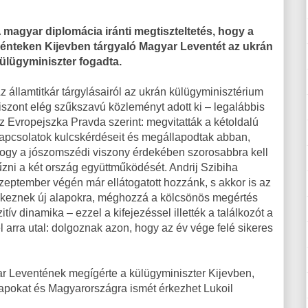
 magyar diplomácia iránti megtiszteltetés, hogy a
énteken Kijevben tárgyaló Magyar Leventét az ukrán
ülügyminiszter fogadta.
z államtitkár tárgylásairól az ukrán külügyminisztérium
iszont elég szűkszavú közleményt adott ki – legalábbis
z Evropejszka Pravda szerint: megvitatták a kétoldalú
apcsolatok kulcskérdéseit és megállapodtak abban,
ogy a jószomszédi viszony érdekében szorosabbra kell
űzni a két ország együttműködését. Andrij Szibiha
zeptember végén már ellátogatott hozzánk, s akkor is az
yekeznek új alapokra, méghozzá a kölcsönös megértés
tív dinamika – ezzel a kifejezéssel illették a találkozót a
 arra utal: dolgoznak azon, hogy az év vége felé sikeres
r Leventének megígérte a külügyminiszter Kijevben,
csapokat és Magyarországra ismét érkezhet Lukoil