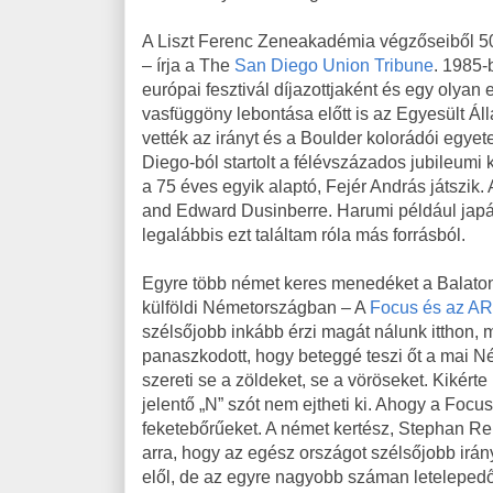
A Liszt Ferenc Zeneakadémia végzőseiből 50 
– írja a The
San Diego Union Tribune
. 1985-
európai fesztivál díjazottjaként és egy olyan
vasfüggöny lebontása előtt is az Egyesült Á
vették az irányt és a Boulder kolorádói egye
Diego-ból startolt a félévszázados jubileumi
a 75 éves egyik alaptó, Fejér András játszik.
and Edward Dusinberre. Harumi például japá
legalábbis ezt találtam róla más forrásból.
Egyre több német keres menedéket a Balatonn
külföldi Németországban – A
Focus és az A
szélsőjobb inkább érzi magát nálunk itthon, 
panaszkodott, hogy beteggé teszi őt a mai N
szereti se a zöldeket, se a vöröseket. Kikér
jelentő „N” szót nem ejtheti ki. Ahogy a Focu
feketebőrűeket. A német kertész, Stephan Reb
arra, hogy az egész országot szélsőjobb irá
elől, de az egyre nagyobb száman letelepedő