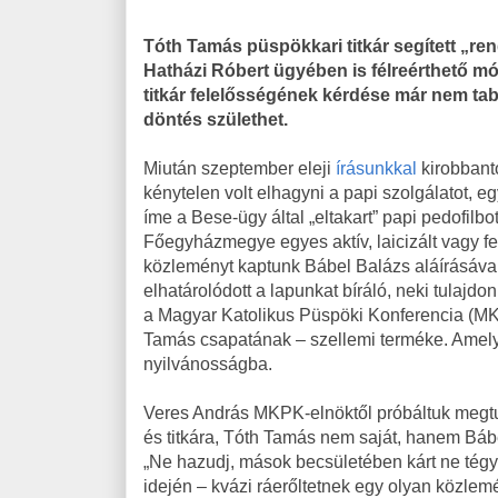
Tóth Tamás püspökkari titkár segített „re
Hatházi Róbert ügyében is félreérthető mó
titkár felelősségének kérdése már nem ta
döntés születhet.
Miután szeptember eleji
írásunkkal
kirobbant
kénytelen volt elhagyni a papi szolgálatot, e
íme a Bese-ügy által „eltakart” papi pedofil
Főegyházmegye egyes aktív, laicizált vagy fel
közleményt kaptunk Bábel Balázs aláírásáva
elhatárolódott a lapunkat bíráló, neki tulajdo
a Magyar Katolikus Püspöki Konferencia (MKP
Tamás csapatának – szellemi terméke. Amel
nyilvánosságba.
Veres András MKPK-elnöktől próbáltuk megtu
és titkára, Tóth Tamás nem saját, hanem Báb
„Ne hazudj, mások becsületében kárt ne tégy
idején – kvázi ráerőltetnek egy olyan közlemén