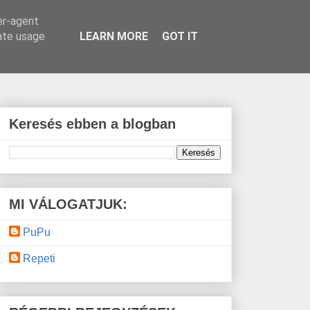
er-agent
rate usage
LEARN MORE
GOT IT
Keresés ebben a blogban
MI VÁLOGATJUK:
PuPu
Repeti