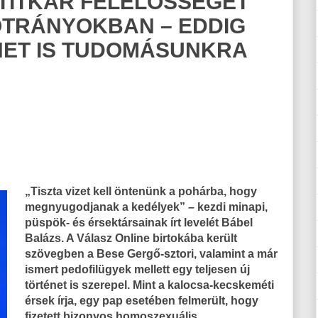
TITKÁR FELELŐSSÉGÉT
OTRÁNYOKBAN – EDDIG
NET IS TUDOMÁSUNKRA
„Tiszta vizet kell öntenünk a pohárba, hogy
megnyugodjanak a kedélyek” – kezdi minapi,
püspök- és érsektársainak írt levelét Bábel
Balázs. A Válasz Online birtokába került
szövegben a Bese Gergő-sztori, valamint a már
ismert pedofilügyek mellett egy teljesen új
történet is szerepel. Mint a kalocsa-kecskeméti
érsek írja, egy pap esetében felmerült, hogy
fizetett bizonyos homoszexuális