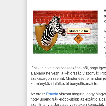
A
p
k
A
v
a
k
h
f
s
tűnt ki a hivatalos összegzésekből, hogy ig
alapjaira helyezni a két ország viszonyát. Pozi
szakzsargon szerint. Mindenesetre minden jel
kormányközi találkozót bonyolítsanak le.
Az orosz
Pravda
viszont megírta, hogy Magya
hogy újraindítják előbb-utóbb az elzárt olaj
szállítmány a Barátság vezetéken keresztül.