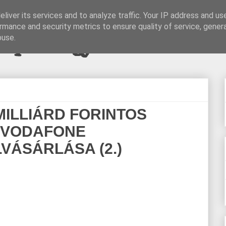
liver its services and to analyze traffic. Your IP address and us
rmance and security metrics to ensure quality of service, gene
pi blogjava
buse.
MILLIÁRD FORINTOS
A VODAFONE
ÁSÁRLÁSA (2.)