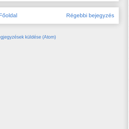
Főoldal
Régebbi bejegyzés
gjegyzések küldése (Atom)