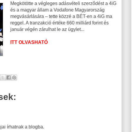
Megkötötte a végleges adásvételi szerződést a 4iG
és a magyar állam a Vodafone Magyarország
megvásárlására – tette közzé a BÉT-en a 4iG ma
reggel. A tranzakció értéke 660 milliárd forint és
január végén zárulhat le az ügylet...
ITT OLVASHATÓ
sek:
ai írhatnak a blogba.