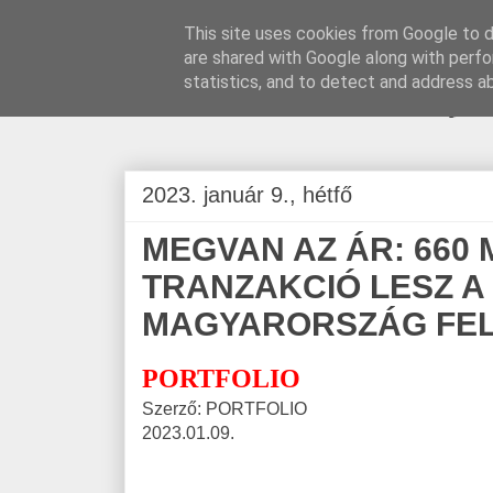
This site uses cookies from Google to de
are shared with Google along with perfo
BLOGÁSZAT, na
statistics, and to detect and address a
2023. január 9., hétfő
MEGVAN AZ ÁR: 660 
TRANZAKCIÓ LESZ 
MAGYARORSZÁG FELV
PORTFOLIO
Szerző: PORTFOLIO
2023.01.09.