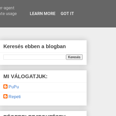
er-agent
rate usage
LEARN MORE
GOT IT
Keresés ebben a blogban
MI VÁLOGATJUK:
PuPu
Repeti