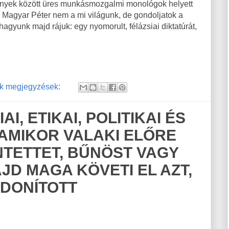
ények között üres munkásmozgalmi monológok helyett
 Magyar Péter nem a mi világunk, de gondoljatok a
hagyunk majd rájuk: egy nyomorult, félázsiai diktatúrát,
k megjegyzések:
I, ETIKAI, POLITIKAI ÉS
 AMIKOR VALAKI ELŐRE
NTETTET, BŰNÖST VAGY
JD MAGA KÖVETI EL AZT,
JDONÍTOTT