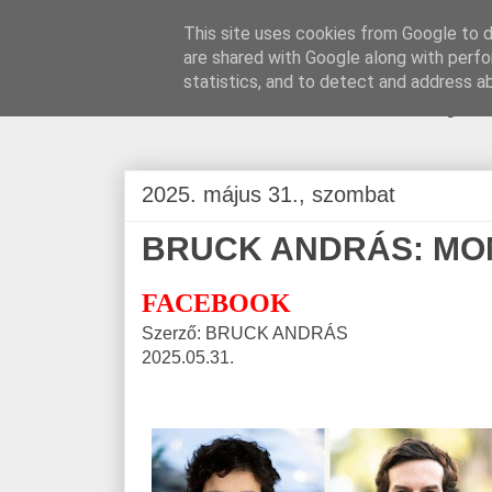
This site uses cookies from Google to de
are shared with Google along with perfo
BLOGÁSZAT, na
statistics, and to detect and address a
2025. május 31., szombat
BRUCK ANDRÁS: MO
FACEBOOK
Szerző: BRUCK ANDRÁS
2025.05.31.