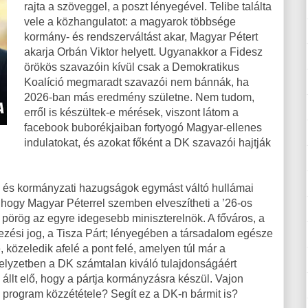
rajta a szöveggel, a poszt lényegével. Telibe találta
vele a közhangulatot: a magyarok többsége
kormány- és rendszerváltást akar, Magyar Pétert
akarja Orbán Viktor helyett. Ugyanakkor a Fidesz
örökös szavazóin kívül csak a Demokratikus
Koalíció megmaradt szavazói nem bánnák, ha
2026-ban más eredmény születne. Nem tudom,
erről is készültek-e mérések, viszont látom a
facebook buborékjaiban fortyogó Magyar-ellenes
indulatokat, és azokat főként a DK szavazói hajtják
s és kormányzati hazugságok egymást váltó hullámai
, hogy Magyar Péterrel szemben elveszítheti a ’26-os
 pörög az egyre idegesebb miniszterelnök. A főváros, a
kezési jog, a Tisza Párt; lényegében a társadalom egésze
, közeledik afelé a pont felé, amelyen túl már a
helyzetben a DK számtalan kiváló tulajdonságáért
állt elő, hogy a pártja kormányzásra készül. Vajon
ai program közzététele? Segít ez a DK-n bármit is?