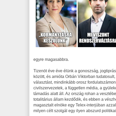
egyre magasabbra.
Tizenöt éve éve élünk a gonoszság, jogtiprá
között, és amióta Orbán Viktorban tudatosult
választást, mindinkább orosz fordulatszámon
civilszervezetek, a független média, a gyüle
támadás alatt áll. Az ország rohan a vesztébe
totalitárius állam kezdődik, és ebben a vész
magasztalt elnöke egy Telex-interjúban azzal 
milyen célt szolgál egy ilyen abszurd politik