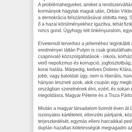
A problémahegyeket, amiket a rendszerváltás
kormányok hagytak maguk után, Orbán Vikto
a demokrácia felszámolásával oldotta meg. S
ő a hazai körülményekhez igazítva, tehát fizi
nincs gond. Úgyhogy lett önkényuralom, egy
Elvetemült terveihez a jelleméhez leginkább il
eredményei láttán Putyin is csak gratulálhatn
csapnivaló közszolgáltatások - iskola, kórház,
verő nepotizmus és korrupció, jogfosztottság
korai halála. Márpedig, kedves Dobrev Klára,
jobb, vagy baloldali ügy, nem is liberális, 
hányan lesznek azok, akik csupán egy megbízh
országban szeretnének élni, ezért, és sokan c
megoldásra, Magyar Péterre és a Tisza Pártr
Miután a magyar társadalom tizenöt éven át
iszonyatos kártételeit, ellenzéki pártjaink, 
terjeszkedését, egymás elleni harcaikkal pedi
duplán hazafias kötelességük megragadni az u