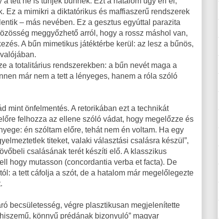
 tett ne is tűnjék bűnnek. Ezt a hatalom úgy éri el,
. Ez a mimikri a diktatórikus és maffiaszerű rendszerek
elentik – más nevében. Ez a gesztus egyúttal parazita
 közösség meggyőzhető arról, hogy a rossz máshol van,
ezés. A bűn mimetikus játéktérbe kerül: az lesz a bűnös,
t valójában.
e a totalitárius rendszerekben: a bűn nevét maga a
. Innen már nem a tett a lényeges, hanem a róla szóló
d mint önfelmentés. A retorikában ezt a technikát
előre felhozza az ellene szóló vádat, hogy megelőzze és
lényege: én szóltam előre, tehát nem én voltam. Ha egy
yelmeztetlek titeket, valaki választási csalásra készül”,
vőbeli csalásának terét készíti elő. A klasszikus
kell hogy mutasson (concordantia verba et facta). De
l: a tett cáfolja a szót, de a hatalom már megelőlegezte
.
 járó becsületesség, végre plasztikusan megjelenítette
jóhiszemű, könnyű prédának bizonyuló” magyar