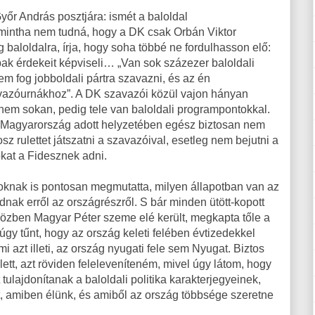
őr András posztjára: ismét a baloldal
 mintha nem tudná, hogy a DK csak Orbán Viktor
 baloldalra, írja, hogy soha többé ne fordulhasson elő:
k érdekeit képviseli… „Van sok százezer baloldali
em fog jobboldali pártra szavazni, és az én
avazóurnákhoz”. A DK szavazói közül vajon hányan
nem sokan, pedig tele van baloldali programpontokkal.
 Magyarország adott helyzetében egész biztosan nem
osz rulettet játszatni a szavazóival, esetleg nem bejutni a
kat a Fidesznek adni.
zoknak is pontosan megmutatta, milyen állapotban van az
ak erről az országrészről. S bár minden ütött-kopott
közben Magyar Péter szeme elé került, megkapta tőle a
úgy tűnt, hogy az ország keleti felében évtizedekkel
i azt illeti, az ország nyugati fele sem Nyugat. Biztos
ett, azt röviden feleleveníteném, mivel úgy látom, hogy
ulajdonítanak a baloldali politika karakterjegyeinek,
zt, amiben élünk, és amiből az ország többsége szeretne