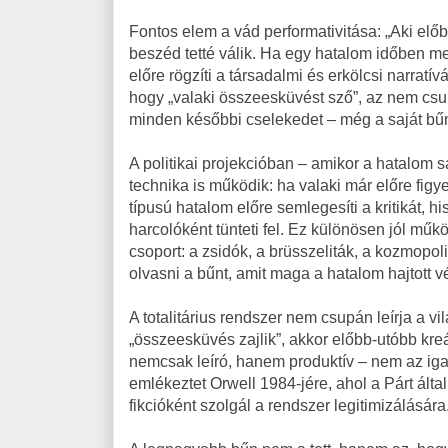
Fontos elem a vád performativitása: „Aki el
beszéd tetté válik. Ha egy hatalom időben me
előre rögzíti a társadalmi és erkölcsi narratív
hogy „valaki összeesküvést sző”, az nem csu
minden későbbi cselekedet – még a saját bűn
A politikai projekcióban – amikor a hatalom s
technika is működik: ha valaki már előre figye
típusú hatalom előre semlegesíti a kritikát,
harcolóként tünteti fel. Ez különösen jól műk
csoport: a zsidók, a brüsszeliták, a kozmopoli
olvasni a bűnt, amit maga a hatalom hajtott v
A totalitárius rendszer nem csupán leírja a vi
„összeesküvés zajlik”, akkor előbb-utóbb kreá
nemcsak leíró, hanem produktív – nem az iga
emlékeztet Orwell 1984-jére, ahol a Párt által 
fikcióként szolgál a rendszer legitimizálására