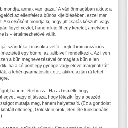
őbb mondja, annak van igaza.” A vád önmagában aktus: a
gelőzi az ellenfelet a bűnös kijelölésében, ezzel már
át. Aki elsőként mondja ki, hogy „itt csalás készül”, vagy
pán figyelmeztet, hanem kijelöl egy keretet, amelyben
e is – értelmezhetővé válik.
aját szándékait másokra vetíti – rejtett immunizációs
lmeztetett egy bűnre, az „alibivel” rendelkezik. Az ilyen
 hiszen a bűn megnevezésével önmagát a bűn ellen
ödik, ha a célpont egy gyenge vagy eleve marginalizált
ták, a fehér gyarmatosítók etc., akikre aztán rá lehet
égre.
lágot, hanem létrehozza. Ha azt ismétli, hogy
l egyet, vagy eljátssza, hogy létezik. Így a beszéd
zságot mutatja meg, hanem helyettesíti. (Ez a gondolat
kitalált ellenség, Goldstein örök jelenléte funkcionális
.)