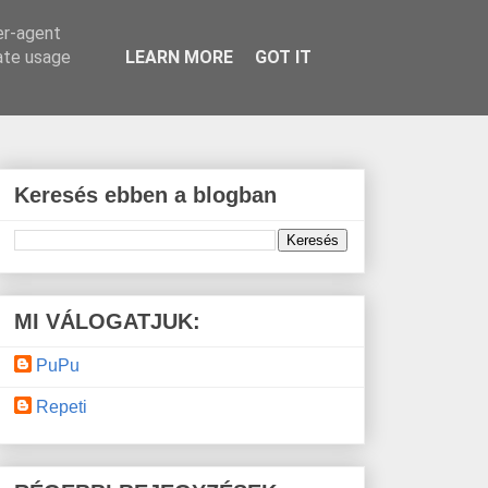
er-agent
rate usage
LEARN MORE
GOT IT
Keresés ebben a blogban
MI VÁLOGATJUK:
PuPu
Repeti