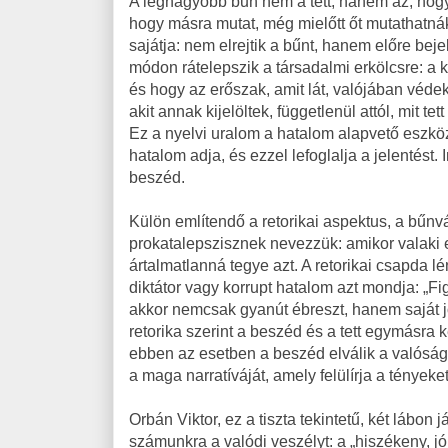
A legnagyobb bűn nem a tett, hanem az, hogy a
hogy másra mutat, még mielőtt őt mutathatnák
sajátja: nem elrejtik a bűnt, hanem előre bej
módon rátelepszik a társadalmi erkölcsre: a
és hogy az erőszak, amit lát, valójában védek
akit annak kijelöltek, függetlenül attól, mit tet
Ez a nyelvi uralom a hatalom alapvető eszköz
hatalom adja, és ezzel lefoglalja a jelentést
beszéd.
Külön említendő a retorikai aspektus, a bűnvá
prokatalepszisznek nevezzük: amikor valaki 
ártalmatlanná tegye azt. A retorikai csapda 
diktátor vagy korrupt hatalom azt mondja: „Fig
akkor nemcsak gyanút ébreszt, hanem saját jö
retorika szerint a beszéd és a tett egymásra 
ebben az esetben a beszéd elválik a valóságtó
a maga narratíváját, amely felülírja a tényeket
Orbán Viktor, ez a tiszta tekintetű, két lábon
számunkra a valódi veszélyt: a „hiszékeny, 