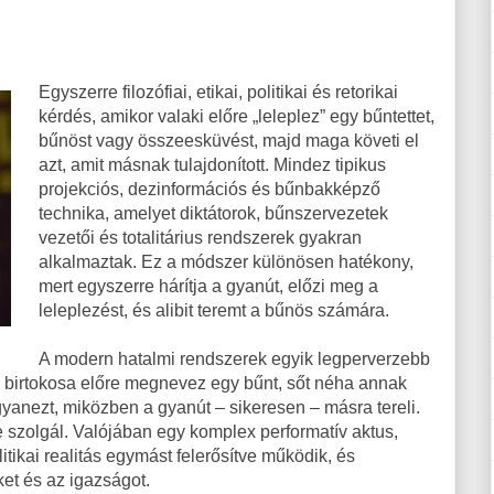
Egyszerre filozófiai, etikai, politikai és retorikai
kérdés, amikor valaki előre „leleplez” egy bűntettet,
bűnöst vagy összeesküvést, majd maga követi el
azt, amit másnak tulajdonított. Mindez tipikus
projekciós, dezinformációs és bűnbakképző
technika, amelyet diktátorok, bűnszervezetek
vezetői és totalitárius rendszerek gyakran
alkalmaztak. Ez a módszer különösen hatékony,
mert egyszerre hárítja a gyanút, előzi meg a
leleplezést, és alibit teremt a bűnös számára.
A modern hatalmi rendszerek egyik legperverzebb
 birtokosa előre megnevez egy bűnt, sőt néha annak
gyanezt, miközben a gyanút – sikeresen – másra tereli.
 szolgál. Valójában egy komplex performatív aktus,
itikai realitás egymást felerősítve működik, és
ket és az igazságot.