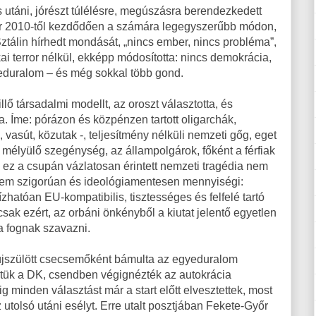
 utáni, jórészt túlélésre, megúszásra berendezkedett
r 2010-től kezdődően a számára legegyszerűbb módon,
ztálin hírhedt mondását, „nincs ember, nincs probléma”,
kai terror nélkül, ekképp módosította: nincs demokrácia,
eduralom – és még sokkal több gond.
lő társadalmi modellt, az oroszt választotta, és
a. Íme: pórázon és közpénzen tartott oligarchák,
 vasút, közutak -, teljesítmény nélküli nemzeti gőg, eget
, mélyülő szegénység, az állampolgárok, főként a férfiak
 ez a csupán vázlatosan érintett nemzeti tragédia nem
hanem szigorúan és ideológiamentesen mennyiségi:
atóan EU-kompatibilis, tisztességes és felfelé tartó
sak ezért, az orbáni önkényből a kiutat jelentő egyetlen
a fognak szavazni.
 újszülött csecsemőként bámulta az egyeduralom
köztük a DK, csendben végignézték az autokrácia
g minden választást már a start előtt elvesztettek, most
tolsó utáni esélyt. Erre utalt posztjában Fekete-Győr