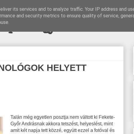
liver its services and to analyze traffic. Your IP address and us
rmance and security metrics to ensure quality of service, gene
pi blogjava
buse.
NOLÓGOK HELYETT
Talán még egyetlen posztja nem váltott ki Fekete-
Győr Andrásnak akkora tetszést, helyeslést, mint
amit két napja tett közzé, együtt ezzel a fotóval és