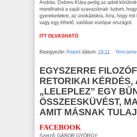
András. Dobrev Klára pedig az adott körülm
mondhatná a saját szavazóinak: tudom, hogy
gyerekeitekre, az unokáitokra. Arra, hogy mit 
vagy egy élhető, valóban európai országot.
ITT OLVASHATÓ
Bejegyezte:
Repeti
dátum:
19:11
Nincsene
EGYSZERRE FILOZÓFIA
RETORIKAI KÉRDÉS,
„LELEPLEZ” EGY BŰ
ÖSSZEESKÜVÉST, MA
AMIT MÁSNAK TULA
FACEBOOK
Szerző: GÁBOR GYÖRGY