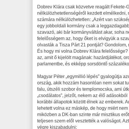
Dobrev Klára csak közvetve reagált Fekete-Gy
nélkülözhetetlenségéről kezdett elmélkedni,
számára nélkülözhetetlen: „Azért van szükség
egy jobboldali kormány csak a leggazdagabba
szavazó, aki bár kormányváltást akar, soha n
felelősségem az, hogy őket is elvigyük a sz
olvasták a Tisza Párt 21 pontját? Gondolom, 
És hogy mi volna Dobrev Klára felelőssége?
az, amit ő kijelölt magának: hazárdjátékot, or
parlamentbe, és ekképp sorsdöntő százaléko
Magyar Péter „egymillió lépés” gyalogútja a
ország, akik hozzám hasonlóan nem sokat tudn
falu, útszéli szobor és templomocska, ami út
„csodálatos”, jelzőt, nekem az élő adásokból 
korábbi állapotok között élnek az emberek. Am
lehetett volna ez máskép, de hogy miért nem l
miközben a DK-ban szinte már misztikus erőt t
teljesen szem elől vesztették a valóságot. A
végre kiszabadulni: