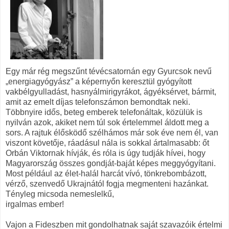
Egy már rég megszűnt tévécsatornán egy Gyurcsok nevű
„energiagyógyász” a képernyőn keresztül gyógyított
vakbélgyulladást, hasnyálmirigyrákot, ágyéksérvet, bármit,
amit az emelt díjas telefonszámon bemondtak neki.
Többnyire idős, beteg emberek telefonáltak, közülük is
nyilván azok, akiket nem túl sok értelemmel áldott meg a
sors. A rajtuk élősködő szélhámos már sok éve nem él, van
viszont követője, ráadásul nála is sokkal ártalmasabb: őt
Orbán Viktornak hívják, és róla is úgy tudják hívei, hogy
Magyarország összes gondját-baját képes meggyógyítani.
Most például az élet-halál harcát vívó, tönkrebombázott,
vérző, szenvedő Ukrajnától fogja megmenteni hazánkat.
Tényleg micsoda nemeslelkű,
irgalmas ember!
Vajon a Fideszben mit gondolhatnak saját szavazóik értelmi