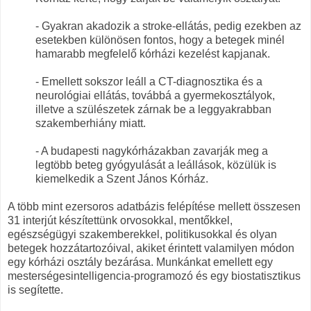
- Gyakran akadozik a stroke-ellátás, pedig ezekben az
esetekben különösen fontos, hogy a betegek minél
hamarabb megfelelő kórházi kezelést kapjanak.
- Emellett sokszor leáll a CT-diagnosztika és a
neurológiai ellátás, továbbá a gyermekosztályok,
illetve a szülészetek zárnak be a leggyakrabban
szakemberhiány miatt.
- A budapesti nagykórházakban zavarják meg a
legtöbb beteg gyógyulását a leállások, közülük is
kiemelkedik a Szent János Kórház.
A több mint ezersoros adatbázis felépítése mellett összesen
31 interjút készítettünk orvosokkal, mentőkkel,
egészségügyi szakemberekkel, politikusokkal és olyan
betegek hozzátartozóival, akiket érintett valamilyen módon
egy kórházi osztály bezárása. Munkánkat emellett egy
mesterségesintelligencia-programozó és egy biostatisztikus
is segítette.