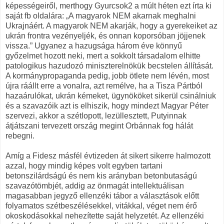
képességeiről, merthogy Gyurcsok2 a múlt héten ezt írta ki
saját fb oldalára: „A magyarok NEM akarnak meghalni
Ukrajnáért. A magyarok NEM akarják, hogy a gyerekeiket az
ukrán frontra vezényeljék, és onnan koporsóban jöjjenek
vissza.” Ugyanez a hazugsága három éve könnyű
győzelmet hozott neki, mert a sokkolt társadalom elhitte
patologikus hazudozó miniszterelnökük becstelen állítását.
A kormánypropaganda pedig, jobb ötlete nem lévén, most
újra ráállt erre a vonalra, azt remélve, ha a Tisza Pártból
hazaárulókat, ukrán kémeket, ügynököket sikerül csinálniuk
és a szavazóik azt is elhiszik, hogy mindezt Magyar Péter
szervezi, akkor a szétlopott, lezüllesztett, Putyinnak
átjátszani tervezett ország megint Orbánnak fog hálát
rebegni.
Amíg a Fidesz másfél évtizeden át sikert sikerre halmozott
azzal, hogy mindig képes volt egyben tartani
betonszilárdságú és nem kis arányban betonbutaságú
szavazótömbjét, addig az önmagát intellektuálisan
magasabban jegyző ellenzéki tábor a választások előtt
folyamatos szétbeszélésekkel, vitákkal, véget nem érő
okoskodásokkal nehezítette saját helyzetét. Az ellenzéki