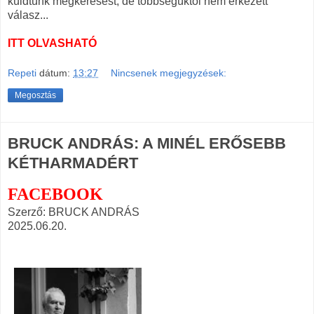
küldtünk megkeresést, de többségüktől nem érkezett
válasz...
ITT OLVASHATÓ
Repeti
dátum:
13:27
Nincsenek megjegyzések:
Megosztás
BRUCK ANDRÁS: A MINÉL ERŐSEBB
KÉTHARMADÉRT
FACEBOOK
Szerző: BRUCK ANDRÁS
2025.06.20.