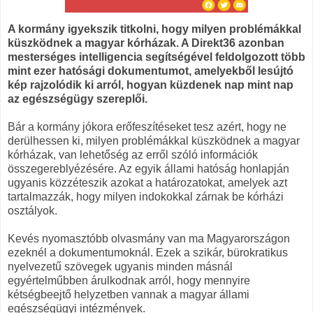
A kormány igyekszik titkolni, hogy milyen problémákkal
küszködnek a magyar kórházak. A Direkt36 azonban
mesterséges intelligencia segítségével feldolgozott több
mint ezer hatósági dokumentumot, amelyekből lesújtó
kép rajzolódik ki arról, hogyan küzdenek nap mint nap
az egészségügy szereplői.
Bár a kormány jókora erőfeszítéseket tesz azért, hogy ne
derülhessen ki, milyen problémákkal küszködnek a magyar
kórházak, van lehetőség az erről szóló információk
összegereblyézésére. Az egyik állami hatóság honlapján
ugyanis közzéteszik azokat a határozatokat, amelyek azt
tartalmazzák, hogy milyen indokokkal zárnak be kórházi
osztályok.
Kevés nyomasztóbb olvasmány van ma Magyarországon
ezeknél a dokumentumoknál. Ezek a szikár, bürokratikus
nyelvezetű szövegek ugyanis minden másnál
egyértelműbben árulkodnak arról, hogy mennyire
kétségbeejtő helyzetben vannak a magyar állami
egészségügyi intézmények.