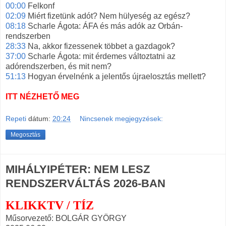
00:00
Felkonf
02:09
Miért fizetünk adót? Nem hülyeség az egész?
08:18
Scharle Ágota: ÁFA és más adók az Orbán-
rendszerben
28:33
Na, akkor fizessenek többet a gazdagok?
37:00
Scharle Ágota: mit érdemes változtatni az
adórendszerben, és mit nem?
51:13
Hogyan érvelnénk a jelentős újraelosztás mellett?
ITT NÉZHETŐ MEG
Repeti
dátum:
20:24
Nincsenek megjegyzések:
Megosztás
MIHÁLYIPÉTER: NEM LESZ
RENDSZERVÁLTÁS 2026-BAN
KLIKKTV / TÍZ
Műsorvezető: BOLGÁR GYÖRGY