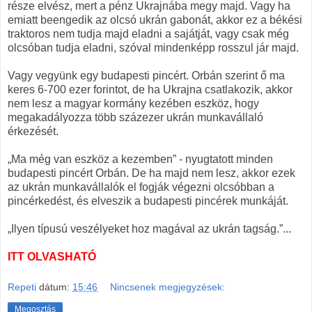
része elvész, mert a pénz Ukrajnába megy majd. Vagy ha
emiatt beengedik az olcsó ukrán gabonát, akkor ez a békési
traktoros nem tudja majd eladni a sajátját, vagy csak még
olcsóban tudja eladni, szóval mindenképp rosszul jár majd.
Vagy vegyünk egy budapesti pincért. Orbán szerint ő ma
keres 6-700 ezer forintot, de ha Ukrajna csatlakozik, akkor
nem lesz a magyar kormány kezében eszköz, hogy
megakadályozza több százezer ukrán munkavállaló
érkezését.
„Ma még van eszköz a kezemben” - nyugtatott minden
budapesti pincért Orbán. De ha majd nem lesz, akkor ezek
az ukrán munkavállalók el fogják végezni olcsóbban a
pincérkedést, és elveszik a budapesti pincérek munkáját.
„Ilyen típusú veszélyeket hoz magával az ukrán tagság.”...
ITT OLVASHATÓ
Repeti
dátum:
15:46
Nincsenek megjegyzések:
Megosztás