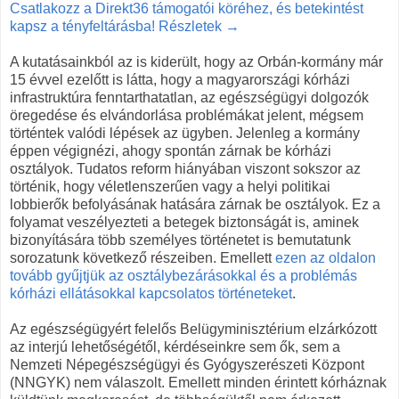
Csatlakozz a Direkt36 támogatói köréhez, és betekintést
kapsz a tényfeltárásba! Részletek →
A kutatásainkból az is kiderült, hogy az Orbán-kormány már
15 évvel ezelőtt is látta, hogy a magyarországi kórházi
infrastruktúra fenntarthatatlan, az egészségügyi dolgozók
öregedése és elvándorlása problémákat jelent, mégsem
történtek valódi lépések az ügyben. Jelenleg a kormány
éppen végignézi, ahogy spontán zárnak be kórházi
osztályok. Tudatos reform hiányában viszont sokszor az
történik, hogy véletlenszerűen vagy a helyi politikai
lobbierők befolyásának hatására zárnak be osztályok. Ez a
folyamat veszélyezteti a betegek biztonságát is, aminek
bizonyítására több személyes történetet is bemutatunk
sorozatunk következő részeiben. Emellett
ezen az oldalon
tovább gyűjtjük az osztálybezárásokkal és a problémás
kórházi ellátásokkal kapcsolatos történeteket
.
Az egészségügyért felelős Belügyminisztérium elzárkózott
az interjú lehetőségétől, kérdéseinkre sem ők, sem a
Nemzeti Népegészségügyi és Gyógyszerészeti Központ
(NNGYK) nem válaszolt. Emellett minden érintett kórháznak