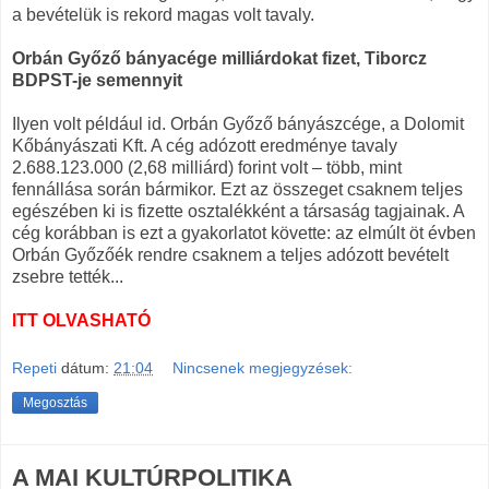
a bevételük is rekord magas volt tavaly.
Orbán Győző bányacége milliárdokat fizet, Tiborcz
BDPST-je semennyit
Ilyen volt például id. Orbán Győző bányászcége, a Dolomit
Kőbányászati Kft. A cég adózott eredménye tavaly
2.688.123.000 (2,68 milliárd) forint volt – több, mint
fennállása során bármikor. Ezt az összeget csaknem teljes
egészében ki is fizette osztalékként a társaság tagjainak. A
cég korábban is ezt a gyakorlatot követte: az elmúlt öt évben
Orbán Győzőék rendre csaknem a teljes adózott bevételt
zsebre tették...
ITT OLVASHATÓ
Repeti
dátum:
21:04
Nincsenek megjegyzések:
Megosztás
A MAI KULTÚRPOLITIKA