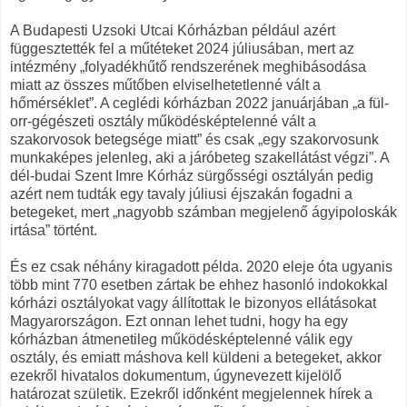
A Budapesti Uzsoki Utcai Kórházban például azért
függesztették fel a műtéteket 2024 júliusában, mert az
intézmény „folyadékhűtő rendszerének meghibásodása
miatt az összes műtőben elviselhetetlenné vált a
hőmérséklet”. A ceglédi kórházban 2022 januárjában „a fül-
orr-gégészeti osztály működésképtelenné vált a
szakorvosok betegsége miatt” és csak „egy szakorvosunk
munkaképes jelenleg, aki a járóbeteg szakellátást végzi”. A
dél-budai Szent Imre Kórház sürgősségi osztályán pedig
azért nem tudták egy tavaly júliusi éjszakán fogadni a
betegeket, mert „nagyobb számban megjelenő ágyipoloskák
irtása” történt.
És ez csak néhány kiragadott példa. 2020 eleje óta ugyanis
több mint 770 esetben zártak be ehhez hasonló indokokkal
kórházi osztályokat vagy állítottak le bizonyos ellátásokat
Magyarországon. Ezt onnan lehet tudni, hogy ha egy
kórházban átmenetileg működésképtelenné válik egy
osztály, és emiatt máshova kell küldeni a betegeket, akkor
ezekről hivatalos dokumentum, úgynevezett kijelölő
határozat születik. Ezekről időnként megjelennek hírek a