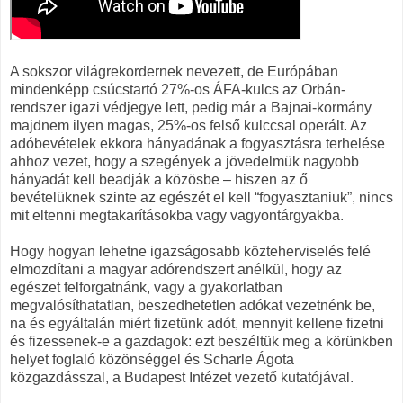
A sokszor világrekordernek nevezett, de Európában
mindenképp csúcstartó 27%-os ÁFA-kulcs az Orbán-
rendszer igazi védjegye lett, pedig már a Bajnai-kormány
majdnem ilyen magas, 25%-os felső kulccsal operált. Az
adóbevételek ekkora hányadának a fogyasztásra terhelése
ahhoz vezet, hogy a szegények a jövedelmük nagyobb
hányadát kell beadják a közösbe – hiszen az ő
bevételüknek szinte az egészét el kell “fogyasztaniuk”, nincs
mit eltenni megtakarításokba vagy vagyontárgyakba.
Hogy hogyan lehetne igazságosabb közteherviselés felé
elmozdítani a magyar adórendszert anélkül, hogy az
egészet felforgatnánk, vagy a gyakorlatban
megvalósíthatatlan, beszedhetetlen adókat vezetnénk be,
na és egyáltalán miért fizetünk adót, mennyit kellene fizetni
és fizessenek-e a gazdagok: ezt beszéltük meg a körünkben
helyet foglaló közönséggel és Scharle Ágota
közgazdásszal, a Budapest Intézet vezető kutatójával.