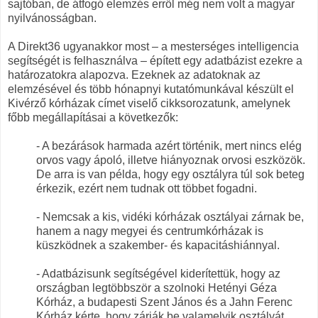
sajtóban, de átfogó elemzés erről még nem volt a magyar
nyilvánosságban.
A Direkt36 ugyanakkor most – a mesterséges intelligencia
segítségét is felhasználva – épített egy adatbázist ezekre a
határozatokra alapozva. Ezeknek az adatoknak az
elemzésével és több hónapnyi kutatómunkával készült el
Kivérző kórházak címet viselő cikksorozatunk, amelynek
főbb megállapításai a következők:
- A bezárások harmada azért történik, mert nincs elég
orvos vagy ápoló, illetve hiányoznak orvosi eszközök.
De arra is van példa, hogy egy osztályra túl sok beteg
érkezik, ezért nem tudnak ott többet fogadni.
- Nemcsak a kis, vidéki kórházak osztályai zárnak be,
hanem a nagy megyei és centrumkórházak is
küszködnek a szakember- és kapacitáshiánnyal.
- Adatbázisunk segítségével kiderítettük, hogy az
országban legtöbbször a szolnoki Hetényi Géza
Kórház, a budapesti Szent János és a Jahn Ferenc
Kórház kérte, hogy zárják be valamelyik osztályát.