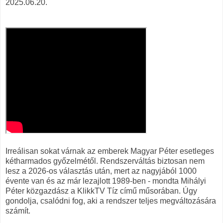
2025.06.20.
Irreálisan sokat várnak az emberek Magyar Péter esetleges
kétharmados győzelmétől. Rendszerváltás biztosan nem
lesz a 2026-os választás után, mert az nagyjából 1000
évente van és az már lezajlott 1989-ben - mondta Mihályi
Péter közgazdász a KlikkTV Tíz című műsorában. Úgy
gondolja, csalódni fog, aki a rendszer teljes megváltozására
számít.