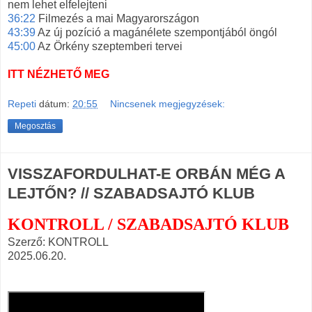
nem lehet elfelejteni
36:22
Filmezés a mai Magyarországon
43:39
Az új pozíció a magánélete szempontjából öngól
45:00
Az Örkény szeptemberi tervei
ITT NÉZHETŐ MEG
Repeti
dátum:
20:55
Nincsenek megjegyzések:
Megosztás
VISSZAFORDULHAT-E ORBÁN MÉG A
LEJTŐN? // SZABADSAJTÓ KLUB
KONTROLL / SZABADSAJTÓ KLUB
Szerző: KONTROLL
2025.06.20.