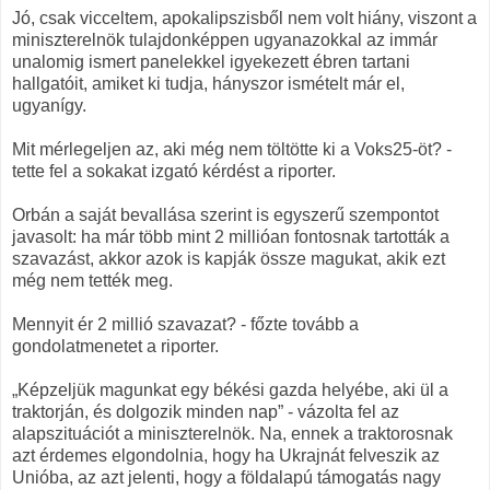
Jó, csak vicceltem, apokalipszisből nem volt hiány, viszont a
miniszterelnök tulajdonképpen ugyanazokkal az immár
unalomig ismert panelekkel igyekezett ébren tartani
hallgatóit, amiket ki tudja, hányszor ismételt már el,
ugyanígy.
Mit mérlegeljen az, aki még nem töltötte ki a Voks25-öt? -
tette fel a sokakat izgató kérdést a riporter.
Orbán a saját bevallása szerint is egyszerű szempontot
javasolt: ha már több mint 2 millióan fontosnak tartották a
szavazást, akkor azok is kapják össze magukat, akik ezt
még nem tették meg.
Mennyit ér 2 millió szavazat? - főzte tovább a
gondolatmenetet a riporter.
„Képzeljük magunkat egy békési gazda helyébe, aki ül a
traktorján, és dolgozik minden nap” - vázolta fel az
alapszituációt a miniszterelnök. Na, ennek a traktorosnak
azt érdemes elgondolnia, hogy ha Ukrajnát felveszik az
Unióba, az azt jelenti, hogy a földalapú támogatás nagy