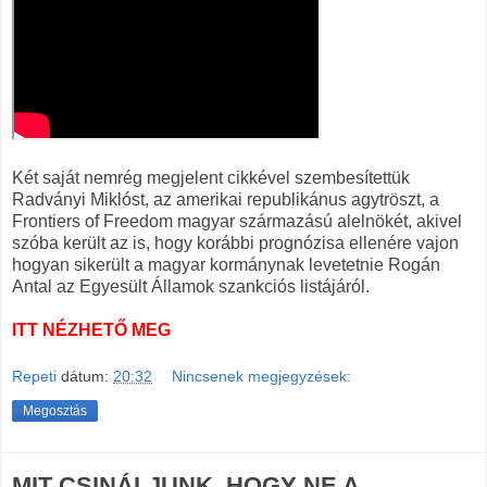
Két saját nemrég megjelent cikkével szembesítettük
Radványi Miklóst, az amerikai republikánus agytröszt, a
Frontiers of Freedom magyar származású alelnökét, akivel
szóba került az is, hogy korábbi prognózisa ellenére vajon
hogyan sikerült a magyar kormánynak levetetnie Rogán
Antal az Egyesült Államok szankciós listájáról.
ITT NÉZHETŐ MEG
Repeti
dátum:
20:32
Nincsenek megjegyzések:
Megosztás
MIT CSINÁLJUNK, HOGY NE A