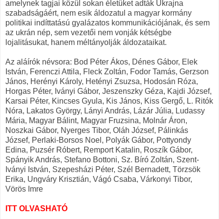
amelynek tagjai közül sokan életüket adták Ukrajna
szabadságáért, nem esik áldozatul a magyar kormány
politikai indíttatású gyalázatos kommunikációjának, és sem
az ukrán nép, sem vezetői nem vonják kétségbe
lojalitásukat, hanem méltányolják áldozataikat.
Az aláírók névsora: Bod Péter Ákos, Dénes Gábor, Elek
István, Ferenczi Attila, Fleck Zoltán, Fodor Tamás, Gerzson
János, Herényi Károly, Hetényi Zsuzsa, Hodosán Róza,
Horgas Péter, Iványi Gábor, Jeszenszky Géza, Kajdi József,
Karsai Péter, Kincses Gyula, Kis János, Kiss Gergő, L. Ritók
Nóra, Lakatos György, Lányi András, Lázár Júlia, Ludassy
Mária, Magyar Bálint, Magyar Fruzsina, Molnár Áron,
Noszkai Gábor, Nyerges Tibor, Oláh József, Pálinkás
József, Perlaki-Borsos Noel, Polyák Gábor, Pottyondy
Edina, Puzsér Róbert, Remport Katalin, Roszík Gábor,
Spányik András, Stefano Bottoni, Sz. Bíró Zoltán, Szent-
Iványi István, Szepesházi Péter, Szél Bernadett, Törzsök
Erika, Ungváry Krisztián, Vágó Csaba, Várkonyi Tibor,
Vörös Imre
ITT OLVASHATÓ