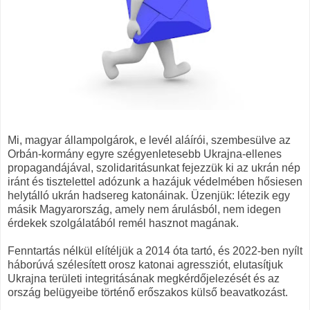
Mi, magyar állampolgárok, e levél aláírói, szembesülve az
Orbán-kormány egyre szégyenletesebb Ukrajna-ellenes
propagandájával, szolidaritásunkat fejezzük ki az ukrán nép
iránt és tisztelettel adózunk a hazájuk védelmében hősiesen
helytálló ukrán hadsereg katonáinak. Üzenjük: létezik egy
másik Magyarország, amely nem árulásból, nem idegen
érdekek szolgálatából remél hasznot magának.
Fenntartás nélkül elítéljük a 2014 óta tartó, és 2022-ben nyílt
háborúvá szélesített orosz katonai agressziót, elutasítjuk
Ukrajna területi integritásának megkérdőjelezését és az
ország belügyeibe történő erőszakos külső beavatkozást.