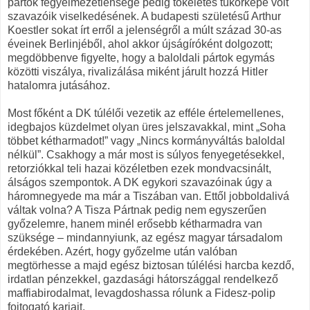
pártok fegyelmezetlensége pedig tökéletes tükörképe volt
szavazóik viselkedésének. A budapesti születésű Arthur
Koestler sokat írt erről a jelenségről a múlt század 30-as
éveinek Berlinjéből, ahol akkor újságíróként dolgozott;
megdöbbenve figyelte, hogy a baloldali pártok egymás
közötti viszálya, rivalizálása miként járult hozzá Hitler
hatalomra jutásához.
Most főként a DK túlélői vezetik az efféle értelemellenes,
idegbajos küzdelmet olyan üres jelszavakkal, mint „Soha
többet kétharmadot!” vagy „Nincs kormányváltás baloldal
nélkül”. Csakhogy a már most is súlyos fenyegetésekkel,
retorziókkal teli hazai közéletben ezek mondvacsinált,
álságos szempontok. A DK egykori szavazóinak úgy a
háromnegyede ma már a Tiszában van. Ettől jobboldalivá
váltak volna? A Tisza Pártnak pedig nem egyszerűen
győzelemre, hanem minél erősebb kétharmadra van
szüksége – mindannyiunk, az egész magyar társadalom
érdekében. Azért, hogy győzelme után valóban
megtörhesse a majd egész biztosan túlélési harcba kezdő,
irdatlan pénzekkel, gazdasági hátországgal rendelkező
maffiabirodalmat, levagdoshassa rólunk a Fidesz-polip
fojtogató karjait.