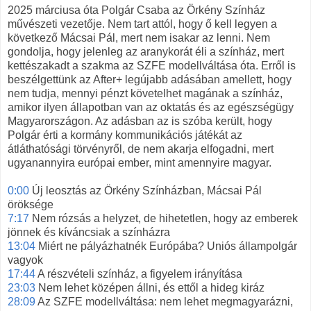
2025 márciusa óta Polgár Csaba az Örkény Színház
művészeti vezetője. Nem tart attól, hogy ő kell legyen a
következő Mácsai Pál, mert nem isakar az lenni. Nem
gondolja, hogy jelenleg az aranykorát éli a színház, mert
kettészakadt a szakma az SZFE modellváltása óta. Erről is
beszélgettünk az After+ legújabb adásában amellett, hogy
nem tudja, mennyi pénzt követelhet magának a színház,
amikor ilyen állapotban van az oktatás és az egészségügy
Magyarországon. Az adásban az is szóba került, hogy
Polgár érti a kormány kommunikációs játékát az
átláthatósági törvényről, de nem akarja elfogadni, mert
ugyanannyira európai ember, mint amennyire magyar.
0:00
Új leosztás az Örkény Színházban, Mácsai Pál
öröksége
7:17
Nem rózsás a helyzet, de hihetetlen, hogy az emberek
jönnek és kíváncsiak a színházra
13:04
Miért ne pályázhatnék Európába? Uniós állampolgár
vagyok
17:44
A részvételi színház, a figyelem irányítása
23:03
Nem lehet középen állni, és ettől a hideg kiráz
28:09
Az SZFE modellváltása: nem lehet megmagyarázni,