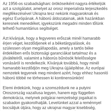
Az 1956-os szabadságharc örököseiként nagyra értékeljük
azt a szolgálatot, amelyet az orosz imperialista terjeszkedés
megfékezésével Ukrajna tesz nekünk magyaroknak és
egész Európának. A háború áldozatainak, akik hazánkban
keresnek menedéket, igyekszünk megadni minden tőlünk
telhető humanitárius segítséget.
Azt kívánjuk, hogy a fegyveres erőszak minél hamarabb
érjen véget, kezdődjenek el a béketárgyalások, és
szülessen olyan megállapodás, amely a tartós béke
érdekében erős biztonsági garanciákat tartalmaz és a
jóvátételről, valamint a háborús bűnösök felelősségre
vonásáról is rendelkezik. Kívánjuk továbbá, hogy minél
hamarabb kezdődjön meg Ukrajna újjáépítése. Az európai
nemzetek tegyenek meg mindent azért, hogy ehhez hasonló
háború többé ne törhessen ki kontinensünkön!
Elemi érdekünk, hogy a szomszédunk ne a putyini
Oroszország vazallusa legyen, hanem egy független
demokrácia, melynek polgárai nemzetiségi jogaikat is
szabadon gyakorolhatják. Levelünket azzal a reménnyel
bocsátjuk útjára, hogy az ukrajnai magyar kisebbség,