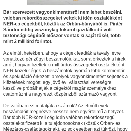
Bár szervezett vagyonkimentésről nem lehet beszélni,
valóban rekordösszegeket vettek ki idén osztalékként
NER-es cégekből, köztük az Orbán-bányából is. Pintér
Sándor eddig viszonylag fukarul gazdálkodó volt
biztonsági cégéből először vontak ki saját tőkét, több
mint 2 milliárd forintot.
Az elmúlt hetekben, ahogy a cégek leadták a tavalyi évre
vonatkozó pénzügyi beszámolójukat, sorra érkeztek a hírek
arról, hogyan fizettek ki milliárdos összegeket osztalékként
NER-közeli cégek. A beszámolók nyomán több kommentár
és spekuláció érkezett, amelyek vagyonkimentést sejtettek a
kifizetések mögött: egy jövő évi választási vereségre
készülve próbálhatják a cégektől magánszemélyekhez
csatornázni a nagyrészt közpénzből származó vagyont.
De valóban ezt mutatják a számok? Az elmúlt évek
beszámolóit megnézve messze nem egyértelmű a helyzet.
Bár több NER-közeli cég idén valóban rekordösszegű
osztalékot fizetett ki a tulajdonosoknak (köztük Orbán- és
Mészáros-családtagoknak), ez sok esetben azt tükrözi, hogy