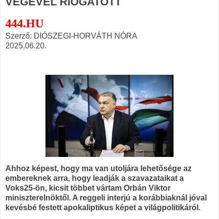
VÉGÉVEL RIOGATOTT
444.HU
Szerző: DIÓSZEGI-HORVÁTH NÓRA
2025.06.20.
Ahhoz képest, hogy ma van utoljára lehetősége az
embereknek arra, hogy leadják a szavazataikat a
Voks25-ön, kicsit többet vártam Orbán Viktor
miniszterelnöktől. A reggeli interjú a korábbiaknál jóval
kevésbé festett apokaliptikus képet a világpolitikáról.