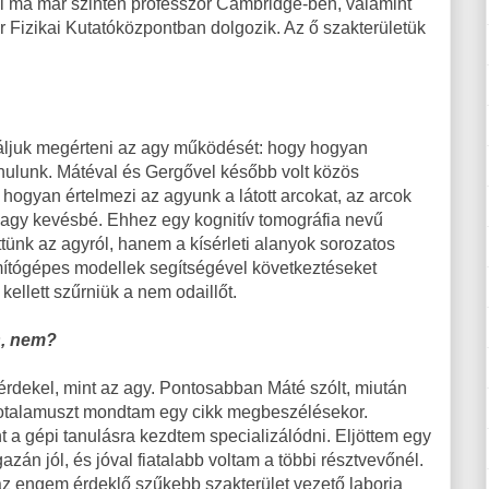
i ma már szintén professzor Cambridge-ben, valamint
 Fizikai Kutatóközpontban dolgozik. Az ő szakterületük
áljuk megérteni az agy működését: hogy hogyan
nulunk. Mátéval és Gergővel később volt közös
 hogyan értelmezi az agyunk a látott arcokat, az arcok
vagy kevésbé. Ehhez egy kognitív tomográfia nevű
ettünk az agyról, hanem a kísérleti alanyok sorozatos
ítógépes modellek segítségével következtéseket
kellett szűrniük a nem odaillőt.
s, nem?
 érdekel, mint az agy. Pontosabban Máté szólt, miután
potalamuszt mondtam egy cikk megbeszélésekor.
a gépi tanulásra kezdtem specializálódni. Eljöttem egy
zán jól, és jóval fiatalabb voltam a többi résztvevőnél.
z engem érdeklő szűkebb szakterület vezető laborja