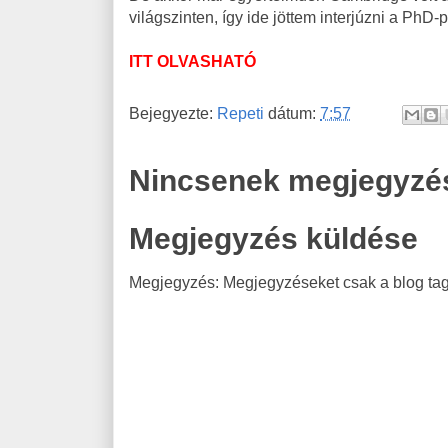
világszinten, így ide jöttem interjúzni a PhD-
ITT OLVASHATÓ
Bejegyezte:
Repeti
dátum:
7:57
Nincsenek megjegyzé
Megjegyzés küldése
Megjegyzés: Megjegyzéseket csak a blog tagj