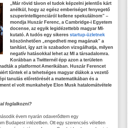
„Már rövid távon el tudok képzelni jelentős kárt
anélkül, hogy az egész emberiséget fenyegető
szuperintelligenciáról kellene spekulálnom” –
mondja Huszár Ferenc, a Cambridge-i Egyetem
docense, az egyik legidézettebb magyar MI-
kutató. A tudós egy sikeres
startup-üzletnek
köszönhetően „engedheti meg magának” a
tanítást, így azt is szabadon vizsgálhatja, milyen
negatív hatásokkal lehet az MI a társadalomra.
Korábban a Twitternél épp azon a területen
támadták a platformot Amerikában. Huszár Ferencet
iért tűntek el a tehetséges magyar diákok a vezető
épi tanulás előretörését a matematikában és a
ment el volt munkahelye Elon Musk hatalomátvétele
al foglalkozni?
 második évem nyarán odaverődtem egy
m Budapest intézetben. Ott egy szerencsés véletlen