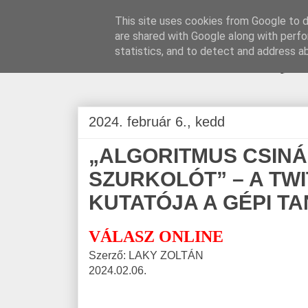
This site uses cookies from Google to de
are shared with Google along with perfo
BLOGÁSZAT, na
statistics, and to detect and address a
2024. február 6., kedd
„ALGORITMUS CSINÁ
SZURKOLÓT” – A TW
KUTATÓJA A GÉPI T
VÁLASZ ONLINE
Szerző: LAKY ZOLTÁN
2024.02.06.