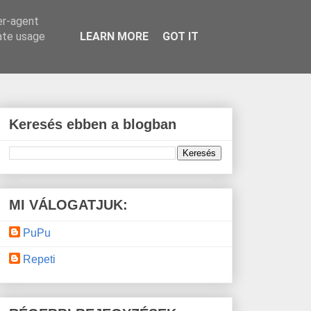
er-agent
rate usage
LEARN MORE
GOT IT
Keresés ebben a blogban
MI VÁLOGATJUK:
PuPu
Repeti