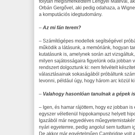
folytán megismerkedtem Lengyel Mátéval, ak
Orbán Gergővel, aki pedig odahaza, a Wigner
a komputációs idegtudomány.
–
Az mi fán terem?
– Számítógépes modellek segítségével prób
működik a látásunk, a memóriánk, hogyan ta
kutatásunk is, amelynek során azt vizsgáltuk,
milyen sajátosságaira figyelünk oda jobban 
rendszert dolgoztunk ki: nem felvételt készít
választásainak sokaságából próbáltunk szám
levonni, például úgy, hogy három arc közül ki 
–
Valahogy hasonlóan tanulnak a gépek i
– Igen, és hamar rájöttem, hogy ez jobban is
egyszer véletlenül hippokampusz helyett hi
Igazából már negyedéves műegyetemistaként 
nyári egyetemre, pedig angolul sem tudtam iga
De akkor már egyértelműen Cambridge volt a