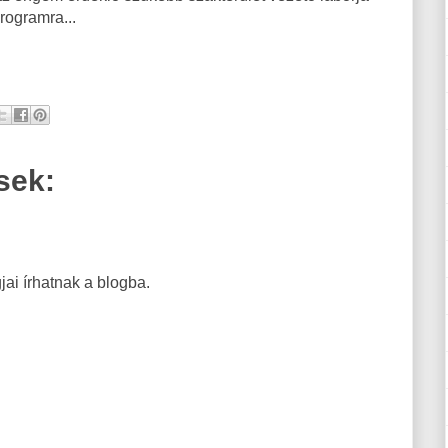
programra...
sek:
ai írhatnak a blogba.