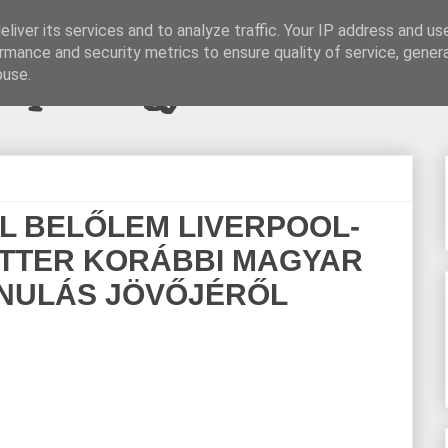
liver its services and to analyze traffic. Your IP address and us
rmance and security metrics to ensure quality of service, gene
pi blogjava
buse.
L BELŐLEM LIVERPOOL-
ITTER KORÁBBI MAGYAR
ANULÁS JÖVŐJÉRŐL