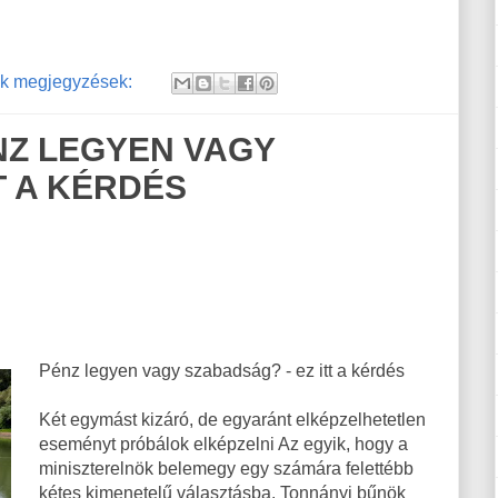
k megjegyzések:
NZ LEGYEN VAGY
T A KÉRDÉS
Pénz legyen vagy szabadság? - ez itt a kérdés
Két egymást kizáró, de egyaránt elképzelhetetlen
eseményt próbálok elképzelni Az egyik, hogy a
miniszterelnök belemegy egy számára felettébb
kétes kimenetelű választásba. Tonnányi bűnök