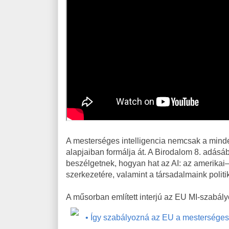
A mesterséges intelligencia nemcsak a minde
alapjaiban formálja át. A Birodalom 8. adásá
beszélgetnek, hogyan hat az AI: az amerikai–
szerkezetére, valamint a társadalmaink politi
A műsorban említett interjú az EU MI-szabályo
• Így szabályozná az EU a mesterséges i