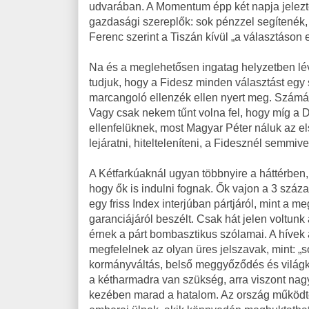
udvarában. A Momentum épp két napja jelezt
gazdasági szereplők: sok pénzzel segítenék, 
Ferenc szerint a Tiszán kívül „a választáson 
Na és a meglehetősen ingatag helyzetben lé
tudjuk, hogy a Fidesz minden választást egy 
marcangoló ellenzék ellen nyert meg. Szám
Vagy csak nekem tűnt volna fel, hogy míg a 
ellenfelüknek, most Magyar Péter náluk az 
lejáratni, hitelteleníteni, a Fidesznél semmi
A Kétfarkúaknál ugyan többnyire a háttérben,
hogy ők is indulni fognak. Ők vajon a 3 szá
egy friss Index interjúban pártjáról, mint a
garanciájáról beszélt. Csak hát jelen voltun
érnek a párt bombasztikus szólamai. A hívek
megfelelnek az olyan üres jelszavak, mint: „
kormányváltás, belső meggyőződés és világké
a kétharmadra van szükség, arra viszont nag
kezében marad a hatalom. Az ország működt