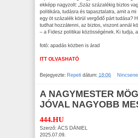
ekképp nagyzolt: „Száz százalékig biztos v
politikára, tudásra és tapasztalatra, amit a m
egy öt százalék körül vergődő párt tudása? 
tudhat hozzátenni, az biztos, viszont annál 
– a Fidesz politikai közösségének. Ki tudja,
fotó: apadás közben is árad
ITT OLVASHATÓ
Bejegyezte:
Repeti
dátum:
18:06
Nincsene
A NAGYMESTER MÖG
JÓVAL NAGYOBB ME
444.HU
Szerző: ÁCS DÁNIEL
2025.07.09.