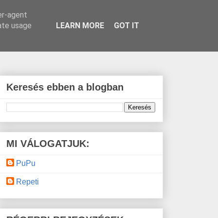
er-agent
rate usage
LEARN MORE
GOT IT
Keresés ebben a blogban
MI VÁLOGATJUK:
PuPu
Repeti