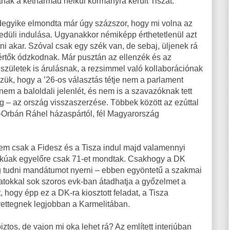
ák a kétharmad nélkül kormányra került Tiszát.
ndegyike elmondta már úgy százszor, hogy mi volna az
gyedüli indulása. Ugyanakkor némiképp érthetetlenül azt
ulni akar. Szóval csak egy szék van, de sebaj, üljenek rá
értők ódzkodnak. Már pusztán az ellenzék és az
születek is árulásnak, a rezsimmel való kollaborációnak
ük, hogy a ’26-os választás tétje nem a parlament
em a baloldali jelenlét, és nem is a szavazóknak tett
g – az ország visszaszerzése. Többek között az ezúttal
-Orbán Ráhel házaspártól, fél Magyarország
nem csak a Fidesz és a Tisza indul majd valamennyi
arkúak egyelőre csak 71-et mondtak. Csakhogy a DK
og tudni mandátumot nyerni – ebben egyöntetű a szakmai
azatokkal sok szoros evk-ban átadhatja a győzelmet a
hogy épp ez a DK-ra kiosztott feladat, a Tisza
ettegnek legjobban a Karmelitában.
os, de vajon mi oka lehet rá? Az említett interjúban