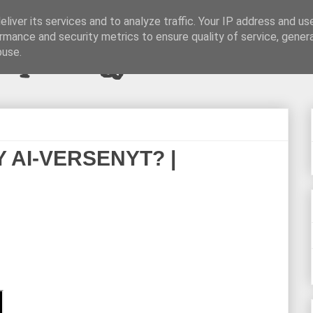
liver its services and to analyze traffic. Your IP address and us
rmance and security metrics to ensure quality of service, gene
pi blogjava
buse.
Y AI-VERSENYT? |