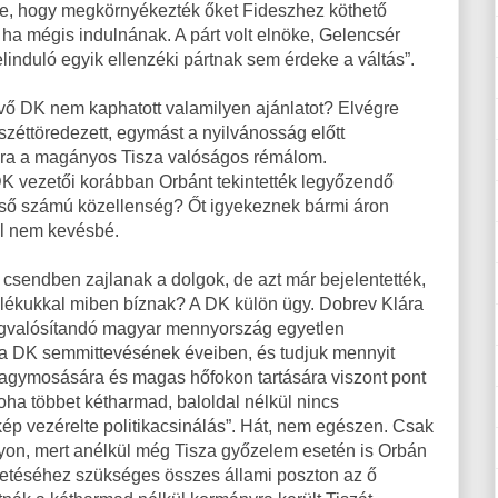
e, hogy megkörnyékezték őket Fideszhez köthető
ha mégis indulnának. A párt volt elnöke, Gelencsér
elinduló egyik ellenzéki pártnak sem érdeke a váltás”.
vő DK nem kaphatott valamilyen ajánlatot? Elvégre
széttöredezett, egymást a nyilvánosság előtt
ára a magányos Tisza valóságos rémálom.
DK vezetői korábban Orbánt tekintették legyőzendő
első számú közellenség? Őt igyekeznek bármi áron
vel nem kevésbé.
 csendben zajlanak a dolgok, de azt már bejelentették,
zalékukkal miben bíznak? A DK külön ügy. Dobrev Klára
 megvalósítandó magyar mennyország egyetlen
k a DK semmittevésének éveiben, és tudjuk mennyit
 agymosására és magas hőfokon tartására viszont pont
soha többet kétharmad, baloldal nélkül nincs
p vezérelte politikacsinálás”. Hát, nem egészen. Csak
yon, mert anélkül még Tisza győzelem esetén is Orbán
etéséhez szükséges összes állami poszton az ő