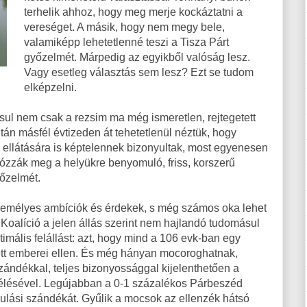
terhelik ahhoz, hogy meg merje kockáztatni a
vereséget. A másik, hogy nem megy bele,
valamiképp lehetetlenné teszi a Tisza Párt
győzelmét. Márpedig az egyikből valóság lesz.
Vagy esetleg választás sem lesz? Ezt se tudom
elképzelni.
sul nem csak a rezsim ma még ismeretlen, rejtegetett
án másfél évtizeden át tehetetlenül néztük, hogy
b ellátására is képtelennek bizonyultak, most egyenesen
ózzák meg a helyükre benyomuló, friss, korszerű
őzelmét.
személyes ambíciók és érdekek, s még számos oka lehet
Koalíció a jelen állás szerint nem hajlandó tudomásul
ptimális felállást: azt, hogy mind a 106 evk-ban egy
vett emberei ellen. És még hányan mocoroghatnak,
zándékkal, teljes bizonyossággal kijelenthetően a
kélésével. Legújabban a 0-1 százalékos Párbeszéd
dulási szándékát. Gyűlik a mocsok az ellenzék hátsó