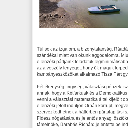
Túl sok az izgalom, a bizonytalanság. Ráadá
szándékai miatt van okunk aggodalomra. Miut
ellenzéki pártjaink feladatuk legminimálisab
az a veszély fenyeget, hogy ők maguk torped
kampányeszközöket alkalmazó Tisza Párt gy
Féltékenység, irigység, választási pénzek, 
annak, hogy a Kétfarkúak és a Demokratikus 
venni a választási matematika által kijelölt o
ellenzéki jelölt induljon Orbán korrupt, meg
szervezkedhetnek a háttérben pártalapítási s
Fidesz nógatására és jelentős anyagi ösztö
társelnöke, Barabás Richárd jelentette be in