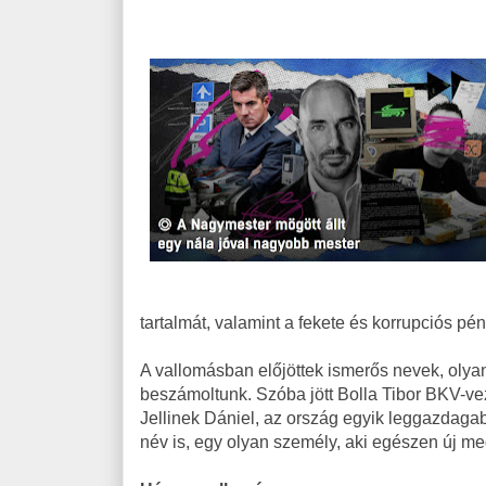
tartalmát, valamint a fekete és korrupciós pén
A vallomásban előjöttek ismerős nevek, olya
beszámoltunk. Szóba jött Bolla Tibor BKV-ve
Jellinek Dániel, az ország egyik leggazdag
név is, egy olyan személy, aki egészen új meg