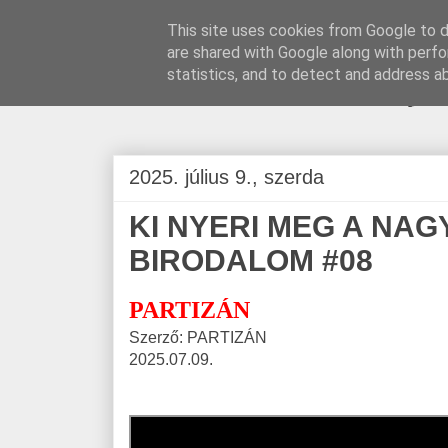
This site uses cookies from Google to de
are shared with Google along with perfo
BLOGÁSZAT, na
statistics, and to detect and address a
2025. július 9., szerda
KI NYERI MEG A NAG
BIRODALOM #08
PARTIZÁN
Szerző: PARTIZÁN
2025.07.09.