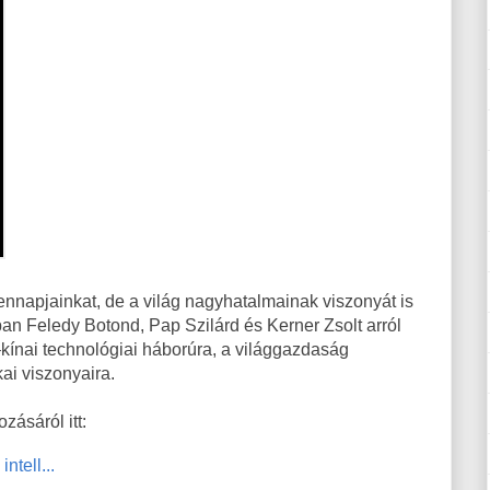
nnapjainkat, de a világ nagyhatalmainak viszonyát is
ban Feledy Botond, Pap Szilárd és Kerner Zsolt arról
kínai technológiai háborúra, a világgazdaság
kai viszonyaira.
zásáról itt:
ntell...