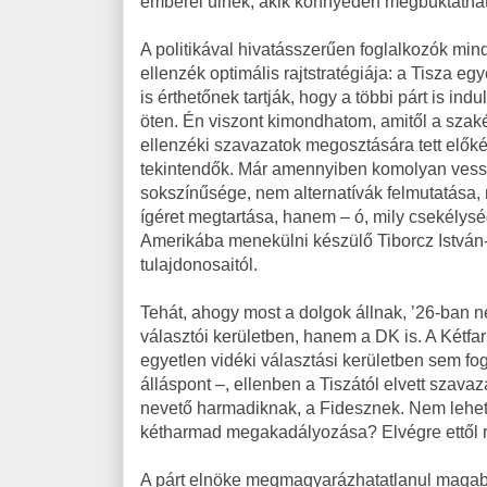
emberei ülnek, akik könnyedén megbuktathatn
A politikával hivatásszerűen foglalkozók mi
ellenzék optimális rajtstratégiája: a Tisza e
is érthetőnek tartják, hogy a többi párt is ind
öten. Én viszont kimondhatom, amitől a szak
ellenzéki szavazatok megosztására tett előké
tekintendők. Már amennyiben komolyan vessz
sokszínűsége, nem alternatívák felmutatása, n
ígéret megtartása, hanem – ó, mily csekélysé
Amerikába menekülni készülő Tiborcz István
tulajdonosaitól.
Tehát, ahogy most a dolgok állnak, ’26-ban 
választói kerületben, hanem a DK is. A Kétf
egyetlen vidéki választási kerületben sem f
álláspont –, ellenben a Tiszától elvett szav
nevető harmadiknak, a Fidesznek. Nem lehet, 
kétharmad megakadályozása? Elvégre ettől r
A párt elnöke megmagyarázhatatlanul magabizt