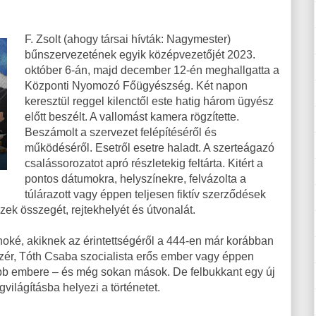
F. Zsolt (ahogy társai hívták: Nagymester)
bűnszervezetének egyik középvezetőjét 2023.
október 6-án, majd december 12-én meghallgatta a
Központi Nyomozó Főügyészség. Két napon
keresztül reggel kilenctől este hatig három ügyész
előtt beszélt. A vallomást kamera rögzítette.
Beszámolt a szervezet felépítéséről és
működéséről. Esetről esetre haladt. A szerteágazó
csalássorozatot apró részletekig feltárta. Kitért a
pontos dátumokra, helyszínekre, felvázolta a
túlárazott vagy éppen teljesen fiktív szerződések
zek összegét, rejtekhelyét és útvonalát.
noké, akiknek az érintettségéről a 444-en már korábban
zér, Tóth Csaba szocialista erős ember vagy éppen
abb embere – és még sokan mások. De felbukkant egy új
világításba helyezi a történetet.