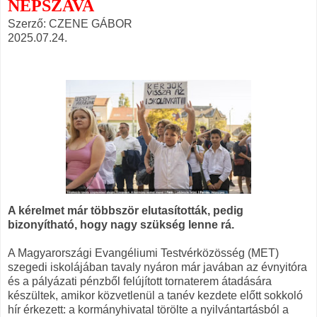
NÉPSZAVA
Szerző: CZENE GÁBOR
2025.07.24.
A kérelmet már többször elutasították, pedig
bizonyítható, hogy nagy szükség lenne rá.
A Magyarországi Evangéliumi Testvérközösség (MET)
szegedi iskolájában tavaly nyáron már javában az évnyitóra
és a pályázati pénzből felújított tornaterem átadására
készültek, amikor közvetlenül a tanév kezdete előtt sokkoló
hír érkezett: a kormányhivatal törölte a nyilvántartásból a