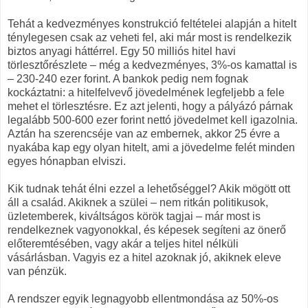
Tehát a kedvezményes konstrukció feltételei alapján a hitelt
ténylegesen csak az veheti fel, aki már most is rendelkezik
biztos anyagi háttérrel. Egy 50 milliós hitel havi
törlesztőrészlete – még a kedvezményes, 3%-os kamattal is
– 230-240 ezer forint. A bankok pedig nem fognak
kockáztatni: a hitelfelvevő jövedelmének legfeljebb a fele
mehet el törlesztésre. Ez azt jelenti, hogy a pályázó párnak
legalább 500-600 ezer forint nettó jövedelmet kell igazolnia.
Aztán ha szerencséje van az embernek, akkor 25 évre a
nyakába kap egy olyan hitelt, ami a jövedelme felét minden
egyes hónapban elviszi.
Kik tudnak tehát élni ezzel a lehetőséggel? Akik mögött ott
áll a család. Akiknek a szülei – nem ritkán politikusok,
üzletemberek, kiváltságos körök tagjai – már most is
rendelkeznek vagyonokkal, és képesek segíteni az önerő
előteremtésében, vagy akár a teljes hitel nélküli
vásárlásban. Vagyis ez a hitel azoknak jó, akiknek eleve
van pénzük.
A rendszer egyik legnagyobb ellentmondása az 50%-os