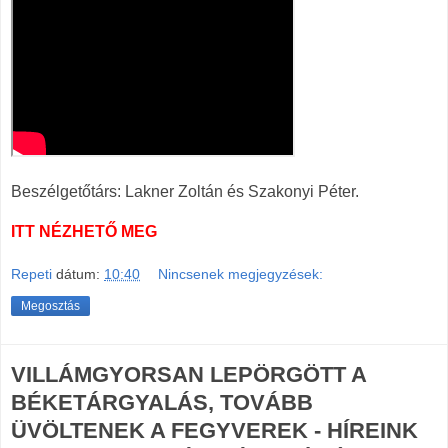
Beszélgetőtárs: Lakner Zoltán és Szakonyi Péter.
ITT NÉZHETŐ MEG
Repeti
dátum:
10:40
Nincsenek megjegyzések:
Megosztás
VILLÁMGYORSAN LEPÖRGÖTT A
BÉKETÁRGYALÁS, TOVÁBB
ÜVÖLTENEK A FEGYVEREK - HÍREINK