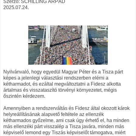
Szerző: SCHILLING ÁRPÁD
2025.07.24.
Nyilvánvaló, hogy egyedül Magyar Péter és a Tisza párt
képes a jelenlegi választási rendszerben elérni a
kétharmadot, és ezáltal megváltoztatni a Fidesz alkotta
ártalmas és visszataszító törvényi környezetet, mégis
őszintén kérdezem.
Amennyiben a rendszerváltás és Fidesz által okozott károk
helyreállításának alapvető feltétele az ellenzék
kétharmados győzelme, ami csak úgy érhető el, ha minden
más ellenzéki párt visszalép a Tisza javára, minden más
képviselő lemond egy Tiszás képviselőt támogatva, miért