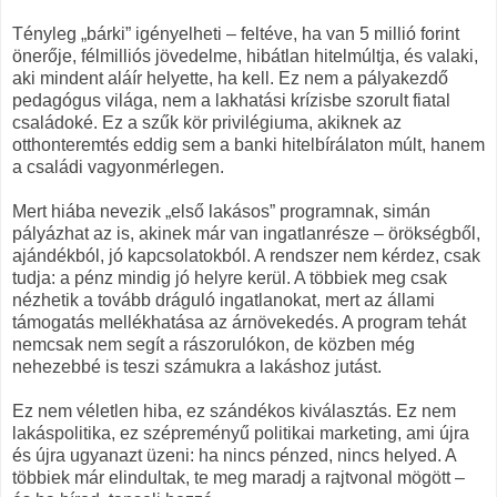
Tényleg „bárki” igényelheti – feltéve, ha van 5 millió forint
önerője, félmilliós jövedelme, hibátlan hitelmúltja, és valaki,
aki mindent aláír helyette, ha kell. Ez nem a pályakezdő
pedagógus világa, nem a lakhatási krízisbe szorult fiatal
családoké. Ez a szűk kör privilégiuma, akiknek az
otthonteremtés eddig sem a banki hitelbírálaton múlt, hanem
a családi vagyonmérlegen.
Mert hiába nevezik „első lakásos” programnak, simán
pályázhat az is, akinek már van ingatlanrésze – örökségből,
ajándékból, jó kapcsolatokból. A rendszer nem kérdez, csak
tudja: a pénz mindig jó helyre kerül. A többiek meg csak
nézhetik a tovább dráguló ingatlanokat, mert az állami
támogatás mellékhatása az árnövekedés. A program tehát
nemcsak nem segít a rászorulókon, de közben még
nehezebbé is teszi számukra a lakáshoz jutást.
Ez nem véletlen hiba, ez szándékos kiválasztás. Ez nem
lakáspolitika, ez szépreményű politikai marketing, ami újra
és újra ugyanazt üzeni: ha nincs pénzed, nincs helyed. A
többiek már elindultak, te meg maradj a rajtvonal mögött –