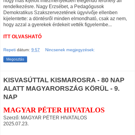
hogy más kijelölt intézményekben elegendő férőhely áll
rendelkezésre. Nagy Erzsébet, a Pedagógusok
Demokratikus Szakszervezetének ügyvivője ellenben
kijelentette: a döntésről minden elmondható, csak az nem,
hogy azzal a gyerekek érdekeit vették figyelembe...
ITT OLVASHATÓ
Repeti
dátum:
9:57
Nincsenek megjegyzések:
Megosztás
KISVASÚTTAL KISMAROSRA - 80 NAP
ALATT MAGYARORSZÁG KÖRÜL - 9.
NAP
MAGYAR PÉTER HIVATALOS
Szerző: MAGYAR PÉTER HIVATALOS
2025.07.23.