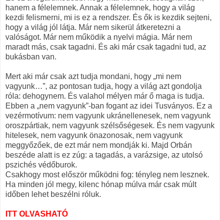
hanem a félelemnek. Annak a félelemnek, hogy a világ
kezdi felismerni, mi is ez a rendszer. És ők is kezdik sejteni,
hogy a világ jól látja. Már nem sikerül átkeretezni a
valóságot. Már nem működik a nyelvi mágia. Már nem
maradt más, csak tagadni. És aki már csak tagadni tud, az
bukásban van.
Mert aki már csak azt tudja mondani, hogy „mi nem
vagyunk…”, az pontosan tudja, hogy a világ azt gondolja
róla: dehogynem. És valahol mélyen már ő maga is tudja.
Ebben a „nem vagyunk”-ban fogant az idei Tusványos. Ez a
vezérmotívum: nem vagyunk ukránellenesek, nem vagyunk
oroszpártiak, nem vagyunk szélsőségesek. És nem vagyunk
hitelesek, nem vagyunk önazonosak, nem vagyunk
meggyőzőek, de ezt már nem mondják ki. Majd Orbán
beszéde alatt is ez zúg: a tagadás, a varázsige, az utolsó
pszichés védőburok.
Csakhogy most először működni fog: tényleg nem lesznek.
Ha minden jól megy, kilenc hónap múlva már csak múlt
időben lehet beszélni róluk.
ITT OLVASHATÓ