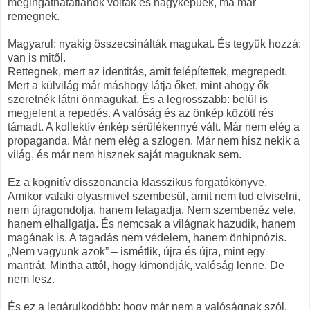
megingathatatlanok voltak és nagyképűek, ma már
remegnek.
Magyarul: nyakig összecsinálták magukat. És tegyük hozzá:
van is mitől.
Rettegnek, mert az identitás, amit felépítettek, megrepedt.
Mert a külvilág már máshogy látja őket, mint ahogy ők
szeretnék látni önmagukat. És a legrosszabb: belül is
megjelent a repedés. A valóság és az önkép között rés
támadt. A kollektív énkép sérülékennyé vált. Már nem elég a
propaganda. Már nem elég a szlogen. Már nem hisz nekik a
világ, és már nem hisznek saját maguknak sem.
Ez a kognitív disszonancia klasszikus forgatókönyve.
Amikor valaki olyasmivel szembesül, amit nem tud elviselni,
nem újragondolja, hanem letagadja. Nem szembenéz vele,
hanem elhallgatja. És nemcsak a világnak hazudik, hanem
magának is. A tagadás nem védelem, hanem önhipnózis.
„Nem vagyunk azok” – ismétlik, újra és újra, mint egy
mantrát. Mintha attól, hogy kimondják, valóság lenne. De
nem lesz.
És ez a legárulkodóbb: hogy már nem a valóságnak szól,