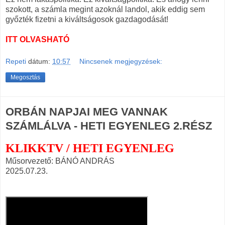
szokott, a számla megint azoknál landol, akik eddig sem
győzték fizetni a kiváltságosok gazdagodását!
ITT OLVASHATÓ
Repeti
dátum:
10:57
Nincsenek megjegyzések:
Megosztás
ORBÁN NAPJAI MEG VANNAK
SZÁMLÁLVA - HETI EGYENLEG 2.RÉSZ
KLIKKTV / HETI EGYENLEG
Műsorvezető: BÁNÓ ANDRÁS
2025.07.23.