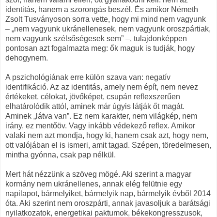
identitás, hanem a szorongás beszél. És amikor Németh
Zsolt Tusványoson sorra vette, hogy mi mind nem vagyunk
– „nem vagyunk ukránellenesek, nem vagyunk oroszpártiak,
nem vagyunk szélsőségesek sem” –, tulajdonképpen
pontosan azt fogalmazta meg: ők maguk is tudják, hogy
dehogynem.
A pszichológiának erre külön szava van: negatív
identifikáció. Az az identitás, amely nem épít, nem nevez
értékeket, célokat, jövőképet, csupán reflexszerűen
elhatárolódik attól, aminek már úgyis látják őt magát.
Aminek „látva van”. Ez nem karakter, nem világkép, nem
irány, ez mentőöv. Vagy inkább védekező reflex. Amikor
valaki nem azt mondja, hogy ki, hanem csak azt, hogy nem,
ott valójában el is ismeri, amit tagad. Szépen, töredelmesen,
mintha gyónna, csak pap nélkül.
Mert hát nézzünk a szöveg mögé. Aki szerint a magyar
kormány nem ukránellenes, annak elég felütnie egy
napilapot, bármelyiket, bármelyik nap, bármelyik évből 2014
óta. Aki szerint nem oroszpárti, annak javasoljuk a barátsági
nyilatkozatok, energetikai paktumok, békekongresszusok,