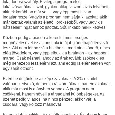
tulajdonosi szabály. Elvileg a program első
lakásvásárlóknak szól, gyakorlatilag viszont az is felveheti,
akinek korábban már volt – vagy épp most is van –
ingatlanrésze. Vagyis a program nem zárja ki azokat, akik
már kaptak valamit az élettől, örökségből, vagy „egy kis
hátszéllel” ingatlanhoz jutottak. Sőt, inkább nekik kedvez.
Közben pedig a piacon a kereslet mesterséges
megnövelésével ez a konstrukció újabb árfelhajtó tényező
lesz. Aki nem fér hozzá a hitelhez – mert nincs önerő, nincs
elég jövedelem, vagy épp elbukik a bírálaton – az hoppon
marad. Csak nézheti, ahogy az árak tovább szöknek, és
még nehezebb lesz elérni azt, ami eddig is elérhetetlen volt:
egy saját otthont.
Ezért ne dőljünk be a szép szavaknak! A 3%-os hitel
valóban kedvező, de nem a rászorulóknak, hanem azoknak,
akik már most is előnyben vannak. A program nem
csökkenti, hanem növeli a társadalmi különbségeket. Az
üzenet pedig világos: ha nincs pénzed, akkor várj a
csodára, vagy költözz máshova!
Ez nem lakáspolitika. Ez kiváltságpolitika. És ahogy lenni