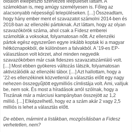
oldalon elképesztő szervezeti leépülését láttam. A
számokban is, meg amúgy személyesen is. Főleg az
alacsonyabb népességű településeken. […] Összeadtam,
hogy hány ember ment el szavazatot számolni 2014-ben és
2018-ban az ellenzéki pártoknak. Azt láttam, hogy az olyan
szavazókörök száma, ahol csak a Fidesz emberei
számolták a voksokat, folyamatosan nőtt. Az ellenzéki
pártok egész egyszerűen egyre inkább koptak ki a magyar
hétköznapokból, de különösen a falvakból. A ’19-es EP-
választáson volt körzet, ahol minden negyedik
szavazókörben már csak fideszes szavazatszámláló volt.
[…] Most ebben gyökeres változás látszik, folyamatosan
aktivizálódik az ellenzéki tábor. […] Azt hallottam, hogy a
’22-es ellenzékinek közvetlenül a választás előtt egy nagy
nehezen összegyűjtött egymilliós címlistája volt. Ami, valljuk
be, nem sok. És most a híradások arról szólnak, hogy a
Tiszának már a márciusi kampányban összejött az 1,2
millió. […] Elképzelhető, hogy ez a szám akár 2 vagy 2,5
milliós is lehet a választás előtt.
De ebben, mármint a listákban, mozgósításban a Fidesz
verhetetlen, nem?