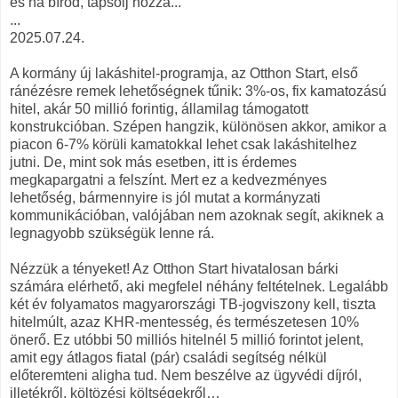
és ha bírod, tapsolj hozzá...
...
2025.07.24.
A kormány új lakáshitel-programja, az Otthon Start, első
ránézésre remek lehetőségnek tűnik: 3%-os, fix kamatozású
hitel, akár 50 millió forintig, államilag támogatott
konstrukcióban. Szépen hangzik, különösen akkor, amikor a
piacon 6-7% körüli kamatokkal lehet csak lakáshitelhez
jutni. De, mint sok más esetben, itt is érdemes
megkapargatni a felszínt. Mert ez a kedvezményes
lehetőség, bármennyire is jól mutat a kormányzati
kommunikációban, valójában nem azoknak segít, akiknek a
legnagyobb szükségük lenne rá.
Nézzük a tényeket! Az Otthon Start hivatalosan bárki
számára elérhető, aki megfelel néhány feltételnek. Legalább
két év folyamatos magyarországi TB-jogviszony kell, tiszta
hitelmúlt, azaz KHR-mentesség, és természetesen 10%
önerő. Ez utóbbi 50 milliós hitelnél 5 millió forintot jelent,
amit egy átlagos fiatal (pár) családi segítség nélkül
előteremteni aligha tud. Nem beszélve az ügyvédi díjról,
illetékről, költözési költségekről…