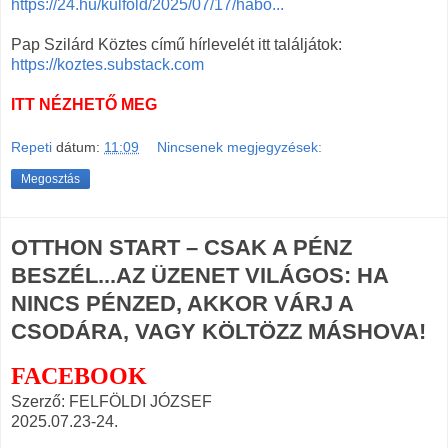
https://24.hu/kulfold/2025/07/17/habo...
Pap Szilárd Köztes című hírlevelét itt találjátok:
https://koztes.substack.com
ITT NÉZHETŐ MEG
Repeti
dátum:
11:09
Nincsenek megjegyzések:
Megosztás
OTTHON START – CSAK A PÉNZ
BESZÉL...AZ ÜZENET VILÁGOS: HA
NINCS PÉNZED, AKKOR VÁRJ A
CSODÁRA, VAGY KÖLTÖZZ MÁSHOVA!
FACEBOOK
Szerző: FELFÖLDI JÓZSEF
2025.07.23-24.