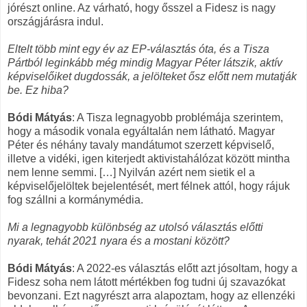
jórészt online. Az várható, hogy ősszel a Fidesz is nagy
országjárásra indul.
Eltelt több mint egy év az EP-választás óta, és a Tisza
Pártból leginkább még mindig Magyar Péter látszik, aktív
képviselőiket dugdossák, a jelölteket ősz előtt nem mutatják
be. Ez hiba?
Bódi Mátyás
: A Tisza legnagyobb problémája szerintem,
hogy a második vonala egyáltalán nem látható. Magyar
Péter és néhány tavaly mandátumot szerzett képviselő,
illetve a vidéki, igen kiterjedt aktivistahálózat között mintha
nem lenne semmi. […] Nyilván azért nem sietik el a
képviselőjelöltek bejelentését, mert félnek attól, hogy rájuk
fog szállni a kormánymédia.
Mi a legnagyobb különbség az utolsó választás előtti
nyarak, tehát 2021 nyara és a mostani között?
Bódi Mátyás
: A 2022-es választás előtt azt jósoltam, hogy a
Fidesz soha nem látott mértékben fog tudni új szavazókat
bevonzani. Ezt nagyrészt arra alapoztam, hogy az ellenzéki