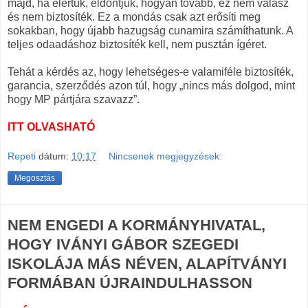
majd, ha elértük, eldöntjük, hogyan tovább, ez nem válasz
és nem biztosíték. Ez a mondás csak azt erősíti meg
sokakban, hogy újabb hazugság cunamira számíthatunk. A
teljes odaadáshoz biztosíték kell, nem pusztán ígéret.
Tehát a kérdés az, hogy lehetséges-e valamiféle biztosíték,
garancia, szerződés azon túl, hogy „nincs más dolgod, mint
hogy MP pártjára szavazz”.
ITT OLVASHATÓ
Repeti
dátum:
10:17
Nincsenek megjegyzések:
Megosztás
NEM ENGEDI A KORMÁNYHIVATAL,
HOGY IVÁNYI GÁBOR SZEGEDI
ISKOLÁJA MÁS NÉVEN, ALAPÍTVÁNYI
FORMÁBAN ÚJRAINDULHASSON