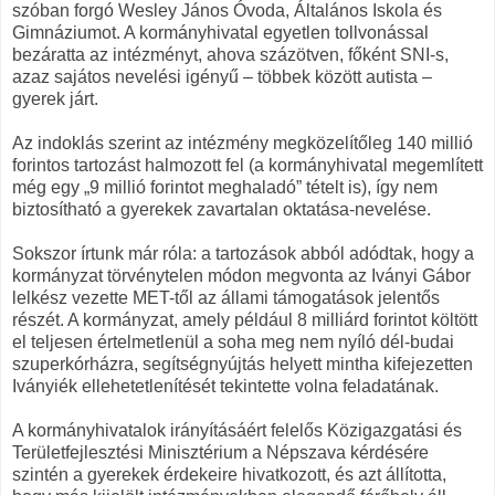
szóban forgó Wesley János Óvoda, Általános Iskola és
Gimnáziumot. A kormányhivatal egyetlen tollvonással
bezáratta az intézményt, ahova százötven, főként SNI-s,
azaz sajátos nevelési igényű – többek között autista –
gyerek járt.
Az indoklás szerint az intézmény megközelítőleg 140 millió
forintos tartozást halmozott fel (a kormányhivatal megemlített
még egy „9 millió forintot meghaladó” tételt is), így nem
biztosítható a gyerekek zavartalan oktatása-nevelése.
Sokszor írtunk már róla: a tartozások abból adódtak, hogy a
kormányzat törvénytelen módon megvonta az Iványi Gábor
lelkész vezette MET-től az állami támogatások jelentős
részét. A kormányzat, amely például 8 milliárd forintot költött
el teljesen értelmetlenül a soha meg nem nyíló dél-budai
szuperkórházra, segítségnyújtás helyett mintha kifejezetten
Iványiék ellehetetlenítését tekintette volna feladatának.
A kormányhivatalok irányításáért felelős Közigazgatási és
Területfejlesztési Minisztérium a Népszava kérdésére
szintén a gyerekek érdekeire hivatkozott, és azt állította,