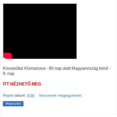
Kisvasúttal Kismarosra - 80 nap alatt Magyarország körül -
9. nap
ITT NÉZHETŐ MEG
Repeti
dátum:
9:50
Nincsenek megjegyzések:
Megosztás