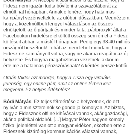
Fidesz nem igazán tudta bővíteni a szavazótáborát az
elmúlt hat hónapban. Annak ellenére, hogy hatalmas
kampányt vezényeltek le az utóbbi időszakban. Megnéztem,
hogy a közelmúltbeli lengyel választáson az összes
elnökjelölt, az ő pártjaik és mindenfajta „pártproxyk” által a
Facebookon hirdetésre elköltött összeg sem éri el a Fidesz
költéseit abban a másfél hónapban. Pedig egy 38-40 milliós
országról beszélünk! Tehát azt nem lehet mondani, hogy a
Fidesz ne kampányolt volna, vagy ne akarna reagálni az új
helyzetre. És hogyha magabiztosan vezetnek, akkor mi
értelme a hatalmas pénzszórásnak? A kérdés persze költői.
Orbán Viktor azt mondja, hogy a Tisza egy virtuális
jelenség, egy online párt, amit az online térben kell
megverni. Ez helyes értékelés?
Bódi Mátyás
: Ez teljes félreértése a helyzetnek, de ezt
nyilván a miniszterelnök se gondolja komolyan. Az biztos,
hogy a Fidesznek offline kihívásai vannak, akár gazdasági,
akár a politikai oldalról. […] Magyar Péter nagyon komoly
fizikai jelenléttel van ott a magyar vidéken, eközben erre a
Fidesznek kizárólag kommunikációs válaszai vannak,