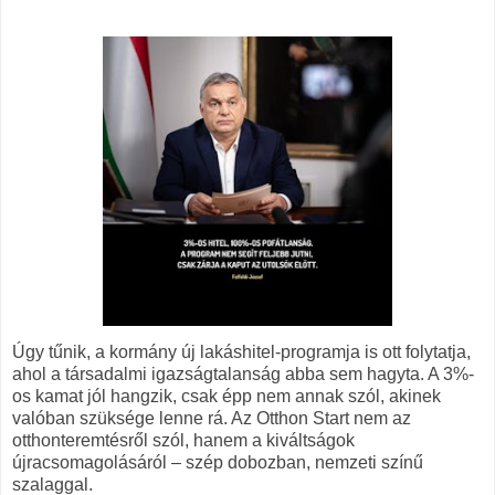
Úgy tűnik, a kormány új lakáshitel-programja is ott folytatja,
ahol a társadalmi igazságtalanság abba sem hagyta. A 3%-
os kamat jól hangzik, csak épp nem annak szól, akinek
valóban szüksége lenne rá. Az Otthon Start nem az
otthonteremtésről szól, hanem a kiváltságok
újracsomagolásáról – szép dobozban, nemzeti színű
szalaggal.