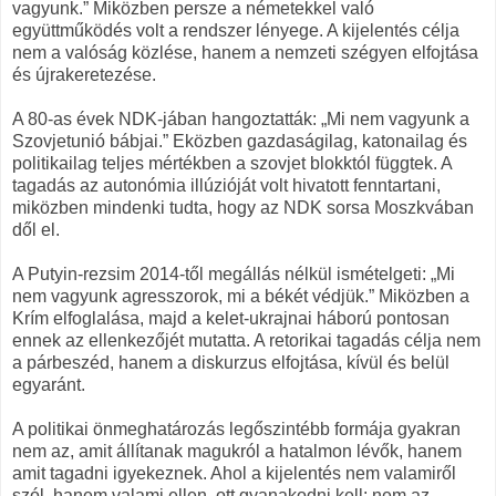
vagyunk.” Miközben persze a németekkel való
együttműködés volt a rendszer lényege. A kijelentés célja
nem a valóság közlése, hanem a nemzeti szégyen elfojtása
és újrakeretezése.
A 80-as évek NDK-jában hangoztatták: „Mi nem vagyunk a
Szovjetunió bábjai.” Eközben gazdaságilag, katonailag és
politikailag teljes mértékben a szovjet blokktól függtek. A
tagadás az autonómia illúzióját volt hivatott fenntartani,
miközben mindenki tudta, hogy az NDK sorsa Moszkvában
dől el.
A Putyin-rezsim 2014-től megállás nélkül ismételgeti: „Mi
nem vagyunk agresszorok, mi a békét védjük.” Miközben a
Krím elfoglalása, majd a kelet-ukrajnai háború pontosan
ennek az ellenkezőjét mutatta. A retorikai tagadás célja nem
a párbeszéd, hanem a diskurzus elfojtása, kívül és belül
egyaránt.
A politikai önmeghatározás legőszintébb formája gyakran
nem az, amit állítanak magukról a hatalmon lévők, hanem
amit tagadni igyekeznek. Ahol a kijelentés nem valamiről
szól, hanem valami ellen, ott gyanakodni kell: nem az