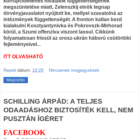
korrupcióellenes hivatalok függetlenségének
megszüntetése miatt, Zelenszkij elnök tegnap
törvényjavaslatot nyújtott be, mellyel szavatolná az
intézmények függetlenségét. A fronton katlan kezd
kialakulni Kosztyantynivka és Pokrovszk-Mirhorad
körül, a Szumi offenzíva viszont lassul. Cikkünk
folyamatosan frissül az orosz-ukrán háború csütörtöki
fejleményeivel...
ITT OLVASHATÓ
Repeti
dátum:
10:29
Nincsenek megjegyzések:
Megosztás
SCHILLING ÁRPÁD: A TELJES
ODAADÁSHOZ BIZTOSÍTÉK KELL, NEM
PUSZTÁN ÍGÉRET
FACEBOOK