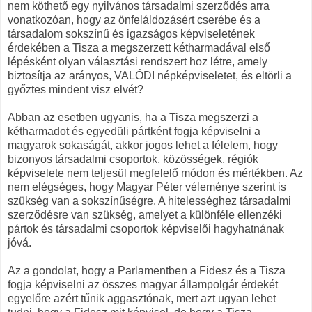
nem köthető egy nyilvános társadalmi szerződés arra
vonatkozóan, hogy az önfeláldozásért cserébe és a
társadalom sokszínű és igazságos képviseletének
érdekében a Tisza a megszerzett kétharmadával első
lépésként olyan választási rendszert hoz létre, amely
biztosítja az arányos, VALÓDI népképviseletet, és eltörli a
győztes mindent visz elvét?
Abban az esetben ugyanis, ha a Tisza megszerzi a
kétharmadot és egyedüli pártként fogja képviselni a
magyarok sokaságát, akkor jogos lehet a félelem, hogy
bizonyos társadalmi csoportok, közösségek, régiók
képviselete nem teljesül megfelelő módon és mértékben. Az
nem elégséges, hogy Magyar Péter véleménye szerint is
szükség van a sokszínűségre. A hitelességhez társadalmi
szerződésre van szükség, amelyet a különféle ellenzéki
pártok és társadalmi csoportok képviselői hagyhatnának
jóvá.
Az a gondolat, hogy a Parlamentben a Fidesz és a Tisza
fogja képviselni az összes magyar állampolgár érdekét
egyelőre azért tűnik aggasztónak, mert azt ugyan lehet