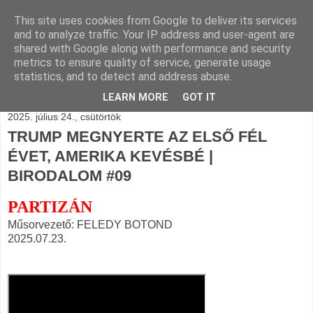
This site uses cookies from Google to deliver its services
BLOGÁSZAT, napi
and to analyze traffic. Your IP address and user-agent are
shared with Google along with performance and security
blogjava
metrics to ensure quality of service, generate usage
statistics, and to detect and address abuse.
LEARN MORE
GOT IT
2025. július 24., csütörtök
TRUMP MEGNYERTE AZ ELSŐ FÉL
ÉVET, AMERIKA KEVÉSBÉ |
BIRODALOM #09
PARTIZÁN
Műsorvezető: FELEDY BOTOND
2025.07.23.