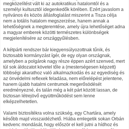
megközelítést vált ki az autokratikus hatalomtól és a
személyi kultusztól idegenkedők körében. Ezért javaslom a
nyilvános és közös állásfoglalást miszerint a Tisza célja
nem a totális hatalom megszerzése, hanem annak a
lehetőségnek a megteremtése, amely újra lehetőséget adna
a magyar emberek közötti természetes különbségek
megjelenítésére az országgyűlésben.
A kétpárti rendszer bár kiegyensúlyozottnak tűnik, és
biztosabb kormányzást ígér, de egy olyan országnak,
amelyben a polgárok nagy része éppen azért szenved, mert
túl sok áldozatot követel tőle a (mesterségesen képzett)
többségi akarathoz való alkalmazkodás és az egyediség és
az önvédelmi reflexek feladása, nem előrelépést jelentene,
hanem újabb hatalmi centrumok megerősödését
eredményezné, és talán még a két párt között lassan, de
biztosan létrejövő együttműködést sem lenne
elképzelhetetlen.
Valami biztosítékra volna szükség, egy Chartára, amely
később majd visszaidézhető. Hiába emlegetik sokan Orbán
kedvenc mondását, hogy először el kell jutni a hídhoz és