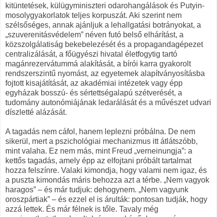
kitüntetések, külügyminiszteri odarohangálások és Putyin-
mosolygyakorlatok teljes korpuszát. Aki szerint nem
szélsőséges, annak ajánljuk a lehallgatási botrányokat, a
„szuverenitásvédelem” néven futó belső elhárítást, a
közszolgálatiság bekebelezését és a propagandagépezet
centralizálását, a főügyészi hivatal életfogytig tartó
magánrezervátummá alakítását, a bírói karra gyakorolt
rendszerszintű nyomást, az egyetemek alapítványosításba
fojtott kisajátítását, az akadémiai intézetek vagy épp
egyházak bosszú- és sértettségalapú szétverését, a
tudomány autonómiájának ledarálását és a művészet udvari
díszletté alázását.
A tagadás nem cáfol, hanem leplezni próbálna. De nem
sikerül, mert a pszichológiai mechanizmus itt átlátszóbb,
mint valaha. Ez nem más, mint Freud „verneinungja”: a
kettős tagadás, amely épp az elfojtani próbált tartalmat
hozza felszínre. Valaki kimondja, hogy valami nem igaz, és
a puszta kimondás máris behozza azt a térbe. „Nem vagyok
haragos” – és már tudjuk: dehogynem. „Nem vagyunk
oroszpártiak” – és ezzel el is árulták: pontosan tudják, hogy
azzá lettek. És már félnek is tőle. Tavaly még