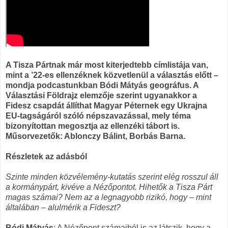
A Tisza Pártnak már most kiterjedtebb címlistája van,
mint a ’22-es ellenzéknek közvetlenül a választás előtt –
mondja podcastunkban Bódi Mátyás geográfus. A
Választási Földrajz elemzője szerint ugyanakkor a
Fidesz csapdát állíthat Magyar Péternek egy Ukrajna
EU-tagságáról szóló népszavazással, mely téma
bizonyítottan megosztja az ellenzéki tábort is.
Műsorvezetők: Ablonczy Bálint, Borbás Barna.
Részletek az adásból
Szinte minden közvélemény-kutatás szerint elég rosszul áll
a kormánypárt, kivéve a Nézőpontot. Hihetők a Tisza Párt
magas számai? Nem az a legnagyobb rizikó, hogy – mint
általában – alulmérik a Fideszt?
Bódi Mátyás
: A Nézőpont számaiból is az látszik, hogy a