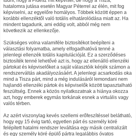
tudni, hogy a Fidesz mit képvisel, de hogy a Tisza,
hatalomra jutása esetén Magyar Péterrel az élén, mit fog
képviselni, az egyelőre homályos. Többek között éppen a
korábbi ellenzéktől való totális elhatárolódása miatt az. Ha
mindent tagadunk, ami eddig volt, abból még nem
következik az ellenkezője.
Szükséges volna valamiféle biztosítékot beépíteni a
választási folyamatba, amely elfogadhatóvá tenné a
jelenlegi ellenzék totális kapitulációját. Ez a szerződéses
biztosíték tenné lehetővé azt is, hogy az ellenálló ellenzéki
pártokat és képviselőket a saját választóik kérjék számon a
rendszerváltás akadályozásáért. A jelenlegi acsarkodás oka
mind a Tisza párt, mind a még indulásáról lemondani nem
hajlandó ellenzéki pártok és képviselők között tapasztalható
feszültség. Ennek a közös nyilatkozatnak a hiánya okozza
azt, hogy emberek egymás torkának esnek a virtuális vagy
valós térben.
Az azért viszonylag kevés szellemi erőfeszítéssel belátható,
hogy egy 15 évig tartó, egyetlen párt és személy köré
felépített hatalmi rendszer leváltása egy másik centralizált
és egy személy köré épülő pártra legalábbis óvatos