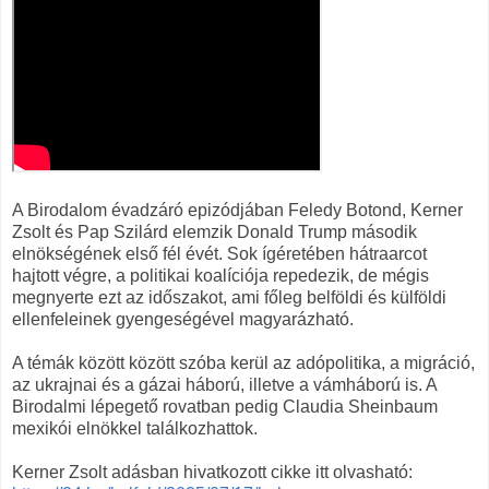
A Birodalom évadzáró epizódjában Feledy Botond, Kerner
Zsolt és Pap Szilárd elemzik Donald Trump második
elnökségének első fél évét. Sok ígéretében hátraarcot
hajtott végre, a politikai koalíciója repedezik, de mégis
megnyerte ezt az időszakot, ami főleg belföldi és külföldi
ellenfeleinek gyengeségével magyarázható.
A témák között között szóba kerül az adópolitika, a migráció,
az ukrajnai és a gázai háború, illetve a vámháború is. A
Birodalmi lépegető rovatban pedig Claudia Sheinbaum
mexikói elnökkel találkozhattok.
Kerner Zsolt adásban hivatkozott cikke itt olvasható: