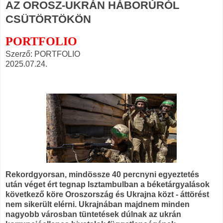
AZ OROSZ-UKRÁN HÁBORÚRÓL
CSÜTÖRTÖKÖN
PORTFOLIO
Szerző: PORTFOLIO
2025.07.24.
Rekordgyorsan, mindössze 40 percnyni egyeztetés
után véget ért tegnap Isztambulban a béketárgyalások
következő köre Oroszország és Ukrajna közt - áttörést
nem sikerült elérni. Ukrajnában majdnem minden
nagyobb városban tüntetések dúlnak az ukrán