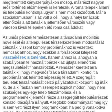
megteremtett kényszerpályákon mozog, másrészt nagyon
erős történeti előzmények is keretezik. A roma telepek állami
és települési kontrollja ugyanis nem most kezdődött. Már a
szocializmusban is az volt a cél, hogy a helyi tanácsok
ellenőrzés alatt tartsák a jellemzően városszéli vagy
városon kívüli telepeken élő roma családokat.
Az uniós pénzek természetesen a társadalmi mobilitás
növelését és a települések térszerkezetének módosítását
célozták, viszont komoly problémákhoz is vezettek:
nemcsak ahhoz, hogy ezekkel a forrásokkal kifejezett
visszaélések is történtek
, hanem ahhoz is, ahogyan a
szabályosan felhasznált pénzek az újfajta ellenőrzés
megszületését finanszírozták. A rendszer kereteit arra
találták ki, hogy megvalósítsák a társadalmi kontrollt a
problémásnak tekintett népesség felett. A szegregált
területek felszámolását célzó pályázatokat központilag írták
ki, de a kiírásban nem szerepelt explicit módon, hogy nem
szükséges egy-egy telep felszámolása, és a
programelemek jelentős része a szegregált településrészek
konszolidációjára irányult. A legtöbb önkormányzat még így
is sem vett részt ilyen programokban; ha pedig vonakodva