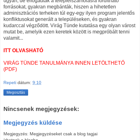
ugyan, de elfogadták a telepfelszámolásra fordítható
forrásokat, gyakran megbánták, hiszen a hihetetlen
adminisztrációs terheken túl egy-egy ilyen program jelentős
konfliktusokat generált a településeken, és gyakran
kudarccal végződött. Virág Tünde kutatása egy olyan várost
mutat be, amelyik ezen keretek között is megpróbált tenni
valamit...
ITT OLVASHATÓ
VIRÁG TÜNDE TANULMÁNYA INNEN LETÖLTHETŐ
(PDF)
Repeti
dátum:
9:10
Megosztás
Nincsenek megjegyzések:
Megjegyzés küldése
Megjegyzés: Megjegyzéseket csak a blog tagjai