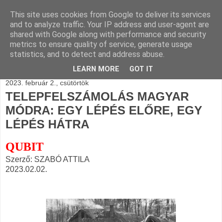
This site uses cookies from Google to deliver its services
BLOGÁSZAT, napi
and to analyze traffic. Your IP address and user-agent are
shared with Google along with performance and security
blogjava
metrics to ensure quality of service, generate usage
statistics, and to detect and address abuse.
LEARN MORE
GOT IT
2023. február 2., csütörtök
TELEPFELSZÁMOLÁS MAGYAR
MÓDRA: EGY LÉPÉS ELŐRE, EGY
LÉPÉS HÁTRA
QUBIT
Szerző: SZABÓ ATTILA
2023.02.02.