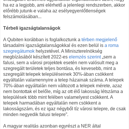
ha ez a legjobb, ami elérhető a jelenlegi rendszerben, akkor
előrébb jutunk-e valaha az esélyegyenlőtlenségek
felszámolásában...
Térbeli igazságtalanságok
A Qubiten korábban is foglalkoztunk a
térben megjelenő
társadalmi igazságtalanságokkal és ezen belül is
a roma
szegregátumok
helyzetével. A Miniszterelnökség
megbízásából készített 2022-es
elemzés szerint
„sem a
falusi, sem a városi projektek esetén nem valósult meg a
szegregált területek teljes bontása, és kevesebb, mint a
szegregált telepek településeinek 30%-ában csökkent
egyáltalán valamennyire a telep házainak száma. A telepek
70%-ában egyáltalán nem változott a telepek mérete, azaz
nem bontottak el belőle, míg az ott élő lakosság létszáma a
települések több mint felében valamelyest csökkent. A
telepek harmadában egyáltalán nem csökkent a
lakosságszám, és ez igaz négyből tíz városi telepre, de csak
minden negyedik falusi telepre”.
A magyar realitás azonban egyrészt a NER által