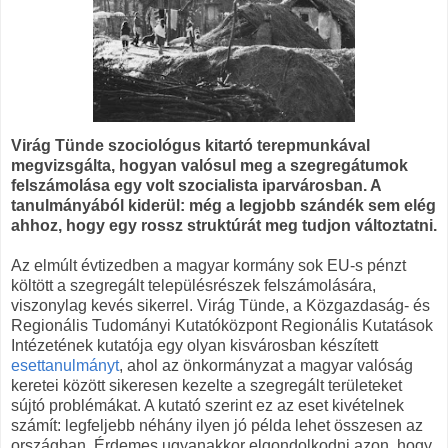
Virág Tünde szociológus kitartó terepmunkával
megvizsgálta, hogyan valósul meg a szegregátumok
felszámolása egy volt szocialista iparvárosban. A
tanulmányából kiderül: még a legjobb szándék sem elég
ahhoz, hogy egy rossz struktúrát meg tudjon változtatni.
Az elmúlt évtizedben a magyar kormány sok EU-s pénzt
költött a szegregált településrészek felszámolására,
viszonylag kevés sikerrel. Virág Tünde, a Közgazdaság- és
Regionális Tudományi Kutatóközpont Regionális Kutatások
Intézetének kutatója egy olyan kisvárosban készített
esettanulmányt
, ahol az önkormányzat a magyar valóság
keretei között sikeresen kezelte a szegregált területeket
sújtó problémákat. A kutató szerint ez az eset kivételnek
számít: legfeljebb néhány ilyen jó példa lehet összesen az
országban. Érdemes ugyanakkor elgondolkodni azon, hogy