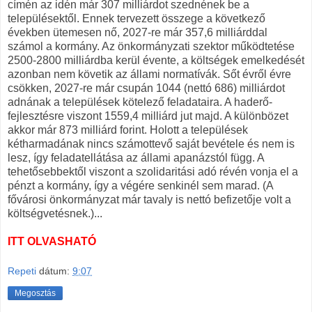
címén az idén már 307 milliárdot szednének be a
településektől. Ennek tervezett összege a következő
években ütemesen nő, 2027-re már 357,6 milliárddal
számol a kormány. Az önkormányzati szektor működtetése
2500-2800 milliárdba kerül évente, a költségek emelkedését
azonban nem követik az állami normatívák. Sőt évről évre
csökken, 2027-re már csupán 1044 (nettó 686) milliárdot
adnának a települések kötelező feladataira. A haderő-
fejlesztésre viszont 1559,4 milliárd jut majd. A különbözet
akkor már 873 milliárd forint. Holott a települések
kétharmadának nincs számottevő saját bevétele és nem is
lesz, így feladatellátása az állami apanázstól függ. A
tehetősebbektől viszont a szolidaritási adó révén vonja el a
pénzt a kormány, így a végére senkinél sem marad. (A
fővárosi önkormányzat már tavaly is nettó befizetője volt a
költségvetésnek.)...
ITT OLVASHATÓ
Repeti
dátum:
9:07
Megosztás