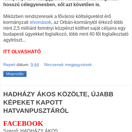
hosszú célegyenesben, sőt azt követően is.
Miközben rendszeresek a fővárosi költségvetést érő
kormányzati
elvonások
, az Orbán-kormánytól érkező több
mint 2,5 milliárd forintnyi közpénzt költhet saját céljaira egy
budapesti ügyekkel foglalkozó, több mint 40 főt foglalkoztató
agytröszt...
ITT OLVASHATÓ
Repeti
dátum:
9:44
Nincsenek megjegyzések:
Megosztás
HADHÁZY ÁKOS KÖZÖLTE, ÚJABB
KÉPEKET KAPOTT
HATVANPUSZTÁRÓL
FACEBOOK
Szerző: HADHÁZY ÁKOS