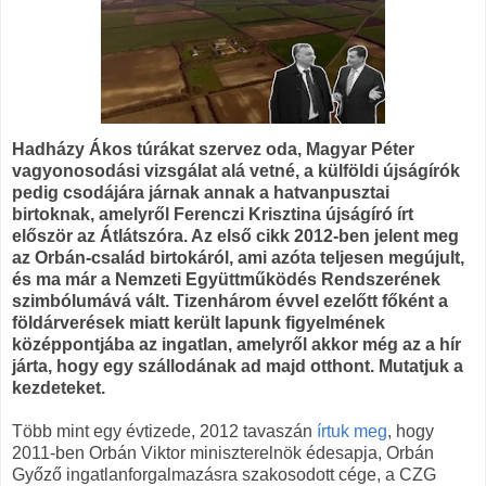
Hadházy Ákos túrákat szervez oda, Magyar Péter
vagyonosodási vizsgálat alá vetné, a külföldi újságírók
pedig csodájára járnak annak a hatvanpusztai
birtoknak, amelyről Ferenczi Krisztina újságíró írt
először az Átlátszóra. Az első cikk 2012-ben jelent meg
az Orbán-család birtokáról, ami azóta teljesen megújult,
és ma már a Nemzeti Együttműködés Rendszerének
szimbólumává vált. Tizenhárom évvel ezelőtt főként a
földárverések miatt került lapunk figyelmének
középpontjába az ingatlan, amelyről akkor még az a hír
járta, hogy egy szállodának ad majd otthont. Mutatjuk a
kezdeteket.
Több mint egy évtizede, 2012 tavaszán
írtuk meg
, hogy
2011-ben Orbán Viktor miniszterelnök édesapja, Orbán
Győző ingatlanforgalmazásra szakosodott cége, a CZG