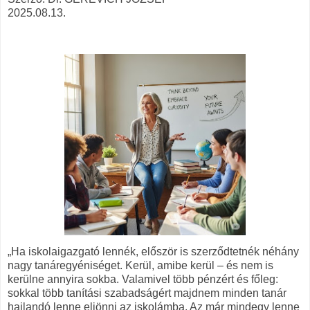
2025.08.13.
„Ha iskolaigazgató lennék, először is szerződtetnék néhány
nagy tanáregyéniséget. Kerül, amibe kerül – és nem is
kerülne annyira sokba. Valamivel több pénzért és főleg:
sokkal több tanítási szabadságért majdnem minden tanár
hajlandó lenne eljönni az iskolámba. Az már mindegy lenne