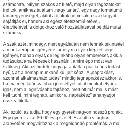
számomra, milyen szakos az illető, majd olyan tagozatokat
indítok, amikhez találtam „nagy tanárt”, egy nagy formátumú
tanáregyéniséget, akitől a diákok nemcsak a szaktárgyát
sajátítják el, hanem aki egész életszemléletével,
életvitelével, a dolgokhoz való hozzáállásával példát mutat
számukra.
A szak azért mindegy, mert egyáltalán nem lennék tekintettel
a munkaerőpiac igényeire, amely ma ilyen képzettséget
igényel, holnap olyat, de leginkább olyan embereket, akik a
tudásukat arra képesek használni, amire épp most van
szükség. Aki azt hirdeti, hogy garantáltan piacképes tudást
nyújt, az a holnap munkanélkülijeit képzi. A „naprakész,
azonnal alkalmazható tudás” mindig tegnaprakész akkor is,
ha ma még talán valóban jó eséllyel juttat munkahelyhez –
igaz, nem a legnívósabb fajtához, mert ott már ma is mást
kell tudni, mint tegnap, amikor a „naprakész” tananyagot
összeállították.
Aki szülő, az tudja, hogy egy gyerek nagyon hosszú projekt.
Egy gyerek akár 80-90 évig is elél. Ezalatt a világban
alapvetően megváltoznak a megoldandó problémák. A ma