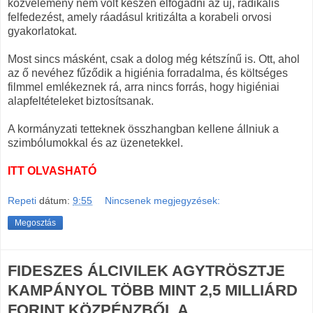
közvélemény nem volt készen elfogadni az új, radikális
felfedezést, amely ráadásul kritizálta a korabeli orvosi
gyakorlatokat.
Most sincs másként, csak a dolog még kétszínű is. Ott, ahol
az ő nevéhez fűződik a higiénia forradalma, és költséges
filmmel emlékeznek rá, arra nincs forrás, hogy higiéniai
alapfeltételeket biztosítsanak.
A kormányzati tetteknek összhangban kellene állniuk a
szimbólumokkal és az üzenetekkel.
ITT OLVASHATÓ
Repeti
dátum:
9:55
Nincsenek megjegyzések:
Megosztás
FIDESZES ÁLCIVILEK AGYTRÖSZTJE
KAMPÁNYOL TÖBB MINT 2,5 MILLIÁRD
FORINT KÖZPÉNZBŐL A