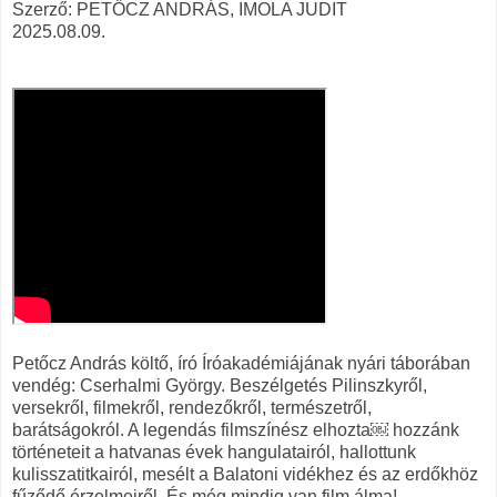
Szerző: PETŐCZ ANDRÁS, IMOLA JUDIT
2025.08.09.
Petőcz András költő, író Íróakadémiájának nyári táborában
vendég: Cserhalmi György. Beszélgetés Pilinszkyről,
versekről, filmekről, rendezőkről, természetről,
barátságokról. A legendás filmszínész elhozta￼ hozzánk
történeteit a hatvanas évek hangulatairól, hallottunk
kulisszatitkairól, mesélt a Balatoni vidékhez és az erdőkhöz
fűződő érzelmeiről. És még mindig van film álma!