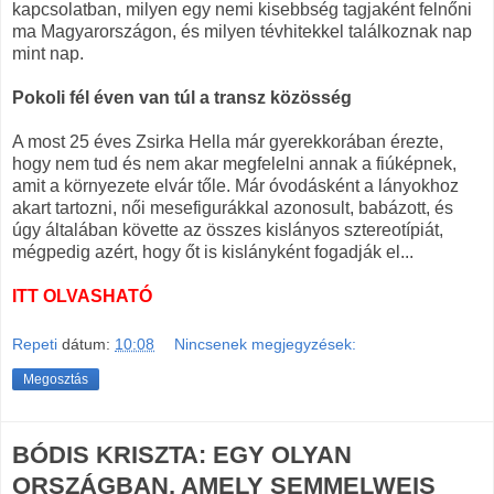
kapcsolatban, milyen egy nemi kisebbség tagjaként felnőni
ma Magyarországon, és milyen tévhitekkel találkoznak nap
mint nap.
Pokoli fél éven van túl a transz közösség
A most 25 éves Zsirka Hella már gyerekkorában érezte,
hogy nem tud és nem akar megfelelni annak a fiúképnek,
amit a környezete elvár tőle. Már óvodásként a lányokhoz
akart tartozni, női mesefigurákkal azonosult, babázott, és
úgy általában követte az összes kislányos sztereotípiát,
mégpedig azért, hogy őt is kislányként fogadják el...
ITT OLVASHATÓ
Repeti
dátum:
10:08
Nincsenek megjegyzések:
Megosztás
BÓDIS KRISZTA: EGY OLYAN
ORSZÁGBAN, AMELY SEMMELWEIS