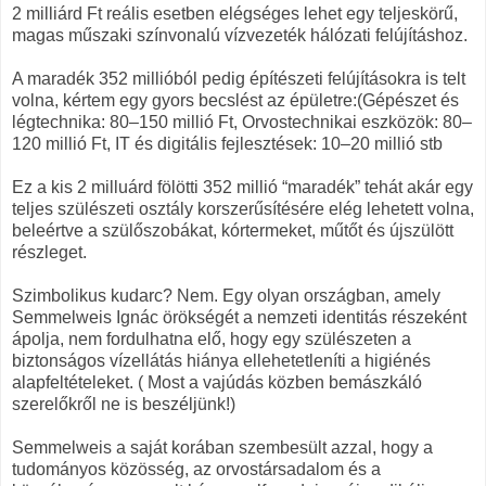
2 milliárd Ft reális esetben elégséges lehet egy teljeskörű,
magas műszaki színvonalú vízvezeték hálózati felújításhoz.
A maradék 352 millióból pedig építészeti felújításokra is telt
volna, kértem egy gyors becslést az épületre:(Gépészet és
légtechnika: 80–150 millió Ft, Orvostechnikai eszközök: 80–
120 millió Ft, IT és digitális fejlesztések: 10–20 millió stb
Ez a kis 2 milluárd fölötti 352 millió “maradék” tehát akár egy
teljes szülészeti osztály korszerűsítésére elég lehetett volna,
beleértve a szülőszobákat, kórtermeket, műtőt és újszülött
részleget.
Szimbolikus kudarc? Nem. Egy olyan országban, amely
Semmelweis Ignác örökségét a nemzeti identitás részeként
ápolja, nem fordulhatna elő, hogy egy szülészeten a
biztonságos vízellátás hiánya ellehetetleníti a higiénés
alapfeltételeket. ( Most a vajúdás közben bemászkáló
szerelőkről ne is beszéljünk!)
Semmelweis a saját korában szembesült azzal, hogy a
tudományos közösség, az orvostársadalom és a