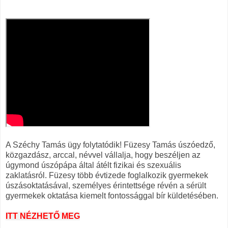
A Széchy Tamás ügy folytatódik! Füzesy Tamás úszóedző,
közgazdász, arccal, névvel vállalja, hogy beszéljen az
úgymond úszópápa által átélt fizikai és szexuális
zaklatásról. Füzesy több évtizede foglalkozik gyermekek
úszásoktatásával, személyes érintettsége révén a sérült
gyermekek oktatása kiemelt fontossággal bír küldetésében.
ITT NÉZHETŐ MEG