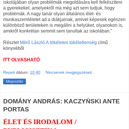
iskolájában olyan problémák megoldására kell felkészíteni
a gyerekeket, amelyekről ma még azt sem tudjuk, hogy
problémák. A nagy tanár olyan általános élet- és
munkaszemléletet ad a diákjainak, amivel képesek egészen
különböző területeken is megállni a helyüket, olyanokon is,
amikről konkrétan semmit sem tanultak az iskolában.”
Részlet
Mérő László A tökéletes tökéletlenség
című
könyvéből
ITT OLVASHATÓ
Repeti
dátum:
10:40
Nincsenek megjegyzések:
Megosztás
DOMÁNY ANDRÁS: KACZYŃSKI ANTE
PORTAS
ÉLET ÉS IRODALOM /