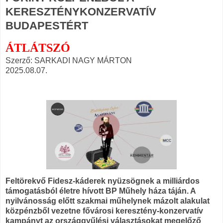
KERESZTÉNYKONZERVATÍV
BUDAPESTÉRT
ÁTLÁTSZÓ
Szerző: SARKADI NAGY MÁRTON
2025.08.07.
Feltörekvő Fidesz-káderek nyüzsögnek a milliárdos
támogatásból életre hívott BP Műhely háza táján. A
nyilvánosság előtt szakmai műhelynek mázolt alakulat
közpénzből vezetne fővárosi keresztény-konzervatív
kampányt az országgyűlési választásokat megelőző