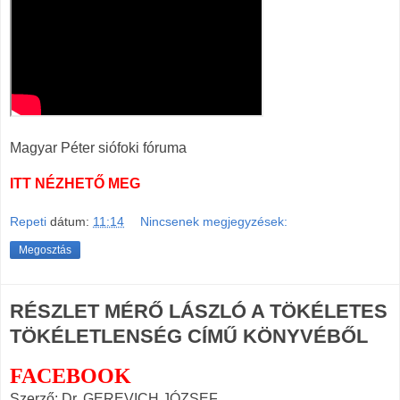
Magyar Péter siófoki fóruma
ITT NÉZHETŐ MEG
Repeti
dátum:
11:14
Nincsenek megjegyzések:
Megosztás
RÉSZLET MÉRŐ LÁSZLÓ A TÖKÉLETES
TÖKÉLETLENSÉG CÍMŰ KÖNYVÉBŐL
FACEBOOK
Szerző: Dr. GEREVICH JÓZSEF