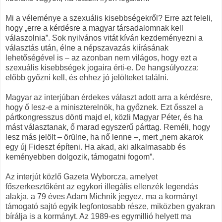
Mi a véleménye a szexuális kisebbségekről? Erre azt feleli,
hogy „erre a kérdésre a magyar társadalomnak kell
válaszolnia”. Sok nyilvános vitát kíván kezdeményezni a
választás után, élne a népszavazás kiírásának
lehetőségével is – az azonban nem világos, hogy ezt a
szexuális kisebbségek jogaira érti-e. De hangsúlyozza:
előbb győzni kell, és ehhez jó jelölteket találni.
Magyar az interjúban érdekes választ adott arra a kérdésre,
hogy ő lesz-e a miniszterelnök, ha győznek. Ezt ősszel a
pártkongresszus dönti majd el, közli Magyar Péter, és ha
mást választanak, ő marad egyszerű párttag. Reméli, hogy
lesz más jelölt – örülne, ha nő lenne –, mert „nem akarok
egy új Fideszt építeni. Ha akad, aki alkalmasabb és
keményebben dolgozik, támogatni fogom”.
Az interjút közlő Gazeta Wyborcza, amelyet
főszerkesztőként az egykori illegális ellenzék legendás
alakja, a 79 éves Adam Michnik jegyez, ma a kormányt
támogató sajtó egyik legfontosabb része, miközben gyakran
bírálja is a kormányt. Az 1989-es egymillió helyett ma