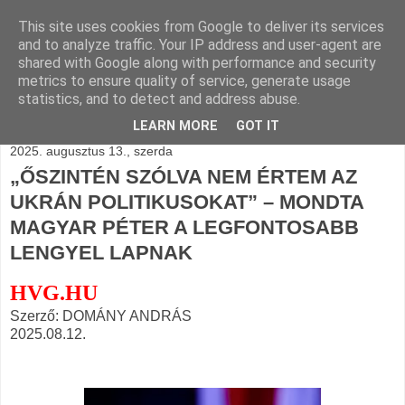
This site uses cookies from Google to deliver its services
BLOGÁSZAT, napi
and to analyze traffic. Your IP address and user-agent are
shared with Google along with performance and security
blogjava
metrics to ensure quality of service, generate usage
statistics, and to detect and address abuse.
LEARN MORE
GOT IT
2025. augusztus 13., szerda
„ŐSZINTÉN SZÓLVA NEM ÉRTEM AZ
UKRÁN POLITIKUSOKAT” – MONDTA
MAGYAR PÉTER A LEGFONTOSABB
LENGYEL LAPNAK
HVG.HU
Szerző: DOMÁNY ANDRÁS
2025.08.12.