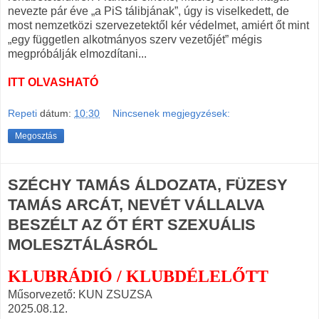
nevezte pár éve „a PiS tálibjának”, úgy is viselkedett, de
most nemzetközi szervezetektől kér védelmet, amiért őt mint
„egy független alkotmányos szerv vezetőjét” mégis
megpróbálják elmozdítani...
ITT OLVASHATÓ
Repeti
dátum:
10:30
Nincsenek megjegyzések:
Megosztás
SZÉCHY TAMÁS ÁLDOZATA, FÜZESY
TAMÁS ARCÁT, NEVÉT VÁLLALVA
BESZÉLT AZ ŐT ÉRT SZEXUÁLIS
MOLESZTÁLÁSRÓL
KLUBRÁDIÓ / KLUBDÉLELŐTT
Műsorvezető: KUN ZSUZSA
2025.08.12.