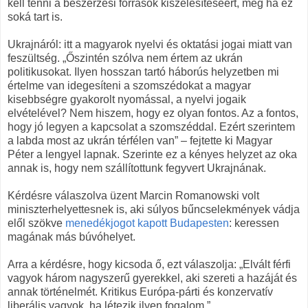
kell tenni a beszerzési források kiszélesítéséért, még ha ez
soká tart is.
Ukrajnáról: itt a magyarok nyelvi és oktatási jogai miatt van
feszültség. „Őszintén szólva nem értem az ukrán
politikusokat. Ilyen hosszan tartó háborús helyzetben mi
értelme van idegesíteni a szomszédokat a magyar
kisebbségre gyakorolt nyomással, a nyelvi jogaik
elvételével? Nem hiszem, hogy ez olyan fontos. Az a fontos,
hogy jó legyen a kapcsolat a szomszéddal. Ezért szerintem
a labda most az ukrán térfélen van” – fejtette ki Magyar
Péter a lengyel lapnak. Szerinte ez a kényes helyzet az oka
annak is, hogy nem szállítottunk fegyvert Ukrajnának.
Kérdésre válaszolva üzent Marcin Romanowski volt
miniszterhelyettesnek is, aki súlyos bűncselekmények vádja
elől szökve
menedékjogot kapott Budapesten
: keressen
magának más búvóhelyet.
Arra a kérdésre, hogy kicsoda ő, ezt válaszolja: „Elvált férfi
vagyok három nagyszerű gyerekkel, aki szereti a hazáját és
annak történelmét. Kritikus Európa-párti és konzervatív
liberális vagyok, ha létezik ilyen fogalom.”