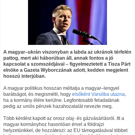
A magyar–ukrán viszonyban a labda az ukránok térfelén
pattog, mert aki háborúban áll, annak fontos a jó
kapcsolat a szomszédjával – figyelmeztetett a Tisza Párt
elnöke a Gazeta Wyborczának adott, kedden megjelent
hosszú interjúban.
A magyar politikus hosszan méltatja a magyar–lengyel
barátságot, és megismétli, hogy
elsőként Varsóba utazna
,
ha a kormány élére kerülne. Legfontosabb feladatának
pedig az uniós pénzek hazahozatalát nevezte meg.
Több kérdést kapott az orosz olaj- és gázvásárlásról. Itt a
magyar kormányhoz hasonlóan érvel a földrajzi
helyzetünkkel, de hozzáteszi: az EU támogatásával többet