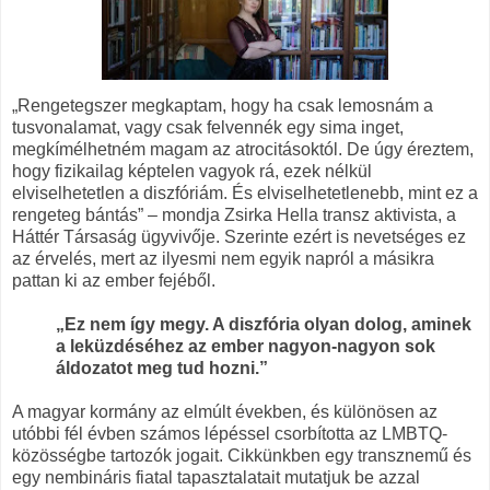
„Rengetegszer megkaptam, hogy ha csak lemosnám a
tusvonalamat, vagy csak felvennék egy sima inget,
megkímélhetném magam az atrocitásoktól. De úgy éreztem,
hogy fizikailag képtelen vagyok rá, ezek nélkül
elviselhetetlen a diszfóriám. És elviselhetetlenebb, mint ez a
rengeteg bántás” – mondja Zsirka Hella transz aktivista, a
Háttér Társaság ügyvivője. Szerinte ezért is nevetséges ez
az érvelés, mert az ilyesmi nem egyik napról a másikra
pattan ki az ember fejéből.
„Ez nem így megy. A diszfória olyan dolog, aminek
a leküzdéséhez az ember nagyon-nagyon sok
áldozatot meg tud hozni.”
A magyar kormány az elmúlt években, és különösen az
utóbbi fél évben számos lépéssel csorbította az LMBTQ-
közösségbe tartozók jogait. Cikkünkben egy transznemű és
egy nembináris fiatal tapasztalatait mutatjuk be azzal