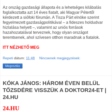
Az ország gazdasági állapota és a lehetséges kilábalás
foglalkoztatta azt 14 éves fiatalt, aki Magyar Pétertől
kérdezett a siófoki fórumán. A Tisza Párt elnöke szerint
fegyelmezett gazdaságpolitikával – a fideszes holdudvar
hizlalása helyett –, valamint az uniós források
hazahozatalával terveznek, hogy olyan országot
teremtsenek, ahol szívesen otthon maradnak a fiatalok.
ITT NÉZHETŐ MEG
Repeti
dátum:
11:48
Nincsenek megjegyzések:
Megosztás
KÓKA JÁNOS: HÁROM ÉVEN BELÜL
TŐZSDÉRE VISSZÜK A DOKTOR24-ET |
24.HU
24.HU