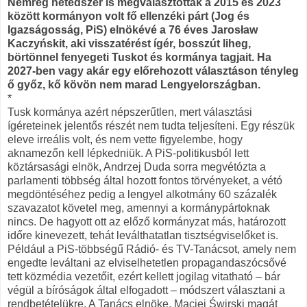
Nemrég hetedszer is megválasztották a 2015 és 2023
között kormányon volt fő ellenzéki párt (Jog és
Igazságosság, PiS) elnökévé a 76 éves Jarosław
Kaczyńskit, aki visszatérést ígér, bosszút liheg,
börtönnel fenyegeti Tuskot és kormánya tagjait. Ha
2027-ben vagy akár egy előrehozott választáson tényleg
ő győz, kő kövön nem marad Lengyelországban.
*
Tusk kormánya azért népszerűtlen, mert választási
ígéreteinek jelentős részét nem tudta teljesíteni. Egy részük
eleve irreális volt, és nem vette figyelembe, hogy
aknamezőn kell lépkedniük. A PiS-politikusból lett
köztársasági elnök, Andrzej Duda sorra megvétózta a
parlamenti többség által hozott fontos törvényeket, a vétó
megdöntéséhez pedig a lengyel alkotmány 60 százalék
szavazatot követel meg, amennyi a kormánypártoknak
nincs. De hagyott ott az előző kormányzat más, határozott
időre kinevezett, tehát leválthatatlan tisztségviselőket is.
Például a PiS-többségű Rádió- és TV-Tanácsot, amely nem
engedte leváltani az elviselhetetlen propagandaszócsővé
tett közmédia vezetőit, ezért kellett jogilag vitatható – bár
végül a bíróságok által elfogadott – módszert választani a
rendbetételükre. A Tanács elnöke, Maciej Świrski magát