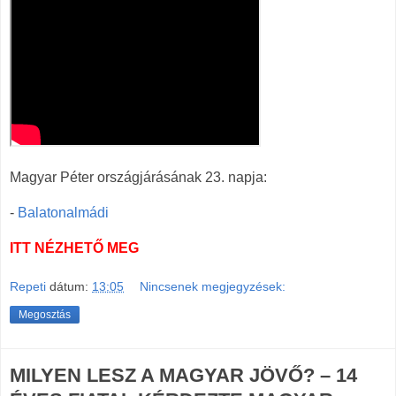
Magyar Péter országjárásának 23. napja:
-
Balatonalmádi
ITT NÉZHETŐ MEG
Repeti
dátum:
13:05
Nincsenek megjegyzések:
Megosztás
MILYEN LESZ A MAGYAR JÖVŐ? – 14