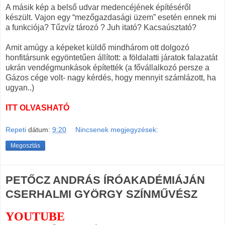
A másik kép a belső udvar medencéjének építéséről
készült. Vajon egy “mezőgazdasági üzem” esetén ennek mi
a funkciója? Tűzvíz tározó ? Juh itató? Kacsaúsztató?
Amit amúgy a képeket küldő mindhárom ott dolgozó
honfitársunk egyöntetűen állított: a földalatti járatok falazatát
ukrán vendégmunkások építették (a fővállalkozó persze a
Gázos cége volt- nagy kérdés, hogy mennyit számlázott, ha
ugyan..)
ITT OLVASHATÓ
Repeti
dátum:
9:20
Nincsenek megjegyzések:
Megosztás
PETŐCZ ANDRÁS ÍRÓAKADÉMIÁJÁN
CSERHALMI GYÖRGY SZÍNMŰVÉSZ
YOUTUBE