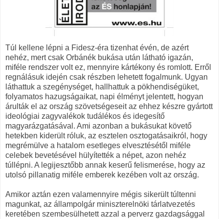
Túl kellene lépni a Fidesz-éra tizenhat évén, de azért
nehéz, mert csak Orbánék bukása után látható igazán,
miféle rendszer volt ez, mennyire kártékony és romlott. Erről
regnálásuk idején csak részben lehetett fogalmunk. Ugyan
láthattuk a szegénységet, hallhattuk a pökhendiségüket,
folyamatos hazugságaikat, napi élményt jelentett, hogyan
árulták el az ország szövetségeseit az ehhez készre gyártott
ideológiai zagyvalékok tudálékos és idegesítő
magyarázgatásával. Ami azonban a bukásukat követő
hetekben kiderült róluk, az esztelen osztogatásaikról, hogy
megrémülve a hatalom esetleges elvesztésétől miféle
celebek bevetésével hülyítették a népet, azon nehéz
túllépni. A legijesztőbb annak keserű felismerése, hogy az
utolsó pillanatig miféle emberek kezében volt az ország.
Amikor aztán ezen valamennyire mégis sikerült túltenni
magunkat, az állampolgár miniszterelnöki tárlatvezetés
keretében szembesülhetett azzal a perverz gazdagsággal