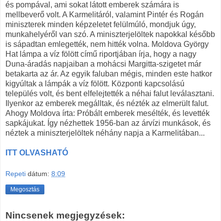
és pompával, ami sokat látott emberek számára is
mellbeverő volt. A Karmelitáról, valamint Pintér és Rogán
miniszterek minden képzeletet felülmúló, mondjuk úgy,
munkahelyéről van szó. A miniszterjelöltek napokkal később
is sápadtan emlegették, nem hitték volna. Moldova György
Hat lámpa a víz fölött című riportjában írja, hogy a nagy
Duna-áradás napjaiban a mohácsi Margitta-szigetet már
betakarta az ár. Az egyik faluban mégis, minden este hatkor
kigyúltak a lámpák a víz fölött. Központi kapcsolású
település volt, és bent elfelejtették a néhai falut leválasztani.
Ilyenkor az emberek megálltak, és nézték az elmerült falut.
Ahogy Moldova írta: Próbált emberek mesélték, és levették
sapkájukat. Így nézhettek 1956-ban az árvízi munkások, és
néztek a miniszterjelöltek néhány napja a Karmelitában...
ITT OLVASHATÓ
Repeti
dátum:
8:09
Megosztás
Nincsenek megjegyzések: