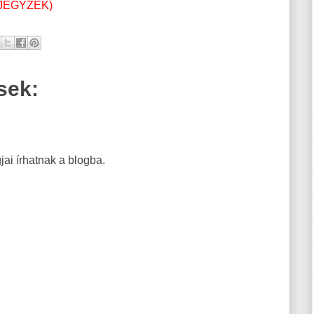
JEGYZÉK)
sek:
ai írhatnak a blogba.