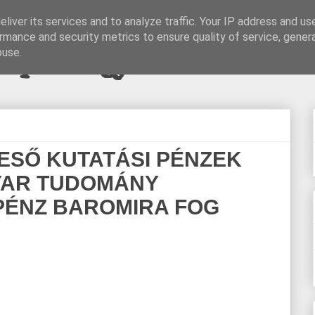
liver its services and to analyze traffic. Your IP address and us
rmance and security metrics to ensure quality of service, gene
pi blogjava
buse.
ESŐ KUTATÁSI PÉNZEK
YAR TUDOMÁNY
 PÉNZ BAROMIRA FOG