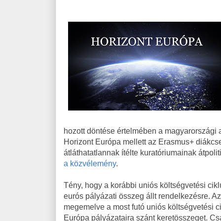
hozott döntése értelmében a magyarországi 
Horizont Európa mellett az Erasmus+ diákcs
átláthatatlannak ítélte kuratóriumainak átpoli
a közvélemény
.
Tény, hogy a korábbi uniós költségvetési cikl
eurós pályázati összeg állt rendelkezésre. Az
megemelve a most futó uniós költségvetési ci
Európa pályázataira szánt keretösszeget. C