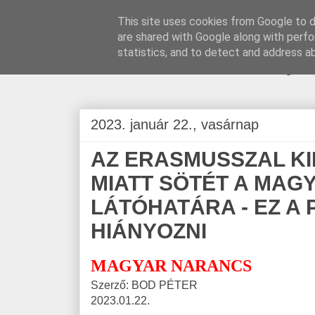
This site uses cookies from Google to de
are shared with Google along with perfo
BLOGÁSZAT, na
statistics, and to detect and address a
2023. január 22., vasárnap
AZ ERASMUSSZAL KI
MIATT SÖTÉT A MAG
LÁTÓHATÁRA - EZ A
HIÁNYOZNI
MAGYAR NARANCS
Szerző: BOD PÉTER
2023.01.22.