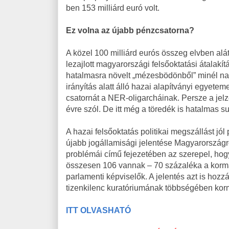
ben 153 milliárd euró volt.
Ez volna az újabb pénzcsatorna?
A közel 100 milliárd eurós összeg elvben alá
lezajlott magyarországi felsőoktatási átalakí
hatalmasra növelt „mézesbödönből” minél nagy
irányítás alatt álló hazai alapítványi egyetem
csatornát a NER-oligarcháinak. Persze a jelz
évre szól. De itt még a töredék is hatalmas 
A hazai felsőoktatás politikai megszállást jó
újabb jogállamisági jelentése Magyarország
problémái című fejezetében az szerepel, hogy
összesen 106 vannak – 70 százaléka a kormán
parlamenti képviselők. A jelentés azt is hoz
tizenkilenc kuratóriumának többségében korm
ITT OLVASHATÓ