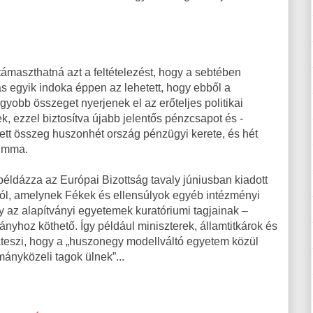
támaszthatná azt a feltételezést, hogy a sebtében
tás egyik indoka éppen az lehetett, hogy ebből a
obb összeget nyerjenek el az erőteljes politikai
ek, ezzel biztosítva újabb jelentős pénzcsapot és -
ett összeg huszonhét ország pénzügyi kerete, és hét
summa.
l példázza az Európai Bizottság tavaly júniusban kiadott
ról, amelynek Fékek és ellensúlyok egyéb intézményi
 az alapítványi egyetemek kuratóriumi tagjainak –
yhoz köthető. Így például miniszterek, államtitkárok és
záteszi, hogy a „huszonegy modellváltó egyetem közül
ányközeli tagok ülnek”...