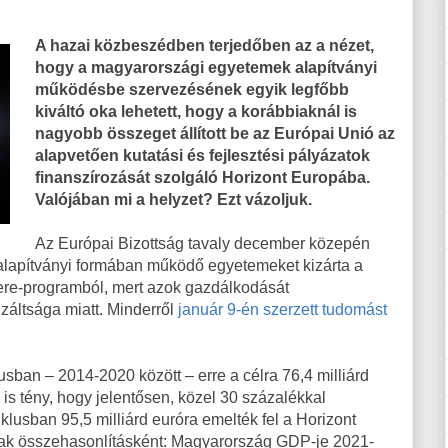
A hazai közbeszédben terjedőben az a nézet,
hogy a magyarországi egyetemek alapítványi
működésbe szervezésének egyik legfőbb
kiváltó oka lehetett, hogy a korábbiaknál is
nagyobb összeget állított be az Európai Unió az
alapvetően kutatási és fejlesztési pályázatok
finanszírozását szolgáló Horizont Europába.
Valójában mi a helyzet? Ezt vázoljuk.
Az Európai Bizottság tavaly december közepén
alapítványi formában működő egyetemeket kizárta a
ere-programból, mert azok gazdálkodását
tizáltsága miatt. Minderről
január 9-én szerzett tudomást
usban – 2014-2020 között – erre a célra 76,4 milliárd
 is tény, hogy jelentősen, közel 30 százalékkal
klusban 95,5 milliárd euróra emelték fel a Horizont
sak összehasonlításként: Magyarország GDP-je 2021-