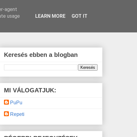
er-agent
rate usage
LEARN MORE
GOT IT
Keresés ebben a blogban
MI VÁLOGATJUK:
PuPu
Repeti