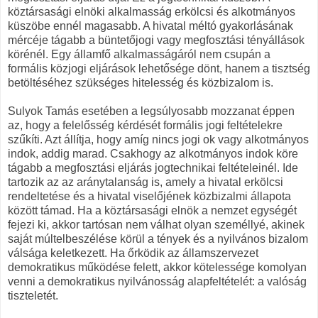
köztársasági elnöki alkalmasság erkölcsi és alkotmányos
küszöbe ennél magasabb. A hivatal méltó gyakorlásának
mércéje tágabb a büntetőjogi vagy megfosztási tényállások
körénél. Egy államfő alkalmasságáról nem csupán a
formális közjogi eljárások lehetősége dönt, hanem a tisztség
betöltéséhez szükséges hitelesség és közbizalom is.
Sulyok Tamás esetében a legsúlyosabb mozzanat éppen
az, hogy a felelősség kérdését formális jogi feltételekre
szűkíti. Azt állítja, hogy amíg nincs jogi ok vagy alkotmányos
indok, addig marad. Csakhogy az alkotmányos indok köre
tágabb a megfosztási eljárás jogtechnikai feltételeinél. Ide
tartozik az az aránytalanság is, amely a hivatal erkölcsi
rendeltetése és a hivatal viselőjének közbizalmi állapota
között támad. Ha a köztársasági elnök a nemzet egységét
fejezi ki, akkor tartósan nem válhat olyan személlyé, akinek
saját múltelbeszélése körül a tények és a nyilvános bizalom
válsága keletkezett. Ha őrködik az államszervezet
demokratikus működése felett, akkor kötelessége komolyan
venni a demokratikus nyilvánosság alapfeltételét: a valóság
tiszteletét.