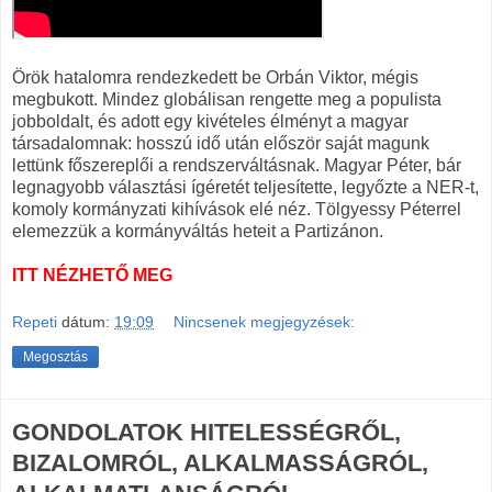
Örök hatalomra rendezkedett be Orbán Viktor, mégis
megbukott. Mindez globálisan rengette meg a populista
jobboldalt, és adott egy kivételes élményt a magyar
társadalomnak: hosszú idő után először saját magunk
lettünk főszereplői a rendszerváltásnak. Magyar Péter, bár
legnagyobb választási ígéretét teljesítette, legyőzte a NER-t,
komoly kormányzati kihívások elé néz. Tölgyessy Péterrel
elemezzük a kormányváltás heteit a Partizánon.
ITT NÉZHETŐ MEG
Repeti
dátum:
19:09
Nincsenek megjegyzések:
Megosztás
GONDOLATOK HITELESSÉGRŐL,
BIZALOMRÓL, ALKALMASSÁGRÓL,