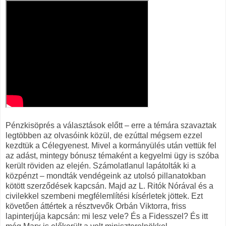
Pénzkisöprés a választások előtt – erre a témára szavaztak
legtöbben az olvasóink közül, de ezúttal mégsem ezzel
kezdtük a Célegyenest. Mivel a kormányülés után vettük fel
az adást, mintegy bónusz témaként a kegyelmi ügy is szóba
került röviden az elején. Számolatlanul lapátolták ki a
közpénzt – mondták vendégeink az utolsó pillanatokban
kötött szerződések kapcsán. Majd az L. Ritók Nórával és a
civilekkel szembeni megfélemlítési kísérletek jöttek. Ezt
követően áttértek a résztvevők Orbán Viktorra, friss
lapinterjúja kapcsán: mi lesz vele? És a Fidesszel? És itt