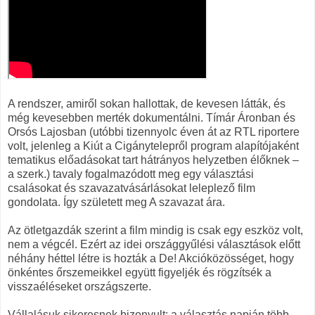
A rendszer, amiről sokan hallottak, de kevesen látták, és
még kevesebben merték dokumentálni. Tímár Áronban és
Orsós Lajosban (utóbbi tizennyolc éven át az RTL riportere
volt, jelenleg a Kiút a Cigánytelepről program alapítójaként
tematikus előadásokat tart hátrányos helyzetben élőknek –
a szerk.) tavaly fogalmazódott meg egy választási
csalásokat és szavazatvásárlásokat leleplező film
gondolata. Így született meg A szavazat ára.
Az ötletgazdák szerint a film mindig is csak egy eszköz volt,
nem a végcél. Ezért az idei országgyűlési választások előtt
néhány héttel létre is hozták a De! Akcióközösséget, hogy
önkéntes őrszemeikkel együtt figyeljék és rögzítsék a
visszaéléseket országszerte.
Vállalásuk sikeresnek bizonyult: a választás napján több