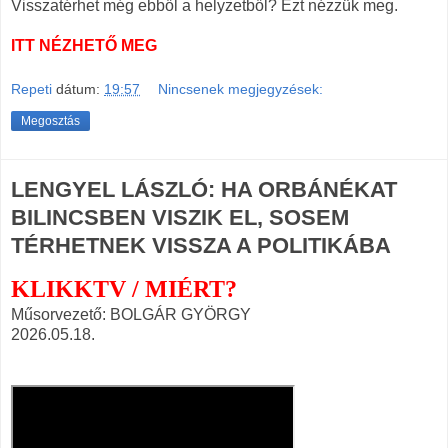
Visszatérhet még ebből a helyzetből? Ezt nézzük meg.
ITT NÉZHETŐ MEG
Repeti
dátum:
19:57
Nincsenek megjegyzések:
Megosztás
LENGYEL LÁSZLÓ: HA ORBÁNÉKAT
BILINCSBEN VISZIK EL, SOSEM
TÉRHETNEK VISSZA A POLITIKÁBA
KLIKKTV / MIÉRT?
Műsorvezető: BOLGÁR GYÖRGY
2026.05.18.