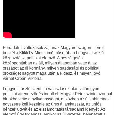
Forradalmi változások zajlanak Magyarországon – erről
beszél a KlikkTV Miért című műsorában Lengyel László
közgazdász, politikai elemző. A beszélgetés
középpontjában az áll, milyen állapotban vette át az
országot az új kormány, milyen gazdasági és politikai
örökséget hagyott maga után a Fidesz, és milyen jövő
várhat Orbán Viktorra.
Lengyel László szerint a választások után villámgyors
politikai átrendeződés indult el: Magyar Péter szinte azonnal
birtokba vette a nyilvánosságot, miközben az új kabinetnek
egyszerre kell kezelnie az üres államkasszát, az uniós
pénzek ügyét és az elszámoltatás társadalmi igényét. Az
elemző úgy fogalmaz: amikor az új vezetés „belenézett a