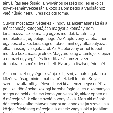
tényállítás felelősség, a nyilvános beszéd jogi és erkölcsi
következményekkel jár, a közbizalom pedig a valósághoz
való hűség nélkül üres közjogi forma.
Sulyok most azzal védekezik, hogy az alkalmatlanság és a
méltatlanság kategóriáját a magyar alkotmány nem
tartalmazza. Ez formailag ügyes mondat, tartalmilag
menekülés a jog betűje mögé. Az Alaptörvény valóban nem
úgy beszél a köztársasági elnökről, mint egy álláspályázat
alkalmassági vizsgálatáról. Az Alaptörvény ennél többet
mond: a köztársasági elnök Magyarország államfője, kifejezi
a nemzet egységét, és őrködik az államszervezet
demokratikus működése felett. Ez adja a tisztség értelmét.
Aki a nemzet egységét kívánja kifejezni, annak legalább a
közös valóság minimumához hűnek kell lennie. Sulyok
szerint az államfő „a létével fejezi ki a nemzet egységét”, a
politikai döntéseket közjogi keretbe foglalja, és alkotmányos
rangot ad nekik. Ha ezt komolyan vesszük, akkor éppen az
ő mércéje válik ellene szóló bizonyítékká. Mert aki mások
döntéseinek alkotmányos rangot ad, annak saját szavai is a
közjogi felelősség mércéje alá esnek: vagyis aki a jogállami