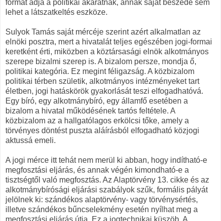
formát adja a politikai akaratnak, annak saját beszéde sem
lehet a látszatkeltés eszköze.
Sulyok Tamás saját mércéje szerint azért alkalmatlan az
elnöki posztra, mert a hivatalát teljes egészében jogi-formai
keretként érti, miközben a köztársasági elnök alkotmányos
szerepe bizalmi szerep is. A bizalom persze, mondja ő,
politikai kategória. Ez megint féligazság. A közbizalom
politikai térben születik, alkotmányos intézményeket tart
életben, jogi hatáskörök gyakorlását teszi elfogadhatóvá.
Egy bíró, egy alkotmánybíró, egy államfő esetében a
bizalom a hivatal működésének tartós feltétele. A
közbizalom az a hallgatólagos erkölcsi tőke, amely a
törvényes döntést puszta aláírásból elfogadható közjogi
aktussá emeli.
A jogi mérce itt tehát nem merül ki abban, hogy indítható-e
megfosztási eljárás, és annak végén kimondható-e a
tisztségtől való megfosztás. Az Alaptörvény 13. cikke és az
alkotmánybírósági eljárási szabályok szűk, formális pályát
jelölnek ki: szándékos alaptörvény- vagy törvénysértés,
illetve szándékos bűncselekmény esetén nyílhat meg a
megfosztási eljárás útja. Ez a jogtechnikai küszöb. A