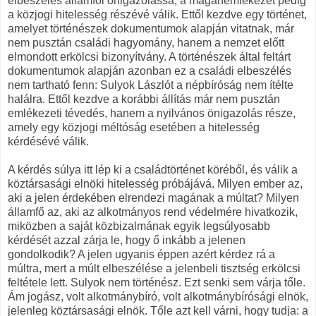
elbeszélés államfői önigazolássá, a magánemlékezet pedig
a közjogi hitelesség részévé válik. Ettől kezdve egy történet,
amelyet történészek dokumentumok alapján vitatnak, már
nem pusztán családi hagyomány, hanem a nemzet előtt
elmondott erkölcsi bizonyítvány. A történészek által feltárt
dokumentumok alapján azonban ez a családi elbeszélés
nem tartható fenn: Sulyok Lászlót a népbíróság nem ítélte
halálra. Ettől kezdve a korábbi állítás már nem pusztán
emlékezeti tévedés, hanem a nyilvános önigazolás része,
amely egy közjogi méltóság esetében a hitelesség
kérdésévé válik.
A kérdés súlya itt lép ki a családtörténet köréből, és válik a
köztársasági elnöki hitelesség próbájává. Milyen ember az,
aki a jelen érdekében elrendezi magának a múltat? Milyen
államfő az, aki az alkotmányos rend védelmére hivatkozik,
miközben a saját közbizalmának egyik legsúlyosabb
kérdését azzal zárja le, hogy ő inkább a jelenen
gondolkodik? A jelen ugyanis éppen azért kérdez rá a
múltra, mert a múlt elbeszélése a jelenbeli tisztség erkölcsi
feltétele lett. Sulyok nem történész. Ezt senki sem várja tőle.
Ám jogász, volt alkotmánybíró, volt alkotmánybírósági elnök,
jelenleg köztársasági elnök. Tőle azt kell várni, hogy tudja: a