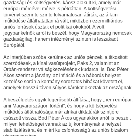
gazdasági és költségvetési káosz alakult ki, amely már
európai mércével mérve is példátlan. A költségvetési
törvényt szerinte szinte folyamatosan átírták, az állam
működése átláthatatlanná vált, miközben ezermilliárdos
uniós források úsztak el politikai okokból. A volt
jegybankelnök arról is beszél, hogy Magyarország nemcsak
gazdaságilag, hanem intézményi szinten is leszakadt
Európától.
Az interjúban szóba kerülnek az uniós pénzek, a titkosított
szerződések, a kínai vasútprojekt, Paks 2, valamint az
Orbán-rendszer válságkezelésének kudarcai is. Bod Péter
Ákos szerint a járvány, az infláció és a háborús helyzet
kezelése során a kormány sorozatos hibákat követett el,
amelyek hosszú távon súlyos károkat okoztak az országnak.
A beszélgetés egyik legerősebb állítása, hogy „nem európai,
ami Magyarországon történt”, és hogy a költségvetési
működés átláthatósága már afrikai diktatúrák szintjére
csúszott vissza. Bod Péter Ákos ugyanakkor arról is beszél,
milyen lehetőségei vannak az új kormánynak a helyzet
stabilizálására, és miért kulcsfontosságú az uniós bizalom