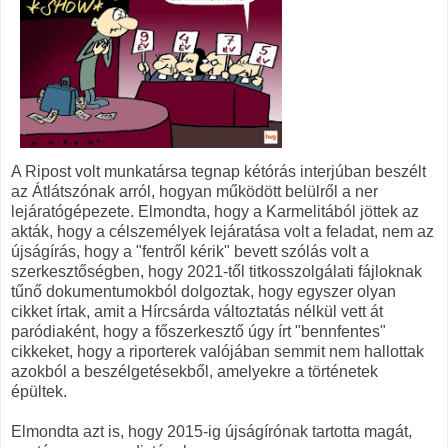
A Ripost volt munkatársa tegnap kétórás interjúban beszélt
az Átlátszónak arról, hogyan működött belülről a ner
lejáratógépezete. Elmondta, hogy a Karmelitából jöttek az
akták, hogy a célszemélyek lejáratása volt a feladat, nem az
újságírás, hogy a "fentről kérik" bevett szólás volt a
szerkesztőségben, hogy 2021-től titkosszolgálati fájloknak
tűnő dokumentumokból dolgoztak, hogy egyszer olyan
cikket írtak, amit a Hírcsárda változtatás nélkül vett át
paródiaként, hogy a főszerkesztő úgy írt "bennfentes"
cikkeket, hogy a riporterek valójában semmit nem hallottak
azokból a beszélgetésekből, amelyekre a történetek
épültek.
Elmondta azt is, hogy 2015-ig újságírónak tartotta magát,