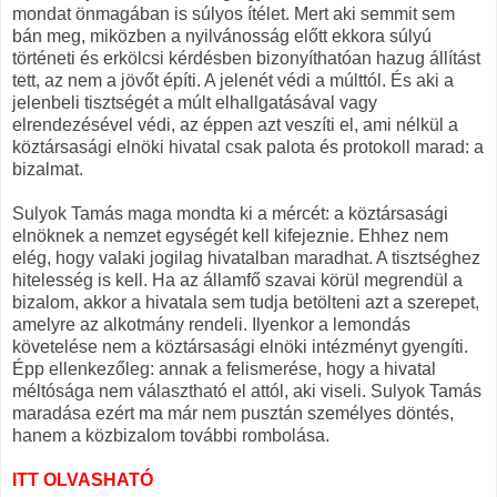
mondat önmagában is súlyos ítélet. Mert aki semmit sem
bán meg, miközben a nyilvánosság előtt ekkora súlyú
történeti és erkölcsi kérdésben bizonyíthatóan hazug állítást
tett, az nem a jövőt építi. A jelenét védi a múlttól. És aki a
jelenbeli tisztségét a múlt elhallgatásával vagy
elrendezésével védi, az éppen azt veszíti el, ami nélkül a
köztársasági elnöki hivatal csak palota és protokoll marad: a
bizalmat.
Sulyok Tamás maga mondta ki a mércét: a köztársasági
elnöknek a nemzet egységét kell kifejeznie. Ehhez nem
elég, hogy valaki jogilag hivatalban maradhat. A tisztséghez
hitelesség is kell. Ha az államfő szavai körül megrendül a
bizalom, akkor a hivatala sem tudja betölteni azt a szerepet,
amelyre az alkotmány rendeli. Ilyenkor a lemondás
követelése nem a köztársasági elnöki intézményt gyengíti.
Épp ellenkezőleg: annak a felismerése, hogy a hivatal
méltósága nem választható el attól, aki viseli. Sulyok Tamás
maradása ezért ma már nem pusztán személyes döntés,
hanem a közbizalom további rombolása.
ITT OLVASHATÓ