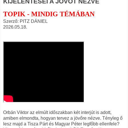
KIJELENTÉSEI A JÖVŐT NÉZVE
TOPIK - MINDIG TÉMÁBAN
Szerző: PITZ DÁNIEL
2026.05.18.
Orbán Viktor az elmúlt időszakban két interjút is adott,
amiben elmondta, hogyan tervez a jövőre nézve. Tényleg ő
lesz majd a Tisza Párt és Magyar Péter legfőbb ellenfele?