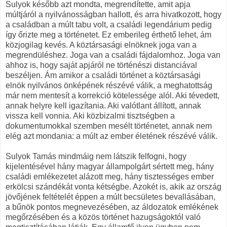
Sulyok később azt mondta, megrendítette, amit apja
múltjáról a nyilvánosságban hallott, és arra hivatkozott, hogy
a családban a múlt tabu volt, a családi legendárium pedig
így őrizte meg a történetet. Ez emberileg érthető lehet, ám
közjogilag kevés. A köztársasági elnöknek joga van a
megrendüléshez. Joga van a családi fájdalomhoz. Joga van
ahhoz is, hogy saját apjáról ne történészi distanciával
beszéljen. Ám amikor a családi történet a köztársasági
elnök nyilvános önképének részévé válik, a meghatottság
már nem mentesít a korrekció kötelessége alól. Aki tévedett,
annak helyre kell igazítania. Aki valótlant állított, annak
vissza kell vonnia. Aki közbizalmi tisztségben a
dokumentumokkal szemben mesélt történetet, annak nem
elég azt mondania: a múlt az ember életének részévé válik.
Sulyok Tamás mindmáig nem látszik felfogni, hogy
kijelentésével hány magyar állampolgárt sértett meg, hány
családi emlékezetet alázott meg, hány tisztességes ember
erkölcsi szándékát vonta kétségbe. Azokét is, akik az ország
jövőjének feltételét éppen a múlt becsületes bevallásában,
a bűnök pontos megnevezésében, az áldozatok emlékének
megőrzésében és a közös történet hazugságoktól való