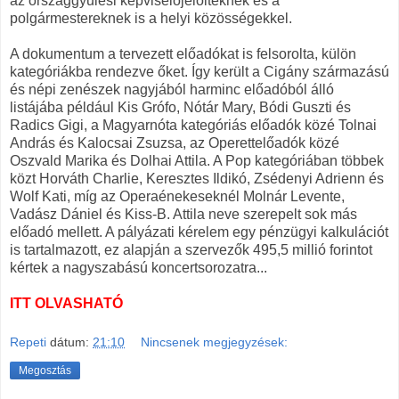
az országgyűlési képviselőjelölteknek és a
polgármestereknek is a helyi közösségekkel.
A dokumentum a tervezett előadókat is felsorolta, külön
kategóriákba rendezve őket. Így került a Cigány származású
és népi zenészek nagyjából harminc előadóból álló
listájába például Kis Grófo, Nótár Mary, Bódi Guszti és
Radics Gigi, a Magyarnóta kategóriás előadók közé Tolnai
András és Kalocsai Zsuzsa, az Operettelőadók közé
Oszvald Marika és Dolhai Attila. A Pop kategóriában többek
közt Horváth Charlie, Keresztes Ildikó, Zsédenyi Adrienn és
Wolf Kati, míg az Operaénekeseknél Molnár Levente,
Vadász Dániel és Kiss-B. Attila neve szerepelt sok más
előadó mellett. A pályázati kérelem egy pénzügyi kalkulációt
is tartalmazott, ez alapján a szervezők 495,5 millió forintot
kértek a nagyszabású koncertsorozatra...
ITT OLVASHATÓ
Repeti
dátum:
21:10
Nincsenek megjegyzések:
Megosztás