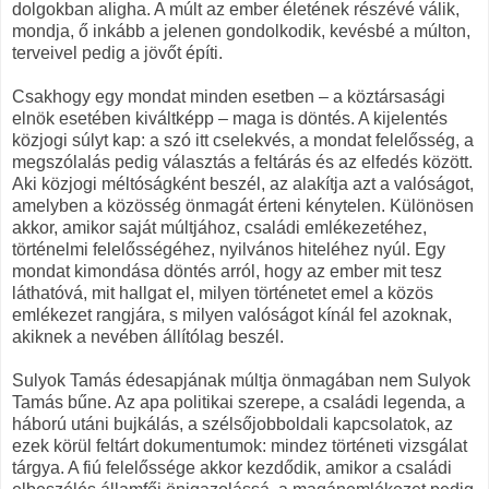
dolgokban aligha. A múlt az ember életének részévé válik,
mondja, ő inkább a jelenen gondolkodik, kevésbé a múlton,
terveivel pedig a jövőt építi.
Csakhogy egy mondat minden esetben – a köztársasági
elnök esetében kiváltképp – maga is döntés. A kijelentés
közjogi súlyt kap: a szó itt cselekvés, a mondat felelősség, a
megszólalás pedig választás a feltárás és az elfedés között.
Aki közjogi méltóságként beszél, az alakítja azt a valóságot,
amelyben a közösség önmagát érteni kénytelen. Különösen
akkor, amikor saját múltjához, családi emlékezetéhez,
történelmi felelősségéhez, nyilvános hiteléhez nyúl. Egy
mondat kimondása döntés arról, hogy az ember mit tesz
láthatóvá, mit hallgat el, milyen történetet emel a közös
emlékezet rangjára, s milyen valóságot kínál fel azoknak,
akiknek a nevében állítólag beszél.
Sulyok Tamás édesapjának múltja önmagában nem Sulyok
Tamás bűne. Az apa politikai szerepe, a családi legenda, a
háború utáni bujkálás, a szélsőjobboldali kapcsolatok, az
ezek körül feltárt dokumentumok: mindez történeti vizsgálat
tárgya. A fiú felelőssége akkor kezdődik, amikor a családi