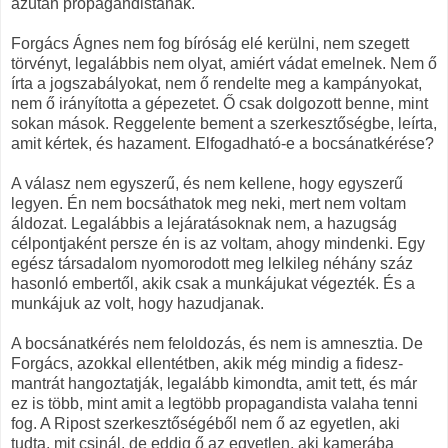
azután propagandistának.
Forgács Ágnes nem fog bíróság elé kerülni, nem szegett
törvényt, legalábbis nem olyat, amiért vádat emelnek. Nem ő
írta a jogszabályokat, nem ő rendelte meg a kampányokat,
nem ő irányította a gépezetet. Ő csak dolgozott benne, mint
sokan mások. Reggelente bement a szerkesztőségbe, leírta,
amit kértek, és hazament. Elfogadható-e a bocsánatkérése?
A válasz nem egyszerű, és nem kellene, hogy egyszerű
legyen. Én nem bocsáthatok meg neki, mert nem voltam
áldozat. Legalábbis a lejáratásoknak nem, a hazugság
célpontjaként persze én is az voltam, ahogy mindenki. Egy
egész társadalom nyomorodott meg lelkileg néhány száz
hasonló embertől, akik csak a munkájukat végezték. És a
munkájuk az volt, hogy hazudjanak.
A bocsánatkérés nem feloldozás, és nem is amnesztia. De
Forgács, azokkal ellentétben, akik még mindig a fidesz-
mantrát hangoztatják, legalább kimondta, amit tett, és már
ez is több, mint amit a legtöbb propagandista valaha tenni
fog. A Ripost szerkesztőségéből nem ő az egyetlen, aki
tudta, mit csinál, de eddig ő az egyetlen, aki kamerába