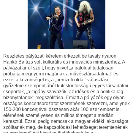
Részletes pályázati kérelem érkezett be tavaly nyáron
Hankó Balázs volt kulturális és innovációs miniszterhez. A
pályázat arról szólt, hogy mivel „a baloldal tudatosan
próbálja megnyerni magának a művésztársadalmat” és
ezzel a közönséget is, a „nemzeti oldal” választási
győzelme szempontjából kulcsfontosságú egyes társadalmi
csoportok, „a cigány szavazók, az idősek és a politikailag
bizonytalanok” megszólítása. Emiatt a pályázók egy olyan
országos koncertsorozatot szeretnének szervezni, amelynek
150-200 koncertjével összesen akár 100 ezer embert is
elérnének személyesen és milliós tömeget a médián
keresztül. Ezzel pedig nemcsak a magyar vidéki lakosságot
szólítanák meg, de kapcsolódási lehetőséget teremtenének