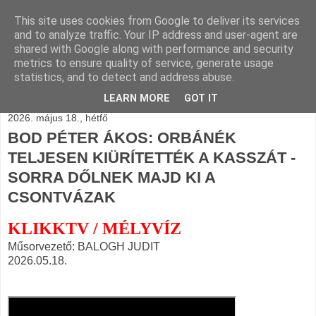
This site uses cookies from Google to deliver its services
BLOGÁSZAT, napi
and to analyze traffic. Your IP address and user-agent are
shared with Google along with performance and security
blogjava
metrics to ensure quality of service, generate usage
statistics, and to detect and address abuse.
LEARN MORE
GOT IT
2026. május 18., hétfő
BOD PÉTER ÁKOS: ORBÁNÉK
TELJESEN KIÜRÍTETTÉK A KASSZÁT -
SORRA DŐLNEK MAJD KI A
CSONTVÁZAK
KLIKKTV / MÉLYVÍZ
Műsorvezető: BALOGH JUDIT
2026.05.18.