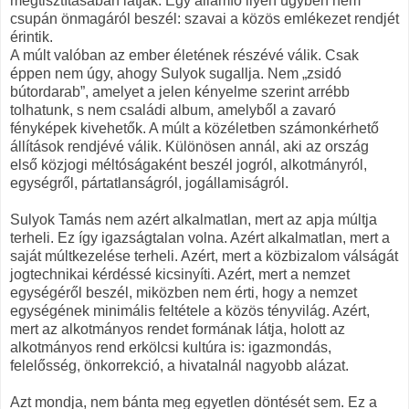
megtisztításában látják. Egy államfő ilyen ügyben nem
csupán önmagáról beszél: szavai a közös emlékezet rendjét
érintik.
A múlt valóban az ember életének részévé válik. Csak
éppen nem úgy, ahogy Sulyok sugallja. Nem „zsidó
bútordarab”, amelyet a jelen kényelme szerint arrébb
tolhatunk, s nem családi album, amelyből a zavaró
fényképek kivehetők. A múlt a közéletben számonkérhető
állítások rendjévé válik. Különösen annál, aki az ország
első közjogi méltóságaként beszél jogról, alkotmányról,
egységről, pártatlanságról, jogállamiságról.
Sulyok Tamás nem azért alkalmatlan, mert az apja múltja
terheli. Ez így igazságtalan volna. Azért alkalmatlan, mert a
saját múltkezelése terheli. Azért, mert a közbizalom válságát
jogtechnikai kérdéssé kicsinyíti. Azért, mert a nemzet
egységéről beszél, miközben nem érti, hogy a nemzet
egységének minimális feltétele a közös tényvilág. Azért,
mert az alkotmányos rendet formának látja, holott az
alkotmányos rend erkölcsi kultúra is: igazmondás,
felelősség, önkorrekció, a hivatalnál nagyobb alázat.
Azt mondja, nem bánta meg egyetlen döntését sem. Ez a