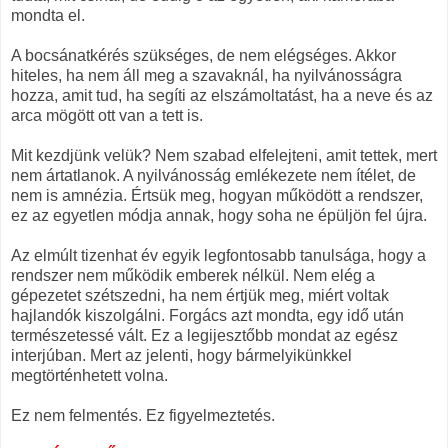
mondta el.
A bocsánatkérés szükséges, de nem elégséges. Akkor
hiteles, ha nem áll meg a szavaknál, ha nyilvánosságra
hozza, amit tud, ha segíti az elszámoltatást, ha a neve és az
arca mögött ott van a tett is.
Mit kezdjünk velük? Nem szabad elfelejteni, amit tettek, mert
nem ártatlanok. A nyilvánosság emlékezete nem ítélet, de
nem is amnézia. Értsük meg, hogyan működött a rendszer,
ez az egyetlen módja annak, hogy soha ne épüljön fel újra.
Az elmúlt tizenhat év egyik legfontosabb tanulsága, hogy a
rendszer nem működik emberek nélkül. Nem elég a
gépezetet szétszedni, ha nem értjük meg, miért voltak
hajlandók kiszolgálni. Forgács azt mondta, egy idő után
természetessé vált. Ez a legijesztőbb mondat az egész
interjúban. Mert az jelenti, hogy bármelyikünkkel
megtörténhetett volna.
Ez nem felmentés. Ez figyelmeztetés.