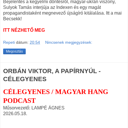
Bejelentés a kegyelmi döntésről, magyar-ukrán viszony,
Sulyok Tamás interjúja az Indexen és egy magát
propagandistaként megnevező újságíró kitálalása. Itt a mai
Becsekk!
ITT NÉZHETŐ MEG
Repeti
dátum:
20:54
Nincsenek megjegyzések:
Megosztás
ORBÁN VIKTOR, A PAPÍRNYÚL -
CÉLEGYENES
CÉLEGYENES / MAGYAR HANG
PODCAST
Műsorvezető: LAMPÉ ÁGNES
2026.05.18.