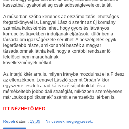
kasszába”, gyakorlatilag csak adósságleveleket talált.
A műsorban szóba kerülnek az elszámoltatás lehetséges
forgatókönyvei is. Lengyel László szerint az új kormány
számára kulcskérdés lehet, hogy gyors és látványos
korrupciós ügyekben induljanak eljárások, különben a
társadalom igazságérzete sérülhet. A beszélgetés egyik
legerősebb része, amikor arról beszél: a magyar
társadalomnak látnia kell, hogy a korábbi rendszer fő
felelősei nem maradhatnak
következmények nélkül.
Az interjú kitér arra is, milyen irányba mozdulhat el a Fidesz
az ellenzékben. Lengyel László szerint Orbán Viktor
egyszerre teszteli a radikális szélsőjobboldali és a
mérsékeltebb jobboldali stratégiát, miközben személyesen
már „bukott politikusnak” számít a nemzetközi térben is.
ITT NÉZHETŐ MEG
Repeti
dátum:
19:39
Nincsenek megjegyzések: