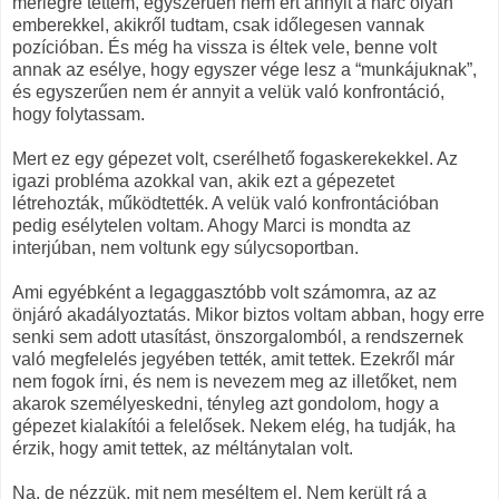
mérlegre tettem, egyszerűen nem ért annyit a harc olyan
emberekkel, akikről tudtam, csak időlegesen vannak
pozícióban. És még ha vissza is éltek vele, benne volt
annak az esélye, hogy egyszer vége lesz a “munkájuknak”,
és egyszerűen nem ér annyit a velük való konfrontáció,
hogy folytassam.
Mert ez egy gépezet volt, cserélhető fogaskerekekkel. Az
igazi probléma azokkal van, akik ezt a gépezetet
létrehozták, működtették. A velük való konfrontációban
pedig esélytelen voltam. Ahogy Marci is mondta az
interjúban, nem voltunk egy súlycsoportban.
Ami egyébként a legaggasztóbb volt számomra, az az
önjáró akadályoztatás. Mikor biztos voltam abban, hogy erre
senki sem adott utasítást, önszorgalomból, a rendszernek
való megfelelés jegyében tették, amit tettek. Ezekről már
nem fogok írni, és nem is nevezem meg az illetőket, nem
akarok személyeskedni, tényleg azt gondolom, hogy a
gépezet kialakítói a felelősek. Nekem elég, ha tudják, ha
érzik, hogy amit tettek, az méltánytalan volt.
Na, de nézzük, mit nem meséltem el. Nem került rá a