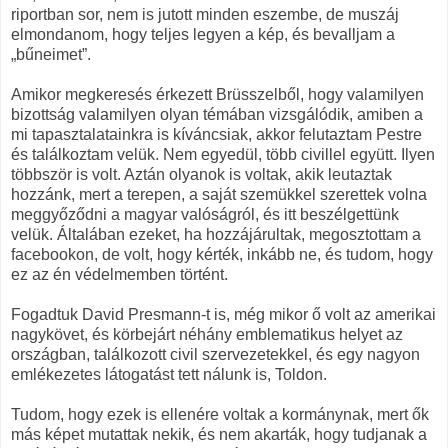
riportban sor, nem is jutott minden eszembe, de muszáj
elmondanom, hogy teljes legyen a kép, és bevalljam a
„bűneimet”.
Amikor megkeresés érkezett Brüsszelből, hogy valamilyen
bizottság valamilyen olyan témában vizsgálódik, amiben a
mi tapasztalatainkra is kíváncsiak, akkor felutaztam Pestre
és találkoztam velük. Nem egyedül, több civillel együtt. Ilyen
többször is volt. Aztán olyanok is voltak, akik leutaztak
hozzánk, mert a terepen, a saját szemükkel szerettek volna
meggyőződni a magyar valóságról, és itt beszélgettünk
velük. Általában ezeket, ha hozzájárultak, megosztottam a
facebookon, de volt, hogy kérték, inkább ne, és tudom, hogy
ez az én védelmemben történt.
Fogadtuk David Presmann-t is, még mikor ő volt az amerikai
nagykövet, és körbejárt néhány emblematikus helyet az
országban, találkozott civil szervezetekkel, és egy nagyon
emlékezetes látogatást tett nálunk is, Toldon.
Tudom, hogy ezek is ellenére voltak a kormánynak, mert ők
más képet mutattak nekik, és nem akarták, hogy tudjanak a