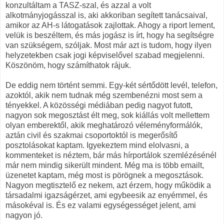
konzultáltam a TASZ-szal, és azzal a volt
alkotmányjogásszal is, aki akkoriban segített tanácsaival,
amikor az AH-s látogatások zajlottak. Ahogy a riport lement,
velük is beszéltem, és más jogász is írt, hogy ha segítségre
van szükségem, szóljak. Most már azt is tudom, hogy ilyen
helyzetekben csak jogi képviselővel szabad megjelenni.
Köszönöm, hogy számíthatok rájuk.
De eddig nem történt semmi. Egy-két sértődött levél, telefon,
azoktól, akik nem tudnak még szembenézni most sem a
tényekkel. A közösségi médiában pedig nagyot futott,
nagyon sok megosztást élt meg, sok kiállás volt mellettem
olyan emberektől, akik meghatározó véleményformálók,
aztán civil és szakmai csoportoktól is megerősítő
posztolásokat kaptam. Igyekeztem mind elolvasni, a
kommenteket is néztem, bár más hírportálok szemlézésénél
már nem mindig sikerült mindent. Még ma is több emailt,
üzenetet kaptam, még most is pörögnek a megosztások.
Nagyon megtisztelő ez nekem, azt érzem, hogy működik a
társadalmi igazságérzet, ami egybeesik az enyémmel, és
másokéval is. És ez valami egységességet jelent, ami
nagyon jó.