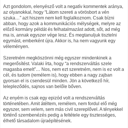
Azt gondolom, elenyésző volt a negatív kommentek aránya,
az olyanokkal, hogy “Látom szereti a vörösbort a vén
szuka…” azt hiszem nem kell foglalkoznom. Csak bízni
abban, hogy azok a kommunikációs mélységek, melyre az
előző kormány példát és felhatalmazást adott, sőt, ad még
ma is, annak egyszer vége lesz. És megtanuljuk tisztelni
egymást, emberként újra. Akkor is, ha nem vagyunk egy
véleményen.
Szeretném megköszönni még egyszer mindenkinek a
megerősítést. Valaki írta, hogy “a rendszerváltás szele
magasba emelt”… Nos, nem ezt szeretném, nem is ez volt a
cél, és tudom (remélem is), hogy ebben a nagy zajban
gyorsan el is csendesül minden. Jön a következő hír,
lelepleződés, sajnos van belőle bőven.
Az enyém is csak egy epizód volt a rendszerváltás
történetében. Amit átéltem, remélem, nem fordul elő még
egyszer, sem velem, sem más civil szereplővel. A tényekkel
történő szembenézés pedig a feltétele egy tisztességes,
élhető társadalom újraépítésének.