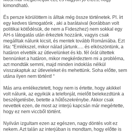
kimondható.
És persze körülöttem is álltak még össze történetek. Pl. írt
egy kedves támogatónk , aki a barátaival (korábban volt
politikai kötődésük, de nem a Fideszhez) nem sokkal egy
AH-s látogatás után érkeztek hozzánk, vagyis csak
megálltak nálunk kicsit, és mentek tovább Romániába. Ezt
írta: “Emlékszel, mikor nálad jártunk…. és elköszöntünk, a
határon elvették az útlevelünket és kb. fél órát ültettek
bennünket a határon, mikor megkérdeztem mi a probléma,
azt mondták semmi, majd minden indoklás nélkül
visszakaptuk az útleveleket és mehettünk. Soha előtte, sem
utána ilyen nem történt! “
Más arra emlékeztetett, hogy nem is értette, hogy akikkel
volt nálunk, az egyikük a telefonját, mielőtt belekezdtünk a
beszélgetésbe, betette a hűtőszekrénybe. Akkor csak
nevettek ezen, de most az interjú kapcsán már megértette,
hogy ez nem viccből történt.
Nyilván izgultam ezen az egészen, nagy döntés volt ez
nekem. Azt talán az interjúban is mondtam, hogy előtte is