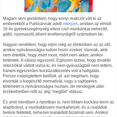
Magam sem gondoltam, hogy ennyi reakciót vált ki az
emberekből a Partizánnak adott
interjúm
, amiben az elmúlt
16 év gyerekszegénység elleni civil munkánkat nehezítő,
gátló, nyomasztó állami tevékenységről számoltam be.
Nagyon reméltem, hogy eljön még az életemben az az idő,
amikor nyilvánosságra tudom hozni ezeket. Vannak, akik
nem értették, hogy miért most, miért nem akkor, amikor
történtek. A válasz egyszerű. Egészen biztos, hogy további
retorziókat váltott volna ki, és nem gyávaságból nem tettem,
hanem egyszerűen kockázatkezelés volt a hallgatás.
Persze csöpögtettem belőlük, pl. azt megírtam, hogy
elvonták a kiegészítő normatívát, vagy a sajtóperes
történetet is nyilvánosságra hoztam, de mindegyik után
érzékelhetően nőtt az alig “megtűrt” státusz.
És amit mondtam a riportban is, nem bírtam kockára tenni az
alapítványt, a munkatársaim munkahelyét, és a családok
belénk fektetett, nehezen kialakított bizalmát sem. Amikor