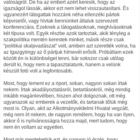
valóságról. De ha az embert azért keresik, hogy az
igazságot lássák, akkor ezt nem lehet visszautasítani. És
ugyanezért látogattak hozzánk néha ellenzéki pártok
képviselői, vagy hívtak bennünket általuk szervezett
konferenciára. Ezeknek a látogatásoknak, meghívásoknak
két típusa volt. Egyik részbe azok tartoztak, akik tényleg a
szakpolitika mentén kerestek minket, másik része csak
“politikai skalpvadászat” volt, amiben azt szerették volna, ha
az Igazgyöngy az ő pártjuk hírnevét erősíti. Próbáltam ezek
között én is különbséget tenni, bár sokszor csak utólag
derült ki, hogy nem a tapasztalatunk, hanem a velünk
készült fotó volt a legfontosabb.
Most, hogy lement ez a riport, sokan, nagyon sokan írtak
nekem. Írtak akadályoztatásról, betartásokról, még mindig
inkább magánlevélben, hiszen ahol dolgoznak, ott még
ugyanazok az emberek a vezetők, és tartanak tőlük még
most is. Olyan, akit az Alkotmányvédelmi Hivatal vegzált,
még nem írt nekem, de nagyon remélem, hogy ha van ilyen,
akkor ő is nyilvánosságra hozza majd, mert tudom, hogy
nem én voltam az egyetlen.
Most már megtehetjük ezt, és nagyon jó érzés, hogy