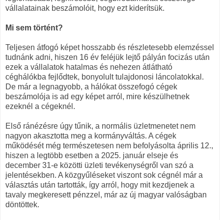
vállalatainak beszámolóit, hogy ezt kiderítsük.
Mi sem történt?
Teljesen átfogó képet hosszabb és részletesebb elemzéssel
tudnánk adni, hiszen 16 év feléjük lejtő pályán focizás után
ezek a vállalatok hatalmas és nehezen átlátható
céghálókba fejlődtek, bonyolult tulajdonosi láncolatokkal.
De már a legnagyobb, a hálókat összefogó cégek
beszámolója is ad egy képet arról, mire készülhetnek
ezeknél a cégeknél.
Első ránézésre úgy tűnik, a normális üzletmenetet nem
nagyon akasztotta meg a kormányváltás. A cégek
működését még természetesen nem befolyásolta április 12.,
hiszen a legtöbb esetben a 2025. január elseje és
december 31-e közötti üzleti tevékenységről van szó a
jelentésekben. A közgyűléseket viszont sok cégnél már a
választás után tartották, így arról, hogy mit kezdjenek a
tavaly megkeresett pénzzel, már az új magyar valóságban
döntöttek.