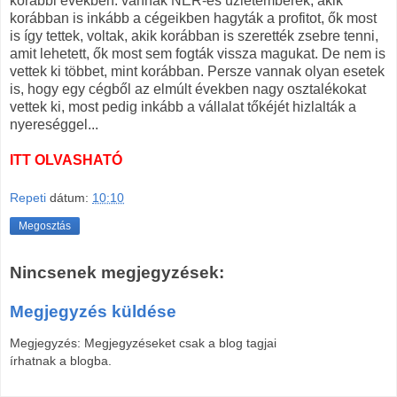
korábbi években: vannak NER-es üzletemberek, akik
korábban is inkább a cégeikben hagyták a profitot, ők most
is így tettek, voltak, akik korábban is szerették zsebre tenni,
amit lehetett, ők most sem fogták vissza magukat. De nem is
vettek ki többet, mint korábban. Persze vannak olyan esetek
is, hogy egy cégből az elmúlt években nagy osztalékokat
vettek ki, most pedig inkább a vállalat tőkéjét hizlalták a
nyereséggel...
ITT OLVASHATÓ
Repeti
dátum:
10:10
Megosztás
Nincsenek megjegyzések:
Megjegyzés küldése
Megjegyzés: Megjegyzéseket csak a blog tagjai
írhatnak a blogba.