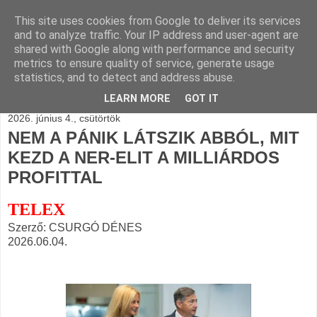
This site uses cookies from Google to deliver its services
BLOGÁSZAT, napi
and to analyze traffic. Your IP address and user-agent are
shared with Google along with performance and security
blogjava
metrics to ensure quality of service, generate usage
statistics, and to detect and address abuse.
LEARN MORE
GOT IT
2026. június 4., csütörtök
NEM A PÁNIK LÁTSZIK ABBÓL, MIT
KEZD A NER-ELIT A MILLIÁRDOS
PROFITTAL
TELEX
Szerző: CSURGÓ DÉNES
2026.06.04.