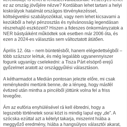
ez az ország jövőjére nézve? Kordában lehet tartani a helyi
kiskirályok hatalmát országos törvénykezéssel,
költségvetési szabályozókkal, vagy nem lehet kicsavarni a
kezükből a helyi pénzosztás és nyilvánosság legendásan
részrehajló eszközeit? Hiszen a fideszes önkormányzatok a
NER bástyáiként működtek sok esetben már 2006 óta, és
ezen a 2024-es választás sem változtatott átütően.
Április 12. óta – nem büntetésből, hanem elégedettségből –
több százszor leírtuk, és még legalább ugyanennyiszer
fogunk ugyanígy cselekedni: a Tisza Párt elsöprő erejű
győzelmet aratott az országgyűlési választáson.
A kétharmadot a Medián pontosan jelezte előre, mi csak
reménykedni mertünk benne, de a lényeg, hogy másfél
évtized után mintha a pincéből jöttünk volna fel a friss
levegőre.
Ám az eufória enyhülésével rá kell ébredni, hogy a
legszebb történetek sorai közt is mindig lapul egy „de”. A
szócska ezúttal azt a kételyt takarja, miszerint hiába a
meggyőző eredmény, hiába a hangsúlyos választói akarat,