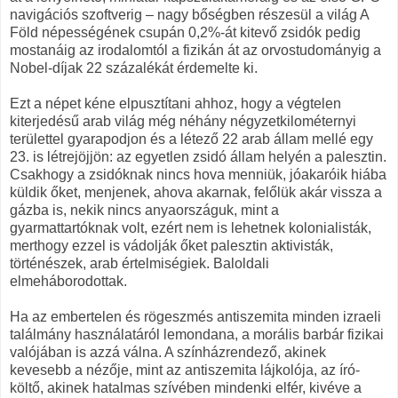
navigációs szoftverig – nagy bőségben részesül a világ A
Föld népességének csupán 0,2%-át kitevő zsidók pedig
mostanáig az irodalomtól a fizikán át az orvostudományig a
Nobel-díjak 22 százalékát érdemelte ki.
Ezt a népet kéne elpusztítani ahhoz, hogy a végtelen
kiterjedésű arab világ még néhány négyzetkilométernyi
területtel gyarapodjon és a létező 22 arab állam mellé egy
23. is létrejöjjön: az egyetlen zsidó állam helyén a palesztin.
Csakhogy a zsidóknak nincs hova menniük, jóakaróik hiába
küldik őket, menjenek, ahova akarnak, felőlük akár vissza a
gázba is, nekik nincs anyaországuk, mint a
gyarmattartóknak volt, ezért nem is lehetnek kolonialisták,
merthogy ezzel is vádolják őket palesztin aktivisták,
történészek, arab értelmiségiek. Baloldali
elmeháborodottak.
Ha az embertelen és rögeszmés antiszemita minden izraeli
találmány használatáról lemondana, a morális barbár fizikai
valójában is azzá válna. A színházrendező, akinek
kevesebb a nézője, mint az antiszemita lájkolója, az író-
költő, akinek hatalmas szívében mindenki elfér, kivéve a