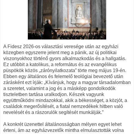
A Fidesz 2026-os választási veresége után az egyházi
közegben egyszerre jelent meg a pánik, az új politikai
viszonyokhoz történő gyors alkalmazkodás és a hallgatás.
Ez utóbbit a katolikus, a református és az evangélikus
püspökök közös „zárónyilatkozata” törte meg május 19-én.
Ebben egy általános és felemelő teológiai bevezető után
zárásként ezt írják: „Kívánjuk, hogy a magyar társadalomban
a szeretet, valamint a jog és a másképp gondolkodók
tiszteletben tartása uralkodjon. Készek vagyunk
együttműködni mindazokkal, akik a békességet, a közjót, a
családok megerősítését, a fiatal nemzedékek hitben való
nevelését és a rászorulók segítését munkálják.”
A konkrét üzenettel általánosságban mélyen egyet lehet
érteni, ám az egyházvezetők mintha elmulasztották volna