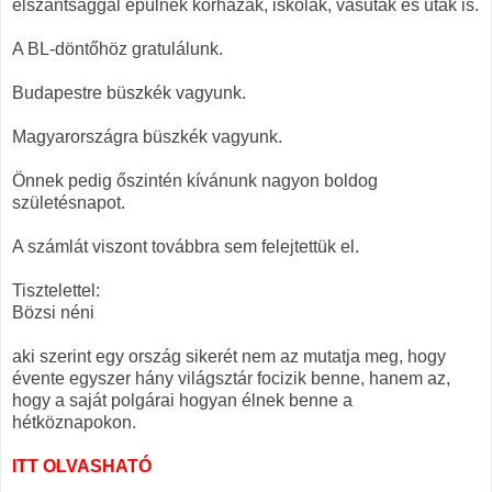
elszántsággal épülnek kórházak, iskolák, vasutak és utak is.
A BL-döntőhöz gratulálunk.
Budapestre büszkék vagyunk.
Magyarországra büszkék vagyunk.
Önnek pedig őszintén kívánunk nagyon boldog
születésnapot.
A számlát viszont továbbra sem felejtettük el.
Tisztelettel:
Bözsi néni
aki szerint egy ország sikerét nem az mutatja meg, hogy
évente egyszer hány világsztár focizik benne, hanem az,
hogy a saját polgárai hogyan élnek benne a
hétköznapokon.
ITT OLVASHATÓ