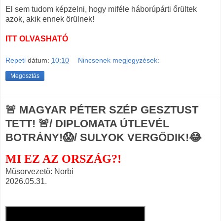
El sem tudom képzelni, hogy miféle háborúpárti őrültek
azok, akik ennek örülnek!
ITT OLVASHATÓ
Repeti
dátum:
10:10
Nincsenek megjegyzések:
Megosztás
🚨 MAGYAR PÉTER SZÉP GESZTUST
TETT! 🚨/ DIPLOMATA ÚTLEVÉL
BOTRÁNY!😱/ SULYOK VERGŐDIK!😂
MI EZ AZ ORSZÁG?!
Műsorvezető: Norbi
2026.05.31.