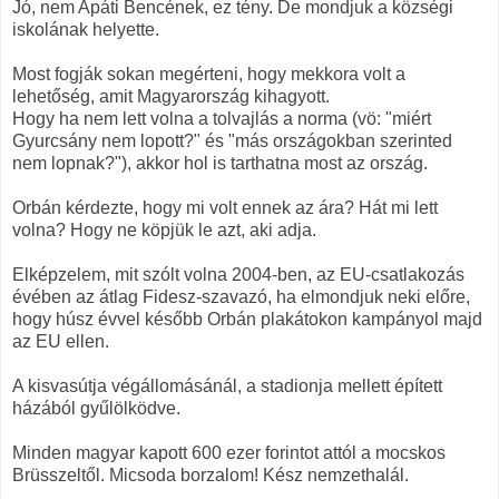
Jó, nem Apáti Bencének, ez tény. De mondjuk a községi
iskolának helyette.
Most fogják sokan megérteni, hogy mekkora volt a
lehetőség, amit Magyarország kihagyott.
Hogy ha nem lett volna a tolvajlás a norma (vö: "miért
Gyurcsány nem lopott?" és "más országokban szerinted
nem lopnak?"), akkor hol is tarthatna most az ország.
Orbán kérdezte, hogy mi volt ennek az ára? Hát mi lett
volna? Hogy ne köpjük le azt, aki adja.
Elképzelem, mit szólt volna 2004-ben, az EU-csatlakozás
évében az átlag Fidesz-szavazó, ha elmondjuk neki előre,
hogy húsz évvel később Orbán plakátokon kampányol majd
az EU ellen.
A kisvasútja végállomásánál, a stadionja mellett épített
házából gyűlölködve.
Minden magyar kapott 600 ezer forintot attól a mocskos
Brüsszeltől. Micsoda borzalom! Kész nemzethalál.