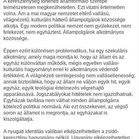
A kereszténység történeti államformáló szerepe
természetesen megkerülhetetlen. Ezt vitatni értelmetlen
volna. Ám a mai magyar nemzetet eltérő vallású,
világnézetű, kulturális hátterű állampolgárok közössége
alkotja. Egy modern politikai nemzet nem gyülekezet, nem
felekezet, nem egyháztest. Állampolgárok alkotmányos
közössége.
Éppen ezért különösen problematikus, ha egy szekuláris
alkotmány, amely maga mondja ki, hogy az állam és az
egyház különváltan működik, mégis egyetlen vallási-
kulturális hagyományt emel ki alkotmányos védendő
értékként. A világnézeti semlegesség nem vallásellenesség;
annak biztosítéka, hogy az állam ne váljon egyik hit, egyik
egyház, egyik teológiai értelmezés végrehajtó
apparátusává. Jogszabályokat hittételek nem igazolhatnak.
Egyházak tanítása nem válhat minden állampolgárra
kötelező politikai normává. Aki ezt összekeveri, az végső
soron az államot is megrontja, az egyházakat is
kiszolgáltatja.
A nyugati identitás valóban elképzelhetetlen a zsidó-
keresztény hagyomány nélkül. Ugyanígy elképzelhetetlen