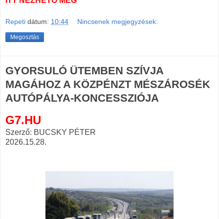
ITT NÉZHETŐ MEG
Repeti
dátum:
10:44
Nincsenek megjegyzések:
Megosztás
GYORSULÓ ÜTEMBEN SZÍVJA
MAGÁHOZ A KÖZPÉNZT MÉSZÁROSÉK
AUTÓPÁLYA-KONCESSZIÓJA
G7.HU
Szerző: BUCSKY PÉTER
2026.15.28.