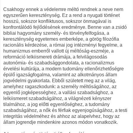
Csakhogy ennek a védelemre méltó rendnek a neve nem
egyszerűen kereszténység. Ez a rend a nyugati történet
hosszú, sokszor konfliktusos, sokszor önmagával is
konfrontálódó fejlődésének eredménye. Benne van a zsidó
bibliai hagyomány személy- és törvényfelfogása, a
kereszténység egyetemes emberképe, a görög filozófia
racionális kérdezése, a római jog intézményi fegyelme, a
humanizmus emberről vallott új méltóság-eszméje, a
reformáció lelkiismereti drámája, a felvilágosodás
autonómia- és szabadsággondolata, a racionalizmus
érvelési kultúrája, a modern tudomány ellenőrizhetőségre
épülő igazságfogalma, valamint az alkotmányos állam
jogvédelmi gyakorlata. Ebből született meg az a világ,
amelyhez ragaszkodunk: a személy méltóságához, az
egyenlő jogképességhez, a vallási szabadsághoz, a
lelkiismeret szabadságához, a világnézeti kényszer
tilalmához, a jog előtti egyenlőséghez, a tudomány
szabadságához, a nők és férfiak egyenjogúságához, a testi
integritás védelméhez és ahhoz az alapelvhez, hogy az
állam jogrendje mindenkire azonos módon vonatkozik.