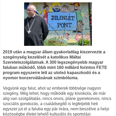
2019 után a magyar állam gyakorlatilag kiszervezte a
szegénység kezelését a katolikus Máltai
Szeretetszolgálatnak. A 300 legszegényebb magyar
faluban működő, több mint 160 milliárd forintos FETE
program egyszerre lett az utolsó kapaszkodó és a
nyomor konzerválásának szimbóluma.
Vegyünk egy falut, ahol az emberek többsége nagyon
szegény. Még lehet, hogy működik egy kisiskola, de már
alig van szolgáltatás, nincs orvos, pláne gyerekorvos, nincs
szociális gondozás, a családsegítő is legfeljebb heti
egyszer jut el a faluba egy pár órára, nem beszélve a helyi
közösségbe életet lehelő kulturális és sportolási