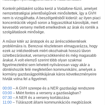
Konkrét példaként szóba kerül a Vodafone-fúzió, amelyet
nemzetstratégiai jelentőségűnek minősítettek, így a GVH
nem is vizsgálhatta. A beszélgetésből kiderül: az ilyen piaci
koncentrációk végső soron a fogyasztókat károsítják, mert
kevesebb verseny mellett emelkednek az árak és romlik a
szolgáltatások minősége.
A műsor kitér az árstopok és az árréscsökkentések
problémáira is. Berezvai részletesen elmagyarázza, hogy
ezek az intézkedések miért okozhatnak hosszú távon
üzletbezárásokat, versenycsökkenést és még magasabb
árakat. A volt elemző szerint több olyan szakmai
figyelmeztetést sem lehetett nyilvánosan vagy akár a
döntéshozók felé megfelelően kommunikálni, amelyek a
kormány gazdaságpolitikájának káros következményeire
hívták volna fel a figyelmet.
00:00
– A GVH szerepe és a NER gazdasági rendszere
03:00
– Miért fontos a verseny a gazdaságban?
07:30
– A NER és a verseny korlátozása
11:00
– Túlárazott állami kommunikációs megbízások