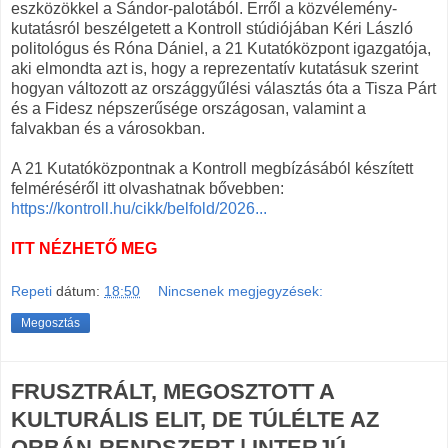
eszközökkel a Sándor-palotából. Erről a közvélemény-
kutatásról beszélgetett a Kontroll stúdiójában Kéri László
politológus és Róna Dániel, a 21 Kutatóközpont igazgatója,
aki elmondta azt is, hogy a reprezentatív kutatásuk szerint
hogyan változott az országgyűlési választás óta a Tisza Párt
és a Fidesz népszerűsége országosan, valamint a
falvakban és a városokban.
A 21 Kutatóközpontnak a Kontroll megbízásából készített
felméréséről itt olvashatnak bővebben:
https://kontroll.hu/cikk/belfold/2026...
ITT NÉZHETŐ MEG
Repeti
dátum:
18:50
Nincsenek megjegyzések:
Megosztás
FRUSZTRÁLT, MEGOSZTOTT A
KULTURÁLIS ELIT, DE TÚLÉLTE AZ
ORBÁN-RENDSZERT | INTERJÚ