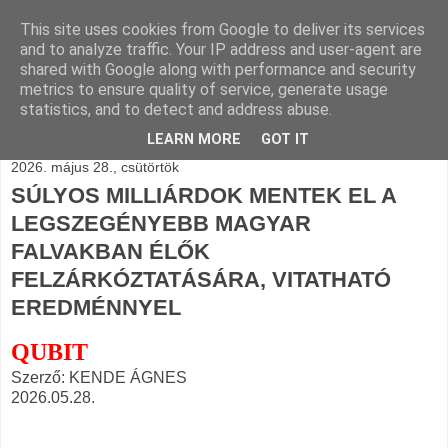
This site uses cookies from Google to deliver its services
BLOGÁSZAT, napi
and to analyze traffic. Your IP address and user-agent are
shared with Google along with performance and security
blogjava
metrics to ensure quality of service, generate usage
statistics, and to detect and address abuse.
LEARN MORE
GOT IT
2026. május 28., csütörtök
SÚLYOS MILLIÁRDOK MENTEK EL A
LEGSZEGÉNYEBB MAGYAR
FALVAKBAN ÉLŐK
FELZÁRKÓZTATÁSÁRA, VITATHATÓ
EREDMÉNNYEL
QUBIT
Szerző: KENDE ÁGNES
2026.05.28.