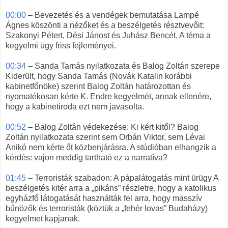
00:00
– Bevezetés és a vendégek bemutatása Lampé
Ágnes köszönti a nézőket és a beszélgetés résztvevőit:
Szakonyi Pétert, Dési Jánost és Juhász Bencét. A téma a
kegyelmi ügy friss fejleményei.
00:34
– Sanda Tamás nyilatkozata és Balog Zoltán szerepe
Kiderült, hogy Sanda Tamás (Novák Katalin korábbi
kabinetfőnöke) szerint Balog Zoltán határozottan és
nyomatékosan kérte K. Endre kegyelmét, annak ellenére,
hogy a kabinetiroda ezt nem javasolta.
00:52
– Balog Zoltán védekezése: Ki kért kitől? Balog
Zoltán nyilatkozata szerint sem Orbán Viktor, sem Lévai
Anikó nem kérte őt közbenjárásra. A stúdióban elhangzik a
kérdés: vajon meddig tartható ez a narratíva?
01:45
– Terroristák szabadon: A pápalátogatás mint ürügy A
beszélgetés kitér arra a „pikáns” részletre, hogy a katolikus
egyházfő látogatását használták fel arra, hogy masszív
bűnözők és terroristák (köztük a „fehér lovas” Budaházy)
kegyelmet kapjanak.