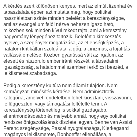
A kérdés azért különösen kényes, mert az elmúlt tizenhat év
tapasztalata éppen azt mutatta meg, hogy politikai
használatban szinte minden belefért a kereszténységbe,
ami az evangélium felől nézve nehezen igazolható,
miközben sok minden kívül rekedt rajta, ami a keresztény
hagyomány lényegéhez tartozik. Belefért a kirekesztés
nyelve, a szegények megalázása, az ellenségképzés, a
hatalom kritikátlan szolgálata, a gőg, a cinizmus, a lojalitás
vallássá emelése. Közben gyanússá vált az irgalom, az
elesett és rászoruló ember iránti részvét, a társadalmi
igazságosság, a hatalommal szembeni erkölcsi beszéd, a
lelkiismeret szabadsága.
Pedig a keresztény kultúra nem állami tulajdon. Nem
kormányzati minősítés kérdése. Nem adminisztratív
kategória, amelyet rendeletben lehet kiosztani, visszavonni,
felfüggeszteni vagy támogatási feltétellé tenni. A
kereszténység történetileg is sokkal gazdagabb,
ellentmondásosabb és mélyebb annál, hogy egy politikai
rendszer önigazolásának díszlete legyen. Benne van Assisi
Ferenc szegénysége, Pascal nyugtalansága, Kierkegaard
magányos lelkiismerete, Bonhoeffer ellenállása, a