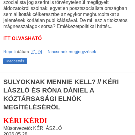
szocialista jog szerint is törvénytelenül megfigyelt
áldozatokról szólnak: egyetlen posztszocialista országban
sem állították célkeresztbe az egykor meghurcoltakat a
jelentések korlátlan publikálásával. De mi lesz a titokzatos
mágnesszalagok sorsa? Emlékezetpolitikai háttér...
ITT OLVASHATÓ
Repeti
dátum:
21:24
Nincsenek megjegyzések:
Megosztás
SULYOKNAK MENNIE KELL? // KÉRI
LÁSZLÓ ÉS RÓNA DÁNIEL A
KÖZTÁRSASÁGI ELNÖK
MEGÍTÉLÉSÉRŐL
KÉRI KÉRDI
Műsorvezető: KÉRI ÁSZLÓ
2026.05.28.