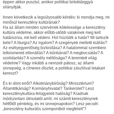
éppen akkor pusztul, amikor politikai birtoktárggyá
silányítják.
Innen következik a legsúlyosabb kérdés: ki mondja meg, mi
minősül keresztény kultúrának?
Ha az állam minden szervének kötelessége a keresztény
kultúra védelme, akkor előbb-utóbb valakinek meg kell
határoznia, mit kell védeni. Hol húzódik a határ? Mi tartozik
bele? A liturgia? Az irgalom? A szegények melletti kiállás?
Az esélyegyenlőség biztosítása? A hatalommal szembeni
lelkiismereti ellenállás? A bűnbánat? A megbocsátás? A
szolidaritás? A személy méltósága? A teremtett világ
védelme? Vagy inkább a nemzeti pátosz, az állami
ünnepség, a címeres díszlet, a politikai zászlóval letakart
kereszt?
És ki dönt erről? Alkotmánybíróság? Minisztérium?
Államtitkárság? Kormányhivatal? Tankerület? Lesz
kereszténykultúra-felügyeleti hatóság? Kiadnak
módszertani útmutatót arról, mi számít kereszténynek
hétfőtől péntekig, és mi ünnepnapokon? Lesz pecsét:
„keresztény kulturális szempontból megfelelt”?