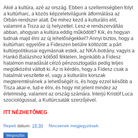
Akié a kultúra, azé az ország. Ebben a szellemiségben folyt
a kultúrharc, a közös képzeletvilágunk átformálása az
Orbán-rendszer alatt. De mihez kezd a kulturális elit,
valamint a Tisza az új helyzettel. Lesz-e rendszerváltás
abban, ahogyan a kultúra eddig működött? Kik, és hogyan
tudnak majd élni az új lehetőségekkel? Annyi biztos, hogy a
kultúrharc egyelőre a Fideszen belülre költözött: a párt
kultúrpolitikusai egymásnak estek, az NKA-botrány, vagyis a
Hankó Balázshoz kötődő féktelen, leginkább a Fidesz
hatalmon maradását célzó pénzosztogatás pedig teljes
megütközést váltott ki. Az is kérdés, hogy a Fidesz csak a
hatalmát veszítette el, vagy a kulturális korszak
megteremtésének a lehetőségét is, és hogy ezzel később a
Tisza akar-e, tud-e élni, és hogy mit jelent mindez az
értelmiség, valamint az ország számára. Interjú Kristóf Luca
szociológussal, a Kultúrcsaták szerzőjével.
ITT NÉZHETŐMEG
Repeti
dátum:
18:30
Nincsenek megjegyzések:
Megosztás