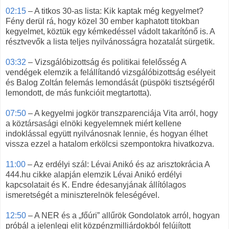
02:15
– A titkos 30-as lista: Kik kaptak még kegyelmet?
Fény derül rá, hogy közel 30 ember kaphatott titokban
kegyelmet, köztük egy kémkedéssel vádolt takarítónő is. A
résztvevők a lista teljes nyilvánosságra hozatalát sürgetik.
03:32
– Vizsgálóbizottság és politikai felelősség A
vendégek elemzik a felállítandó vizsgálóbizottság esélyeit
és Balog Zoltán felemás lemondását (püspöki tisztségéről
lemondott, de más funkcióit megtartotta).
07:50
– A kegyelmi jogkör transzparenciája Vita arról, hogy
a köztársasági elnöki kegyelemnek miért kellene
indoklással együtt nyilvánosnak lennie, és hogyan élhet
vissza ezzel a hatalom erkölcsi szempontokra hivatkozva.
11:00
– Az erdélyi szál: Lévai Anikó és az arisztokrácia A
444.hu cikke alapján elemzik Lévai Anikó erdélyi
kapcsolatait és K. Endre édesanyjának állítólagos
ismeretségét a miniszterelnök feleségével.
12:50
– A NER és a „főúri” allűrök Gondolatok arról, hogyan
próbál a jelenlegi elit közpénzmilliárdokból felújított