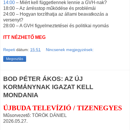
14:00
– Miért kell függetlennek lennie a GVH-nak?
18:00 – Az árrésstop működése és problémái
24:00 – Hogyan torzíthatja az állami beavatkozás a
versenyt?
28:00 – A GVH figyelmeztetései és politikai nyomás
ITT NÉZHETŐ MEG
Repeti
dátum:
15:51
Nincsenek megjegyzések:
Megosztás
BOD PÉTER ÁKOS: AZ ÚJ
KORMÁNYNAK IGAZAT KELL
MONDANIA
ÚJBUDA TELEVÍZIÓ / TIZENEGYES
Műsorvezető: TÖRÖK DÁNIEL
2026.05.27.