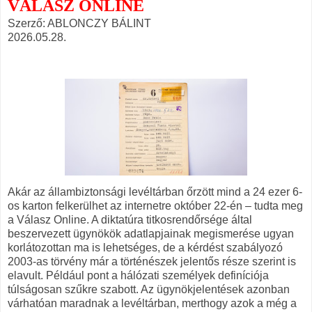
VÁLASZ ONLINE
Szerző: ABLONCZY BÁLINT
2026.05.28.
Akár az állambiztonsági levéltárban őrzött mind a 24 ezer 6-
os karton felkerülhet az internetre október 22-én – tudta meg
a Válasz Online. A diktatúra titkosrendőrsége által
beszervezett ügynökök adatlapjainak megismerése ugyan
korlátozottan ma is lehetséges, de a kérdést szabályozó
2003-as törvény már a történészek jelentős része szerint is
elavult. Például pont a hálózati személyek definíciója
túlságosan szűkre szabott. Az ügynökjelentések azonban
várhatóan maradnak a levéltárban, merthogy azok a még a