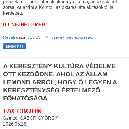
pénzek hazahozatalának akadályai, a magántőkealapok
sorsa, valamint a Kontroll az oktatási átalakításokról is
kérdezett.
ITT NÉZHETŐ MEG
Repeti
dátum:
16:15
Nincsenek megjegyzések:
Megosztás
A KERESZTÉNY KULTÚRA VÉDELME
OTT KEZDŐDNE, AHOL AZ ÁLLAM
LEMOND ARRÓL, HOGY Ő LEGYEN A
KERESZTÉNYSÉG ÉRTELMEZŐ
FŐHATÓSÁGA
FACEBOOK
Szerző: GÁBOR GYÖRGY
2026.05.26.