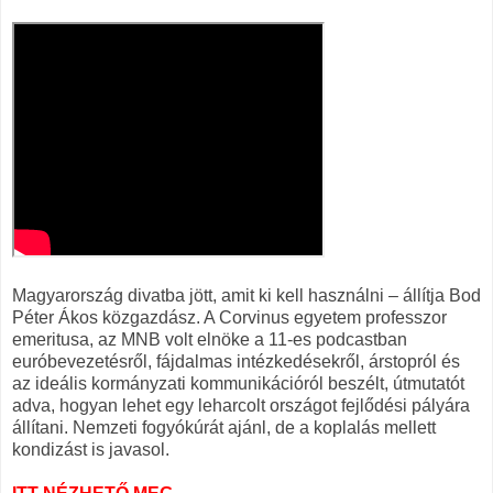
Magyarország divatba jött, amit ki kell használni – állítja Bod
Péter Ákos közgazdász. A Corvinus egyetem professzor
emeritusa, az MNB volt elnöke a 11-es podcastban
euróbevezetésről, fájdalmas intézkedésekről, árstopról és
az ideális kormányzati kommunikációról beszélt, útmutatót
adva, hogyan lehet egy leharcolt országot fejlődési pályára
állítani. Nemzeti fogyókúrát ajánl, de a koplalás mellett
kondizást is javasol.