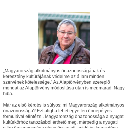
„Magyarország alkotmányos önazonosságának és
keresztény kultúrájának védelme az állam minden
szervének kötelessége.” Az Alaptörvényben szereplő
mondat az Alaptörvény módosítása után is megmarad. Nagy
hiba.
Már az első kérdés is súlyos: mi Magyarország alkotmányos
önazonossága? Ezt aligha lehet egyetlen ünnepélyes
formulával elintézni. Magyarország önazonossága a nyugati
kultúrkörhöz tartozásból érthető meg, márpedig a nyugati
világ önazonossága eleve összetett: zsidó és keresztény