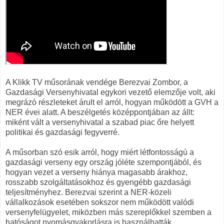
A Klikk TV műsorának vendége Berezvai Zombor, a
Gazdasági Versenyhivatal egykori vezető elemzője volt, aki
megrázó részleteket árult el arról, hogyan működött a GVH a
NER évei alatt. A beszélgetés középpontjában az állt:
miként vált a versenyhivatal a szabad piac őre helyett
politikai és gazdasági fegyverré.
A műsorban szó esik arról, hogy miért létfontosságú a
gazdasági verseny egy ország jóléte szempontjából, és
hogyan vezet a verseny hiánya magasabb árakhoz,
rosszabb szolgáltatásokhoz és gyengébb gazdasági
teljesítményhez. Berezvai szerint a NER-közeli
vállalkozások esetében sokszor nem működött valódi
versenyfelügyelet, miközben más szereplőkkel szemben a
hatóságot nyomásgyakorlásra is használhatták.