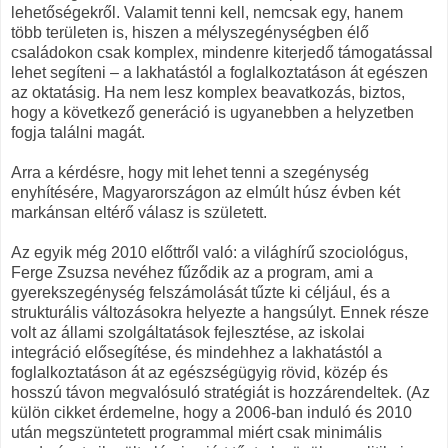
lehetőségekről. Valamit tenni kell, nemcsak egy, hanem
több területen is, hiszen a mélyszegénységben élő
családokon csak komplex, mindenre kiterjedő támogatással
lehet segíteni – a lakhatástól a foglalkoztatáson át egészen
az oktatásig. Ha nem lesz komplex beavatkozás, biztos,
hogy a következő generáció is ugyanebben a helyzetben
fogja találni magát.
Arra a kérdésre, hogy mit lehet tenni a szegénység
enyhítésére, Magyarországon az elmúlt húsz évben két
markánsan eltérő válasz is született.
Az egyik még 2010 előttről való: a világhírű szociológus,
Ferge Zsuzsa nevéhez fűződik az a program, ami a
gyerekszegénység felszámolását tűzte ki céljául, és a
strukturális változásokra helyezte a hangsúlyt. Ennek része
volt az állami szolgáltatások fejlesztése, az iskolai
integráció elősegítése, és mindehhez a lakhatástól a
foglalkoztatáson át az egészségügyig rövid, közép és
hosszú távon megvalósuló stratégiát is hozzárendeltek. (Az
külön cikket érdemelne, hogy a 2006-ban induló és 2010
után megszüntetett programmal miért csak minimális