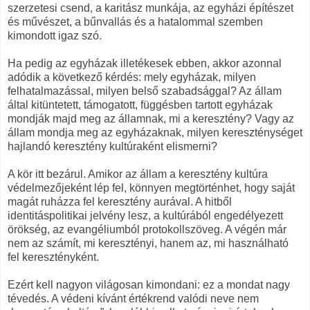
szerzetesi csend, a karitász munkája, az egyházi építészet
és művészet, a bűnvallás és a hatalommal szemben
kimondott igaz szó.
Ha pedig az egyházak illetékesek ebben, akkor azonnal
adódik a következő kérdés: mely egyházak, milyen
felhatalmazással, milyen belső szabadsággal? Az állam
által kitüntetett, támogatott, függésben tartott egyházak
mondják majd meg az államnak, mi a keresztény? Vagy az
állam mondja meg az egyházaknak, milyen kereszténységet
hajlandó keresztény kultúraként elismerni?
A kör itt bezárul. Amikor az állam a keresztény kultúra
védelmezőjeként lép fel, könnyen megtörténhet, hogy saját
magát ruházza fel keresztény aurával. A hitből
identitáspolitikai jelvény lesz, a kultúrából engedélyezett
örökség, az evangéliumból protokollszöveg. A végén már
nem az számít, mi keresztényi, hanem az, mi használható
fel keresztényként.
Ezért kell nagyon világosan kimondani: ez a mondat nagy
tévedés. A védeni kívánt értékrend valódi neve nem