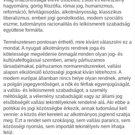
hagyomány, görög filozófia, római jog, humanizmus,
reformáció, felvilágosodás, alkotmányosság, klasszikus
liberalizmus, emberi jogi gondolkodás, modern szociális
eszme, tudományos racionalitás és lelkiismereti szabadság
együttese formálta.
Természetesen pontosan érthető, mire kívánt válaszolni ez a
mondat. A nyugati alkotmányos rendnek joga és
kötelessége megvédenie önmagát minden olyan jog- és
kultúrafelfogással szemben, amely párhuzamos
társadalmakat, párhuzamos normarendszereket, vallási
alapon elkülönülő közösségi jogokat kíván létrehozni. A
modern európai államban nincs helye olyan rendnek, amely
a polgári jogegyenlőséget, a nők és férfiak egyenjogúságát,
a vallás- és lelkiismereti szabadságot, a személy
méltóságát, a vélemény szabadságát vagy az állami jog
elsőbbségét vallási tekintélyeknek rendelné alá. Aki ebbe a
politikai és jogi közösségbe érkezik, annak tudomásul kell
vennie: a közös élet kereteit az alkotmányos jogrend szabja
meg. Ezt a rendet sem szokásjog, sem vallási parancs, sem
közösségi nyomás, sem importált tekintélyelv nem írhatja
felül.