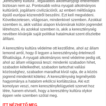
„keresztény kultúra”, legalábbis alkotmányjogi értelemben
biztosan nem az. Pontosabb volna nyugati alkotmányos
kultúráról, jogállami civilizációról, az emberi méltóságra
épülő európai közrendről beszélni. Ezt kell megvédeni.
Következetesen, világosan, mindenkivel szemben. Azokkal
szemben is, akik vallási alapon kívánnának külön jogrendet
létrehozni, és azokkal szemben is, akik a kereszténység
nevében kívánják saját politikai hatalmukat szent díszletbe
állítani.
A keresztény kultúra védelme ott kezdődne, ahol az állam
lemond arról, hogy ő legyen a kereszténység értelmező
főhatósága. A nyugati alkotmányos rend védelme pedig ott,
ahol az állam világossá teszi: mindenki szabadon hihet,
szabadon kételkedhet, szabadon tartozhat vallási
közösséghez, szabadon maradhat kívül rajta, de a közös
jogrend mindenkit kötelez. A kereszténység legmélyebb
hagyománya a hatalom erkölcsi korlátozása. Aki ezt
komolyan veszi, nem keresztényfelügyeleti szervet hoz
létre, hanem elviseli, hogy a keresztény kultúra olykor
éppen vele szemben szólal meg.
ITT NÉZHETŐ MEG