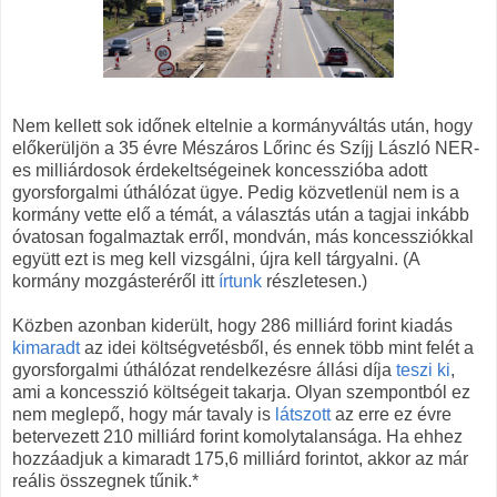
Nem kellett sok időnek eltelnie a kormányváltás után, hogy
előkerüljön a 35 évre Mészáros Lőrinc és Szíjj László NER-
es milliárdosok érdekeltségeinek koncesszióba adott
gyorsforgalmi úthálózat ügye. Pedig közvetlenül nem is a
kormány vette elő a témát, a választás után a tagjai inkább
óvatosan fogalmaztak erről, mondván, más koncessziókkal
együtt ezt is meg kell vizsgálni, újra kell tárgyalni. (A
kormány mozgásteréről itt
írtunk
részletesen.)
Közben azonban kiderült, hogy 286 milliárd forint kiadás
kimaradt
az idei költségvetésből, és ennek több mint felét a
gyorsforgalmi úthálózat rendelkezésre állási díja
teszi ki
,
ami a koncesszió költségeit takarja. Olyan szempontból ez
nem meglepő, hogy már tavaly is
látszott
az erre ez évre
betervezett 210 milliárd forint komolytalansága. Ha ehhez
hozzáadjuk a kimaradt 175,6 milliárd forintot, akkor az már
reális összegnek tűnik.*