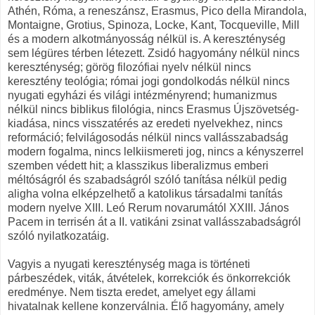
Athén, Róma, a reneszánsz, Erasmus, Pico della Mirandola,
Montaigne, Grotius, Spinoza, Locke, Kant, Tocqueville, Mill
és a modern alkotmányosság nélkül is. A kereszténység
sem légüres térben létezett. Zsidó hagyomány nélkül nincs
kereszténység; görög filozófiai nyelv nélkül nincs
keresztény teológia; római jogi gondolkodás nélkül nincs
nyugati egyházi és világi intézményrend; humanizmus
nélkül nincs biblikus filológia, nincs Erasmus Újszövetség-
kiadása, nincs visszatérés az eredeti nyelvekhez, nincs
reformáció; felvilágosodás nélkül nincs vallásszabadság
modern fogalma, nincs lelkiismereti jog, nincs a kényszerrel
szemben védett hit; a klasszikus liberalizmus emberi
méltóságról és szabadságról szóló tanítása nélkül pedig
aligha volna elképzelhető a katolikus társadalmi tanítás
modern nyelve XIII. Leó Rerum novarumától XXIII. János
Pacem in terrisén át a II. vatikáni zsinat vallásszabadságról
szóló nyilatkozatáig.
Vagyis a nyugati kereszténység maga is történeti
párbeszédek, viták, átvételek, korrekciók és önkorrekciók
eredménye. Nem tiszta eredet, amelyet egy állami
hivatalnak kellene konzerválnia. Élő hagyomány, amely