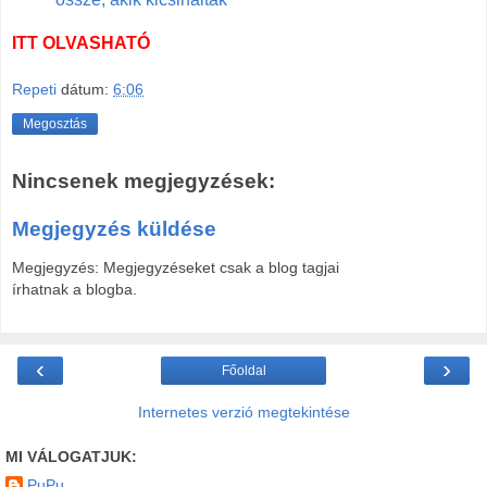
ITT OLVASHATÓ
Repeti
dátum:
6:06
Megosztás
Nincsenek megjegyzések:
Megjegyzés küldése
Megjegyzés: Megjegyzéseket csak a blog tagjai
írhatnak a blogba.
‹
›
Főoldal
Internetes verzió megtekintése
MI VÁLOGATJUK:
PuPu