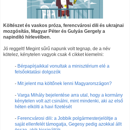
Költészet és vaskos próza, ferencvárosi dili és ukrajnai
mozgósítás, Magyar Péter és Gulyás Gergely a
napindító hírlevélben.
Jó reggelt! Megint sűrű napunk volt tegnap, de a név
kötelez, kénytelen vagyok csak 4 cikket kiemelni:
-
Bérpapírjaikkal vonultak a minisztérium elé a
felsőoktatási dolgozók
-
Mit jelent ma költőnek lenni Magyarországon?
-
Varga Mihály bejelentése arra utal, hogy a kormány
kénytelen volt azt csinálni, mint mindenki, aki az első
héten elkölti a havi fizetését
-
Ferencvárosi dili: a Jobbik polgármesterjelöltje a
saját ellenfelét támogatja, Gegesy pedig azokkal állt
össze, akik kicsinálták