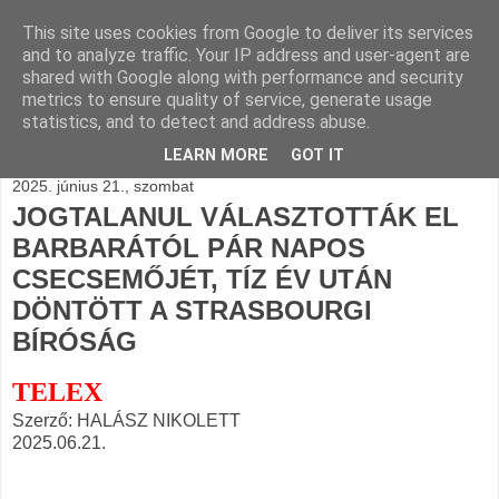
This site uses cookies from Google to deliver its services
BLOGÁSZAT, napi
and to analyze traffic. Your IP address and user-agent are
shared with Google along with performance and security
blogjava
metrics to ensure quality of service, generate usage
statistics, and to detect and address abuse.
LEARN MORE
GOT IT
2025. június 21., szombat
JOGTALANUL VÁLASZTOTTÁK EL
BARBARÁTÓL PÁR NAPOS
CSECSEMŐJÉT, TÍZ ÉV UTÁN
DÖNTÖTT A STRASBOURGI
BÍRÓSÁG
TELEX
Szerző: HALÁSZ NIKOLETT
2025.06.21.