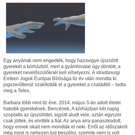
Egy anyának nem engedték, hogy hazavigye újszülött
gyerekét a kórházból, mert a gyámhivatal úgy döntött, a
gyereket nevelőszülőknél kell elhelyezni. A strasbourgi
Emberi Jogok Európai Bírósága tíz év után mondta ki:
jogszerűtlenül szakították el a gyereket a családtól – tudta
meg a Telex.
Barbara több mint tíz éve, 2014. május 3-án adott életet
hatodik gyerekének, Bencének. A kórházban két napig
szoptatta az újszülöttet, együtt aludt vele, aztán egyszer
csak jöttek, és elvitték a fiát. Az anya arra panaszkodott,
hogy ennek okait nem mondták el neki. Erről az időszakról
még most is nehezen tud beszélni, szerinte nem is volt