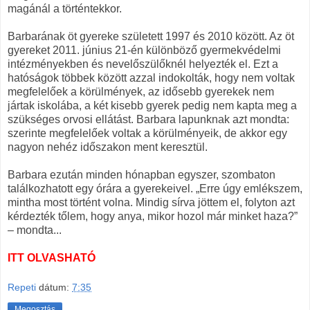
magánál a történtekkor.
Barbarának öt gyereke született 1997 és 2010 között. Az öt
gyereket 2011. június 21-én különböző gyermekvédelmi
intézményekben és nevelőszülőknél helyezték el. Ezt a
hatóságok többek között azzal indokolták, hogy nem voltak
megfelelőek a körülmények, az idősebb gyerekek nem
jártak iskolába, a két kisebb gyerek pedig nem kapta meg a
szükséges orvosi ellátást. Barbara lapunknak azt mondta:
szerinte megfelelőek voltak a körülményeik, de akkor egy
nagyon nehéz időszakon ment keresztül.
Barbara ezután minden hónapban egyszer, szombaton
találkozhatott egy órára a gyerekeivel. „Erre úgy emlékszem,
mintha most történt volna. Mindig sírva jöttem el, folyton azt
kérdezték tőlem, hogy anya, mikor hozol már minket haza?”
– mondta...
ITT OLVASHATÓ
Repeti
dátum:
7:35
Megosztás