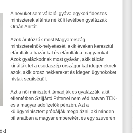
A nevüket sem vállaló, gyáva egykori fideszes
miniszterek aláírás nélküli levélben gyalázzák
Orbán Anitát.
Azok árulózzák most Magyarország
miniszterelnök-helyettesét, akik éveken keresztül
elárulták a hazánkat és elárulták a magyarokat.
Azok gyalázkodnak most gyáván, akik tálcán
kínálták fel a csodaszép országunkat idegeneknek,
azok, akik orosz hekkereket és idegen ügynököket
hívtak segítségül.
Azt a női minisztert támadják és gyalázzák, akit
ellentétben Szijjártó Péterrel nem véd hatvan TEK-
es a magyar adófizetők pénzén. Azt a
külügyminisztert próbálják megalázni, aki minden
pillanatban a magyar emberekért és egy szuverén
ók!