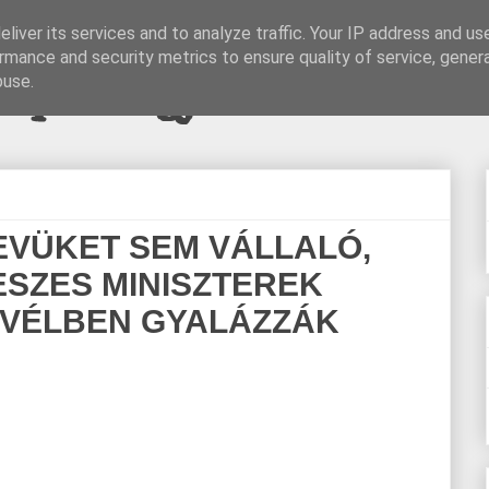
liver its services and to analyze traffic. Your IP address and us
rmance and security metrics to ensure quality of service, gene
pi blogjava
buse.
EVÜKET SEM VÁLLALÓ,
ESZES MINISZTEREK
EVÉLBEN GYALÁZZÁK