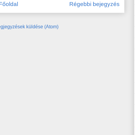
Főoldal
Régebbi bejegyzés
gjegyzések küldése (Atom)