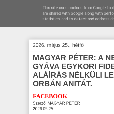
This site uses cookies from Google to de
are shared with Google along with perfo
BLOGÁSZAT, na
statistics, and to detect and address a
2026. május 25., hétfő
MAGYAR PÉTER: A N
GYÁVA EGYKORI FID
ALÁÍRÁS NÉLKÜLI L
ORBÁN ANITÁT.
FACEBOOK
Szerző: MAGYAR PÉTER
2026.05.25.