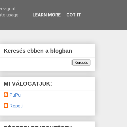
er-agent
rate usage
LEARN MORE
GOT IT
Keresés ebben a blogban
MI VÁLOGATJUK:
PuPu
Repeti