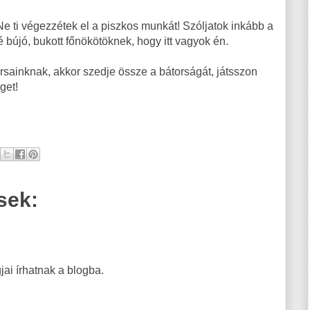
e ti végezzétek el a piszkos munkát! Szóljatok inkább a
újó, bukott főnökötöknek, hogy itt vagyok én.
sainknak, akkor szedje össze a bátorságát, játsszon
éget!
sek:
ai írhatnak a blogba.