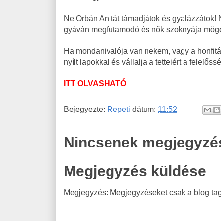
Ne Orbán Anitát támadjátok és gyalázzátok! N
gyáván megfutamodó és nők szoknyája mögé b
Ha mondanivalója van nekem, vagy a honfitár
nyílt lapokkal és vállalja a tetteiért a felelőss
ITT OLVASHATÓ
Bejegyezte:
Repeti
dátum:
11:52
Nincsenek megjegyzé
Megjegyzés küldése
Megjegyzés: Megjegyzéseket csak a blog tagj