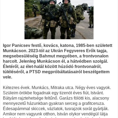
Igor Panicsev festő, kovács, katona, 1985-ben született
Munkácson. 2023-tól az Ukrán Fegyveres Erők tagja,
megsebesüléséig Bahmut megyében, a frontvonalon
harcolt. Jelenleg Munkácson él, a hátvédben szolgál.
Életéről, az élet-halál között húzódó frontvonalról,
túléléséről, a PTSD megpróbáltatásairól beszélgettem
vele.
Kétezres évek. Munkács, Mitraka utca. Négy éves vagyok.
Szüleim örökbe fogadnak egy tizenöt éves fiút, Istvánt.
Bátyám rajztehetsége feltűnő. Garázs fölötti kis, alacsony
mennyezetű házunkban gyakran serceg a grafitceruza.
Édesapámmal skiccek, vázlatok, tusrajzok sorát gyártják.
Amikor nem vagyunk otthon, István olykor vendégül látja