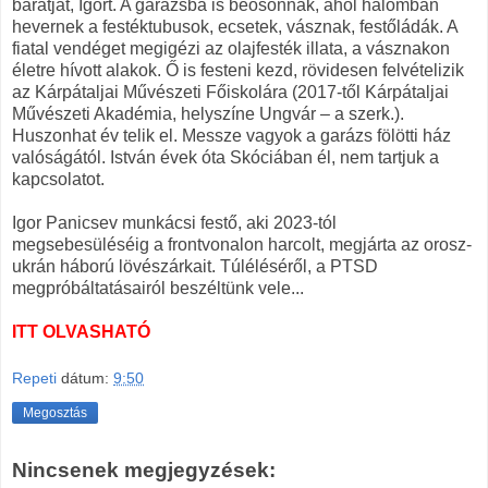
barátját, Igort. A garázsba is beosonnak, ahol halomban
hevernek a festéktubusok, ecsetek, vásznak, festőládák. A
fiatal vendéget megigézi az olajfesték illata, a vásznakon
életre hívott alakok. Ő is festeni kezd, rövidesen felvételizik
az Kárpátaljai Művészeti Főiskolára (2017-től Kárpátaljai
Művészeti Akadémia, helyszíne Ungvár – a szerk.).
Huszonhat év telik el. Messze vagyok a garázs fölötti ház
valóságától. István évek óta Skóciában él, nem tartjuk a
kapcsolatot.
Igor Panicsev munkácsi festő, aki 2023-tól
megsebesüléséig a frontvonalon harcolt, megjárta az orosz-
ukrán háború lövészárkait. Túléléséről, a PTSD
megpróbáltatásairól beszéltünk vele...
ITT OLVASHATÓ
Repeti
dátum:
9:50
Megosztás
Nincsenek megjegyzések: