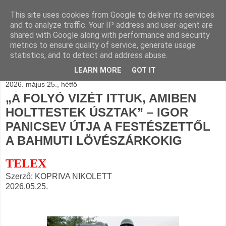
This site uses cookies from Google to deliver its services
BLOGÁSZAT, napi
and to analyze traffic. Your IP address and user-agent are
shared with Google along with performance and security
blogjava
metrics to ensure quality of service, generate usage
statistics, and to detect and address abuse.
LEARN MORE
GOT IT
2026. május 25., hétfő
„A FOLYÓ VIZÉT ITTUK, AMIBEN
HOLTTESTEK ÚSZTAK” – IGOR
PANICSEV ÚTJA A FESTÉSZETTŐL
A BAHMUTI LÖVÉSZÁRKOKIG
TELEX
Szerző: KOPRIVA NIKOLETT
2026.05.25.