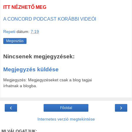
ITT NÉZHETŐ MEG
A CONCORD PODCAST KORÁBBI VIDEÓI
Repeti
dátum:
7:19
Megosztás
Nincsenek megjegyzések:
Megjegyzés küldése
Megjegyzés: Megjegyzéseket csak a blog tagjai
írhatnak a blogba.
‹
›
Főoldal
Internetes verzió megtekintése
MI VÁLOGATJUK: