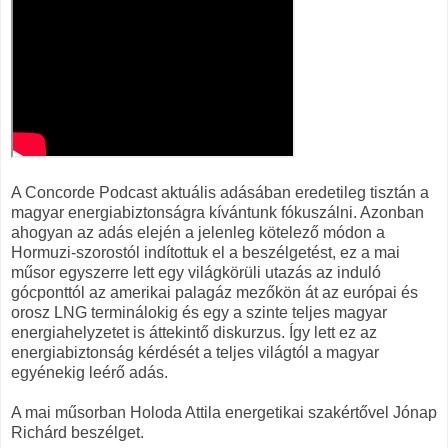
A Concorde Podcast aktuális adásában eredetileg tisztán a
magyar energiabiztonságra kívántunk fókuszálni. Azonban
ahogyan az adás elején a jelenleg kötelező módon a
Hormuzi-szorostól indítottuk el a beszélgetést, ez a mai
műsor egyszerre lett egy világkörüli utazás az induló
gócponttól az amerikai palagáz mezőkön át az európai és
orosz LNG terminálokig és egy a szinte teljes magyar
energiahelyzetet is áttekintő diskurzus. Így lett ez az
energiabiztonság kérdését a teljes világtól a magyar
egyénekig leérő adás.
A mai műsorban Holoda Attila energetikai szakértővel Jónap
Richárd beszélget.