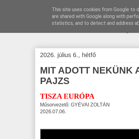
This site uses cookies from Google to de
are shared with Google along with perfo
BLOGÁSZAT, na
statistics, and to detect and address a
2026. július 6., hétfő
MIT ADOTT NEKÜNK 
PAJZS
TISZA EURÓPA
Műsorvezető: GYÉVAI ZOLTÁN
2026.07.06.