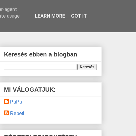
er-agent
rate usage
LEARN MORE
GOT IT
Keresés ebben a blogban
MI VÁLOGATJUK:
PuPu
Repeti