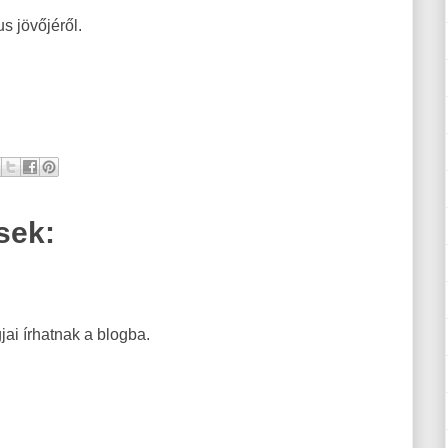
s jövőjéről.
sek:
ai írhatnak a blogba.