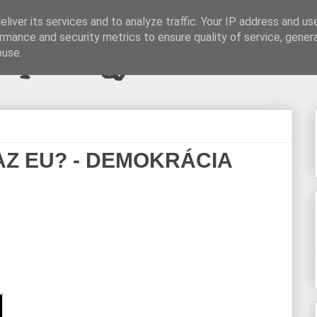
liver its services and to analyze traffic. Your IP address and us
rmance and security metrics to ensure quality of service, gene
pi blogjava
buse.
AZ EU? - DEMOKRÁCIA