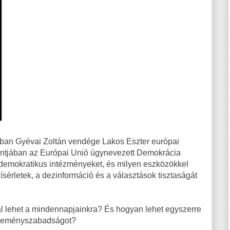
ában Gyévai Zoltán vendége Lakos Eszter európai
ontjában az Európai Unió úgynevezett Demokrácia
a demokratikus intézményeket, és milyen eszközökkel
kísérletek, a dezinformáció és a választások tisztaságát
l lehet a mindennapjainkra? És hogyan lehet egyszerre
véleményszabadságot?