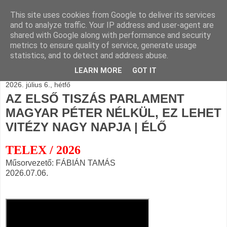
This site uses cookies from Google to deliver its services
BLOGÁSZAT, napi
and to analyze traffic. Your IP address and user-agent are
shared with Google along with performance and security
blogjava
metrics to ensure quality of service, generate usage
statistics, and to detect and address abuse.
LEARN MORE
GOT IT
2026. július 6., hétfő
AZ ELSŐ TISZÁS PARLAMENT
MAGYAR PÉTER NÉLKÜL, EZ LEHET
VITÉZY NAGY NAPJA | ÉLŐ
TELEX / 2026
Műsorvezető: FÁBIÁN TAMÁS
2026.07.06.