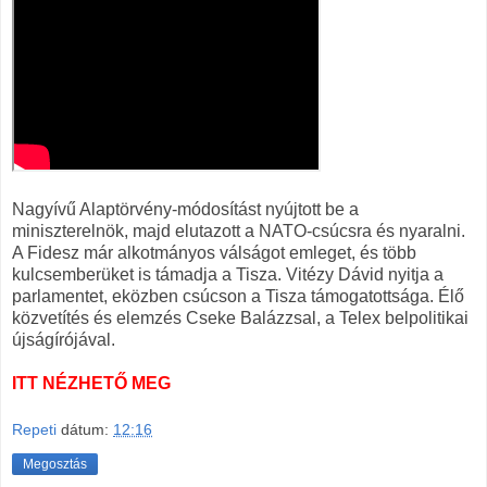
Nagyívű Alaptörvény-módosítást nyújtott be a
miniszterelnök, majd elutazott a NATO-csúcsra és nyaralni.
A Fidesz már alkotmányos válságot emleget, és több
kulcsemberüket is támadja a Tisza. Vitézy Dávid nyitja a
parlamentet, eközben csúcson a Tisza támogatottsága. Élő
közvetítés és elemzés Cseke Balázzsal, a Telex belpolitikai
újságírójával.
ITT NÉZHETŐ MEG
Repeti
dátum:
12:16
Megosztás