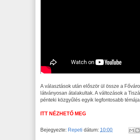
A választások után először ül össze a Főváro
látványosan átalakultak. A változások a Tiszá
pénteki közgyűlés egyik legfontosabb témája
ITT NÉZHETŐ MEG
Bejegyezte:
Repeti
dátum:
10:00