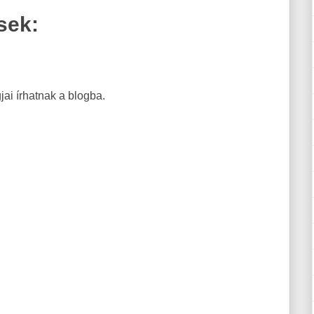
sek:
ai írhatnak a blogba.