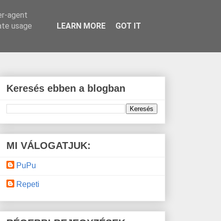
er-agent
rate usage
LEARN MORE
GOT IT
Keresés ebben a blogban
MI VÁLOGATJUK:
PuPu
Repeti