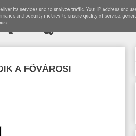
liver its services and to analyze traffic. Your IP address and us
rmance and security metrics to ensure quality of service, gene
pi blogjava
buse.
IK A FŐVÁROSI