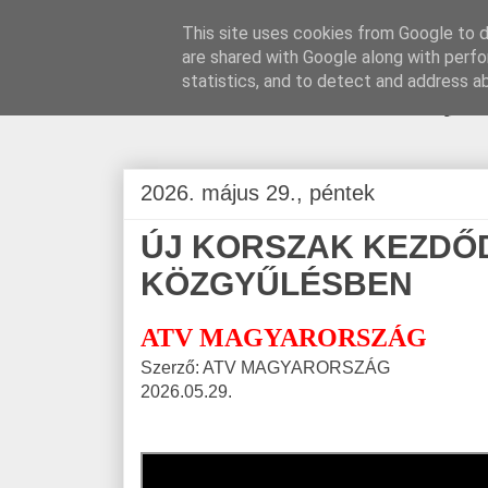
This site uses cookies from Google to de
are shared with Google along with perfo
BLOGÁSZAT, na
statistics, and to detect and address a
2026. május 29., péntek
ÚJ KORSZAK KEZDŐD
KÖZGYŰLÉSBEN
ATV MAGYARORSZÁG
Szerző: ATV MAGYARORSZÁG
2026.05.29.