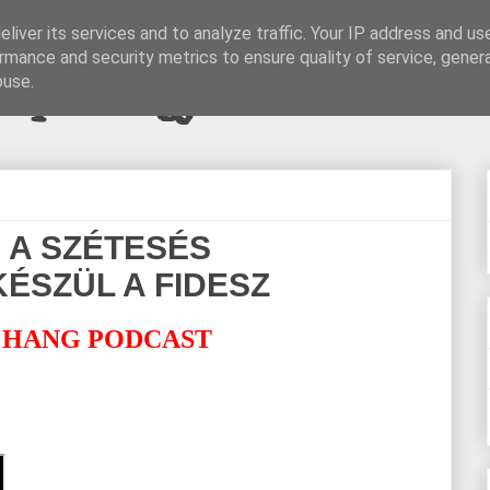
liver its services and to analyze traffic. Your IP address and us
rmance and security metrics to ensure quality of service, gene
pi blogjava
buse.
 A SZÉTESÉS
ÉSZÜL A FIDESZ
 HANG PODCAST