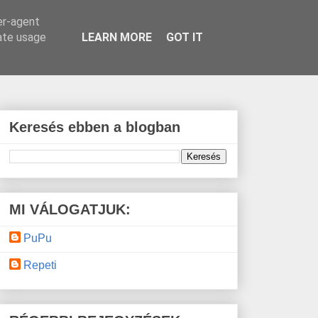
er-agent
rate usage
LEARN MORE
GOT IT
Keresés ebben a blogban
MI VÁLOGATJUK:
PuPu
Repeti