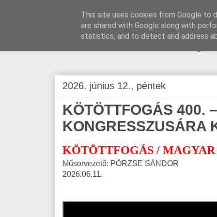
This site uses cookies from Google to de
are shared with Google along with perfo
BLOGÁSZAT, na
statistics, and to detect and address a
2026. június 12., péntek
KÖTÖTTFOGÁS 400. –
KONGRESSZUSÁRA K
KÖTÖTTFOGÁS / MAGYAR
Műsorvezető: PÖRZSE SÁNDOR
2026.06.11.