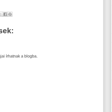
sek:
ai írhatnak a blogba.