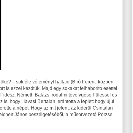
nöke? – sokféle véleményt hallani (Biró Ferenc közben
t is ezzel kezdtük. Majd egy sokakat felháborító esettel
t a Fidesz. Németh Balázs irodalmi tévelygése Fülessel és
 is, hogy Havasi Bertalan lerántotta a leplet: hogy újul
ette a népet. Hogy az mit jelent, az kiderül Csintalan
Reichert János beszélgetéséből, a műsorvezető Pörzse