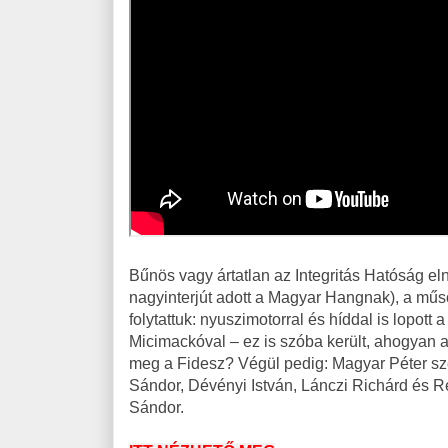
Bűnös vagy ártatlan az Integritás Hatóság el
nagyinterjút adott a Magyar Hangnak), a műsor
folytattuk: nyuszimotorral és híddal is lopot
Micimackóval – ez is szóba került, ahogyan az
meg a Fidesz? Végül pedig: Magyar Péter szer
Sándor, Dévényi István, Lánczi Richárd és 
Sándor.