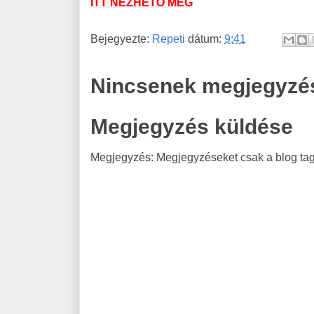
ITT NÉZHETŐ MEG
Bejegyezte:
Repeti
dátum:
9:41
Nincsenek megjegyzé
Megjegyzés küldése
Megjegyzés: Megjegyzéseket csak a blog tagj