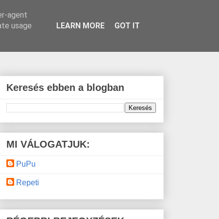
er-agent
rate usage
LEARN MORE
GOT IT
Keresés ebben a blogban
MI VÁLOGATJUK:
PuPu
Repeti