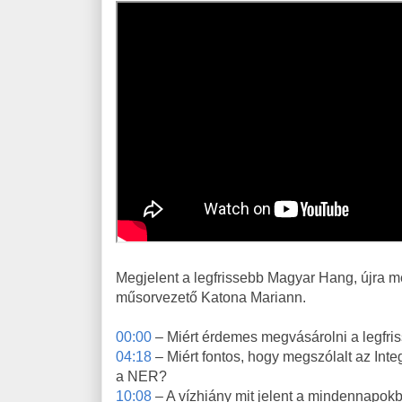
Megjelent a legfrissebb Magyar Hang, újra me
műsorvezető Katona Mariann.
00:00
– Miért érdemes megvásárolni a legfr
04:18
– Miért fontos, hogy megszólalt az Int
a NER?
10:08
– A vízhiány mit jelent a mindennapo