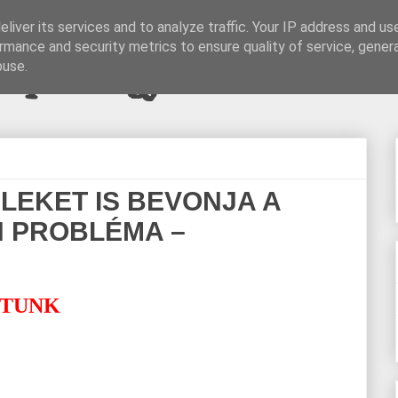
liver its services and to analyze traffic. Your IP address and us
rmance and security metrics to ensure quality of service, gene
pi blogjava
buse.
ILEKET IS BEVONJA A
N PROBLÉMA –
ÍTUNK