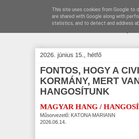
This site uses cookies from Google to de
are shared with Google along with perfo
BLOGÁSZAT, na
statistics, and to detect and address a
2026. június 15., hétfő
FONTOS, HOGY A CIV
KORMÁNY, MERT VA
HANGOSÍTUNK
MAGYAR HANG / HANGOS
Műsorvezető: KATONA MARIANN
2026.06.14.