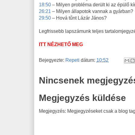
18:50
– Milyen probléma derült ki az épülő k
26:21
– Milyen állapotok vannak a gyárban?
29:50
– Hová tűnt Lázár János?
Legfrissebb lapszámunk teljes tartalomjegyzé
ITT NÉZHETŐ MEG
Bejegyezte:
Repeti
dátum:
10:52
Nincsenek megjegyzé
Megjegyzés küldése
Megjegyzés: Megjegyzéseket csak a blog tagj