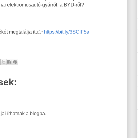
ínai elektromosautó-gyárról, a BYD-ről?
két megtalálja itt👉
https://bit.ly/3SClF5a
sek:
ai írhatnak a blogba.