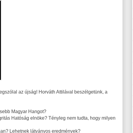
gszólal az újság! Horváth Attilával beszélgetünk, a
issebb Magyar Hangot?
egritás Hatóság elnöke? Tényleg nem tudta, hogy milyen
kban? Lehetnek látványos eredmények?