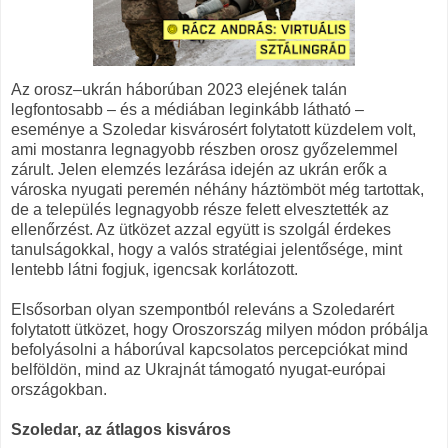
Az orosz–ukrán háborúban 2023 elejének talán
legfontosabb – és a médiában leginkább látható –
eseménye a Szoledar kisvárosért folytatott küzdelem volt,
ami mostanra legnagyobb részben orosz győzelemmel
zárult. Jelen elemzés lezárása idején az ukrán erők a
városka nyugati peremén néhány háztömböt még tartottak,
de a település legnagyobb része felett elvesztették az
ellenőrzést. Az ütközet azzal együtt is szolgál érdekes
tanulságokkal, hogy a valós stratégiai jelentősége, mint
lentebb látni fogjuk, igencsak korlátozott.
Elsősorban olyan szempontból releváns a Szoledarért
folytatott ütközet, hogy Oroszország milyen módon próbálja
befolyásolni a háborúval kapcsolatos percepciókat mind
belföldön, mind az Ukrajnát támogató nyugat-európai
országokban.
Szoledar, az átlagos kisváros