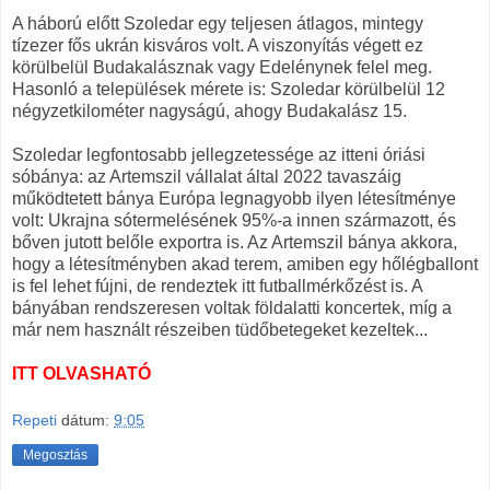
A háború előtt Szoledar egy teljesen átlagos, mintegy
tízezer fős ukrán kisváros volt. A viszonyítás végett ez
körülbelül Budakalásznak vagy Edelénynek felel meg.
Hasonló a települések mérete is: Szoledar körülbelül 12
négyzetkilométer nagyságú, ahogy Budakalász 15.
Szoledar legfontosabb jellegzetessége az itteni óriási
sóbánya: az Artemszil vállalat által 2022 tavaszáig
működtetett bánya Európa legnagyobb ilyen létesítménye
volt: Ukrajna sótermelésének 95%-a innen származott, és
bőven jutott belőle exportra is. Az Artemszil bánya akkora,
hogy a létesítményben akad terem, amiben egy hőlégballont
is fel lehet fújni, de rendeztek itt futballmérkőzést is. A
bányában rendszeresen voltak földalatti koncertek, míg a
már nem használt részeiben tüdőbetegeket kezeltek...
ITT OLVASHATÓ
Repeti
dátum:
9:05
Megosztás