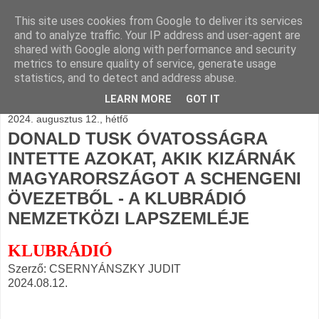
This site uses cookies from Google to deliver its services
BLOGÁSZAT, napi
and to analyze traffic. Your IP address and user-agent are
shared with Google along with performance and security
blogjava
metrics to ensure quality of service, generate usage
statistics, and to detect and address abuse.
LEARN MORE
GOT IT
2024. augusztus 12., hétfő
DONALD TUSK ÓVATOSSÁGRA
INTETTE AZOKAT, AKIK KIZÁRNÁK
MAGYARORSZÁGOT A SCHENGENI
ÖVEZETBŐL - A KLUBRÁDIÓ
NEMZETKÖZI LAPSZEMLÉJE
KLUBRÁDIÓ
Szerző: CSERNYÁNSZKY JUDIT
2024.08.12.