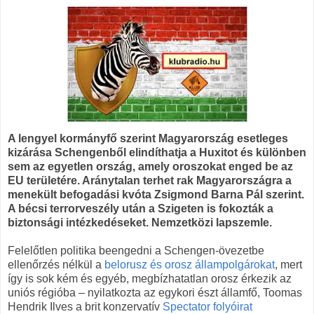
A lengyel kormányfő szerint Magyarország esetleges
kizárása Schengenből elindíthatja a Huxitot és különben
sem az egyetlen ország, amely oroszokat enged be az
EU területére. Aránytalan terhet rak Magyarországra a
menekült befogadási kvóta Zsigmond Barna Pál szerint.
A bécsi terrorveszély után a Szigeten is fokozták a
biztonsági intézkedéseket. Nemzetközi lapszemle.
Felelőtlen politika beengedni a Schengen-övezetbe
ellenőrzés nélkül a
belorusz és orosz állampolgárokat
, mert
így is sok kém és egyéb, megbízhatatlan orosz érkezik az
uniós régióba – nyilatkozta az egykori észt államfő, Toomas
Hendrik Ilves a brit konzervatív
Spectator folyóirat