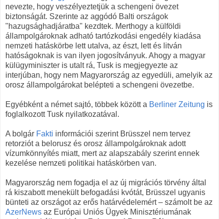
nevezte, hogy veszélyeztetjük a schengeni övezet
biztonságát. Szerinte az aggódó Balti országok
"hazugsághadjáratba" kezdtek. Merthogy a külföldi
állampolgároknak adható tartózkodási engedély kiadása
nemzeti hatáskörbe lett utalva, az észt, lett és litván
hatóságoknak is van ilyen jogosítványuk. Ahogy a magyar
külügyminiszter is utalt rá, Tusk is megjegyezte az
interjúban, hogy nem Magyarország az egyedüli, amelyik az
orosz állampolgárokat belépteti a schengeni övezetbe.
Egyébként a német sajtó, többek között a
Berliner Zeitung
is
foglalkozott Tusk nyilatkozatával.
A bolgár
Fakti
információi szerint Brüsszel nem tervez
retorziót a belorusz és orosz állampolgároknak adott
vízumkönnyítés miatt, mert az alapszabály szerint ennek
kezelése nemzeti politikai hatáskörben van.
Magyarország nem fogadja el az új migrációs törvény által
rá kiszabott menekült befogadási kvótát, Brüsszel ugyanis
bünteti az országot az erős határvédelemért – számolt be az
AzerNews
az Európai Uniós Ügyek Minisztériumának