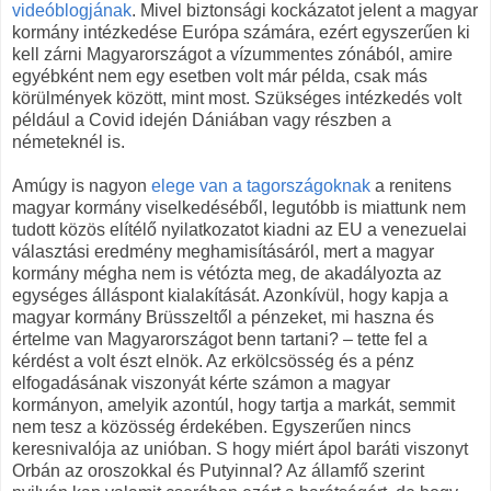
videóblogjának
. Mivel biztonsági kockázatot jelent a magyar
kormány intézkedése Európa számára, ezért egyszerűen ki
kell zárni Magyarországot a vízummentes zónából, amire
egyébként nem egy esetben volt már példa, csak más
körülmények között, mint most. Szükséges intézkedés volt
például a Covid idején Dániában vagy részben a
németeknél is.
Amúgy is nagyon
elege van a tagországoknak
a renitens
magyar kormány viselkedéséből, legutóbb is miattunk nem
tudott közös elítélő nyilatkozatot kiadni az EU a venezuelai
választási eredmény meghamisításáról, mert a magyar
kormány mégha nem is vétózta meg, de akadályozta az
egységes álláspont kialakítását. Azonkívül, hogy kapja a
magyar kormány Brüsszeltől a pénzeket, mi haszna és
értelme van Magyarországot benn tartani? – tette fel a
kérdést a volt észt elnök. Az erkölcsösség és a pénz
elfogadásának viszonyát kérte számon a magyar
kormányon, amelyik azontúl, hogy tartja a markát, semmit
nem tesz a közösség érdekében. Egyszerűen nincs
keresnivalója az unióban. S hogy miért ápol baráti viszonyt
Orbán az oroszokkal és Putyinnal? Az államfő szerint