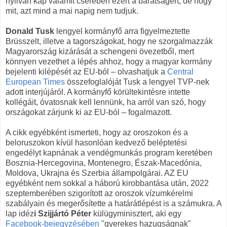
nyilván kap valamit cserében ezért a barátságért, de hogy
mit, azt mind a mai napig nem tudjuk.
Donald Tusk
lengyel kormányfő arra figyelmeztette
Brüsszelt, illetve a tagországokat, hogy ne szorgalmazzák
Magyarország kizárását a schengeni övezetből, mert
könnyen vezethet a lépés ahhoz, hogy a magyar kormány
bejelenti kilépését az EU-ból – olvashatjuk a
Central
European Times
összefoglalóját Tusk a lengyel TVP-nek
adott interjújáról. A kormányfő körültekintésre intette
kollégáit, óvatosnak kell lennünk, ha arról van szó, hogy
országokat zárjunk ki az EU-ból – fogalmazott.
A cikk egyébként ismerteti, hogy az oroszokon és a
beloruszokon kívül hasonlóan kedvező beléptetési
engedélyt kapnának a vendégmunkás program keretében
Bosznia-Hercegovina, Montenegro, Észak-Macedónia,
Moldova, Ukrajna és Szerbia állampolgárai. AZ EU
egyébként nem sokkal a háború kirobbantása után, 2022
szeptemberében szigorított az oroszok vízumkérelmi
szabályain és megerősítette a határátlépést is a számukra. A
lap idéz
i Szijjártó Péter
külügyminisztert, aki egy
Facebook-bejegyzésében
"gyerekes hazugságnak"