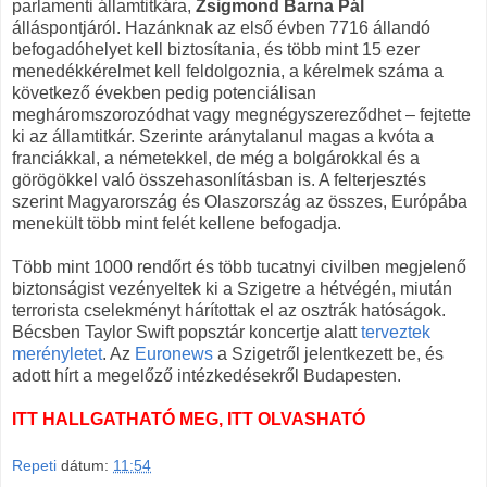
parlamenti államtitkára,
Zsigmond Barna Pál
álláspontjáról. Hazánknak az első évben 7716 állandó
befogadóhelyet kell biztosítania, és több mint 15 ezer
menedékkérelmet kell feldolgoznia, a kérelmek száma a
következő években pedig potenciálisan
megháromszorozódhat vagy megnégyszereződhet – fejtette
ki az államtitkár. Szerinte aránytalanul magas a kvóta a
franciákkal, a németekkel, de még a bolgárokkal és a
görögökkel való összehasonlításban is. A felterjesztés
szerint Magyarország és Olaszország az összes, Európába
menekült több mint felét kellene befogadja.
Több mint 1000 rendőrt és több tucatnyi civilben megjelenő
biztonságist vezényeltek ki a Szigetre a hétvégén, miután
terrorista cselekményt hárítottak el az osztrák hatóságok.
Bécsben Taylor Swift popsztár koncertje alatt
terveztek
merényletet
. Az
Euronews
a Szigetről jelentkezett be, és
adott hírt a megelőző intézkedésekről Budapesten.
ITT HALLGATHATÓ MEG, ITT OLVASHATÓ
Repeti
dátum:
11:54